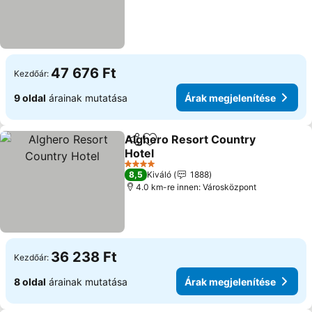
47 676 Ft
Kezdőár:
9 oldal
árainak mutatása
Árak megjelenítése
Alghero Resort Country
Megosztás
Hozzáadás a kedvencekhez
Hotel
4 Kategória
8,5
Kiváló
1888
4.0 km-re innen: Városközpont
36 238 Ft
Kezdőár:
8 oldal
árainak mutatása
Árak megjelenítése