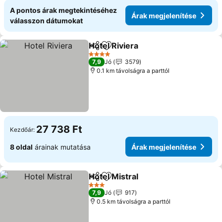
A pontos árak megtekintéséhez
Árak megjelenítése
válasszon dátumokat
Hotel Riviera
Megosztás
Hozzáadás a kedvencekhez
4 Kategória
7,9
Jó
3579
0.1 km távolságra a parttól
27 738 Ft
Kezdőár:
8 oldal
árainak mutatása
Árak megjelenítése
Hotel Mistral
Megosztás
Hozzáadás a kedvencekhez
3 Kategória
7,9
Jó
917
0.5 km távolságra a parttól