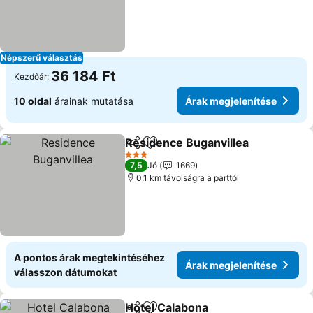
Népszerű választás
36 184 Ft
Kezdőár:
10 oldal
árainak mutatása
Árak megjelenítése
Residence Buganvillea
Megosztás
Hozzáadás a kedvencekhez
3 Kategória
7,5
Jó
1669
0.1 km távolságra a parttól
A pontos árak megtekintéséhez
Árak megjelenítése
válasszon dátumokat
Hotel Calabona