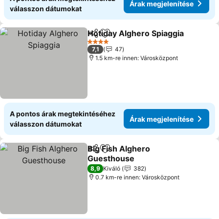
Árak megjelenítése
válasszon dátumokat
Hotiday Alghero Spiaggia
Megosztás
Hozzáadás a kedvencekhez
4 Kategória
7,1
47
1.5 km-re innen: Városközpont
A pontos árak megtekintéséhez
Árak megjelenítése
válasszon dátumokat
Big Fish Alghero
Megosztás
Hozzáadás a kedvencekhez
Guesthouse
8,9
Kiváló
382
0.7 km-re innen: Városközpont