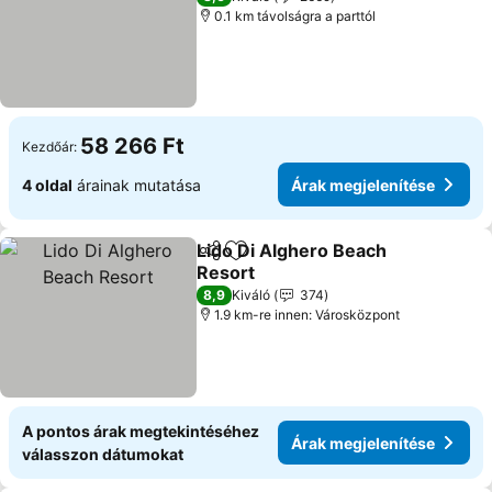
0.1 km távolságra a parttól
58 266 Ft
Kezdőár:
4 oldal
árainak mutatása
Árak megjelenítése
Lido Di Alghero Beach
Megosztás
Hozzáadás a kedvencekhez
Resort
8,9
Kiváló
374
1.9 km-re innen: Városközpont
A pontos árak megtekintéséhez
Árak megjelenítése
válasszon dátumokat