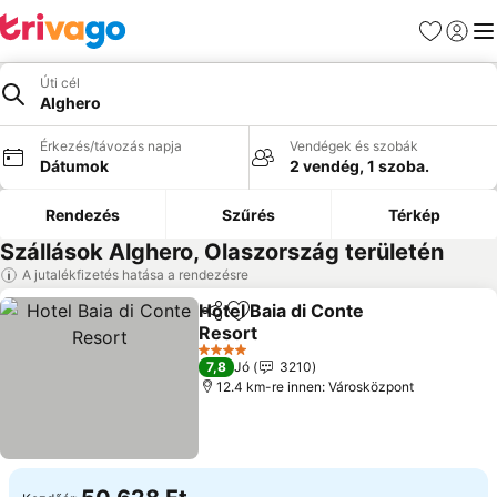
Kedvencek
Bejelen
Me
Úti cél
Alghero
Érkezés/távozás napja
Vendégek és szobák
Dátumok
2 vendég, 1 szoba.
Rendezés
Szűrés
Térkép
Szállások Alghero, Olaszország területén
A jutalékfizetés hatása a rendezésre
Hotel Baia di Conte
Megosztás
Hozzáadás a kedvencekhez
Resort
4 Kategória
7,8
Jó
3210
12.4 km-re innen: Városközpont