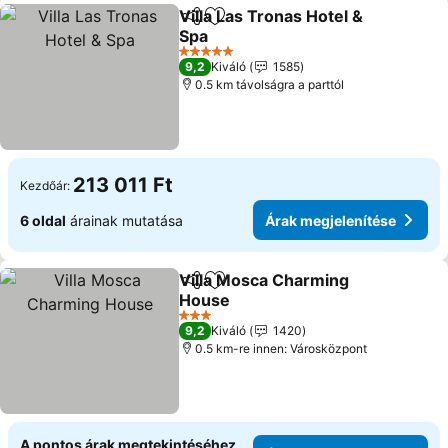
Villa Las Tronas Hotel &
Megosztás
Hozzáadás a kedvencekhez
Spa
5 Kategória
9,2
Kiváló
1585
0.5 km távolságra a parttól
213 011 Ft
Kezdőár:
6 oldal
árainak mutatása
Árak megjelenítése
Villa Mosca Charming
Megosztás
Hozzáadás a kedvencekhez
House
3 Kategória
9,2
Kiváló
1420
0.5 km-re innen: Városközpont
A pontos árak megtekintéséhez