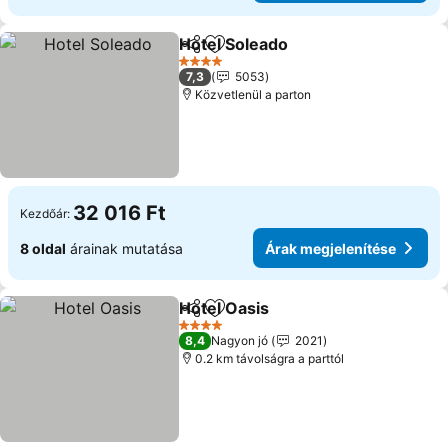
Hotel Soleado
Megosztás
Hozzáadás a kedvencekhez
4 Kategória
7,3
5053
Közvetlenül a parton
32 016 Ft
Kezdőár:
8 oldal
árainak mutatása
Árak megjelenítése
Hotel Oasis
Megosztás
Hozzáadás a kedvencekhez
4 Kategória
8,4
Nagyon jó
2021
0.2 km távolságra a parttól