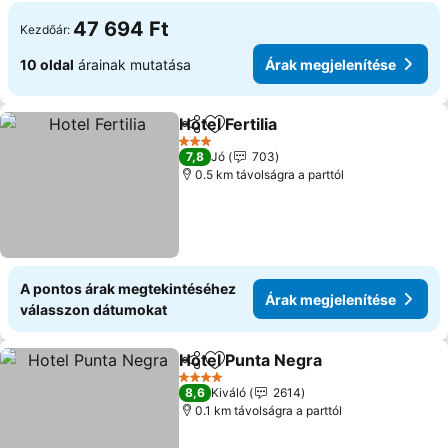
47 694 Ft
Kezdőár:
10 oldal
árainak mutatása
Árak megjelenítése
Hotel Fertilia
Megosztás
Hozzáadás a kedvencekhez
3 Kategória
7,8
Jó
703
0.5 km távolságra a parttól
A pontos árak megtekintéséhez
Árak megjelenítése
válasszon dátumokat
Hotel Punta Negra
Megosztás
Hozzáadás a kedvencekhez
4 Kategória
8,6
Kiváló
2614
0.1 km távolságra a parttól