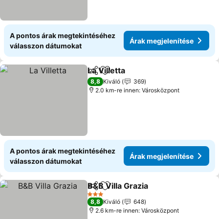
A pontos árak megtekintéséhez
Árak megjelenítése
válasszon dátumokat
La Villetta
Megosztás
Hozzáadás a kedvencekhez
8,8
Kiváló
369
2.0 km-re innen: Városközpont
A pontos árak megtekintéséhez
Árak megjelenítése
válasszon dátumokat
B&B Villa Grazia
Megosztás
Hozzáadás a kedvencekhez
3 Kategória
8,8
Kiváló
648
2.6 km-re innen: Városközpont