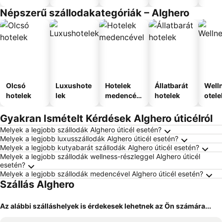
Népszerű szállodakategóriák – Alghero
Olcsó
Luxushote
Hotelek
Állatbarát
Well
hotelek
lek
medencév
hotelek
otele
el
Gyakran Ismételt Kérdések Alghero úticélról
Melyek a legjobb szállodák Alghero úticél esetén?
Melyek a legjobb luxusszállodák Alghero úticél esetén?
Melyek a legjobb kutyabarát szállodák Alghero úticél esetén?
Melyek a legjobb szállodák wellness-részleggel Alghero úticél
esetén?
Melyek a legjobb szállodák medencével Alghero úticél esetén?
Szállás Alghero
Az alábbi szálláshelyek is érdekesek lehetnek az Ön számára...