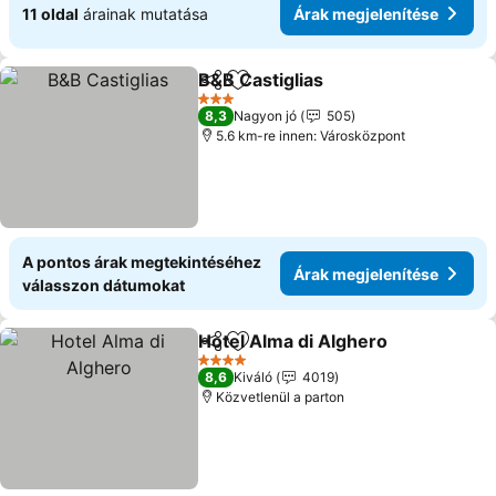
11 oldal
árainak mutatása
Árak megjelenítése
B&B Castiglias
Megosztás
Hozzáadás a kedvencekhez
3 Kategória
8,3
Nagyon jó
505
5.6 km-re innen: Városközpont
A pontos árak megtekintéséhez
Árak megjelenítése
válasszon dátumokat
Hotel Alma di Alghero
Megosztás
Hozzáadás a kedvencekhez
4 Kategória
8,6
Kiváló
4019
Közvetlenül a parton