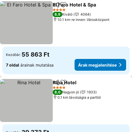
El Faro Hotel & Spa
Megosztás
Hozzáadás a kedvencekhez
4 Kategória
8,9
Kiváló
4064
10.1 km-re innen: Városközpont
55 863 Ft
Kezdőár:
7 oldal
árainak mutatása
Árak megjelenítése
Rina Hotel
Megosztás
Hozzáadás a kedvencekhez
4 Kategória
8,0
Nagyon jó
1933
0.1 km távolságra a parttól