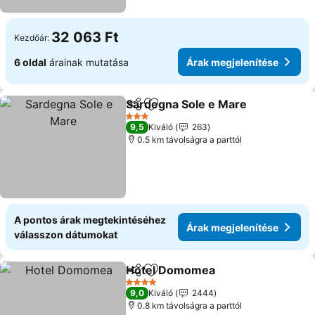
32 063 Ft
Kezdőár:
6 oldal
árainak mutatása
Árak megjelenítése
Sardegna Sole e Mare
Megosztás
Hozzáadás a kedvencekhez
3 Kategória
9,5
Kiváló
263
0.5 km távolságra a parttól
A pontos árak megtekintéséhez
Árak megjelenítése
válasszon dátumokat
Hotel Domomea
Megosztás
Hozzáadás a kedvencekhez
4 Kategória
9,0
Kiváló
2444
0.8 km távolságra a parttól