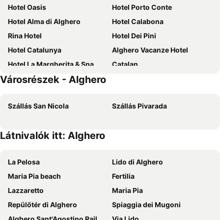
Hotel Oasis
Hotel Porto Conte
Hotel Alma di Alghero
Hotel Calabona
Rina Hotel
Hotel Dei Pini
Hotel Catalunya
Alghero Vacanze Hotel
Hotel La Margherita & Spa
Catalan
Városrészek - Alghero
Hotel Soleado
Hotel Domomea
Hotel Baia di Conte Resort
El Faro Hotel & Spa
Szállás San Nicola
Szállás Pivarada
Hotel Corte Rosada – Adults Only Affiliated by Meliá
Smy Carlos V Wellness & Spa Alghero
Khorakhane
B&B Castiglias
Látnivalók itt: Alghero
Hotel San Marco
Hotel Sa Cheya Relais & Spa
PORRINO Guest House - Affittacamere
Hotel Fertilia
La Pelosa
Lido di Alghero
Hotel Villa Piras
Hotel Punta Negra
Maria Pia beach
Fertilia
Hotel Riviera
Garden Hotel Alghero
Lazzaretto
Maria Pia
Arenosu a pochi Km dalle spiagge
Lido Di Alghero Beach Resort
Repülőtér di Alghero
Spiaggia dei Mugoni
Hotel Florida
Hotel Angedras
Alghero Sant'Agostino Railway Station
Via Lido