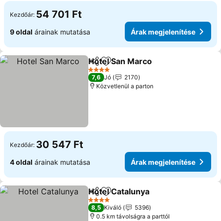
54 701 Ft
Kezdőár:
9 oldal
árainak mutatása
Árak megjelenítése
Hotel San Marco
Megosztás
Hozzáadás a kedvencekhez
4 Kategória
7,6
Jó
2170
Közvetlenül a parton
30 547 Ft
Kezdőár:
4 oldal
árainak mutatása
Árak megjelenítése
Hotel Catalunya
Megosztás
Hozzáadás a kedvencekhez
4 Kategória
8,5
Kiváló
5396
0.5 km távolságra a parttól