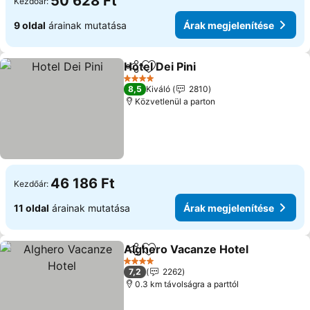
50 628 Ft
Kezdőár:
9 oldal
árainak mutatása
Árak megjelenítése
Hotel Dei Pini
Megosztás
Hozzáadás a kedvencekhez
4 Kategória
8,5
Kiváló
2810
Közvetlenül a parton
46 186 Ft
Kezdőár:
11 oldal
árainak mutatása
Árak megjelenítése
Alghero Vacanze Hotel
Megosztás
Hozzáadás a kedvencekhez
4 Kategória
7,2
2262
0.3 km távolságra a parttól