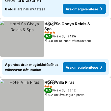
39 373 Ft
Kezdőár:
6 oldal
árainak mutatása
Árak megjelenítése
Hotel Sa Cheya Relais &
Megosztás
Hozzáadás a kedvencekhez
Spa
4 Kategória
9,2
Kiváló
2425
4.9 km-re innen: Városközpont
A pontos árak megtekintéséhez
Árak megjelenítése
válasszon dátumokat
Hotel Villa Piras
Megosztás
Hozzáadás a kedvencekhez
3 Kategória
8,5
Kiváló
3348
0.2 km távolságra a parttól