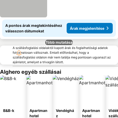
A pontos árak megtekintéséhez
Árak megjelenítése
válasszon dátumokat
Több mutatása
A szállásfoglalási oldalaktól kapott árak és foglalhatósági adatok
folyamatosan változnak. Emiatt előfordulhat, hogy a
szállásfoglalási oldalon már nem találja meg pontosan ugyanazt az
ajánlatot, amelyet a trivagón látott.
Alghero egyéb szállásai
B&B-k
Apartman
Vendéghá
Apartman
Vidék
hotel
z
hotel
száll