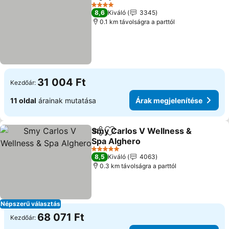
Megosztás
Hozzáadás a kedvencekhez
4 Kategória
8,6
Kiváló
3345
0.1 km távolságra a parttól
31 004 Ft
Kezdőár:
11 oldal
árainak mutatása
Árak megjelenítése
Smy Carlos V Wellness &
Megosztás
Hozzáadás a kedvencekhez
Spa Alghero
5 Kategória
8,5
Kiváló
4063
0.3 km távolságra a parttól
Népszerű választás
68 071 Ft
Kezdőár: