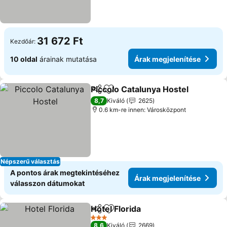
31 672 Ft
Kezdőár:
10 oldal
árainak mutatása
Árak megjelenítése
Piccolo Catalunya Hostel
Megosztás
Hozzáadás a kedvencekhez
8,7
Kiváló
2625
0.6 km-re innen: Városközpont
Népszerű választás
A pontos árak megtekintéséhez
Árak megjelenítése
válasszon dátumokat
Hotel Florida
Megosztás
Hozzáadás a kedvencekhez
3 Kategória
8,6
Kiváló
2669