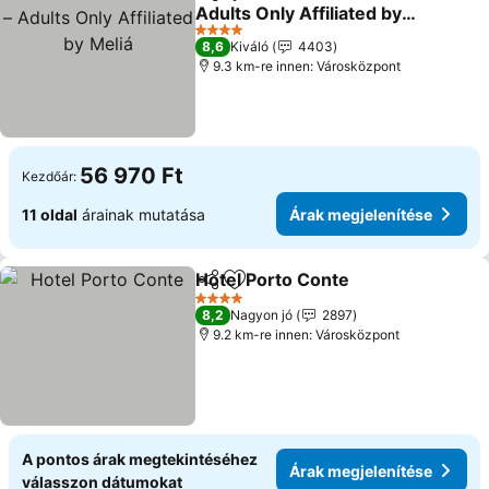
Megosztás
Hozzáadás a kedvencekhez
Adults Only Affiliated by
Meliá
4 Kategória
8,6
Kiváló
4403
9.3 km-re innen: Városközpont
56 970 Ft
Kezdőár:
11 oldal
árainak mutatása
Árak megjelenítése
Hotel Porto Conte
Megosztás
Hozzáadás a kedvencekhez
4 Kategória
8,2
Nagyon jó
2897
9.2 km-re innen: Városközpont
A pontos árak megtekintéséhez
Árak megjelenítése
válasszon dátumokat