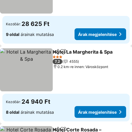
28 625 Ft
Kezdőár:
9 oldal
árainak mutatása
Árak megjelenítése
Hotel La Margherita & Spa
Megosztás
Hozzáadás a kedvencekhez
3 Kategória
7,2
4555
0.2 km-re innen: Városközpont
24 940 Ft
Kezdőár:
8 oldal
árainak mutatása
Árak megjelenítése
Hotel Corte Rosada –