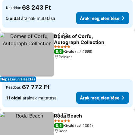
68 243 Ft
Kezdőár:
5 oldal
árainak mutatása
Árak megjelenítése
Domes of Corfu,
Megosztás
Hozzáadás a kedvencekhez
Autograph Collection
Árak megjelenítése
5 Kategória
8,6
Kiváló
4698
Pelekas
Népszerű választás
67 772 Ft
Kezdőár:
11 oldal
árainak mutatása
Árak megjelenítése
Roda Beach
Megosztás
Hozzáadás a kedvencekhez
Árak megjelení
5 Kategória
8,5
Kiváló
4394
Roda