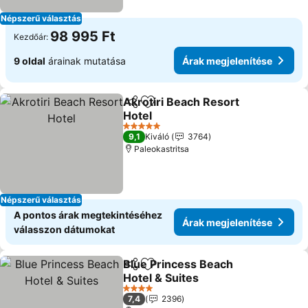
Népszerű választás
98 995 Ft
Kezdőár:
9 oldal
árainak mutatása
Árak megjelenítése
Akrotiri Beach Resort
Megosztás
Hozzáadás a kedvencekhez
Hotel
Árak megjelenítése
5 Kategória
9,1
Kiváló
3764
Paleokastritsa
Népszerű választás
A pontos árak megtekintéséhez
Árak megjelenítése
válasszon dátumokat
Blue Princess Beach
Megosztás
Hozzáadás a kedvencekhez
Hotel & Suites
Árak megjelenítése
4 Kategória
7,4
2396