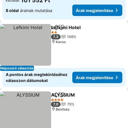
101 552 Ft
Kezdőár:
8 oldal
árainak mutatása
Árak megjelenítése
Lefkimi Hotel
Megosztás
Hozzáadás a kedvencekhez
Árak megjele
2 Kategória
7,3
1061
Kavos
Népszerű választás
A pontos árak megtekintéséhez
Árak megjelenítése
válasszon dátumokat
ALYSSIUM
Megosztás
Hozzáadás a kedvencekhez
Árak megjelenít
4 Kategória
7,0
751
Benitses