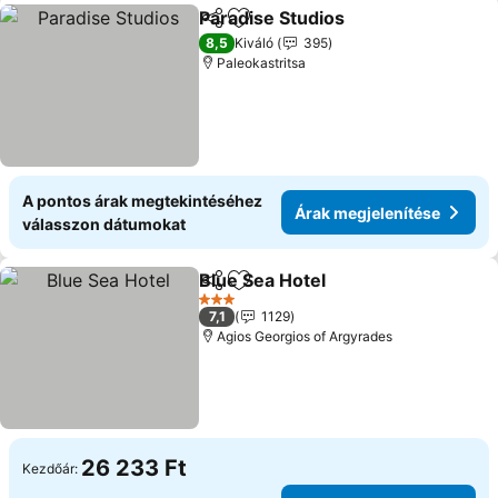
Paradise Studios
Megosztás
Hozzáadás a kedvencekhez
Árak megj
8,5
Kiváló
395
Paleokastritsa
A pontos árak megtekintéséhez
Árak megjelenítése
válasszon dátumokat
Blue Sea Hotel
Megosztás
Hozzáadás a kedvencekhez
Árak megjel
3 Kategória
7,1
1129
Agios Georgios of Argyrades
26 233 Ft
Kezdőár: