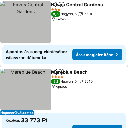
Kavos Central Gardens
Megosztás
Hozzáadás a kedvencekhez
Ára
3 Kategória
8,3
Nagyon jó
530
Kavos
A pontos árak megtekintéséhez
Árak megjelenítése
válasszon dátumokat
Mareblue Beach
Megosztás
Hozzáadás a kedvencekhez
Árak megj
4 Kategória
8,1
Nagyon jó
8545
Apraos
Népszerű választás
33 773 Ft
Kezdőár: