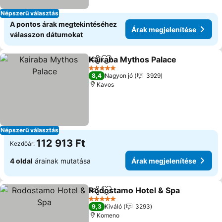
Népszerű választás
A pontos árak megtekintéséhez
Árak megjelenítése
válasszon dátumokat
Kairaba Mythos Palace
Megosztás
Hozzáadás a kedvencekhez
Ára
5 Kategória
8,4
Nagyon jó
3929
Kavos
Népszerű választás
112 913 Ft
Kezdőár:
4 oldal
árainak mutatása
Árak megjelenítése
Rodostamo Hotel & Spa
Megosztás
Hozzáadás a kedvencekhez
Ár
5 Kategória
9,3
Kiváló
3293
Komeno