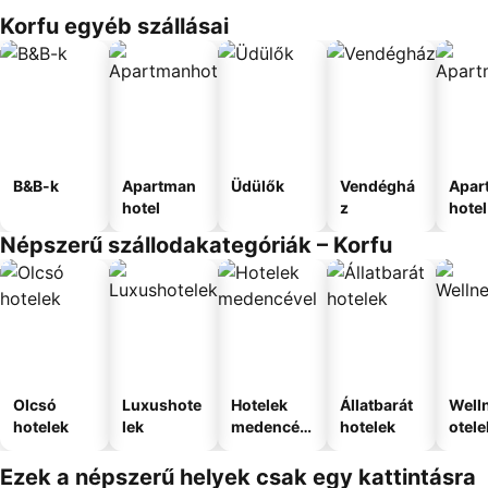
Korfu egyéb szállásai
B&B-k
Apartman
Üdülők
Vendéghá
Apar
hotel
z
hotel
Népszerű szállodakategóriák – Korfu
Olcsó
Luxushote
Hotelek
Állatbarát
Well
hotelek
lek
medencév
hotelek
otele
el
Ezek a népszerű helyek csak egy kattintásra