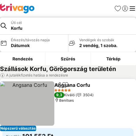
Kedvencek
Bejelen
Me
Úti cél
Korfu
Érkezés/távozás napja
Vendégek és szobák
Dátumok
2 vendég, 1 szoba.
Rendezés
Szűrés
Térkép
Szállások Korfu, Görögország területén
A jutalékfizetés hatása a rendezésre
Angsana Corfu
Megosztás
Hozzáadás a kedvencekhez
Árak megje
5 Kategória
9,3
Kiváló
3504
Benitses
Népszerű választás