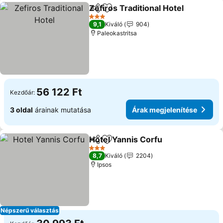
Zefiros Traditional Hotel
Megosztás
Hozzáadás a kedvencekhez
Á
3 Kategória
9,1
Kiváló
904
Paleokastritsa
56 122 Ft
Kezdőár:
3 oldal
árainak mutatása
Árak megjelenítése
Hotel Yannis Corfu
Megosztás
Hozzáadás a kedvencekhez
Árak me
3 Kategória
8,7
Kiváló
2204
Ipsos
Népszerű választás