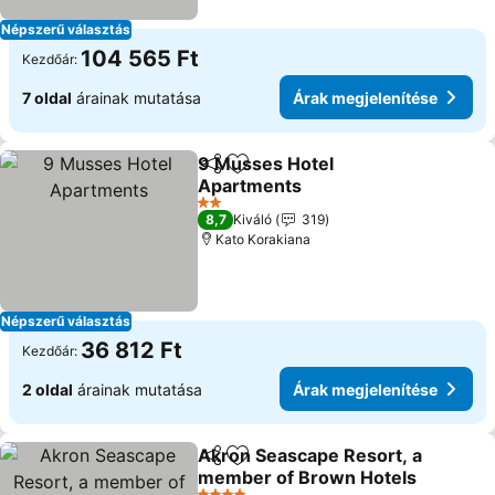
Népszerű választás
104 565 Ft
Kezdőár:
7 oldal
árainak mutatása
Árak megjelenítése
9 Musses Hotel
Megosztás
Hozzáadás a kedvencekhez
Apartments
Árak megjelenítése
2 Kategória
8,7
Kiváló
319
Kato Korakiana
Népszerű választás
36 812 Ft
Kezdőár:
2 oldal
árainak mutatása
Árak megjelenítése
Akron Seascape Resort, a
Megosztás
Hozzáadás a kedvencekhez
member of Brown Hotels