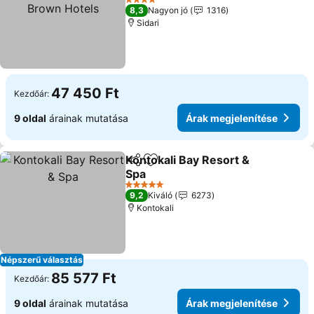
Árak megjelenítése
4 Kategória
8,3
Nagyon jó
1316
Sidari
47 450 Ft
Kezdőár:
9 oldal
árainak mutatása
Árak megjelenítése
Kontokali Bay Resort &
Megosztás
Hozzáadás a kedvencekhez
Spa
Árak megjelenítése
5 Kategória
9,2
Kiváló
6273
Kontokali
Népszerű választás
85 577 Ft
Kezdőár:
9 oldal
árainak mutatása
Árak megjelenítése