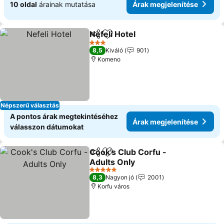
10 oldal
árainak mutatása
Árak megjelenítése
Nefeli Hotel
Megosztás
Hozzáadás a kedvencekhez
Árak megjelení
3 Kategória
8,5
Kiváló
901
Komeno
Népszerű választás
A pontos árak megtekintéséhez
Árak megjelenítése
válasszon dátumokat
Cook's Club Corfu -
Megosztás
Hozzáadás a kedvencekhez
Adults Only
Árak megjelenítése
5 Kategória
8,3
Nagyon jó
2001
Korfu város