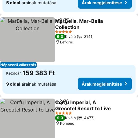
5 oldal
árainak mutatása
Árak megjelenítése
MarBella, Mar-Bella
Megosztás
Hozzáadás a kedvencekhez
Collection
Árak megjelenítése
5 Kategória
9,0
Kiváló
8141
Lefkimi
Népszerű választás
159 383 Ft
Kezdőár:
9 oldal
árainak mutatása
Árak megjelenítése
Corfu Imperial, A
Megosztás
Hozzáadás a kedvencekhez
Grecotel Resort to Live
Árak megjelenítése
5 Kategória
9,3
Kiváló
4477
Komeno