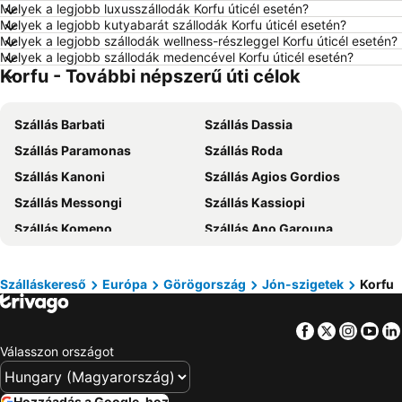
Melyek a legjobb luxusszállodák Korfu úticél esetén?
Szállás Balatonfüred
Szállás London
Melyek a legjobb kutyabarát szállodák Korfu úticél esetén?
Melyek a legjobb szállodák wellness-részleggel Korfu úticél esetén?
Szállás Portorož
Szállás Napospart
Melyek a legjobb szállodák medencével Korfu úticél esetén?
Korfu - További népszerű úti célok
Szállás Alghero
Szállás Mallorca
Szállás Olaszország
Szállás Málta
Szállás Barbati
Szállás Dassia
Szállás Korfu
Szállás Szardínia
Szállás Paramonas
Szállás Roda
Szállás Görögország
Szállás Szlovénia
Szállás Kanoni
Szállás Agios Gordios
Szállás Török Riviéra
Szállás Krk-sziget
Szállás Messongi
Szállás Kassiopi
Szállás Kréta
Szállás Isztria
Szállás Komeno
Szállás Ano Garouna
Szállás Balaton déli part
Szállás Kefalonia
Szállás Perivoli
Szállás Apraos
Szállás Montenegró
Szállás Menorca
Szállás Liapades
Szállás Perama
Szállás Tenerife
Szállás Szicília
Szálláskereső
Európa
Görögország
Jón-szigetek
Korfu
Szállás Ipsos
Szállás Agios Georgios of Pagoi
Szállás Garda-tó
Szállás Észak-Olaszország
Facebook
Twitter
Insta
Yo
Szállás Pelekas
Szállás Kato Korakiana
Válasszon országot
Szállás Agios Stefanos
Szállás Kalami
Szállás Nissaki
Szállás Axilion
Hozzáadás a Google-hoz