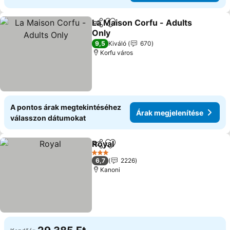
La Maison Corfu - Adults
Megosztás
Hozzáadás a kedvencekhez
Only
Árak megjelenítése
9,5
Kiváló
670
Korfu város
A pontos árak megtekintéséhez
Árak megjelenítése
válasszon dátumokat
Royal
Megosztás
Hozzáadás a kedvencekhez
Árak megjelenítése
3 Kategória
6,7
2226
Kanoni