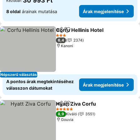
30 993 Ft
Kezdőár:
8 oldal
árainak mutatása
Árak megjelenítése
Corfu Hellinis Hotel
Megosztás
Hozzáadás a kedvencekhez
Árak m
3 Kategória
6,4
2374
Kanoni
Népszerű választás
A pontos árak megtekintéséhez
Árak megjelenítése
válasszon dátumokat
Hyatt Ziva Corfu
Megosztás
Hozzáadás a kedvencekhez
Árak megj
5 Kategória
8,9
Kiváló
3551
Gouvia