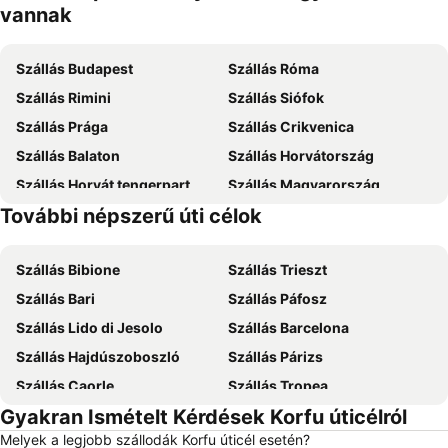
vannak
Szállás Budapest
Szállás Róma
Szállás Rimini
Szállás Siófok
Szállás Prága
Szállás Crikvenica
Szállás Balaton
Szállás Horvátország
Szállás Horvát tengerpart
Szállás Magyarország
További népszerű úti célok
Szállás Zakynthos
Szállás Rodosz sziget
Szállás Bibione
Szállás Trieszt
Szállás Bari
Szállás Páfosz
Szállás Lido di Jesolo
Szállás Barcelona
Szállás Hajdúszoboszló
Szállás Párizs
Szállás Caorle
Szállás Tropea
Gyakran Ismételt Kérdések Korfu úticélról
Szállás Dubrovnik
Szállás Eger
Melyek a legjobb szállodák Korfu úticél esetén?
Szállás Debrecen
Szállás Bécs