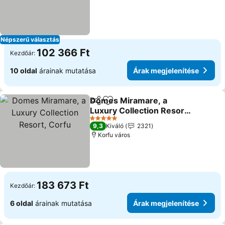
Népszerű választás
102 366 Ft
Kezdőár:
10 oldal
árainak mutatása
Árak megjelenítése
Domes Miramare, a
Megosztás
Hozzáadás a kedvencekhez
Luxury Collection Resort,
Corfu
Árak megjelenítése
5 Kategória
9,3
Kiváló
2321
Korfu város
183 673 Ft
Kezdőár:
6 oldal
árainak mutatása
Árak megjelenítése