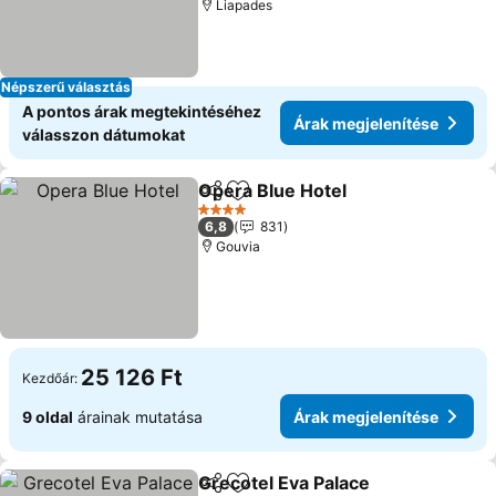
Liapades
Népszerű választás
A pontos árak megtekintéséhez
Árak megjelenítése
válasszon dátumokat
Opera Blue Hotel
Megosztás
Hozzáadás a kedvencekhez
Árak meg
4 Kategória
6,8
831
Gouvia
25 126 Ft
Kezdőár:
9 oldal
árainak mutatása
Árak megjelenítése
Grecotel Eva Palace
Megosztás
Hozzáadás a kedvencekhez
Árak m