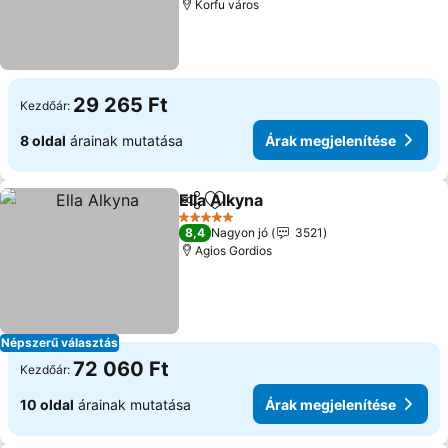
Korfu város
29 265 Ft
Kezdőár:
8 oldal
árainak mutatása
Árak megjelenítése
Ella Alkyna
Megosztás
Hozzáadás a kedvencekhez
Árak megjelenít
5 Kategória
8,4
Nagyon jó
3521
Agios Gordios
Népszerű választás
72 060 Ft
Kezdőár:
10 oldal
árainak mutatása
Árak megjelenítése