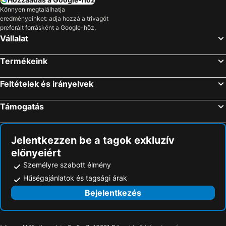
Szállás Boukari
Szállás Perithia
Könnyen megtalálhatja
eredményeinket: adja hozzá a trivagót
Szállás Arillas
Szállás Peroulades
preferált forrásként a Google-höz.
Szállás Agios Stefanos Avlioton
Szállás Agios Ioannis Peristeron
Vállalat
Szállás Astrakeri
Szállás Kontokali
Termékeink
Szállás Agios Mathaios
Szállás Almyros
Szállás Ermones
Szállás Tsaki
Feltételek és irányelvek
Szállás Pagi
Szállás Argyrades
Támogatás
Szállás Karousades
Szállás Danilia
Szállás Vatos
Szállás Gastouri
Jelentkezzen be a tagok exkluzív
előnyeiért
Személyre szabott élmény
Hűségajánlatok és tagsági árak
Bejelentkezés