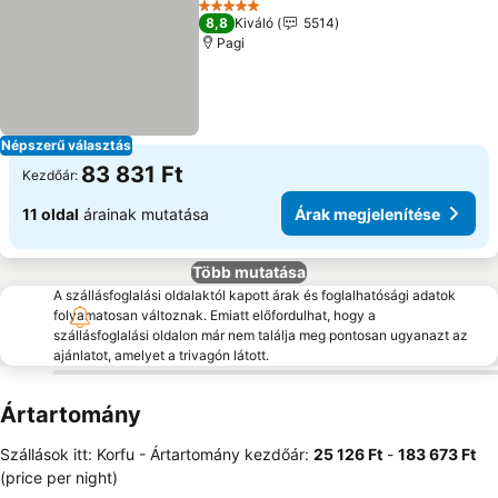
5 Kategória
8,8
Kiváló
5514
Pagi
Népszerű választás
83 831 Ft
Kezdőár:
11 oldal
árainak mutatása
Árak megjelenítése
Több mutatása
A szállásfoglalási oldalaktól kapott árak és foglalhatósági adatok
folyamatosan változnak. Emiatt előfordulhat, hogy a
szállásfoglalási oldalon már nem találja meg pontosan ugyanazt az
ajánlatot, amelyet a trivagón látott.
Ártartomány
Szállások itt: Korfu -
Ártartomány
kezdőár:
‎25 126 Ft
-
‎183 673 Ft
(price per night)