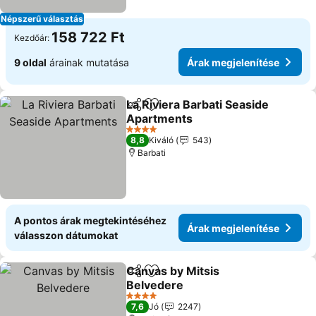
Népszerű választás
158 722 Ft
Kezdőár:
9 oldal
árainak mutatása
Árak megjelenítése
La Riviera Barbati Seaside
Megosztás
Hozzáadás a kedvencekhez
Apartments
Árak megjelenítése
4 Kategória
8,8
Kiváló
543
Barbati
A pontos árak megtekintéséhez
Árak megjelenítése
válasszon dátumokat
Canvas by Mitsis
Megosztás
Hozzáadás a kedvencekhez
Belvedere
Árak megjelenítése
4 Kategória
7,6
Jó
2247