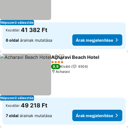
Népszerű választás
41 382 Ft
Kezdőár:
6 oldal
árainak mutatása
Árak megjelenítése
Acharavi Beach Hotel
Megosztás
Hozzáadás a kedvencekhez
Árak
4 Kategória
8,9
Kiváló
4504
Acharavi
Népszerű választás
49 218 Ft
Kezdőár:
7 oldal
árainak mutatása
Árak megjelenítése