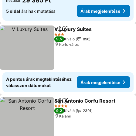
29 385 Ft
Kezdőár:
5 oldal
árainak mutatása
Árak megjelenítése
V Luxury Suites
Megosztás
Hozzáadás a kedvencekhez
Árak megje
3 Kategória
9,5
Kiváló
896
Korfu város
A pontos árak megtekintéséhez
Árak megjelenítése
válasszon dátumokat
San Antonio Corfu Resort
Megosztás
Hozzáadás a kedvencekhez
4 Kategória
9,2
Kiváló
2391
Kalami