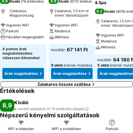
8,9
8,6
Kiváló
(
76 értékelés
)
Kiváló
(
6110 értékelés
)
& Spa
Zalakaros,
Zalakaros, 1.0 km-re
9,2
Kiváló
(
8095 érté
Magyarország
innen: Városközpont
Zalakaros, 1.0 km-
Ingyenes WiFi
Ingyenes WiFi
innen: Városközpon
Parkoló
Medence
Ingyenes WiFi
Háziállat megengedett
Wellness
Medence
Wellness
A pontos árak
67 141 Ft
kezdőár:
megtekintéséhez
válasszon dátumokat
64 180 F
kezdőár:
9 oldal
árainak mutatása
5 oldal
árainak muta
Árak megjelenítése
Árak megjelenítése
Árak megjelenítése
Zalakaros összes szállása
Értékelések
Kiváló
8,9
a vezető oldalakon írt 76 értékelés
alapján
Népszerű kényelmi szolgáltatások
WiFi a lobbyban
WiFi a szobákban
Parkoló