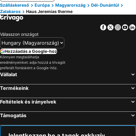
Szálláskereső
Európa
Magyarország
Dél-Dunántúl
Zalakaros
Haus Jeremias therme
Facebook
Twitter
Insta
Yo
Válasszon országot
Hozzáadás a Google-hoz
Könnyen megtalálhatja
eredményeinket: adja hozzá a trivagót
preferált forrásként a Google-höz.
Vállalat
Termékeink
Feltételek és irányelvek
Támogatás
Jelentkezzen be a tagok exkluzív