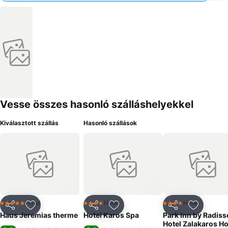
Vesse összes hasonló szálláshelyekkel
Kiválasztott szállás
Hasonló szállások
Hotel
Hotel
Hotel
5 Kategória
4 Kategória
4 Kategória
Megosztás
Hozzáadás a kedvencekhez
Megosztás
Hozzáadás a kedvencekhez
Megosztás
Hozzáad
Haus Jeremias therme
Hotel Karos Spa
Park Inn by Radis
Hotel Zalakaros Ho