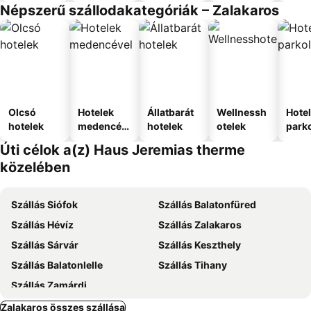
Népszerű szállodakategóriák – Zalakaros
Olcsó
Hotelek
Állatbarát
Wellnessh
Hote
hotelek
medencév
hotelek
otelek
park
el
Úti célok a(z) Haus Jeremias therme
közelében
Szállás Siófok
Szállás Balatonfüred
Szállás Hévíz
Szállás Zalakaros
Szállás Sárvár
Szállás Keszthely
Szállás Balatonlelle
Szállás Tihany
Szállás Zamárdi
Zalakaros összes szállása