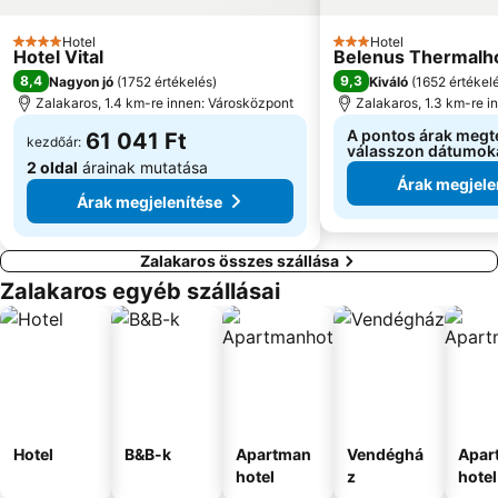
Hotel
Hotel
4 Kategória
3 Kategória
Hotel Vital
Belenus Thermalho
8,4
9,3
Nagyon jó
(
1752 értékelés
)
Kiváló
(
1652 értékel
Zalakaros, 1.4 km-re innen: Városközpont
Zalakaros, 1.3 km-re i
A pontos árak megt
61 041 Ft
kezdőár:
válasszon dátumok
2 oldal
árainak mutatása
Árak megjele
Árak megjelenítése
Zalakaros összes szállása
Zalakaros egyéb szállásai
Hotel
B&B-k
Apartman
Vendéghá
Apar
hotel
z
hotel