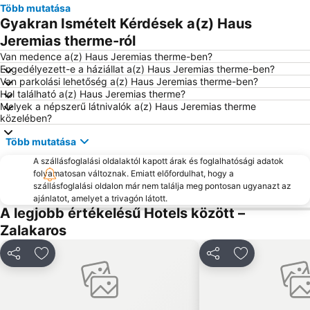
Több mutatása
Keszthelyi hajóállomás
Szigligeti Vár
Gyakran Ismételt Kérdések a(z) Haus
Festetics-kastély
Hévízi Borünnep
Jeremias therme-ról
Hévíz Autóbuszállomás
Balatoni Gőzös
Van medence a(z) Haus Jeremias therme-ben?
Engedélyezett-e a háziállat a(z) Haus Jeremias therme-ben?
Hévíz Városháza
Boglári Buborék Élményfürdő
Van parkolási lehetőség a(z) Haus Jeremias therme-ben?
Hol található a(z) Haus Jeremias therme?
Zalakaros Buszpályaudvar
Egregyi borút
Melyek a népszerű látnivalók a(z) Haus Jeremias therme
Westernpark Nemesvita
Zalakarosi szőlőkapkodó
közelében?
Hévíz -Balaton Repülőtér
A Magyar Dal Napja
Több mutatása
Zalakarosi Bornapok
Márton-napi Családi Fesztivál
A szállásfoglalási oldalaktól kapott árak és foglalhatósági adatok
folyamatosan változnak. Emiatt előfordulhat, hogy a
Majtényi Présház és Borospince
szállásfoglalási oldalon már nem találja meg pontosan ugyanazt az
ajánlatot, amelyet a trivagón látott.
A legjobb értékelésű Hotels között –
Zalakaros
Megosztás
Hozzáadás a kedvencekhez
Megosztás
Hozzáadás a