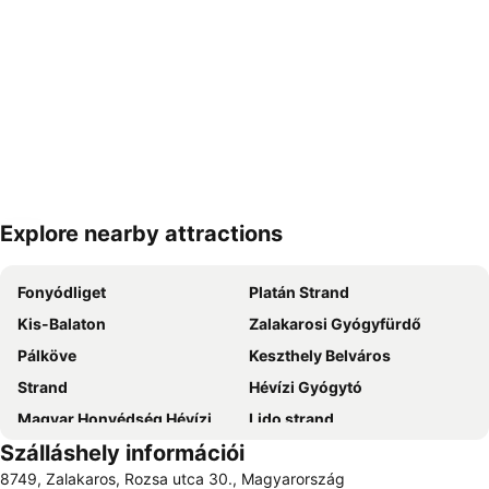
Explore nearby attractions
Nagy méretű térkép
Fonyódliget
Platán Strand
Kis-Balaton
Zalakarosi Gyógyfürdő
Pálköve
Keszthely Belváros
Strand
Hévízi Gyógytó
Magyar Honvédség Hévízi Mozgásszervi Rehabilitációs Intézet
Lido strand
Szálláshely információi
Sümeg vár
Boglári Szüreti Fesztivál
8749, Zalakaros, Rozsa utca 30., Magyarország
Hévíz Sétáló utca
Tapolca Belváros