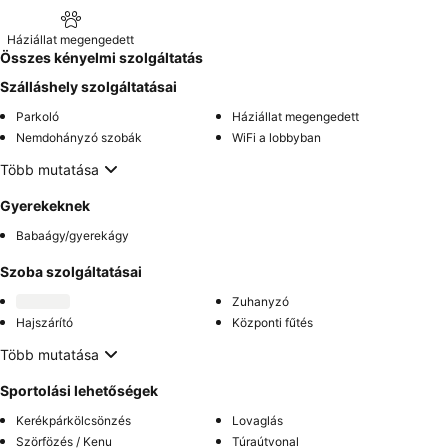
Háziállat megengedett
Összes kényelmi szolgáltatás
Szálláshely szolgáltatásai
Parkoló
Háziállat megengedett
Nemdohányzó szobák
WiFi a lobbyban
Több mutatása
Gyerekeknek
Babaágy/gyerekágy
Szoba szolgáltatásai
Zuhanyzó
Hajszárító
Központi fűtés
Több mutatása
Sportolási lehetőségek
Kerékpárkölcsönzés
Lovaglás
Szörfözés / Kenu
Túraútvonal