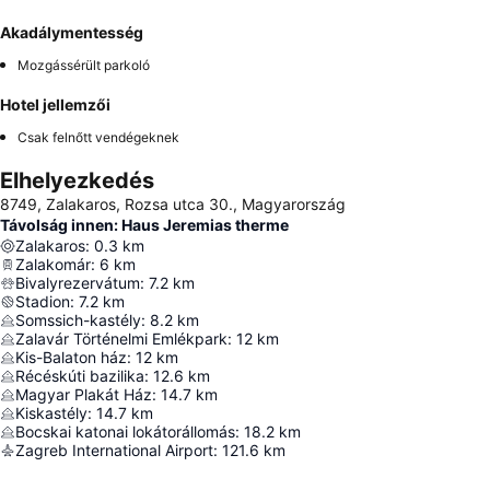
Akadálymentesség
Mozgássérült parkoló
Hotel jellemzői
Csak felnőtt vendégeknek
Elhelyezkedés
8749, Zalakaros, Rozsa utca 30., Magyarország
Távolság innen: Haus Jeremias therme
Zalakaros
:
0.3
km
Zalakomár
:
6
km
Bivalyrezervátum
:
7.2
km
Stadion
:
7.2
km
Somssich-kastély
:
8.2
km
Zalavár Történelmi Emlékpark
:
12
km
Kis-Balaton ház
:
12
km
Récéskúti bazilika
:
12.6
km
Magyar Plakát Ház
:
14.7
km
Kiskastély
:
14.7
km
Bocskai katonai lokátorállomás
:
18.2
km
Zagreb International Airport
:
121.6
km