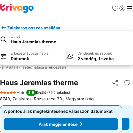
Kedvencek
Bejelen
Me
Zalakaros összes szállása
Úti cél
Haus Jeremias therme
Érkezés/távozás napja
Vendégek és szobák
Dátumok
2 vendég, 1 szoba.
A jutalékfizetés hatása a rendezésre
Haus Jeremias therme
Megosztá
Ho
Hotel
8,9
Kiváló
(
76 értékelés
)
5 Kategória
8749, Zalakaros, Rozsa utca 30., Magyarország
A pontos árak megtekintéséhez válasszon dátumokat
A pontos árak megtekintéséhez válasszon dátumokat
Árak megjelenítése
Árak megjelenítése