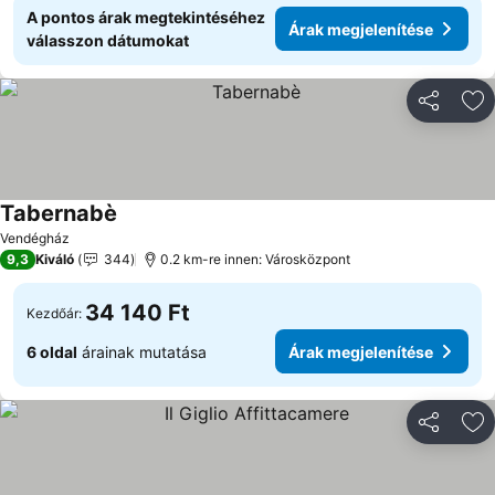
A pontos árak megtekintéséhez
Árak megjelenítése
válasszon dátumokat
Megosztá
Ho
Tabernabè
Vendégház
9,3
Kiváló
344
0.2 km-re innen: Városközpont
34 140 Ft
Kezdőár:
6 oldal
árainak mutatása
Árak megjelenítése
Megosztá
Ho