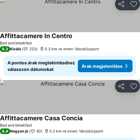
Megosztá
Ho
Affittacamere In Centro
Bed and breakfast
9,3
Kiváló
223
0.3 km-re innen: Városközpont
A pontos árak megtekintéséhez
Árak megjelenítése
válasszon dátumokat
Megosztá
Ho
Affittacamere Casa Concia
Bed and breakfast
8,4
Nagyon jó
82
0.2 km-re innen: Városközpont