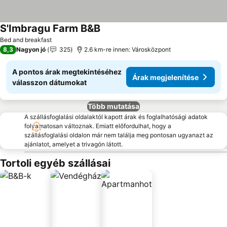
S'Imbragu Farm B&B
Bed and breakfast
8,3
Nagyon jó
325
2.6 km-re innen: Városközpont
A pontos árak megtekintéséhez
Árak megjelenítése
válasszon dátumokat
Több mutatása
A szállásfoglalási oldalaktól kapott árak és foglalhatósági adatok
folyamatosan változnak. Emiatt előfordulhat, hogy a
szállásfoglalási oldalon már nem találja meg pontosan ugyanazt az
ajánlatot, amelyet a trivagón látott.
Tortoli egyéb szállásai