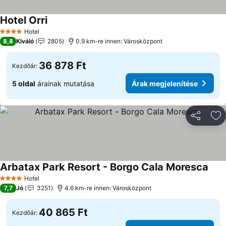
Hotel Orri
Hotel
4 Kategória
8,8
Kiváló
2805
0.9 km-re innen: Városközpont
36 878 Ft
Kezdőár:
5 oldal
árainak mutatása
Árak megjelenítése
Megosztá
Ho
Arbatax Park Resort - Borgo Cala Moresca
Hotel
4 Kategória
7,7
Jó
3251
4.6 km-re innen: Városközpont
40 865 Ft
Kezdőár: