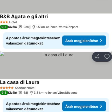
B&B Agata e gli altri
Hotel
3 Kategória
9,5
Kiváló
230
1.5 km-re innen: Városközpont
A pontos árak megtekintéséhez
Árak megjelenítése
válasszon dátumokat
Megosztá
Ho
La casa di Laura
Apartmanhotel
5 Kategória
9,5
Kiváló
68
3.8 km-re innen: Városközpont
A pontos árak megtekintéséhez
Árak megjelenítése
válasszon dátumokat