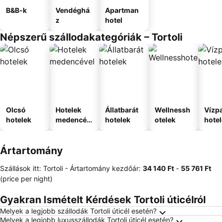
B&B-k
Vendéghá
Apartman
z
hotel
Népszerű szállodakategóriák – Tortoli
Olcsó
Hotelek
Állatbarát
Wellnessh
Vízpa
hotelek
medencév
hotelek
otelek
hote
el
Ártartomány
Szállások itt: Tortoli -
Ártartomány
kezdőár:
‎34 140 Ft
-
‎55 761 Ft
(price per night)
Gyakran Ismételt Kérdések Tortoli úticélról
Melyek a legjobb szállodák Tortoli úticél esetén?
Melyek a legjobb luxusszállodák Tortoli úticél esetén?