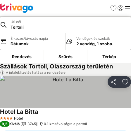
Kedvencek
Bejelen
Me
Úti cél
Tortoli
Érkezés/távozás napja
Vendégek és szobák
Dátumok
2 vendég, 1 szoba.
Rendezés
Szűrés
Térkép
Szállások Tortoli, Olaszország területén
A jutalékfizetés hatása a rendezésre
Megosztá
Ho
Hotel La Bitta
Hotel
4 Kategória
9,5
Kiváló
3745
0.1 km távolságra a parttól