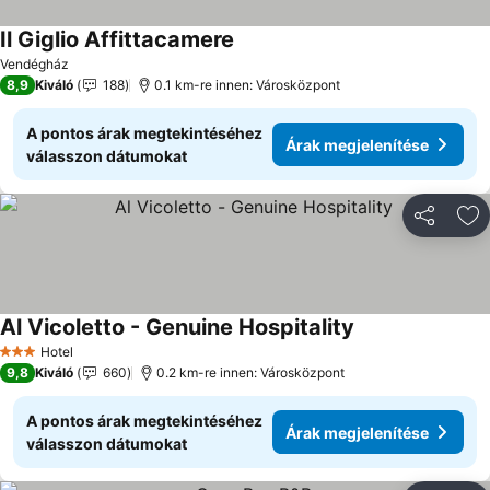
Il Giglio Affittacamere
Vendégház
8,9
Kiváló
188
0.1 km-re innen: Városközpont
A pontos árak megtekintéséhez
Árak megjelenítése
válasszon dátumokat
Megosztá
Ho
Al Vicoletto - Genuine Hospitality
Hotel
3 Kategória
9,8
Kiváló
660
0.2 km-re innen: Városközpont
A pontos árak megtekintéséhez
Árak megjelenítése
válasszon dátumokat