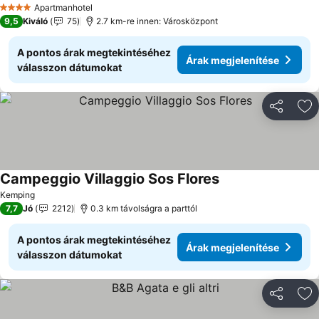
Apartmanhotel
4 Kategória
9,5
Kiváló
75
2.7 km-re innen: Városközpont
A pontos árak megtekintéséhez
Árak megjelenítése
válasszon dátumokat
Megosztá
Ho
Campeggio Villaggio Sos Flores
Kemping
7,7
Jó
2212
0.3 km távolságra a parttól
A pontos árak megtekintéséhez
Árak megjelenítése
válasszon dátumokat
Megosztá
Ho