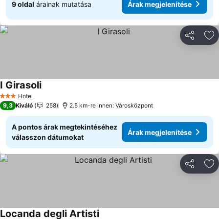
9 oldal
árainak mutatása
Árak megjelenítése
Megosztá
Ho
I Girasoli
Hotel
3 Kategória
9,3
Kiváló
258
2.5 km-re innen: Városközpont
A pontos árak megtekintéséhez
Árak megjelenítése
válasszon dátumokat
Megosztá
Ho
Locanda degli Artisti