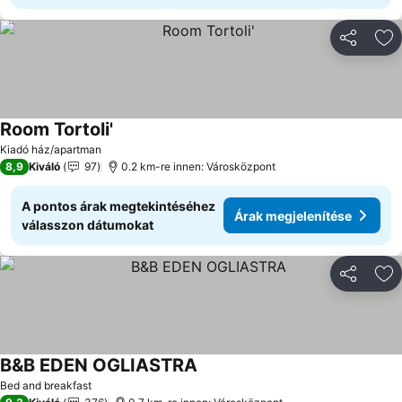
Megosztá
Ho
Room Tortoli'
Kiadó ház/apartman
8,9
Kiváló
97
0.2 km-re innen: Városközpont
A pontos árak megtekintéséhez
Árak megjelenítése
válasszon dátumokat
Megosztá
Ho
B&B EDEN OGLIASTRA
Bed and breakfast