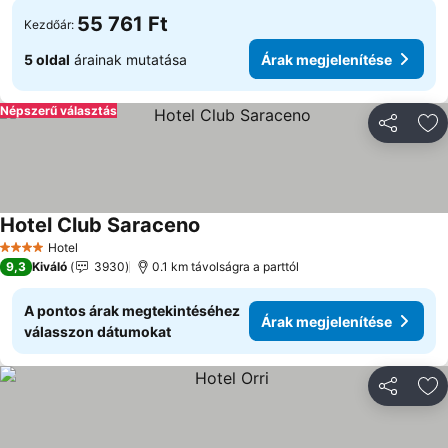
55 761 Ft
Kezdőár:
5 oldal
árainak mutatása
Árak megjelenítése
Népszerű választás
Megosztá
Ho
Hotel Club Saraceno
Hotel
4 Kategória
9,3
Kiváló
3930
0.1 km távolságra a parttól
A pontos árak megtekintéséhez
Árak megjelenítése
válasszon dátumokat
Megosztá
Ho