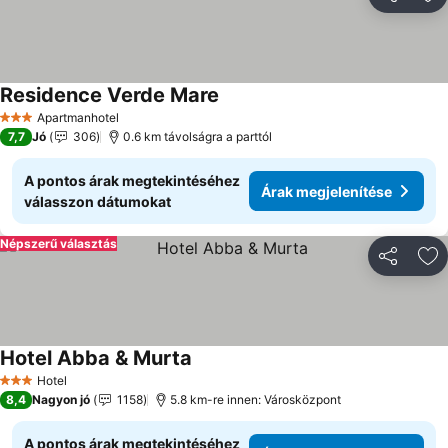
Megosztá
Ho
Residence Verde Mare
Apartmanhotel
3 Kategória
7,7
Jó
306
0.6 km távolságra a parttól
A pontos árak megtekintéséhez
Árak megjelenítése
válasszon dátumokat
Népszerű választás
Megosztá
Ho
Hotel Abba & Murta
Hotel
3 Kategória
8,4
Nagyon jó
1158
5.8 km-re innen: Városközpont
A pontos árak megtekintéséhez