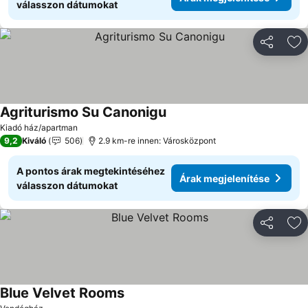
válasszon dátumokat
Megosztá
Ho
Agriturismo Su Canonigu
Kiadó ház/apartman
9,2
Kiváló
506
2.9 km-re innen: Városközpont
A pontos árak megtekintéséhez
Árak megjelenítése
válasszon dátumokat
Megosztá
Ho
Blue Velvet Rooms