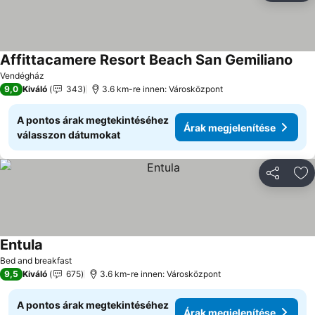
Affittacamere Resort Beach San Gemiliano
Vendégház
9,0
Kiváló
343
3.6 km-re innen: Városközpont
A pontos árak megtekintéséhez
Árak megjelenítése
válasszon dátumokat
Megosztá
Ho
Entula
Bed and breakfast
9,5
Kiváló
675
3.6 km-re innen: Városközpont
A pontos árak megtekintéséhez
Árak megjelenítése