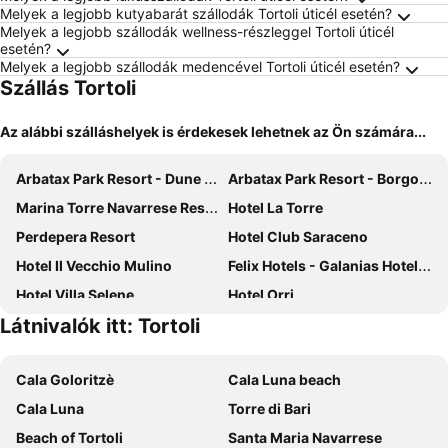
Melyek a legjobb kutyabarát szállodák Tortoli úticél esetén?
Melyek a legjobb szállodák wellness-részleggel Tortoli úticél
esetén?
Melyek a legjobb szállodák medencével Tortoli úticél esetén?
Szállás Tortoli
Az alábbi szálláshelyek is érdekesek lehetnek az Ön számára...
Arbatax Park Resort - Dune by Falkensteiner
Arbatax Park Resort - Borgo Cala Moresca
Marina Torre Navarrese Resort
Hotel La Torre
Perdepera Resort
Hotel Club Saraceno
Hotel Il Vecchio Mulino
Felix Hotels - Galanias Hotel & Retreat
Hotel Villa Selene
Hotel Orri
Látnivalók itt: Tortoli
Cala Luas Resort
Arbatax Park Resort - Ville del Parco
Hotel Poseidonia
Hotel Arbatasar
Cala Goloritzè
Cala Luna beach
Hotel Corte Bianca
Hotel La Bitta
Cala Luna
Torre di Bari
Arbatax Park Resort - Cottage
Funtana Ena
Beach of Tortoli
Santa Maria Navarrese
Hotel Orlando Sardegna
Hotel Cardedu