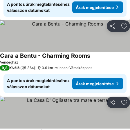
A pontos árak megtekintéséhez
Árak megjelenítése
válasszon dátumokat
Megosztá
Ho
Cara a Bentu - Charming Rooms
Vendégház
9,8
Kiváló
364
0.6 km-re innen: Városközpont
A pontos árak megtekintéséhez
Árak megjelenítése
válasszon dátumokat
Megosztá
Ho