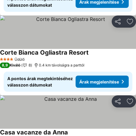
Árak megjelenítése
válasszon dátumokat
Megosztá
Ho
Corte Bianca Ogliastra Resort
Üdülő
4 Kategória
8,9
Kiváló
8
0.4 km távolságra a parttól
A pontos árak megtekintéséhez
Árak megjelenítése
válasszon dátumokat
Megosztá
Ho
Casa vacanze da Anna