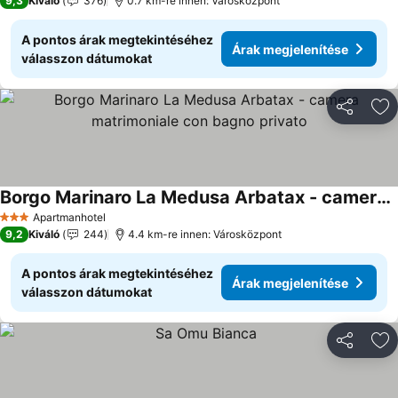
9,3
Kiváló
376
0.7 km-re innen: Városközpont
A pontos árak megtekintéséhez
Árak megjelenítése
válasszon dátumokat
Megosztá
Ho
Borgo Marinaro La Medusa Arbatax - camera matrimoniale con bagno privato
Apartmanhotel
3 Kategória
9,2
Kiváló
244
4.4 km-re innen: Városközpont
A pontos árak megtekintéséhez
Árak megjelenítése
válasszon dátumokat
Megosztá
Ho