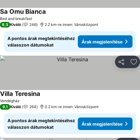
Sa Omu Bianca
Bed and breakfast
9,3
Kiváló
246
2.2 km-re innen: Városközpont
A pontos árak megtekintéséhez
Árak megjelenítése
válasszon dátumokat
Megosztá
Ho
Villa Teresina
Vendégház
9,1
Kiváló
264
0.2 km-re innen: Városközpont
A pontos árak megtekintéséhez
Árak megjelenítése
válasszon dátumokat