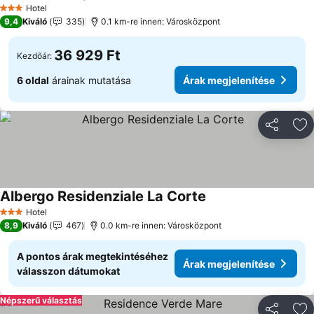
Hotel
3 Kategória
9,4
Kiváló
335
0.1 km-re innen: Városközpont
36 929 Ft
Kezdőár:
6 oldal
árainak mutatása
Árak megjelenítése
Megosztá
Ho
Albergo Residenziale La Corte
Hotel
3 Kategória
8,9
Kiváló
467
0.0 km-re innen: Városközpont
A pontos árak megtekintéséhez
Árak megjelenítése
válasszon dátumokat
Népszerű választás