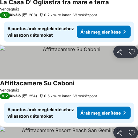
La Casa D' Ogliastra tra mare e terra
Vendégház
9,1
Kiváló
208
0.2 km-re innen: Városközpont
A pontos árak megtekintéséhez
Árak megjelenítése
válasszon dátumokat
Megosztá
Ho
Affittacamere Su Caboni
Vendégház
9,2
Kiváló
254
0.5 km-re innen: Városközpont
A pontos árak megtekintéséhez
Árak megjelenítése
válasszon dátumokat
Megosztá
Ho