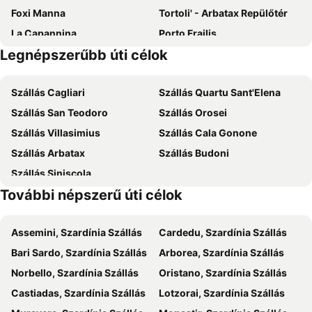
Foxi Manna
Tortoli' - Arbatax Repülőtér
Agriturismo S'Orgiola
Hotel L'Ulivo
La Capannina
Porto Frailis
Hotel Monte Turri by Falkensteiner
Hotel Bia Maore
Legnépszerűbb úti célok
Cove Moresca
Rocce Rosse
Hotel dei Tacchi
Su Marmuri
Lido delle Rose
Is Scoglius Arrubius
Hotel Vecchia Marina
Albergo Residenziale La Corte
Szállás Cagliari
Szállás Quartu Sant'Elena
Tancau
La montagna produce
Hotel Sa Contonera
Hotel Baia Cea
Szállás San Teodoro
Szállás Orosei
Bruncu Spina
Marina di Cardedu
Hotel Santa Maria
Oasi del benessere
Szállás Villasimius
Szállás Cala Gonone
La Corte Degli Ulivi
Natur Hotel Tanca
Szállás Arbatax
Szállás Budoni
Hotel La Perla
Hotel Ogliastra
Szállás Siniscola
Lanthia Resort
Hotel Plammas
További népszerű úti célok
Locanda Sighimi
Hotel Marie Claire
Camping villaggio L'Ultima spiaggia
Hotel Genna e Masoni
Assemini, Szardínia Szállás
Cardedu, Szardínia Szállás
I Girasoli
Locanda degli Artisti
Bari Sardo, Szardínia Szállás
Arborea, Szardínia Szállás
Longevity Hotel
Hotel Splendor
Norbello, Szardínia Szállás
Oristano, Szardínia Szállás
Raphael Hotel Arbatax
Principessa de Navarra
Castiadas, Szardínia Szállás
Lotzorai, Szardínia Szállás
Nascar Hotel
Sant Efisio