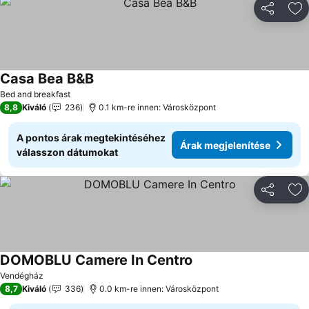
Megosztá
Ho
Casa Bea B&B
Bed and breakfast
8,8
Kiváló
236
0.1 km-re innen: Városközpont
A pontos árak megtekintéséhez
Árak megjelenítése
válasszon dátumokat
Megosztá
Ho
DOMOBLU Camere In Centro
Vendégház
8,7
Kiváló
336
0.0 km-re innen: Városközpont