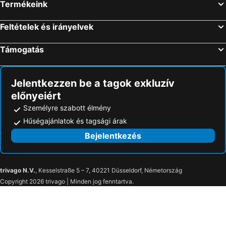
Termékeink
Bibione, Veneto Szállás
Catania, Szicília Szállás
Lido di Jesolo, Veneto Szállás
Milánó, Lombardia Szállás
Feltételek és irányelvek
Velence, Veneto Szállás
Cagliari, Szardínia Szállás
Támogatás
Jelentkezzen be a tagok exkluzív
előnyeiért
Személyre szabott élmény
Hűségajánlatok és tagsági árak
Bejelentkezés
trivago N.V.
, Kesselstraße 5 – 7, 40221 Düsseldorf, Németország
Copyright 2026 trivago | Minden jog fenntartva.