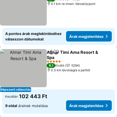
0.1 km-re innen: Városközpont
A pontos árak megtekintéséhez
Árak megjelenítése
válasszon dátumokat
Almar Timi Ama Resort &
Megosztás
Hozzáadás a kedvencekhez
Spa
Árak megjelenítése
5 Kategória
9,1
Kiváló
5294
0.3 km távolságra a parttól
Népszerű választás
102 443 Ft
Kezdőár:
9 oldal
árainak mutatása
Árak megjelenítése