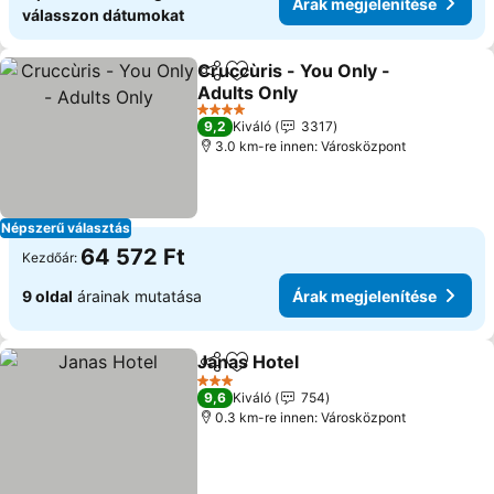
Árak megjelenítése
válasszon dátumokat
Cruccùris - You Only -
Megosztás
Hozzáadás a kedvencekhez
Adults Only
Árak megjelenítése
4 Kategória
9,2
Kiváló
3317
3.0 km-re innen: Városközpont
Népszerű választás
64 572 Ft
Kezdőár:
9 oldal
árainak mutatása
Árak megjelenítése
Janas Hotel
Megosztás
Hozzáadás a kedvencekhez
Árak megjelení
3 Kategória
9,6
Kiváló
754
0.3 km-re innen: Városközpont