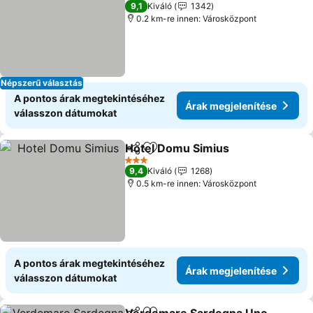
2 Kategória
9,1
Kiváló
1342
0.2 km-re innen: Városközpont
Népszerű választás
A pontos árak megtekintéséhez
Árak megjelenítése
válasszon dátumokat
Hotel Domu Simius
Megosztás
Hozzáadás a kedvencekhez
Árak me
3 Kategória
9,4
Kiváló
1268
0.5 km-re innen: Városközpont
A pontos árak megtekintéséhez
Árak megjelenítése
válasszon dátumokat