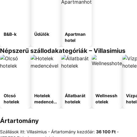
B&B-k
Üdülők
Apartman
hotel
Népszerű szállodakategóriák – Villasimius
Olcsó
Hotelek
Állatbarát
Wellnessh
Vízpa
hotelek
medencév
hotelek
otelek
hote
el
Ártartomány
Szállások itt: Villasimius -
Ártartomány
kezdőár:
‎36 100 Ft
-