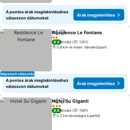
A pontos árak megtekintéséhez
Árak megjelenítése
válasszon dátumokat
Residence Le Fontane
Megosztás
Hozzáadás a kedvencekhez
Árak
2 Kategória
8,5
Kiváló
1201
0.8 km-re innen: Városközpont
Népszerű választás
A pontos árak megtekintéséhez
Árak megjelenítése
válasszon dátumokat
Hotel Su Giganti
Megosztás
Hozzáadás a kedvencekhez
Árak megj
3 Kategória
8,6
Kiváló
1591
0.3 km távolságra a parttól