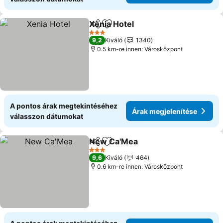
Xenia Hotel
Megosztás
Hozzáadás a kedvencekhez
Árak megjelení
3 Kategória
9,2
Kiváló
1340
0.5 km-re innen: Városközpont
A pontos árak megtekintéséhez
Árak megjelenítése
válasszon dátumokat
New Ca'Mea
Megosztás
Hozzáadás a kedvencekhez
Árak megjelen
3 Kategória
9,6
Kiváló
464
0.6 km-re innen: Városközpont