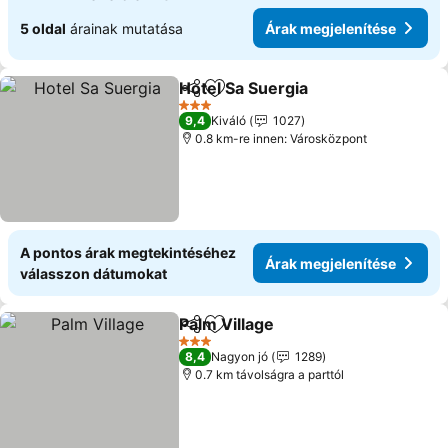
5 oldal
árainak mutatása
Árak megjelenítése
Hotel Sa Suergia
Megosztás
Hozzáadás a kedvencekhez
Árak megj
3 Kategória
9,4
Kiváló
1027
0.8 km-re innen: Városközpont
A pontos árak megtekintéséhez
Árak megjelenítése
válasszon dátumokat
Palm Village
Megosztás
Hozzáadás a kedvencekhez
Árak megjelen
3 Kategória
8,4
Nagyon jó
1289
0.7 km távolságra a parttól