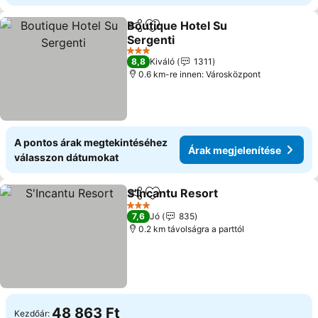
Boutique Hotel Su
Megosztás
Hozzáadás a kedvencekhez
Sergenti
Árak megjelenítése
3 Kategória
8,8
Kiváló
1311
0.6 km-re innen: Városközpont
A pontos árak megtekintéséhez
Árak megjelenítése
válasszon dátumokat
S'Incantu Resort
Megosztás
Hozzáadás a kedvencekhez
Árak megj
3 Kategória
7,6
Jó
835
0.2 km távolságra a parttól
48 863 Ft
Kezdőár: