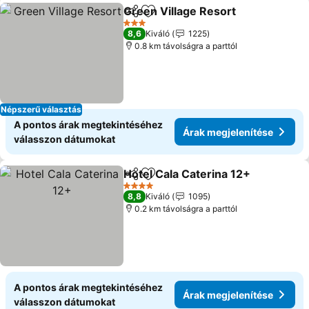
Green Village Resort
Megosztás
Hozzáadás a kedvencekhez
Árak 
3 Kategória
8,6
Kiváló
1225
0.8 km távolságra a parttól
Népszerű választás
A pontos árak megtekintéséhez
Árak megjelenítése
válasszon dátumokat
Hotel Cala Caterina 12+
Megosztás
Hozzáadás a kedvencekhez
Ár
4 Kategória
8,8
Kiváló
1095
0.2 km távolságra a parttól
A pontos árak megtekintéséhez
Árak megjelenítése
válasszon dátumokat