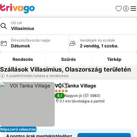
Kedvencek
Bejelen
Me
Úti cél
Villasimius
Érkezés/távozás napja
Vendégek és szobák
Dátumok
2 vendég, 1 szoba.
Rendezés
Szűrés
Térkép
Szállások Villasimius, Olaszország területén
A jutalékfizetés hatása a rendezésre
VOI Tanka Village
Megosztás
Hozzáadás a kedvencekhez
Árak meg
4 Kategória
8,1
Nagyon jó
5983
0.1 km távolságra a parttól
Népszerű választás
A pontos árak megtekintéséhez