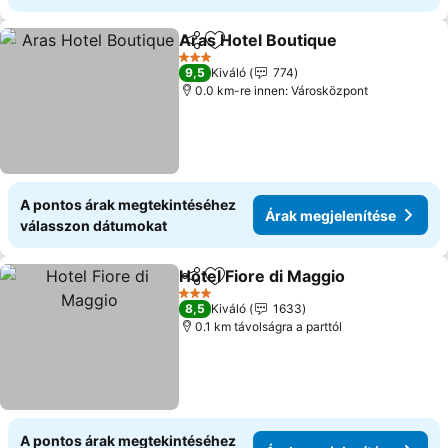
Aras Hotel Boutique
Megosztás
Hozzáadás a kedvencekhez
Árak 
3 Kategória
9,5
Kiváló
774
0.0 km-re innen: Városközpont
A pontos árak megtekintéséhez
Árak megjelenítése
válasszon dátumokat
Hotel Fiore di Maggio
Megosztás
Hozzáadás a kedvencekhez
Árak
3 Kategória
8,5
Kiváló
1633
0.1 km távolságra a parttól
A pontos árak megtekintéséhez