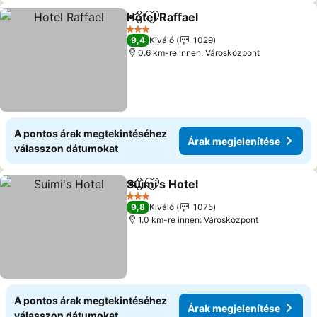
Hotel Raffael
Megosztás
Hozzáadás a kedvencekhez
Árak megjelen
3 Kategória
9,4
Kiváló
1029
0.6 km-re innen: Városközpont
A pontos árak megtekintéséhez
Árak megjelenítése
válasszon dátumokat
Suimi's Hotel
Megosztás
Hozzáadás a kedvencekhez
Árak megjelen
3 Kategória
9,8
Kiváló
1075
1.0 km-re innen: Városközpont
A pontos árak megtekintéséhez
Árak megjelenítése
válasszon dátumokat