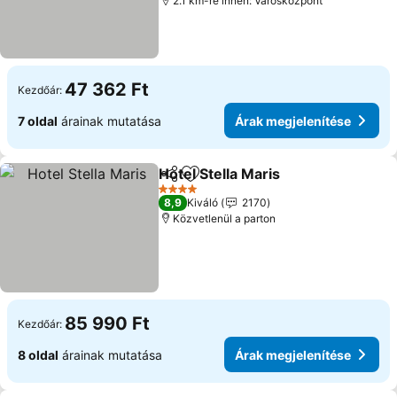
2.1 km-re innen: Városközpont
47 362 Ft
Kezdőár:
7 oldal
árainak mutatása
Árak megjelenítése
Hotel Stella Maris
Megosztás
Hozzáadás a kedvencekhez
Árak meg
4 Kategória
8,9
Kiváló
2170
Közvetlenül a parton
85 990 Ft
Kezdőár:
8 oldal
árainak mutatása
Árak megjelenítése