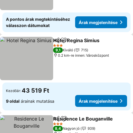
A pontos árak megtekintéséhez
Árak megjelenítése
válasszon dátumokat
Hotel Regina Simius
Megosztás
Hozzáadás a kedvencekhez
Árak m
3 Kategória
9,1
Kiváló
715
0.2 km-re innen: Városközpont
43 519 Ft
Kezdőár:
9 oldal
árainak mutatása
Árak megjelenítése
Residence Le Bouganville
Megosztás
Hozzáadás a kedvencekhez
3 Kategória
8,4
Nagyon jó
939