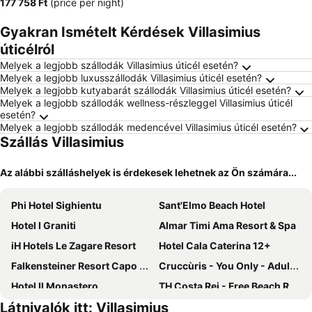
‎177 758 Ft
(price per night)
Gyakran Ismételt Kérdések Villasimius
úticélról
Melyek a legjobb szállodák Villasimius úticél esetén?
Melyek a legjobb luxusszállodák Villasimius úticél esetén?
Melyek a legjobb kutyabarát szállodák Villasimius úticél esetén?
Melyek a legjobb szállodák wellness-részleggel Villasimius úticél
esetén?
Melyek a legjobb szállodák medencével Villasimius úticél esetén?
Szállás Villasimius
Az alábbi szálláshelyek is érdekesek lehetnek az Ön számára...
Phi Hotel Sighientu
Sant'Elmo Beach Hotel
Hotel I Graniti
Almar Timi Ama Resort & Spa
iH Hotels Le Zagare Resort
Hotel Cala Caterina 12+
Falkensteiner Resort Capo Boi
Cruccùris - You Only - Adults Only
Hotel Il Monastero
TH Costa Rei - Free Beach Resort
Látnivalók itt: Villasimius
Residence Il Vascello
Hotel Simius Playa