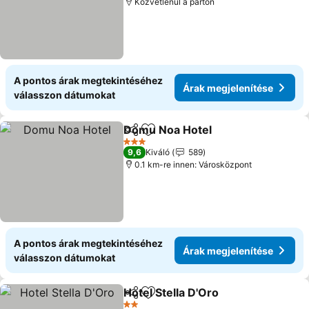
Közvetlenül a parton
A pontos árak megtekintéséhez
Árak megjelenítése
válasszon dátumokat
Domu Noa Hotel
Megosztás
Hozzáadás a kedvencekhez
Árak megj
3 Kategória
9,6
Kiváló
589
0.1 km-re innen: Városközpont
A pontos árak megtekintéséhez
Árak megjelenítése
válasszon dátumokat
Hotel Stella D'Oro
Megosztás
Hozzáadás a kedvencekhez
Árak meg