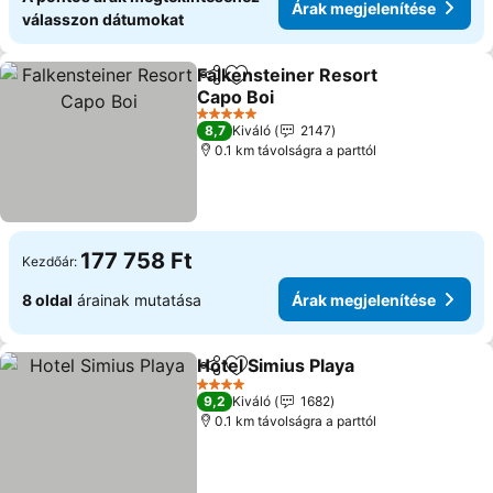
Árak megjelenítése
válasszon dátumokat
Falkensteiner Resort
Megosztás
Hozzáadás a kedvencekhez
Capo Boi
Árak megjelenítése
5 Kategória
8,7
Kiváló
2147
0.1 km távolságra a parttól
177 758 Ft
Kezdőár:
8 oldal
árainak mutatása
Árak megjelenítése
Hotel Simius Playa
Megosztás
Hozzáadás a kedvencekhez
Árak me
4 Kategória
9,2
Kiváló
1682
0.1 km távolságra a parttól