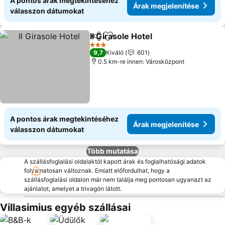
A pontos árak megtekintéséhez
Árak megjelenítése
válasszon dátumokat
Il Girasole Hotel
Megosztás
Hozzáadás a kedvencekhez
Árak megje
3 Kategória
9,7
Kiváló
601
0.5 km-re innen: Városközpont
A pontos árak megtekintéséhez
Árak megjelenítése
válasszon dátumokat
Több mutatása
A szállásfoglalási oldalaktól kapott árak és foglalhatósági adatok
folyamatosan változnak. Emiatt előfordulhat, hogy a
szállásfoglalási oldalon már nem találja meg pontosan ugyanazt az
ajánlatot, amelyet a trivagón látott.
Villasimius egyéb szállásai