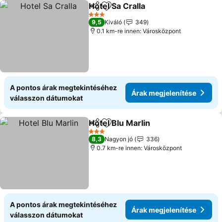
Hotel Sa Cralla
Megosztás
Hozzáadás a kedvencekhez
Árak megjel
3 Kategória
9,5
Kiváló
349
0.1 km-re innen: Városközpont
A pontos árak megtekintéséhez
Árak megjelenítése
válasszon dátumokat
Hotel Blu Marlin
Megosztás
Hozzáadás a kedvencekhez
Árak megje
3 Kategória
8,3
Nagyon jó
336
0.7 km-re innen: Városközpont
A pontos árak megtekintéséhez
Árak megjelenítése
válasszon dátumokat