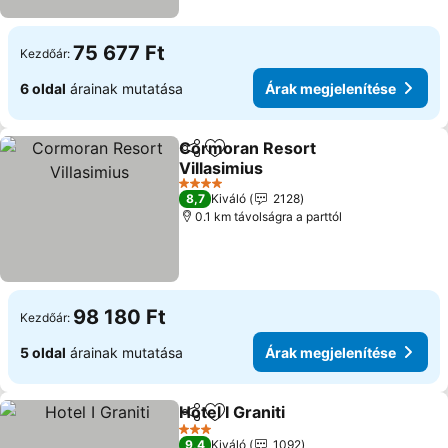
75 677 Ft
Kezdőár:
6 oldal
árainak mutatása
Árak megjelenítése
Cormoran Resort
Megosztás
Hozzáadás a kedvencekhez
Villasimius
Árak megjelenítése
4 Kategória
8,7
Kiváló
2128
0.1 km távolságra a parttól
98 180 Ft
Kezdőár:
5 oldal
árainak mutatása
Árak megjelenítése
Hotel I Graniti
Megosztás
Hozzáadás a kedvencekhez
Árak megjele
3 Kategória
9,4
Kiváló
1092