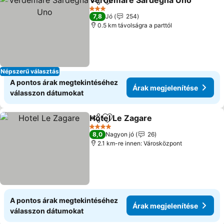
Verdemare Sardegna Uno
Megosztás
Hozzáadás a kedvencekhez
3 Kategória
7,8
Jó
254
0.5 km távolságra a parttól
Népszerű választás
A pontos árak megtekintéséhez
Árak megjelenítése
válasszon dátumokat
Hotel Le Zagare
Megosztás
Hozzáadás a kedvencekhez
Árak megje
4 Kategória
8,0
Nagyon jó
26
2.1 km-re innen: Városközpont
A pontos árak megtekintéséhez
Árak megjelenítése
válasszon dátumokat