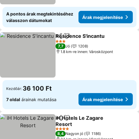
A pontos árak megtekintéséhez
Árak megjelenítése
válasszon dátumokat
Residence S'incantu
Megosztás
Hozzáadás a kedvencekhez
Árak 
3 Kategória
7,7
Jó
1208
1.8 km-re innen: Városközpont
36 100 Ft
Kezdőár:
7 oldal
árainak mutatása
Árak megjelenítése
iH Hotels Le Zagare
Megosztás
Hozzáadás a kedvencekhez
Resort
Árak megjelenítése
4 Kategória
8,4
Nagyon jó
1186