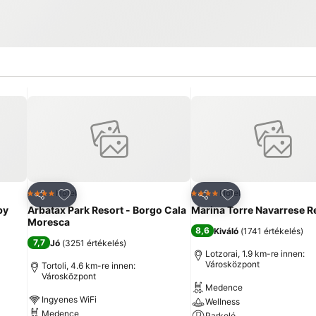
ncekhez
Hozzáadás a kedvencekhez
Hozzáadás a ked
Hotel
Hotel
4 Kategória
4 Kategória
Megosztás
Megosztás
by
Arbatax Park Resort - Borgo Cala
Marina Torre Navarrese R
Moresca
8,6
Kiváló
(
1741 értékelés
)
7,7
Jó
(
3251 értékelés
)
Lotzorai, 1.9 km-re innen:
Városközpont
Tortoli, 4.6 km-re innen:
Városközpont
Medence
Ingyenes WiFi
Wellness
Medence
Parkoló