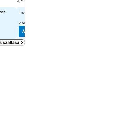
hez
32 829 Ft
A pontos árak megtekint
kezdőár:
válasszon dátumokat
7 oldal
árainak mutatása
Árak megjelenítése
Árak megjelenítése
s szállása