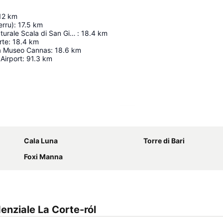
12
km
erru)
:
17.5
km
Monumento naturale Scala di San Giorgio di Osini
:
18.4
km
rte
:
18.4
km
 Museo Cannas
:
18.6
km
 Airport
:
91.3
km
Nagy méretű térkép
Cala Luna
Torre di Bari
Foxi Manna
enziale La Corte-ról