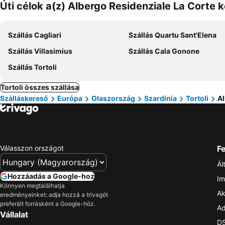
Úti célok a(z) Albergo Residenziale La Corte 
Szállás Cagliari
Szállás Quartu Sant'Elena
Szállás Villasimius
Szállás Cala Gonone
Szállás Tortoli
Tortoli összes szállása
Szálláskereső
Európa
Olaszország
Szardínia
Tortoli
Al
Válasszon országot
Fe
Ál
Hozzáadás a Google-hoz
Im
Könnyen megtalálhatja
Ak
eredményeinket: adja hozzá a trivagót
preferált forrásként a Google-höz.
Ad
Vállalat
DS