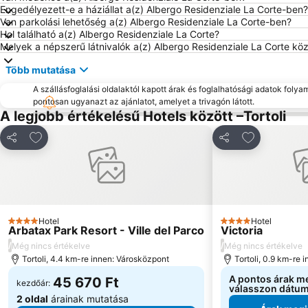
Engedélyezett-e a háziállat a(z) Albergo Residenziale La Corte-ben?
Van parkolási lehetőség a(z) Albergo Residenziale La Corte-ben?
Hol található a(z) Albergo Residenziale La Corte?
Melyek a népszerű látnivalók a(z) Albergo Residenziale La Corte kö
Több mutatása
A szállásfoglalási oldalaktól kapott árak és foglalhatósági adatok folya
pontosan ugyanazt az ajánlatot, amelyet a trivagón látott.
A legjobb értékelésű Hotels között –Tortoli
Hozzáadás a kedvencekhez
Hozzáadás a
Megosztás
Megosztás
Hotel
Hotel
4 Kategória
4 Kategória
Arbatax Park Resort - Ville del Parco
Victoria
/
/
Még nincs értékelve
Még nincs értékelve
Tortoli, 4.4 km-re innen: Városközpont
Tortoli, 0.9 km-re 
A pontos árak m
45 670 Ft
kezdőár:
válasszon dátu
2 oldal
árainak mutatása