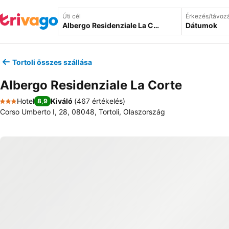
Úti cél
Érkezés/távoz
Dátumok
Tortoli összes szállása
Albergo Residenziale La Corte
Hotel
Kiváló
(
467 értékelés
)
8,9
3 Kategória
Corso Umberto I, 28, 08048, Tortoli, Olaszország