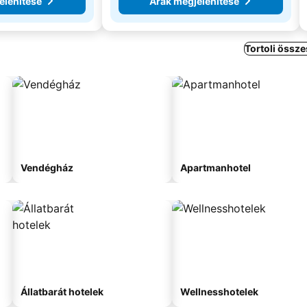
elenítése
Árak megjelenítése
Tortoli össze
Vendégház
Apartmanhotel
Állatbarát hotelek
Wellnesshotelek