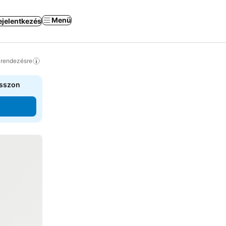
Menü
ejelentkezés
a rendezésre
asszon