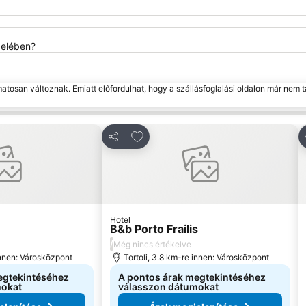
zelében?
matosan változnak. Emiatt előfordulhat, hogy a szállásfoglalási oldalon már nem t
 kedvencekhez
Hozzáadás a kedvencekhez
Megosztás
Hotel
B&b Porto Frailis
/
Még nincs értékelve
innen: Városközpont
Tortoli, 3.8 km-re innen: Városközpont
egtekintéséhez
A pontos árak megtekintéséhez
mokat
válasszon dátumokat