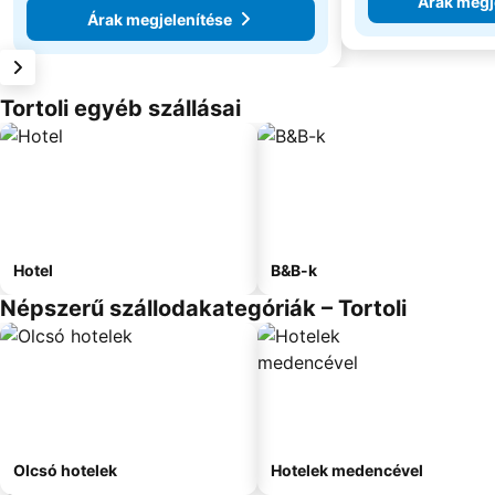
Árak megj
Árak megjelenítése
Tortoli egyéb szállásai
Hotel
B&B-k
Népszerű szállodakategóriák – Tortoli
Olcsó hotelek
Hotelek medencével