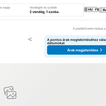
ás napja
Vendégek és szobák
HU · Ft
B
2 vendég, 1 szoba.
A jutalékfizetés hatása 
Hozzáadás a kedvencekhez
A pontos árak megtekintéséhez vál
Megosztás
dátumokat
Árak megjelenítése