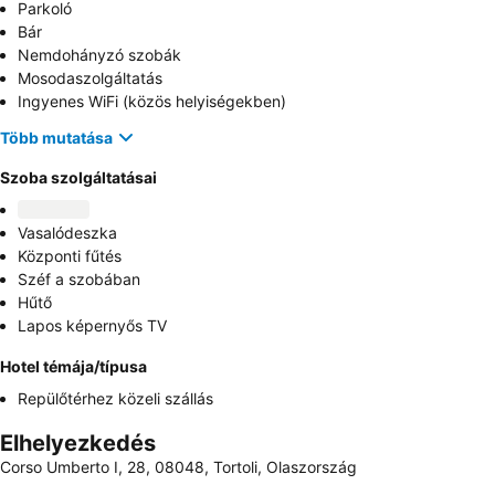
Parkoló
Bár
Nemdohányzó szobák
Mosodaszolgáltatás
Ingyenes WiFi (közös helyiségekben)
Több mutatása
Szoba szolgáltatásai
Vasalódeszka
Központi fűtés
Széf a szobában
Hűtő
Lapos képernyős TV
Hotel témája/típusa
Repülőtérhez közeli szállás
Elhelyezkedés
Corso Umberto I, 28, 08048, Tortoli, Olaszország