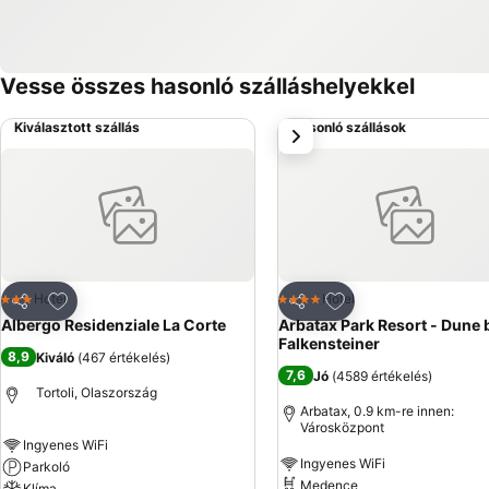
Vesse összes hasonló szálláshelyekkel
Kiválasztott szállás
Hasonló szállások
következő
Hozzáadás a kedvencekhez
Hozzáadás a kedve
Hotel
Hotel
3 Kategória
4 Kategória
Megosztás
Megosztás
Albergo Residenziale La Corte
Arbatax Park Resort - Dune 
Falkensteiner
8,9
Kiváló
(
467 értékelés
)
7,6
Jó
(
4589 értékelés
)
Tortoli, Olaszország
Arbatax, 0.9 km-re innen:
Városközpont
Ingyenes WiFi
Ingyenes WiFi
Parkoló
Medence
Klíma