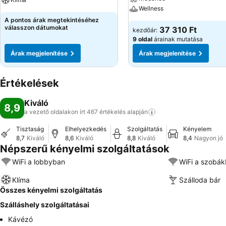
Wellness
A pontos árak megtekintéséhez
válasszon dátumokat
37 310 Ft
kezdőár:
9 oldal
árainak mutatása
Árak megjelenítése
Árak megjelenítése
Értékelések
Kiváló
8,9
a vezető oldalakon írt 467 értékelés
alapján
Tisztaság
Elhelyezkedés
Szolgáltatás
Kényelem
8,7
Kiváló
8,6
Kiváló
8,8
Kiváló
8,4
Nagyon jó
Népszerű kényelmi szolgáltatások
WiFi a lobbyban
WiFi a szobá
Klíma
Szálloda bár
Összes kényelmi szolgáltatás
Szálláshely szolgáltatásai
Kávézó