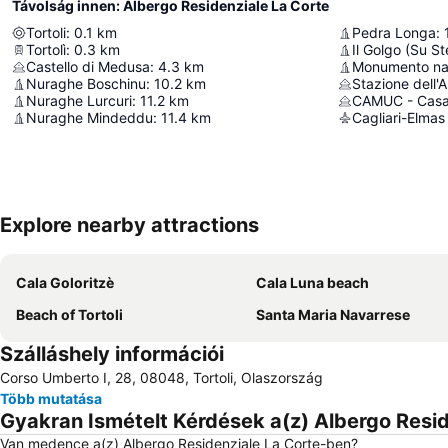
Távolság innen: Albergo Residenziale La Corte
Tortoli
:
0.1
km
Pedra Longa
:
Tortolì
:
0.3
km
Il Golgo (Su St
Castello di Medusa
:
4.3
km
Nuraghe Boschinu
:
10.2
km
Stazione dell'A
Nuraghe Lurcuri
:
11.2
km
CAMUC - Casa
Nuraghe Mindeddu
:
11.4
km
Cagliari-Elmas
Explore nearby attractions
Cala Goloritzè
Cala Luna beach
Beach of Tortoli
Santa Maria Navarrese
Szálláshely információi
Corso Umberto I, 28, 08048, Tortoli, Olaszország
Több mutatása
Gyakran Ismételt Kérdések a(z) Albergo Resid
Van medence a(z) Albergo Residenziale La Corte-ben?