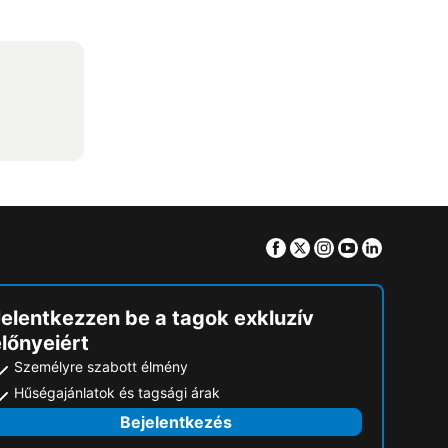
Facebook
Twitter
Instagram
Youtube
Linkedin
Jelentkezzen be a tagok exkluzív
lőnyeiért
Személyre szabott élmény
Hűségajánlatok és tagsági árak
Bejelentkezés