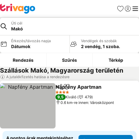
Kedvencek
Bejelen
Me
Úti cél
Makó
Érkezés/távozás napja
Vendégek és szobák
Dátumok
2 vendég, 1 szoba.
Rendezés
Szűrés
Térkép
Szállások Makó, Magyarország területén
A jutalékfizetés hatása a rendezésre
Napfény Apartman
Megosztás
Hozzáadás a kedvencekhez
Árak me
4 Kategória
9,5
Kiváló
479
0.6 km-re innen: Városközpont
A pontos árak megtekintéséhez