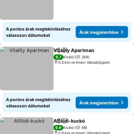
A pontos árak megtekintéséhez
Árak megjelenítése
válasszon dátumokat
Vitality Apartman
Megosztás
Hozzáadás a kedvencekhez
Árak meg
9,7
Kiváló
264
0.5 km-re innen: Városközpont
A pontos árak megtekintéséhez
Árak megjelenítése
válasszon dátumokat
Alföldi-kuckó
Megosztás
Hozzáadás a kedvencekhez
Árak megjele
9,6
Kiváló
68
0.6 km-re innen: Városközpont