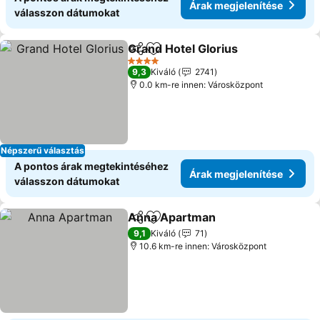
Árak megjelenítése
válasszon dátumokat
Grand Hotel Glorius
Megosztás
Hozzáadás a kedvencekhez
Árak m
4 Kategória
9,3
Kiváló
2741
0.0 km-re innen: Városközpont
Népszerű választás
A pontos árak megtekintéséhez
Árak megjelenítése
válasszon dátumokat
Anna Apartman
Megosztás
Hozzáadás a kedvencekhez
Árak megje
9,1
Kiváló
71
10.6 km-re innen: Városközpont