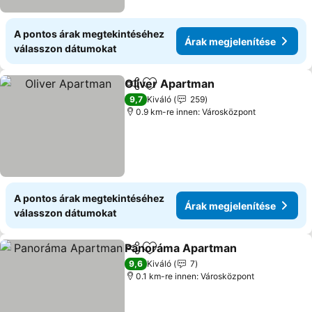
A pontos árak megtekintéséhez
Árak megjelenítése
válasszon dátumokat
Oliver Apartman
Megosztás
Hozzáadás a kedvencekhez
Árak megj
9,7
Kiváló
259
0.9 km-re innen: Városközpont
A pontos árak megtekintéséhez
Árak megjelenítése
válasszon dátumokat
Panoráma Apartman
Megosztás
Hozzáadás a kedvencekhez
Árak 
9,6
Kiváló
7
0.1 km-re innen: Városközpont