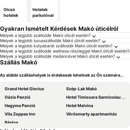
Olcsó
Hotelek
hotelek
parkolóval
Gyakran Ismételt Kérdések Makó úticélról
Melyek a legjobb szállodák Makó úticél esetén?
Melyek a legjobb luxusszállodák Makó úticél esetén?
Melyek a legjobb kutyabarát szállodák Makó úticél esetén?
Melyek a legjobb szállodák wellness-részleggel Makó úticél esetén?
Melyek a legjobb szállodák medencével Makó úticél esetén?
Szállás Makó
Az alábbi szálláshelyek is érdekesek lehetnek az Ön számára...
Grand Hotel Glorius
Szép-Lak Makó
Oázis Panzió
Hotel Timisoara Sannicolau Mare
Hagyma Panzió
Hotel Malvina
Vila Zoppas Inn
Vörösmarty apartmanház
Bástya