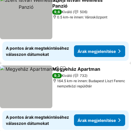
Szent István Wellness
Megosztás
Hozzáadás a kedvencekhez
Panzió
Árak megjelenítése
9,6
Kiváló
506
0.5 km-re innen: Városközpont
A pontos árak megtekintéséhez
Árak megjelenítése
válasszon dátumokat
Megyeház Apartman
Megosztás
Hozzáadás a kedvencekhez
Árak 
9,3
Kiváló
732
164.5 km-re innen: Budapest Liszt Ferenc
nemzetközi repülőtér
A pontos árak megtekintéséhez
Árak megjelenítése
válasszon dátumokat