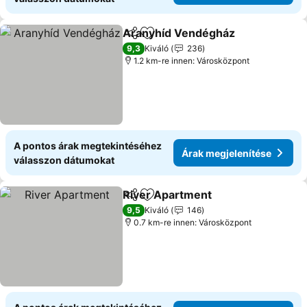
Aranyhíd Vendégház
Megosztás
Hozzáadás a kedvencekhez
Árak 
9,3
Kiváló
236
1.2 km-re innen: Városközpont
A pontos árak megtekintéséhez
Árak megjelenítése
válasszon dátumokat
River Apartment
Megosztás
Hozzáadás a kedvencekhez
Árak megj
9,5
Kiváló
146
0.7 km-re innen: Városközpont