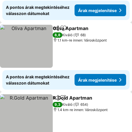
A pontos árak megtekintéséhez
Árak megjelenítése
válasszon dátumokat
Oliva Apartman
Megosztás
Hozzáadás a kedvencekhez
Árak megje
8,8
Kiváló
68
1.1 km-re innen: Városközpont
A pontos árak megtekintéséhez
Árak megjelenítése
válasszon dátumokat
R.Gold Apartman
Megosztás
Hozzáadás a kedvencekhez
Árak meg
9,3
Kiváló
654
1.4 km-re innen: Városközpont