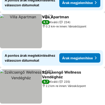
A pontos árak megtekintéséhez
Árak megjelenítése
válasszon dátumokat
Villa Apartman
Megosztás
Hozzáadás a kedvencekhez
Árak megjel
9,5
Kiváló
234
0.3 km-re innen: Városközpont
A pontos árak megtekintéséhez
Árak megjelenítése
válasszon dátumokat
Szélcsengő Wellness
Megosztás
Hozzáadás a kedvencekhez
Vendégház
Árak megjelenítése
9,7
Kiváló
235
2.2 km-re innen: Városközpont