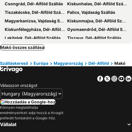
Csongrád, Dél-Alföld Szállás
Kiskunhalas, Dél-Alföld Szállás
Tiszakécske, Dél-Alföld Szállás
Palics, Vajdaság Szállás
Magyarkanizsa, Vajdaság Szállás
Kiskunmajsa, Dél-Alföld Szállás
Kiskunfélegyháza, Dél-Alföld Szállás
Gyomaendrőd, Dél-Alföld Szállás
Lakitelek, Dél-Alföld Szállás
Tiszaug, Dél-Alföld Szállás
Szabadka, Vajdaság Szállás
Békésszentandrás, Dél-Alföld Szállás
Makó összes szállása
Temesvár, Timis Szállás
Balástya, Dél-Alföld Szállás
Szálláskereső
Európa
Magyarország
Dél-Alföld
Makó
Mártély, Dél-Alföld Szállás
Arad, Arad Szállás
Martfű, Észak-Alföld Szállás
Mezőtúr, Észak-Alföld Szállás
Facebook
Twitter
Insta
Yo
Nagyszentmiklós, Timis Szállás
Algyő, Dél-Alföld Szállás
Válasszon országot
Szeged, Dél-Alföld Szállás
Gyula, Dél-Alföld Szállás
Kecskemét, Dél-Alföld Szállás
Tiszafüred, Észak-Alföld Szállás
Hozzáadás a Google-hoz
Szarvas, Dél-Alföld Szállás
Cserkeszőlő, Észak-Alföld Szállás
Könnyen megtalálhatja
eredményeinket: adja hozzá a trivagót
Szolnok, Észak-Alföld Szállás
Vecsés, Közép-Magyarország Szállás
preferált forrásként a Google-höz.
Budapest, Közép-Magyarország Szállás
Siófok, Dél-Dunántúl Szállás
Vállalat
Balatonfüred, Közép-Dunántúl Szállás
Hévíz, Nyugat-Dunántúl Szállás