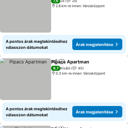
7,6
Jó
25
2.8 km-re innen: Városközpont
A pontos árak megtekintéséhez
Árak megjelenítése
válasszon dátumokat
Pipacs Apartman
Megosztás
Hozzáadás a kedvencekhez
Árak megj
9,7
Kiváló
40
0.3 km-re innen: Városközpont
A pontos árak megtekintéséhez
Árak megjelenítése
válasszon dátumokat