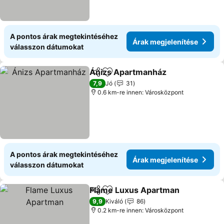
A pontos árak megtekintéséhez
Árak megjelenítése
válasszon dátumokat
Ánizs Apartmanház
Megosztás
Hozzáadás a kedvencekhez
Árak m
7,9
Jó
31
0.6 km-re innen: Városközpont
A pontos árak megtekintéséhez
Árak megjelenítése
válasszon dátumokat
Flame Luxus Apartman
Megosztás
Hozzáadás a kedvencekhez
Ára
9,9
Kiváló
86
0.2 km-re innen: Városközpont