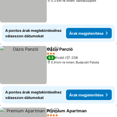
0.3 km-re innen: Városközpont
A pontos árak megtekintéséhez
Árak megjelenítése
válasszon dátumokat
Oázis Panzió
Megosztás
Hozzáadás a kedvencekhez
Árak megjelen
3 Kategória
9,5
Kiváló
238
0.9 km-re innen: Budavári Palota
A pontos árak megtekintéséhez
Árak megjelenítése
válasszon dátumokat
Premium Apartman
Megosztás
Hozzáadás a kedvencekhez
Árak m