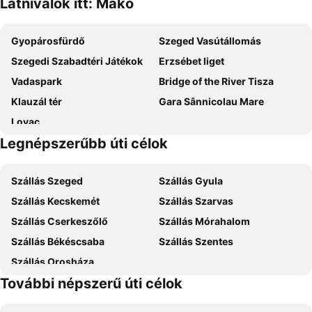
Látnivalók itt: Makó
Gyopárosfürdő
Szeged Vasútállomás
Szegedi Szabadtéri Játékok
Erzsébet liget
Vadaspark
Bridge of the River Tisza
Klauzál tér
Gara Sânnicolau Mare
Lovac
Legnépszerűbb úti célok
Szállás Szeged
Szállás Gyula
Szállás Kecskemét
Szállás Szarvas
Szállás Cserkeszőlő
Szállás Mórahalom
Szállás Békéscsaba
Szállás Szentes
Szállás Orosháza
További népszerű úti célok