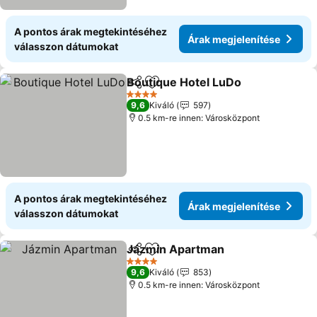
A pontos árak megtekintéséhez
Árak megjelenítése
válasszon dátumokat
Boutique Hotel LuDo
Megosztás
Hozzáadás a kedvencekhez
Árak 
4 Kategória
9,6
Kiváló
597
0.5 km-re innen: Városközpont
A pontos árak megtekintéséhez
Árak megjelenítése
válasszon dátumokat
Jázmin Apartman
Megosztás
Hozzáadás a kedvencekhez
Árak meg
4 Kategória
9,6
Kiváló
853
0.5 km-re innen: Városközpont