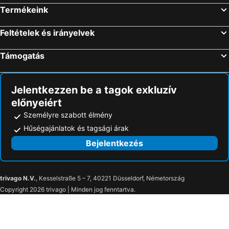
Termékeink
Hajdúszoboszló, Észak-Alföld Szállás
Eger, Észak-Magyarország Szállás
Zalakaros, Dél-Dunántúl Szállás
Feltételek és irányelvek
Támogatás
Jelentkezzen be a tagok exkluzív
előnyeiért
Személyre szabott élmény
Hűségajánlatok és tagsági árak
Bejelentkezés
trivago N.V.
, Kesselstraße 5 – 7, 40221 Düsseldorf, Németország
Copyright 2026 trivago | Minden jog fenntartva.