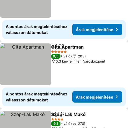
A pontos árak megtekintéséhez
Árak megjelenítése
válasszon dátumokat
Gita Apartman
Megosztás
Hozzáadás a kedvencekhez
Árak megjel
5 Kategória
9,5
Kiváló
203
0.3 km-re innen: Városközpont
A pontos árak megtekintéséhez
Árak megjelenítése
válasszon dátumokat
Szép-Lak Makó
Megosztás
Hozzáadás a kedvencekhez
Árak megje
4 Kategória
9,1
Kiváló
278