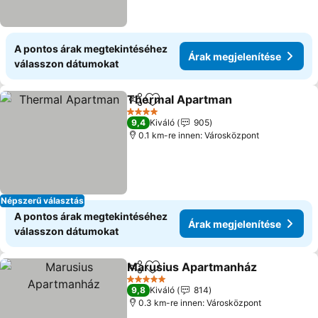
A pontos árak megtekintéséhez
Árak megjelenítése
válasszon dátumokat
Thermal Apartman
Megosztás
Hozzáadás a kedvencekhez
Árak me
4 Kategória
9,4
Kiváló
905
0.1 km-re innen: Városközpont
Népszerű választás
A pontos árak megtekintéséhez
Árak megjelenítése
válasszon dátumokat
Marusius Apartmanház
Megosztás
Hozzáadás a kedvencekhez
Ár
5 Kategória
9,8
Kiváló
814
0.3 km-re innen: Városközpont