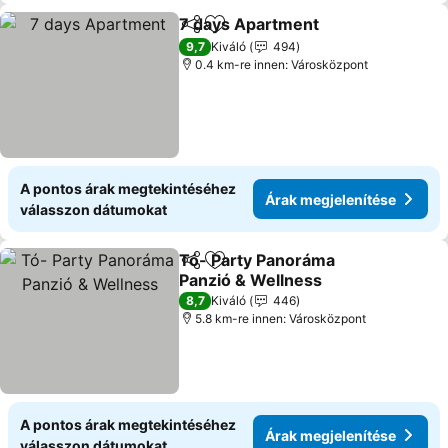
7 days Apartment
Megosztás
Hozzáadás a kedvencekhez
Árak meg
9,7
Kiváló
494
0.4 km-re innen: Városközpont
A pontos árak megtekintéséhez
Árak megjelenítése
válasszon dátumokat
Tó- Party Panoráma
Megosztás
Hozzáadás a kedvencekhez
Panzió & Wellness
Árak megjelenítése
8,7
Kiváló
446
5.8 km-re innen: Városközpont
A pontos árak megtekintéséhez
Árak megjelenítése
válasszon dátumokat