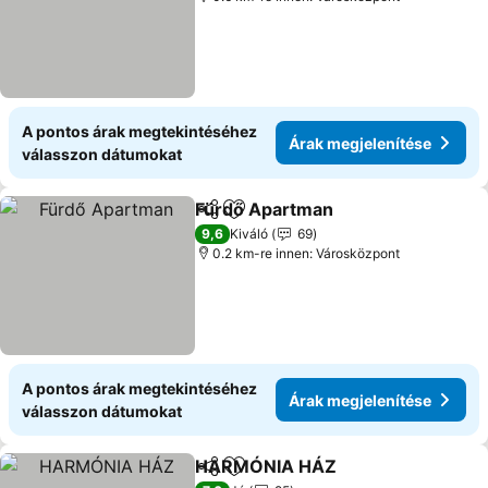
A pontos árak megtekintéséhez
Árak megjelenítése
válasszon dátumokat
Fürdő Apartman
Megosztás
Hozzáadás a kedvencekhez
Árak megj
9,6
Kiváló
69
0.2 km-re innen: Városközpont
A pontos árak megtekintéséhez
Árak megjelenítése
válasszon dátumokat
HARMÓNIA HÁZ
Megosztás
Hozzáadás a kedvencekhez
Árak megj