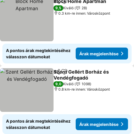
Block Home Apartman
Megosztás
Hozzáadás a kedvencekhez
Ára
9,5
Kiváló
28
0.3 km-re innen: Városközpont
A pontos árak megtekintéséhez
Árak megjelenítése
válasszon dátumokat
Szent Gellért Borház és
Megosztás
Hozzáadás a kedvencekhez
Vendégfogadó
Árak megjelenítése
9,0
Kiváló
1098
0.8 km-re innen: Városközpont
A pontos árak megtekintéséhez
Árak megjelenítése
válasszon dátumokat