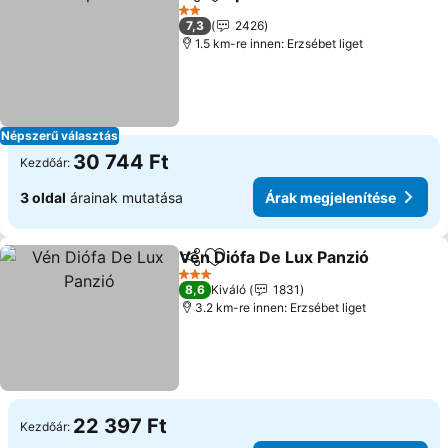
Megosztás
Hozzáadás a kedvencekhez
Árak meg
2 Kategória
7,3
2426
1.5 km-re innen: Erzsébet liget
Népszerű választás
30 744 Ft
Kezdőár:
3 oldal
árainak mutatása
Árak megjelenítése
Vén Diófa De Lux Panzió
Megosztás
Hozzáadás a kedvencekhez
Á
3 Kategória
8,6
Kiváló
1831
3.2 km-re innen: Erzsébet liget
22 397 Ft
Kezdőár: