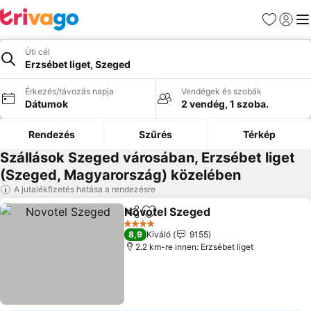
Kedvencek
Bejelen
Me
Úti cél
Erzsébet liget, Szeged
Érkezés/távozás napja
Vendégek és szobák
Dátumok
2 vendég, 1 szoba.
Rendezés
Szűrés
Térkép
Szállások Szeged városában, Erzsébet liget
(Szeged, Magyarország) közelében
A jutalékfizetés hatása a rendezésre
Novotel Szeged
Megosztás
Hozzáadás a kedvencekhez
Árak megje
4 Kategória
8,9
Kiváló
9155
2.2 km-re innen: Erzsébet liget