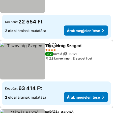
22 554 Ft
Kezdőár:
2 oldal
árainak mutatása
Árak megjelenítése
Tiszavirág Szeged
Megosztás
Hozzáadás a kedvencekhez
Árak me
4 Kategória
9,2
Kiváló
1012
2.8 km-re innen: Erzsébet liget
63 414 Ft
Kezdőár:
2 oldal
árainak mutatása
Árak megjelenítése
Mátyás Panzió