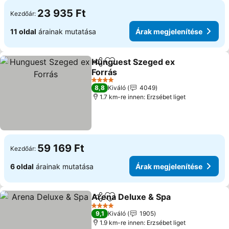
23 935 Ft
Kezdőár:
11 oldal
árainak mutatása
Árak megjelenítése
Hunguest Szeged ex
Megosztás
Hozzáadás a kedvencekhez
Forrás
Árak megjelenítése
4 Kategória
8,8
Kiváló
4049
1.7 km-re innen: Erzsébet liget
59 169 Ft
Kezdőár:
6 oldal
árainak mutatása
Árak megjelenítése
Arena Deluxe & Spa
Megosztás
Hozzáadás a kedvencekhez
Árak m
4 Kategória
9,1
Kiváló
1905
1.9 km-re innen: Erzsébet liget