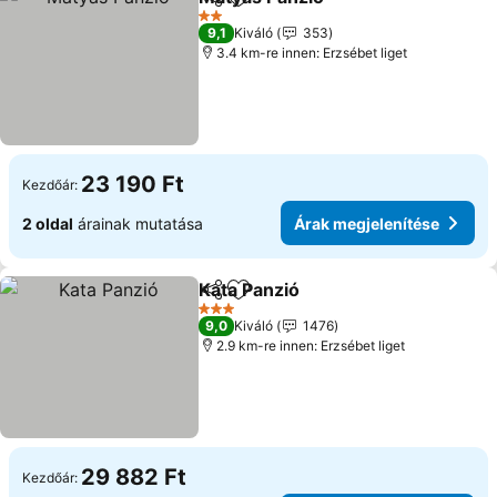
Megosztás
Hozzáadás a kedvencekhez
Árak megjel
2 Kategória
9,1
Kiváló
353
3.4 km-re innen: Erzsébet liget
23 190 Ft
Kezdőár:
2 oldal
árainak mutatása
Árak megjelenítése
Kata Panzió
Megosztás
Hozzáadás a kedvencekhez
Árak megjelení
3 Kategória
9,0
Kiváló
1476
2.9 km-re innen: Erzsébet liget
29 882 Ft
Kezdőár: