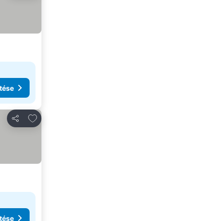
tése
Hozzáadás a kedvencekhez
Megosztás
tése