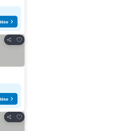
tése
Hozzáadás a kedvencekhez
Megosztás
tése
Hozzáadás a kedvencekhez
Megosztás