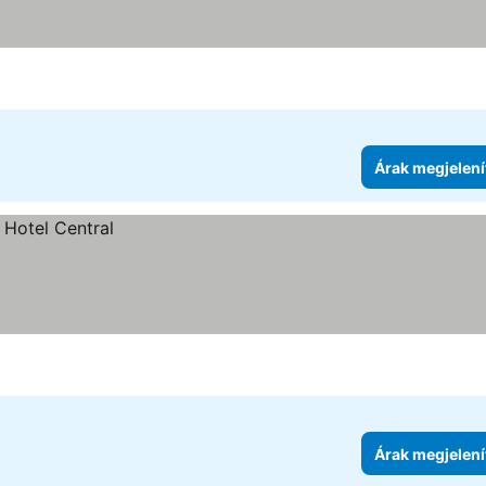
ória
Árak megjelení
Árak megjelení