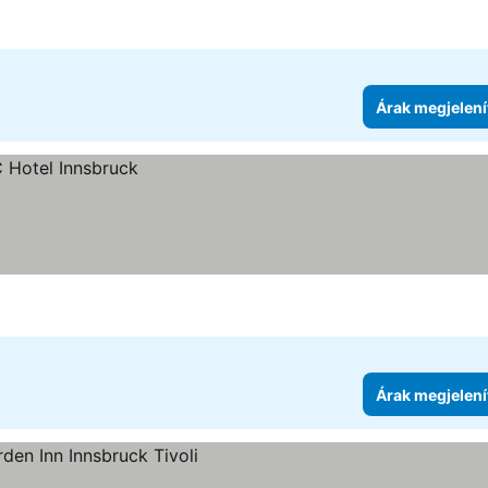
Árak megjelení
Árak megjelení