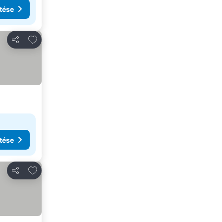
tése
Hozzáadás a kedvencekhez
Megosztás
tése
Hozzáadás a kedvencekhez
Megosztás