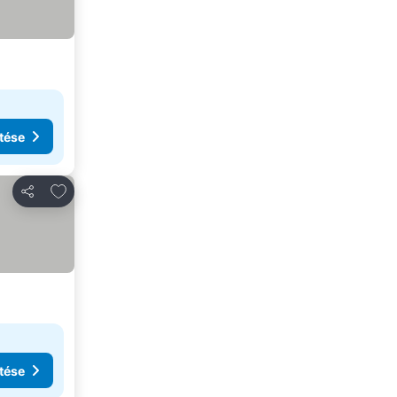
tése
Hozzáadás a kedvencekhez
Megosztás
tése