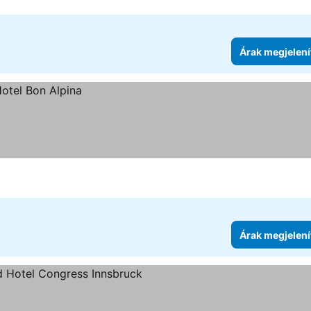
Árak megjelení
Árak megjelení