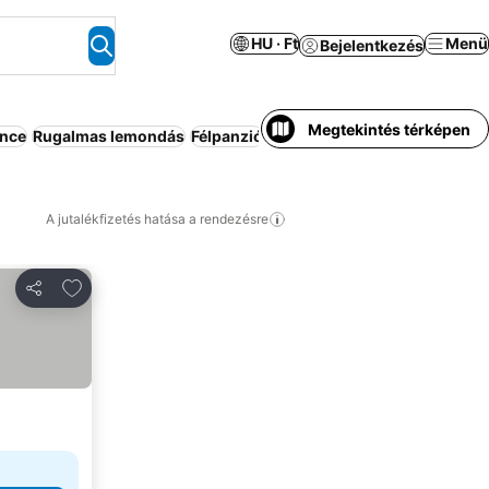
HU · Ft
Menü
Bejelentkezés
Megtekintés térképen
nce
Rugalmas lemondás
Félpanzió
Légkondicionáló
Apartmanho
A jutalékfizetés hatása a rendezésre
Hozzáadás a kedvencekhez
Megosztás