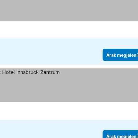
Árak megjelení
Árak megjelení