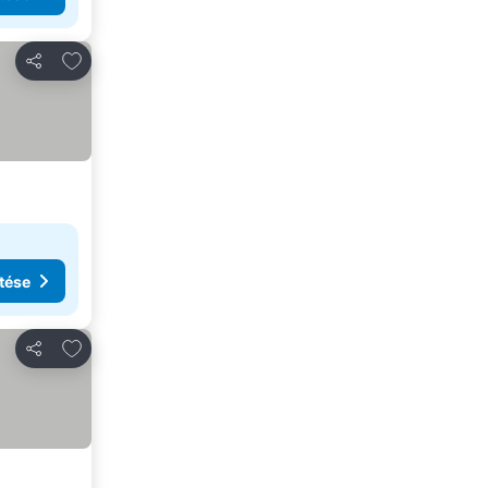
Hozzáadás a kedvencekhez
Megosztás
tése
Hozzáadás a kedvencekhez
Megosztás