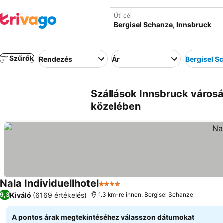
Úti cél
Szűrők
Rendezés
Ár
Bergisel S
Szállások Innsbruck városá
közelében
Nala Individuellhotel
4 Kategória
Kiváló
(6169 értékelés)
9,3
1.3 km-re innen: Bergisel Schanze
A pontos árak megtekintéséhez válasszon dátumokat