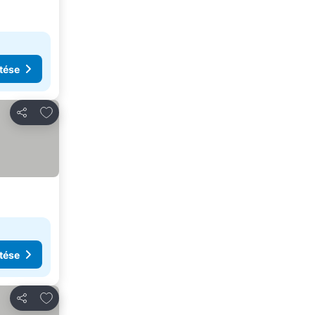
tése
Hozzáadás a kedvencekhez
Megosztás
tése
Hozzáadás a kedvencekhez
Megosztás