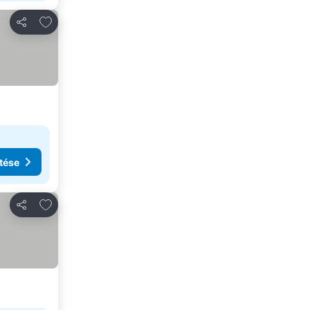
Hozzáadás a kedvencekhez
Megosztás
tése
Hozzáadás a kedvencekhez
Megosztás