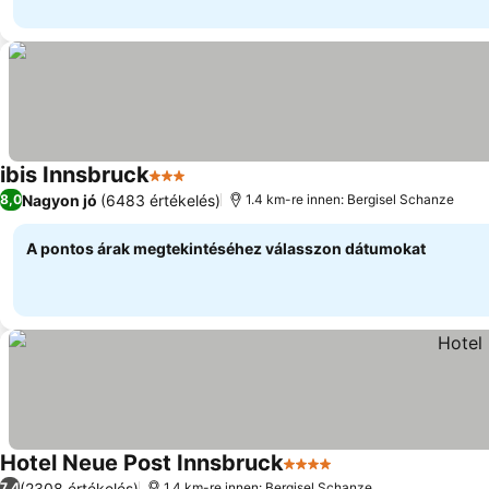
ibis Innsbruck
3 Kategória
Nagyon jó
(6483 értékelés)
8,0
1.4 km-re innen: Bergisel Schanze
A pontos árak megtekintéséhez válasszon dátumokat
Hotel Neue Post Innsbruck
4 Kategória
(2308 értékelés)
7,4
1.4 km-re innen: Bergisel Schanze