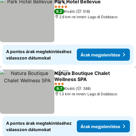
Park Hotel Bellevue
Megosztás
Hozzáadás a kedvencekhez
Árak m
4 Kategória
9,2
Kiváló
518
2.6 km-re innen: Lago di Dobbiaco
A pontos árak megtekintéséhez
Árak megjelenítése
válasszon dátumokat
Natura Boutique Chalet
Megosztás
Hozzáadás a kedvencekhez
Wellness SPA
Árak megjelenítése
3 Kategória
9,7
Kiváló
388
1.3 km-re innen: Lago di Dobbiaco
A pontos árak megtekintéséhez
Árak megjelenítése
válasszon dátumokat