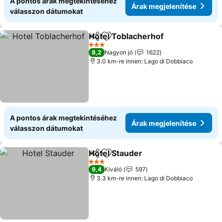
A pontos árak megtekintéséhez
Árak megjelenítése
válasszon dátumokat
Hotel Toblacherhof
Megosztás
Hozzáadás a kedvencekhez
Árak m
3 Kategória
8,2
Nagyon jó
1622
3.0 km-re innen: Lago di Dobbiaco
A pontos árak megtekintéséhez
Árak megjelenítése
válasszon dátumokat
Hotel Stauder
Megosztás
Hozzáadás a kedvencekhez
Árak megjele
3 Kategória
9,4
Kiváló
597
3.3 km-re innen: Lago di Dobbiaco