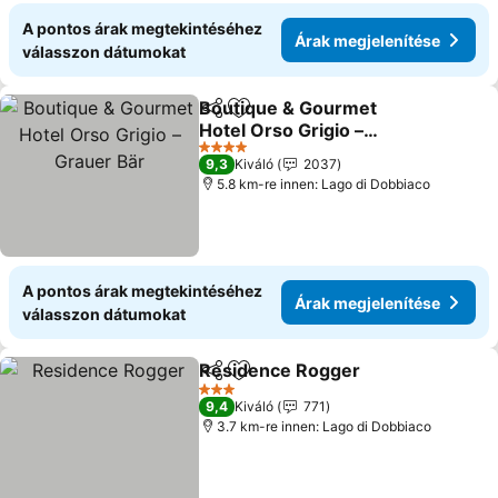
A pontos árak megtekintéséhez
Árak megjelenítése
válasszon dátumokat
Boutique & Gourmet
Megosztás
Hozzáadás a kedvencekhez
Hotel Orso Grigio –
Grauer Bär
Árak megjelenítése
4 Kategória
9,3
Kiváló
2037
5.8 km-re innen: Lago di Dobbiaco
A pontos árak megtekintéséhez
Árak megjelenítése
válasszon dátumokat
Residence Rogger
Megosztás
Hozzáadás a kedvencekhez
Árak me
3 Kategória
9,4
Kiváló
771
3.7 km-re innen: Lago di Dobbiaco