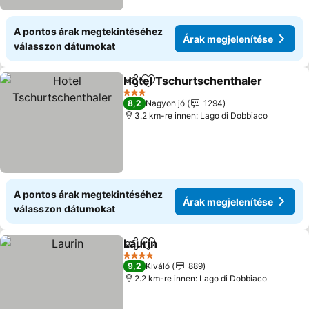
A pontos árak megtekintéséhez
Árak megjelenítése
válasszon dátumokat
Hotel Tschurtschenthaler
Megosztás
Hozzáadás a kedvencekhez
3 Kategória
8,2
Nagyon jó
1294
3.2 km-re innen: Lago di Dobbiaco
A pontos árak megtekintéséhez
Árak megjelenítése
válasszon dátumokat
Laurin
Megosztás
Hozzáadás a kedvencekhez
Árak megjelenítése
4 Kategória
9,2
Kiváló
889
2.2 km-re innen: Lago di Dobbiaco