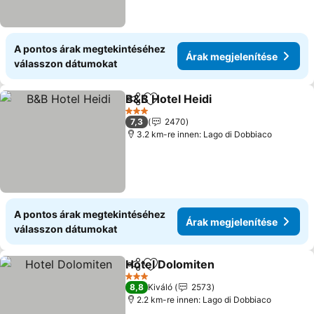
A pontos árak megtekintéséhez
Árak megjelenítése
válasszon dátumokat
B&B Hotel Heidi
Megosztás
Hozzáadás a kedvencekhez
Árak megje
3 Kategória
7,3
2470
3.2 km-re innen: Lago di Dobbiaco
A pontos árak megtekintéséhez
Árak megjelenítése
válasszon dátumokat
Hotel Dolomiten
Megosztás
Hozzáadás a kedvencekhez
Árak megj
3 Kategória
8,8
Kiváló
2573
2.2 km-re innen: Lago di Dobbiaco