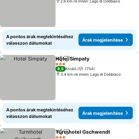
2.6 km-re innen: Lago di Dobbiaco
A pontos árak megtekintéséhez
Árak megjelenítése
válasszon dátumokat
Hotel Simpaty
Megosztás
Hozzáadás a kedvencekhez
Árak megjele
3 Kategória
8,5
Kiváló
1754
3.4 km-re innen: Lago di Dobbiaco
A pontos árak megtekintéséhez
Árak megjelenítése
válasszon dátumokat
Turmhotel Gschwendt
Megosztás
Hozzáadás a kedvencekhez
Ára