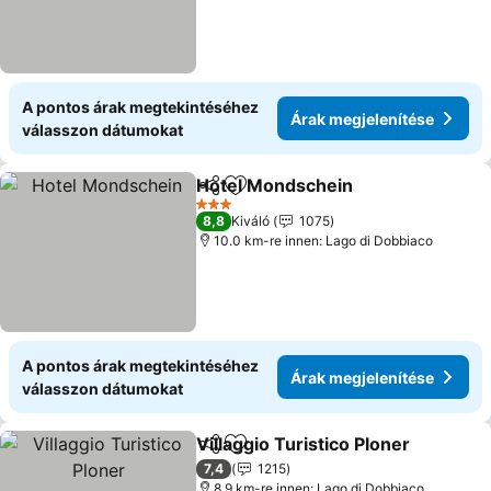
A pontos árak megtekintéséhez
Árak megjelenítése
válasszon dátumokat
Hotel Mondschein
Megosztás
Hozzáadás a kedvencekhez
Árak me
3 Kategória
8,8
Kiváló
1075
10.0 km-re innen: Lago di Dobbiaco
A pontos árak megtekintéséhez
Árak megjelenítése
válasszon dátumokat
Villaggio Turistico Ploner
Megosztás
Hozzáadás a kedvencekhez
Á
7,4
1215
8.9 km-re innen: Lago di Dobbiaco