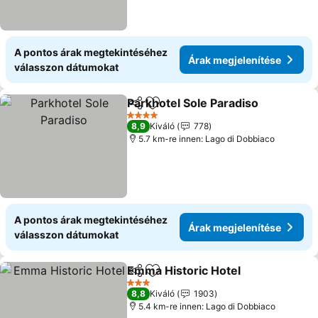
A pontos árak megtekintéséhez
Árak megjelenítése
válasszon dátumokat
Parkhotel Sole Paradiso
Megosztás
Hozzáadás a kedvencekhez
Ár
4 Kategória
8,9
Kiváló
778
5.7 km-re innen: Lago di Dobbiaco
A pontos árak megtekintéséhez
Árak megjelenítése
válasszon dátumokat
Emma Historic Hotel
Megosztás
Hozzáadás a kedvencekhez
Árak 
3 Kategória
8,8
Kiváló
1903
5.4 km-re innen: Lago di Dobbiaco