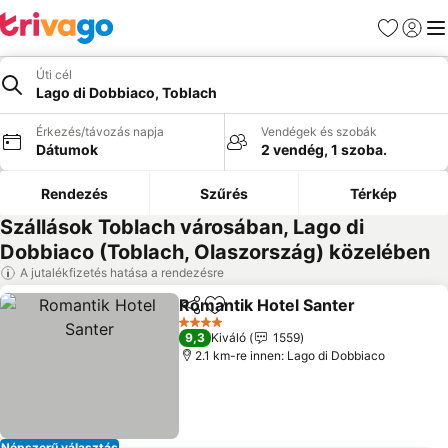
Kedvencek
Bejelen
Me
Úti cél
Lago di Dobbiaco, Toblach
Érkezés/távozás napja
Vendégek és szobák
Dátumok
2 vendég, 1 szoba.
Rendezés
Szűrés
Térkép
Szállások Toblach városában, Lago di
Dobbiaco (Toblach, Olaszország) közelében
A jutalékfizetés hatása a rendezésre
Romantik Hotel Santer
Megosztás
Hozzáadás a kedvencekhez
Ára
4 Kategória
9,3
Kiváló
1559
2.1 km-re innen: Lago di Dobbiaco
Népszerű választás