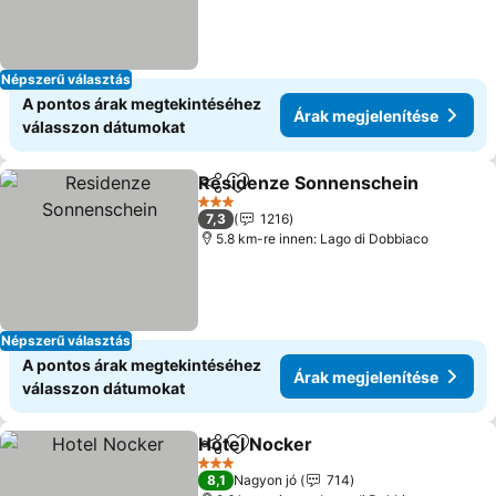
Népszerű választás
A pontos árak megtekintéséhez
Árak megjelenítése
válasszon dátumokat
Residenze Sonnenschein
Megosztás
Hozzáadás a kedvencekhez
3 Kategória
7,3
1216
5.8 km-re innen: Lago di Dobbiaco
Népszerű választás
A pontos árak megtekintéséhez
Árak megjelenítése
válasszon dátumokat
Hotel Nocker
Megosztás
Hozzáadás a kedvencekhez
Árak megjele
3 Kategória
8,1
Nagyon jó
714