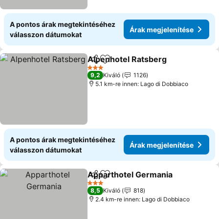
A pontos árak megtekintéséhez
Árak megjelenítése
válasszon dátumokat
Alpenhotel Ratsberg
Megosztás
Hozzáadás a kedvencekhez
Árak 
3 Kategória
9,2
Kiváló
1126
5.1 km-re innen: Lago di Dobbiaco
A pontos árak megtekintéséhez
Árak megjelenítése
válasszon dátumokat
Apparthotel Germania
Megosztás
Hozzáadás a kedvencekhez
Ára
3 Kategória
8,5
Kiváló
818
2.4 km-re innen: Lago di Dobbiaco