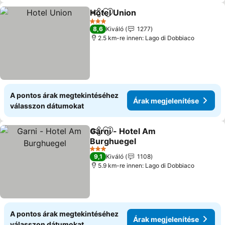
Hotel Union
Megosztás
Hozzáadás a kedvencekhez
Árak megjelení
3 Kategória
8,6
Kiváló
1277
2.5 km-re innen: Lago di Dobbiaco
A pontos árak megtekintéséhez
Árak megjelenítése
válasszon dátumokat
Garni - Hotel Am
Megosztás
Hozzáadás a kedvencekhez
Burghuegel
Árak megjelenítése
3 Kategória
9,1
Kiváló
1108
5.9 km-re innen: Lago di Dobbiaco
A pontos árak megtekintéséhez
Árak megjelenítése
válasszon dátumokat