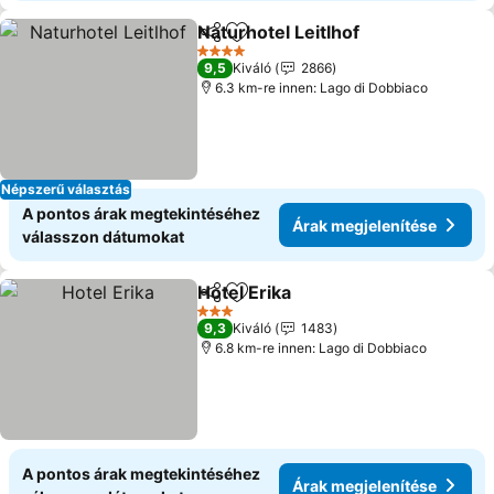
Naturhotel Leitlhof
Megosztás
Hozzáadás a kedvencekhez
Árak me
4 Kategória
9,5
Kiváló
2866
6.3 km-re innen: Lago di Dobbiaco
Népszerű választás
A pontos árak megtekintéséhez
Árak megjelenítése
válasszon dátumokat
Hotel Erika
Megosztás
Hozzáadás a kedvencekhez
Árak megjelenít
3 Kategória
9,3
Kiváló
1483
6.8 km-re innen: Lago di Dobbiaco
A pontos árak megtekintéséhez
Árak megjelenítése