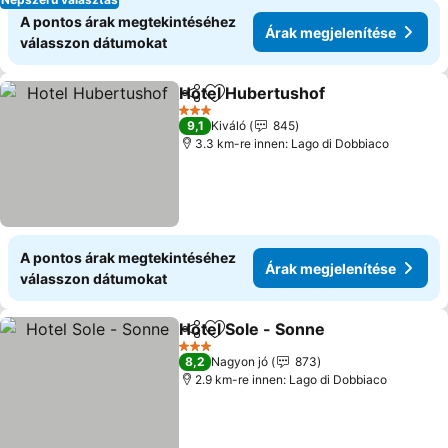
A pontos árak megtekintéséhez
Árak megjelenítése
válasszon dátumokat
Hotel Hubertushof
Megosztás
Hozzáadás a kedvencekhez
Árak me
3 Kategória
9,1
Kiváló
845
3.3 km-re innen: Lago di Dobbiaco
A pontos árak megtekintéséhez
Árak megjelenítése
válasszon dátumokat
Hotel Sole - Sonne
Megosztás
Hozzáadás a kedvencekhez
Árak me
3 Kategória
8,2
Nagyon jó
873
2.9 km-re innen: Lago di Dobbiaco