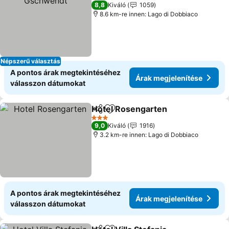
3 Kategória
8,8
Kiváló
1059
8.6 km-re innen: Lago di Dobbiaco
Népszerű választás
A pontos árak megtekintéséhez
Árak megjelenítése
válasszon dátumokat
Hotel Rosengarten
Megosztás
Hozzáadás a kedvencekhez
Árak me
3 Kategória
9,0
Kiváló
1916
3.2 km-re innen: Lago di Dobbiaco
A pontos árak megtekintéséhez
Árak megjelenítése
válasszon dátumokat