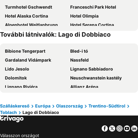
Turmhotel Gschwendt
Franceschi Park Hotel
Hotel Alaska Cortina
Hotel Olimpia
Alpenhotel Weitlanbrunn
Hotel Serena Cortina
További látnivalók: Lago di Dobbiaco
Nord Hotel
Hotel Trenker
Hotel Schwarzer Adler Sillian
Hotel Brunnerhof
Bibione Tengerpart
Bled-i tó
Des Alpes Cortina
Hotel Miralago
Gardaland Vidámpark
Nassfeld
Hotel Simpaty
Hotel Mooserhof
Lido Jesolo
Lignano Sabbiadoro
Hotel Aquila
Hotel Gesser
Dolomitok
Neuschwanstein kastély
Hotel Croda Rossa
Hotel Menardi
Lignano Riviéra
Allianz Aréna
Hotel Griglieria Pizzeria Gnomo Goloso
Smy Koflerhof Dolomiti
Triglav Nemzeti Park
Kreischberg
Hotel Lago di Braies
Hotel Royal
Sottomarina
Sölden Síközpont
Romantik Hotel Santer
Hotel Dolomiti Des Alpes
Szálláskereső
Európa
Olaszország
Trentino-Südtirol
Toblach
Lago di Dobbiaco
Portorose Strand
Hallstätter See
Hotel Oasi
Hotel Erika
Lake Bohinj
Bibione Pineda
Naturhotel Leitlhof
Hotel Majoni
Facebook
Twitter
Insta
Yo
Heiligenblut - Grossglockner
Grado Pineta
Alpinhotel Keil
Boutique Hotel Villa Blu Cortina
Válasszon országot