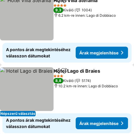
Hotel Villa Stefania
Megosztás
Hozzáadás a kedvencekhez
Árak me
4 Kategória
9,3
Kiváló
1004
6.2 km-re innen: Lago di Dobbiaco
A pontos árak megtekintéséhez
Árak megjelenítése
válasszon dátumokat
Hotel Lago di Braies
Megosztás
Hozzáadás a kedvencekhez
Árak m
3 Kategória
8,8
Kiváló
5174
10.2 km-re innen: Lago di Dobbiaco
Népszerű választás
A pontos árak megtekintéséhez
Árak megjelenítése
válasszon dátumokat