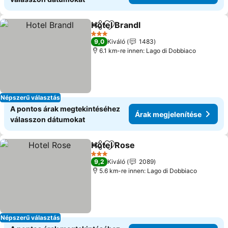
Hotel Brandl
Megosztás
Hozzáadás a kedvencekhez
Árak megjelen
3 Kategória
9,0
Kiváló
1483
6.1 km-re innen: Lago di Dobbiaco
Népszerű választás
A pontos árak megtekintéséhez
Árak megjelenítése
válasszon dátumokat
Hotel Rose
Megosztás
Hozzáadás a kedvencekhez
Árak megjelení
3 Kategória
9,2
Kiváló
2089
5.6 km-re innen: Lago di Dobbiaco
Népszerű választás