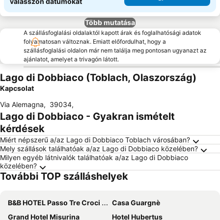
válasszon dátumokat
Több mutatása
A szállásfoglalási oldalaktól kapott árak és foglalhatósági adatok
folyamatosan változnak. Emiatt előfordulhat, hogy a
szállásfoglalási oldalon már nem találja meg pontosan ugyanazt az
ajánlatot, amelyet a trivagón látott.
Lago di Dobbiaco (Toblach, Olaszország)
Kapcsolat
Via Alemagna
,
39034
,
Lago di Dobbiaco - Gyakran ismételt
kérdések
Miért népszerű a/az Lago di Dobbiaco Toblach városában?
Mely szállások találhatóak a/az Lago di Dobbiaco közelében?
Milyen egyéb látnivalók találhatóak a/az Lago di Dobbiaco
közelében?
További TOP szálláshelyek
B&B HOTEL Passo Tre Croci Cortina
Casa Guargnè
Grand Hotel Misurina
Hotel Hubertus