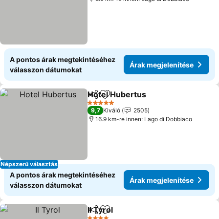
A pontos árak megtekintéséhez
Árak megjelenítése
válasszon dátumokat
Hotel Hubertus
Megosztás
Hozzáadás a kedvencekhez
Árak megje
5 Kategória
9,7
Kiváló
2505
16.9 km-re innen: Lago di Dobbiaco
Népszerű választás
A pontos árak megtekintéséhez
Árak megjelenítése
válasszon dátumokat
Il Tyrol
Megosztás
Hozzáadás a kedvencekhez
Árak megjelenítése