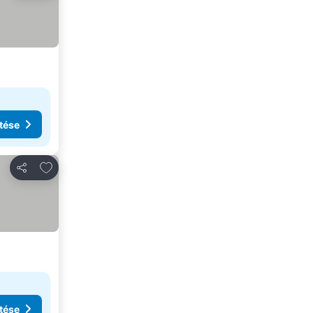
tése
Hozzáadás a kedvencekhez
Megosztás
tése