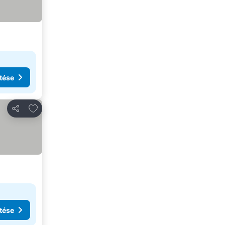
tése
Hozzáadás a kedvencekhez
Megosztás
tése