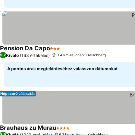
Pension Da Capo
3 Kategória
Árak megjelenítése
Kiváló
(163 értékelés)
9,2
0.4 km-re innen: Kreischberg
A pontos árak megtekintéséhez válasszon dátumokat
Népszerű választás
Brauhaus zu Murau
4 Kategória
Árak megjelenítése
Kiváló
(1929 értékelés)
8,9
6.2 km-re innen: Kreischberg