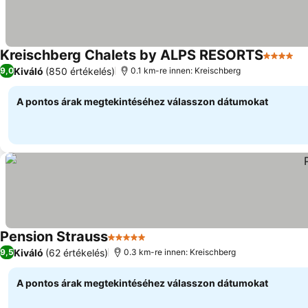
Kreischberg Chalets by ALPS RESORTS
4 Kategó
Ár
Kiváló
(850 értékelés)
9,0
0.1 km-re innen: Kreischberg
A pontos árak megtekintéséhez válasszon dátumokat
Pension Strauss
5 Kategória
Árak megjelenítése
Kiváló
(62 értékelés)
9,5
0.3 km-re innen: Kreischberg
A pontos árak megtekintéséhez válasszon dátumokat