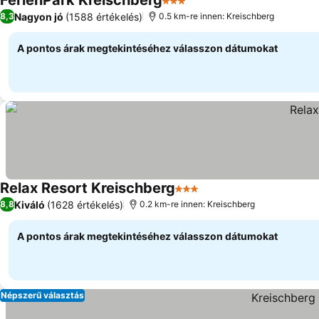
FerienPark Kreischberg
3 Kategória
Árak megjelenítése
Nagyon jó
(1588 értékelés)
8,3
0.5 km-re innen: Kreischberg
A pontos árak megtekintéséhez válasszon dátumokat
Relax Resort Kreischberg
3 Kategória
Árak megjelenítése
Kiváló
(1628 értékelés)
8,8
0.2 km-re innen: Kreischberg
A pontos árak megtekintéséhez válasszon dátumokat
Népszerű választás