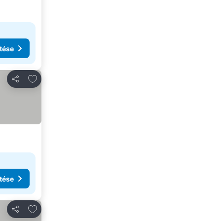
tése
Hozzáadás a kedvencekhez
Megosztás
tése
Hozzáadás a kedvencekhez
Megosztás