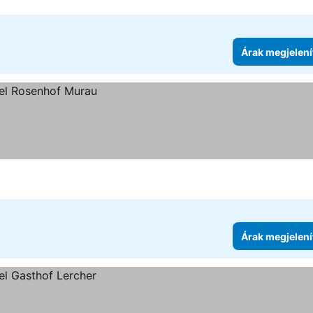
Árak megjelení
Árak megjelení