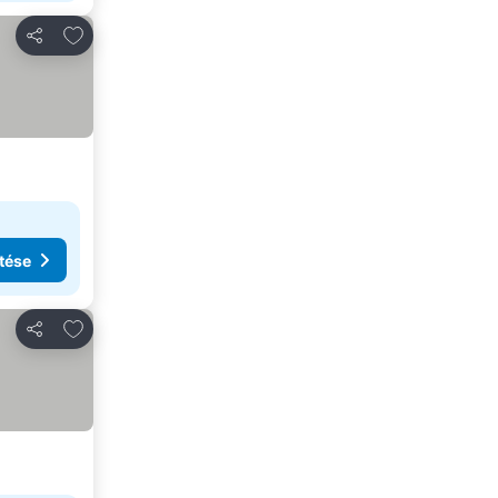
Hozzáadás a kedvencekhez
Megosztás
tése
Hozzáadás a kedvencekhez
Megosztás