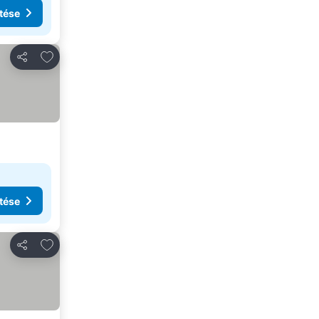
tése
Hozzáadás a kedvencekhez
Megosztás
tése
Hozzáadás a kedvencekhez
Megosztás