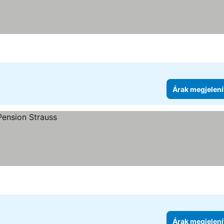
ria
ak megjelenítése
Árak megjelení
Árak megjelení