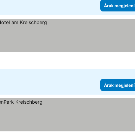
Árak megjelení
Árak megjelení