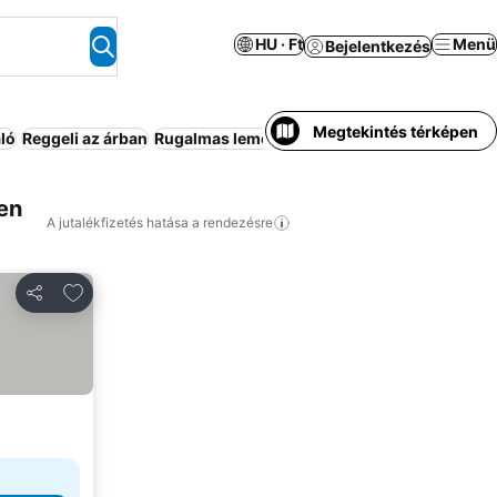
HU · Ft
Menü
Bejelentkezés
Megtekintés térképen
ló
Reggeli az árban
Rugalmas lemondás
en
A jutalékfizetés hatása a rendezésre
Hozzáadás a kedvencekhez
Megosztás