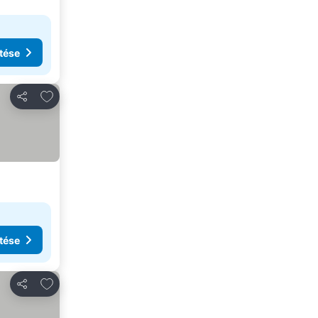
tése
Hozzáadás a kedvencekhez
Megosztás
tése
Hozzáadás a kedvencekhez
Megosztás