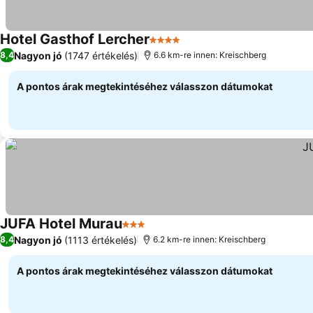
Hotel Gasthof Lercher
4 Kategória
Árak megjelenítése
Nagyon jó
(1747 értékelés)
8,4
6.6 km-re innen: Kreischberg
A pontos árak megtekintéséhez válasszon dátumokat
JUFA Hotel Murau
3 Kategória
Árak megjelenítése
Nagyon jó
(1113 értékelés)
8,4
6.2 km-re innen: Kreischberg
A pontos árak megtekintéséhez válasszon dátumokat