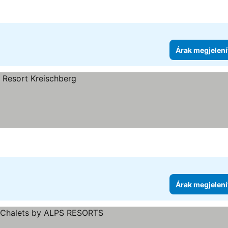
Árak megjelení
Árak megjelení