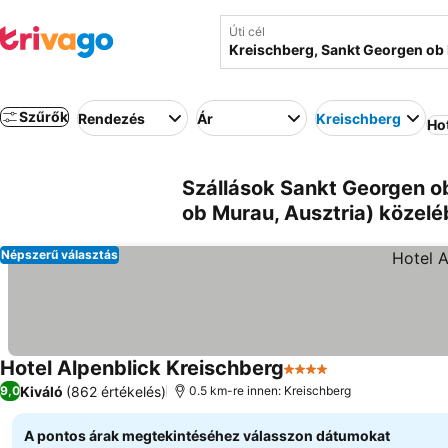
Úti cél
Szűrők
Rendezés
Ár
Kreischberg
Ho
Szállások Sankt Georgen o
ob Murau, Ausztria) közel
Népszerű választás
Hotel Alpenblick Kreischberg
4 Kategória
Árak megjelení
Kiváló
(862 értékelés)
9,0
0.5 km-re innen: Kreischberg
A pontos árak megtekintéséhez válasszon dátumokat