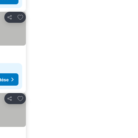
Hozzáadás a kedvencekhez
Megosztás
tése
Hozzáadás a kedvencekhez
Megosztás