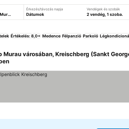
Érkezés/távozás napja
Vendégek és szobák
Dátumok
2 vendég, 1 szoba.
telek
Értékelés: 8,0+
Medence
Félpanzió
Parkoló
Légkondicioná
b Murau városában, Kreischberg (Sankt Georg
ében
tése