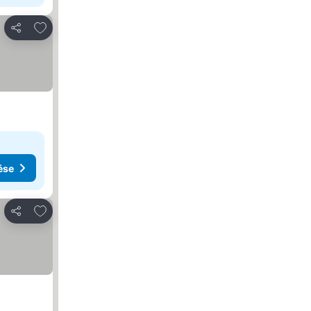
Hozzáadás a kedvencekhez
Megosztás
ése
Hozzáadás a kedvencekhez
Megosztás