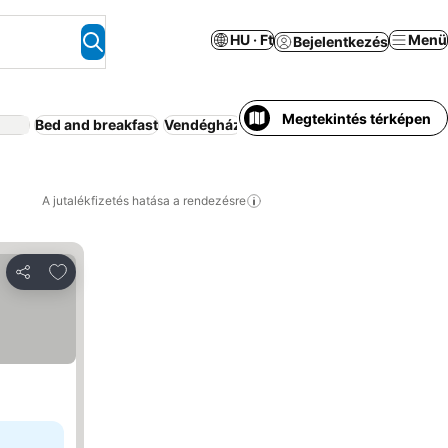
HU · Ft
Menü
Bejelentkezés
Megtekintés térképen
Bed and breakfast
Vendégház
Kemping
Háziállat megenged
A jutalékfizetés hatása a rendezésre
Hozzáadás a kedvencekhez
Megosztás