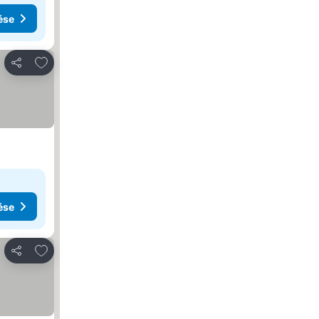
ése
Hozzáadás a kedvencekhez
Megosztás
ése
Hozzáadás a kedvencekhez
Megosztás