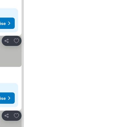
ése
Hozzáadás a kedvencekhez
Megosztás
ése
Hozzáadás a kedvencekhez
Megosztás