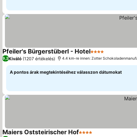
Pfeiler's Bürgerstüberl - Hotel
4 Kategória
Kiváló
(1207 értékelés)
9,2
4.4 km-re innen: Zotter Schokoladenmanuf
A pontos árak megtekintéséhez válasszon dátumokat
Maiers Oststeirischer Hof
4 Kategória