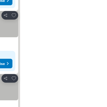
ése
Hozzáadás a kedvencekhez
Megosztás
ése
Hozzáadás a kedvencekhez
Megosztás