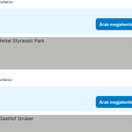
nufaktur
Árak megjelenít
ufaktur
Árak megjelenít