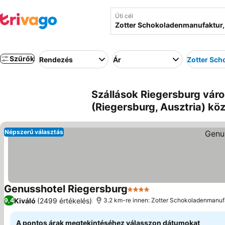
Úti cél
Szűrők
Rendezés
Ár
Zotter Sc
Szállások Riegersburg vár
(Riegersburg, Ausztria) kö
Népszerű választás
Genusshotel Riegersburg
4 Kategória
Kiváló
(2499 értékelés)
9,4
3.2 km-re innen: Zotter Schokoladenmanuf
A pontos árak megtekintéséhez válasszon dátumokat