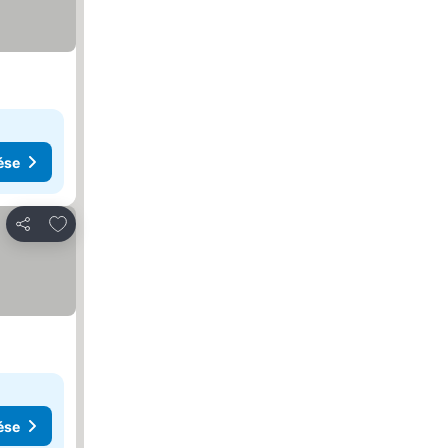
ése
Hozzáadás a kedvencekhez
Megosztás
ése