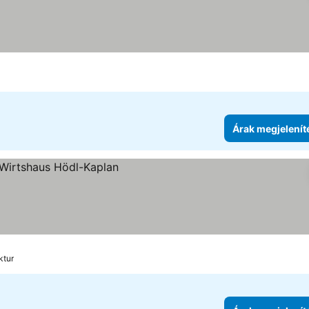
Árak megjelenít
ktur