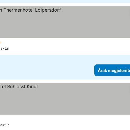
egória
faktur
Árak megjelenít
faktur