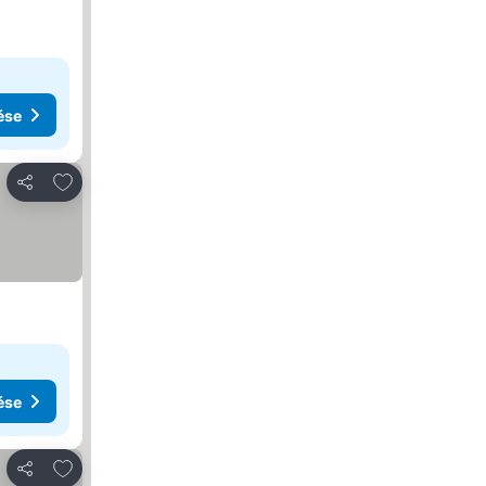
ése
Hozzáadás a kedvencekhez
Megosztás
ése
Hozzáadás a kedvencekhez
Megosztás