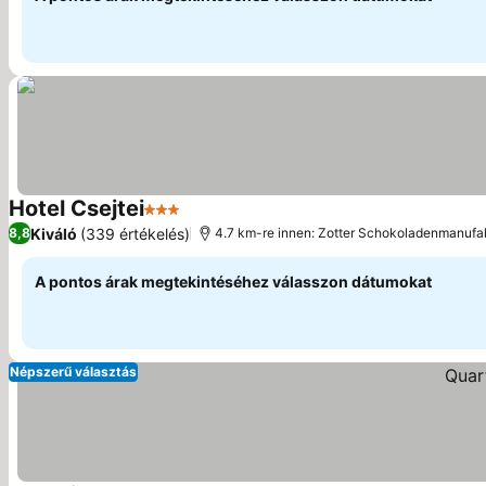
Hotel Csejtei
3 Kategória
Kiváló
(339 értékelés)
8,8
4.7 km-re innen: Zotter Schokoladenmanufa
A pontos árak megtekintéséhez válasszon dátumokat
Népszerű választás