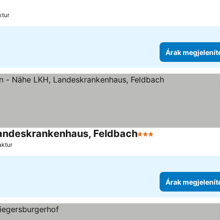
ktur
Árak megjelenít
 Landeskrankenhaus, Feldbach
3 Kategória
aktur
Árak megjelenít