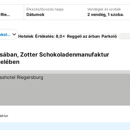
Érkezés/távozás napja
Vendégek és szobák
Dátumok
2 vendég, 1 szoba.
hokoladenmanufaktur
Hotelek
Értékelés: 8,0+
Reggeli az árban
Parkoló
osában, Zotter Schokoladenmanufaktur
zelében
aktur