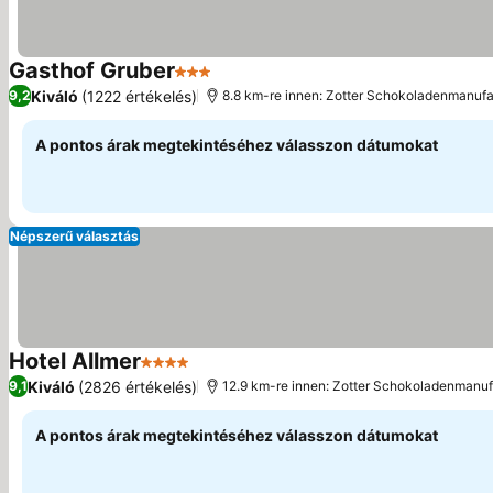
Gasthof Gruber
3 Kategória
Kiváló
(1222 értékelés)
9,2
8.8 km-re innen: Zotter Schokoladenmanufa
A pontos árak megtekintéséhez válasszon dátumokat
Népszerű választás
Hotel Allmer
4 Kategória
Kiváló
(2826 értékelés)
9,1
12.9 km-re innen: Zotter Schokoladenmanuf
A pontos árak megtekintéséhez válasszon dátumokat