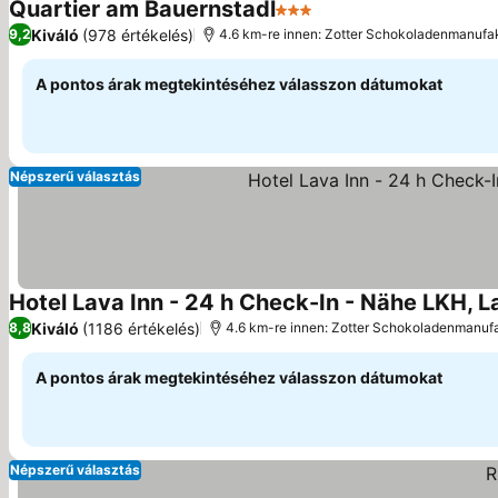
Quartier am Bauernstadl
3 Kategória
Kiváló
(978 értékelés)
9,2
4.6 km-re innen: Zotter Schokoladenmanufa
A pontos árak megtekintéséhez válasszon dátumokat
Népszerű választás
Hotel Lava Inn - 24 h Check-In - Nähe LKH,
Kiváló
(1186 értékelés)
8,8
4.6 km-re innen: Zotter Schokoladenmanuf
A pontos árak megtekintéséhez válasszon dátumokat
Népszerű választás