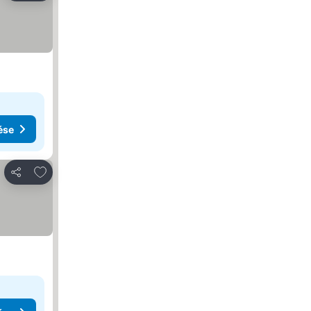
ése
Hozzáadás a kedvencekhez
Megosztás