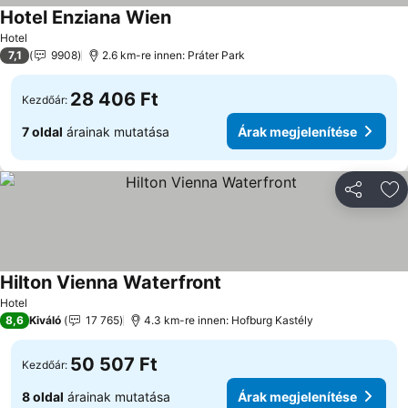
Hotel Enziana Wien
Hotel
7,1
9908
2.6 km-re innen: Práter Park
28 406 Ft
Kezdőár:
7 oldal
árainak mutatása
Árak megjelenítése
Megosztá
Ho
Hilton Vienna Waterfront
Hotel
8,6
Kiváló
17 765
4.3 km-re innen: Hofburg Kastély
50 507 Ft
Kezdőár:
8 oldal
árainak mutatása
Árak megjelenítése