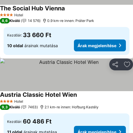
The Social Hub Vienna
Hotel
4 Kategória
8,6
Kiváló
14 576
0.9 km-re innen: Práter Park
33 660 Ft
Kezdőár:
10 oldal
árainak mutatása
Árak megjelenítése
Megosztá
Ho
Austria Classic Hotel Wien
Hotel
4 Kategória
9,3
Kiváló
7463
2.1 km-re innen: Hofburg Kastély
60 486 Ft
Kezdőár:
11 oldal
árainak mutatása
Árak megjelenítése