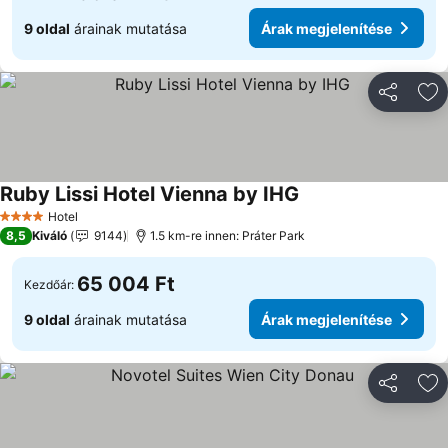
9 oldal
árainak mutatása
Árak megjelenítése
Megosztá
Ho
Ruby Lissi Hotel Vienna by IHG
Hotel
4 Kategória
8,5
Kiváló
9144
1.5 km-re innen: Práter Park
65 004 Ft
Kezdőár:
9 oldal
árainak mutatása
Árak megjelenítése
Megosztá
Ho