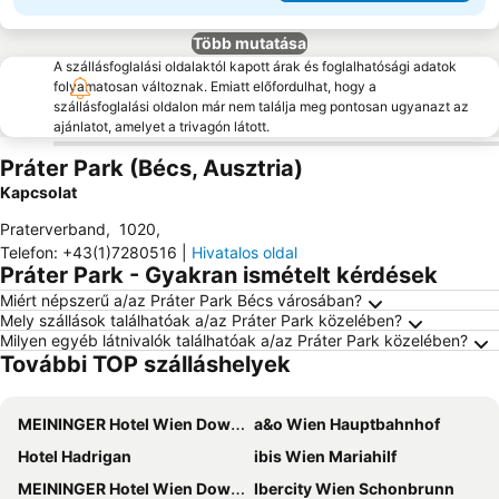
Több mutatása
A szállásfoglalási oldalaktól kapott árak és foglalhatósági adatok
folyamatosan változnak. Emiatt előfordulhat, hogy a
szállásfoglalási oldalon már nem találja meg pontosan ugyanazt az
ajánlatot, amelyet a trivagón látott.
Práter Park (Bécs, Ausztria)
Kapcsolat
Praterverband
,
1020
,
Telefon
:
+43(1)7280516
|
Hivatalos oldal
Práter Park - Gyakran ismételt kérdések
Miért népszerű a/az Práter Park Bécs városában?
Mely szállások találhatóak a/az Práter Park közelében?
Milyen egyéb látnivalók találhatóak a/az Práter Park közelében?
További TOP szálláshelyek
MEININGER Hotel Wien Downtown Franz
a&o Wien Hauptbahnhof
Hotel Hadrigan
ibis Wien Mariahilf
MEININGER Hotel Wien Downtown Sissi
Ibercity Wien Schonbrunn