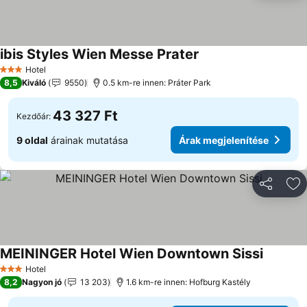
ibis Styles Wien Messe Prater
Hotel
3 Kategória
8,5
Kiváló
9550
0.5 km-re innen: Práter Park
43 327 Ft
Kezdőár:
9 oldal
árainak mutatása
Árak megjelenítése
Megosztá
Ho
MEININGER Hotel Wien Downtown Sissi
Hotel
3 Kategória
8,2
Nagyon jó
13 203
1.6 km-re innen: Hofburg Kastély