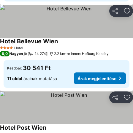
Megosztá
Ho
Hotel Bellevue Wien
Hotel
4 Kategória
8,0
Nagyon jó
14 274
2.2 km-re innen: Hofburg Kastély
30 541 Ft
Kezdőár:
11 oldal
árainak mutatása
Árak megjelenítése
Megosztá
Ho
Hotel Post Wien