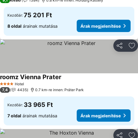
9,1
Kiváló
1384
0.8 km-re innen: Hofburg Kastély
75 201 Ft
Kezdőár:
8 oldal
árainak mutatása
Árak megjelenítése
Megosztá
Ho
roomz Vienna Prater
Hotel
4 Kategória
7,4
4435
0.7 km-re innen: Práter Park
33 965 Ft
Kezdőár:
7 oldal
árainak mutatása
Árak megjelenítése