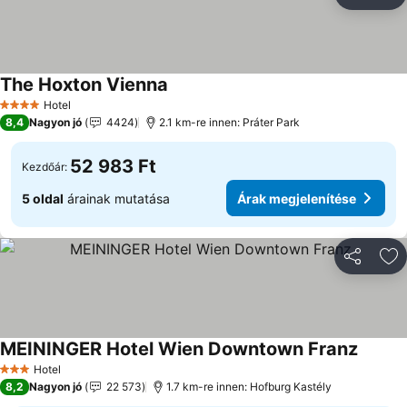
Megosztá
Ho
The Hoxton Vienna
Hotel
4 Kategória
8,4
Nagyon jó
4424
2.1 km-re innen: Práter Park
52 983 Ft
Kezdőár:
5 oldal
árainak mutatása
Árak megjelenítése
Megosztá
Ho
MEININGER Hotel Wien Downtown Franz
Hotel
3 Kategória
8,2
Nagyon jó
22 573
1.7 km-re innen: Hofburg Kastély