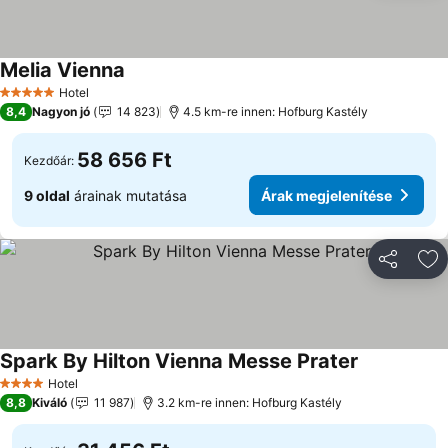
Melia Vienna
Hotel
5 Kategória
8,4
Nagyon jó
14 823
4.5 km-re innen: Hofburg Kastély
58 656 Ft
Kezdőár:
9 oldal
árainak mutatása
Árak megjelenítése
Megosztá
Ho
Spark By Hilton Vienna Messe Prater
Hotel
4 Kategória
8,8
Kiváló
11 987
3.2 km-re innen: Hofburg Kastély