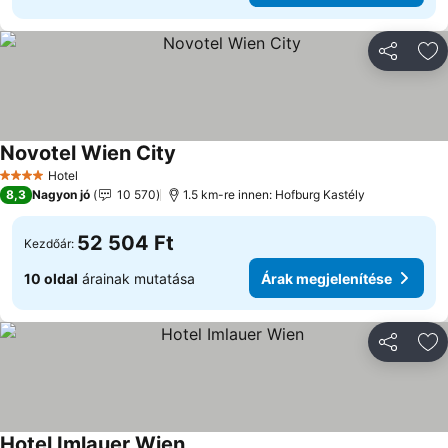
Megosztá
Ho
Novotel Wien City
Hotel
4 Kategória
8,3
Nagyon jó
10 570
1.5 km-re innen: Hofburg Kastély
52 504 Ft
Kezdőár:
10 oldal
árainak mutatása
Árak megjelenítése
Megosztá
Ho
Hotel Imlauer Wien