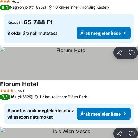
Hotel
3 Kategória
8,4
Nagyon jó
8952
1.0 km-re innen: Hofburg Kastély
65 788 Ft
Kezdőár:
9 oldal
árainak mutatása
Árak megjelenítése
Megosztá
Ho
Florum Hotel
Hotel
4 Kategória
7,5
Jó
6525
1.2 km-re innen: Práter Park
A pontos árak megtekintéséhez
Árak megjelenítése
válasszon dátumokat
Megosztá
Ho