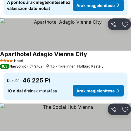
A pontos árak megtekintéséhez
Árak megjelenítése
válasszon dátumokat
Megosztá
Ho
Aparthotel Adagio Vienna City
Hotel
4 Kategória
8,3
Nagyon jó
9762
1.5 km-re innen: Hofburg Kastély
46 225 Ft
Kezdőár:
10 oldal
árainak mutatása
Árak megjelenítése
Megosztá
Ho