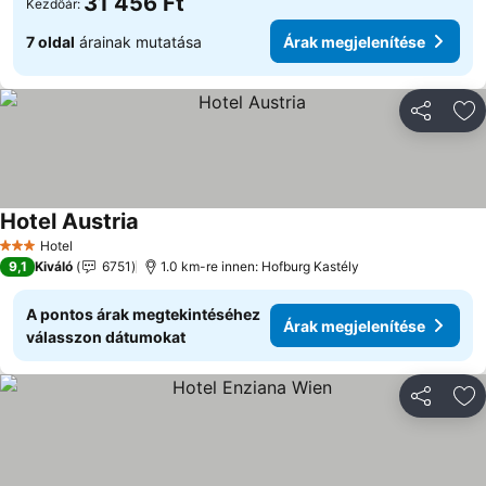
31 456 Ft
Kezdőár:
7 oldal
árainak mutatása
Árak megjelenítése
Megosztá
Ho
Hotel Austria
Hotel
3 Kategória
9,1
Kiváló
6751
1.0 km-re innen: Hofburg Kastély
A pontos árak megtekintéséhez
Árak megjelenítése
válasszon dátumokat
Megosztá
Ho