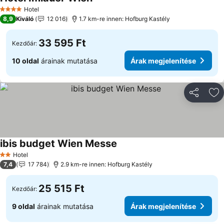
Hotel
4 Kategória
8,9
Kiváló
12 016
1.7 km-re innen: Hofburg Kastély
33 595 Ft
Kezdőár:
10 oldal
árainak mutatása
Árak megjelenítése
Megosztá
Ho
ibis budget Wien Messe
Hotel
2 Kategória
7,4
17 784
2.9 km-re innen: Hofburg Kastély
25 515 Ft
Kezdőár:
9 oldal
árainak mutatása
Árak megjelenítése