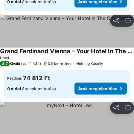
9 oldal
árainak mutatása
Árak megjelenítése
Megosztá
Ho
Grand Ferdinand Vienna – Your Hotel In The City Center
Hotel
8,7
Kiváló
11 434
0.9 km-re innen: Hofburg Kastély
74 812 Ft
Kezdőár:
9 oldal
árainak mutatása
Árak megjelenítése
Megosztá
Ho