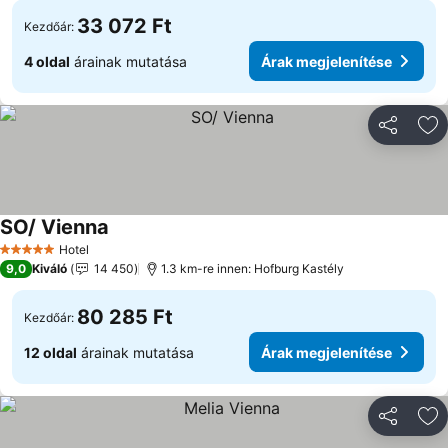
33 072 Ft
Kezdőár:
4 oldal
árainak mutatása
Árak megjelenítése
Megosztá
Ho
SO/ Vienna
Hotel
5 Kategória
9,0
Kiváló
14 450
1.3 km-re innen: Hofburg Kastély
80 285 Ft
Kezdőár:
12 oldal
árainak mutatása
Árak megjelenítése
Megosztá
Ho