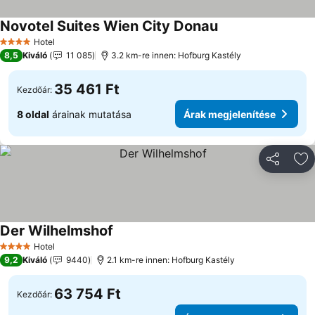
Novotel Suites Wien City Donau
Hotel
4 Kategória
8,5
Kiváló
11 085
3.2 km-re innen: Hofburg Kastély
35 461 Ft
Kezdőár:
8 oldal
árainak mutatása
Árak megjelenítése
Megosztá
Ho
Der Wilhelmshof
Hotel
4 Kategória
9,2
Kiváló
9440
2.1 km-re innen: Hofburg Kastély
63 754 Ft
Kezdőár: