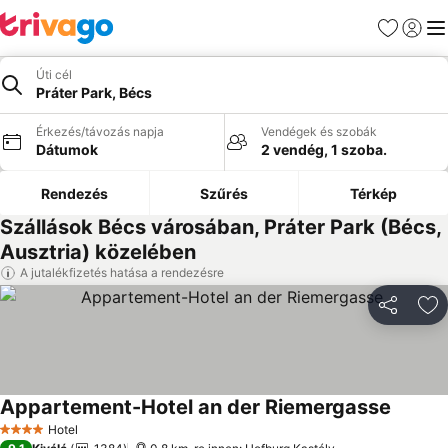
Kedvencek
Bejelen
Me
Úti cél
Práter Park, Bécs
Érkezés/távozás napja
Vendégek és szobák
Dátumok
2 vendég, 1 szoba.
Rendezés
Szűrés
Térkép
Szállások Bécs városában, Práter Park (Bécs,
Ausztria) közelében
A jutalékfizetés hatása a rendezésre
Megosztá
Ho
Appartement-Hotel an der Riemergasse
Hotel
4 Kategória