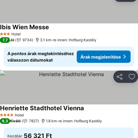
Ibis Wien Messe
Hotel
3 Kategória
7,7
Jó
9734
3.1 km-re innen: Hofburg Kastély
A pontos árak megtekintéséhez
Árak megjelenítése
válasszon dátumokat
Megosztá
Ho
Henriette Stadthotel Vienna
Hotel
4 Kategória
9,3
Kiváló
7827
1.8 km-re innen: Hofburg Kastély
56 321 Ft
Kezdőár: