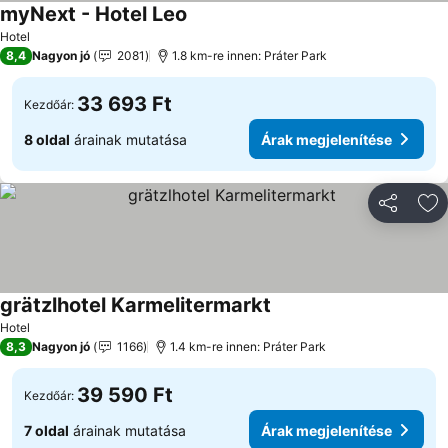
myNext - Hotel Leo
Hotel
8,4
Nagyon jó
2081
1.8 km-re innen: Práter Park
33 693 Ft
Kezdőár:
8 oldal
árainak mutatása
Árak megjelenítése
Megosztá
Ho
grätzlhotel Karmelitermarkt
Hotel
8,3
Nagyon jó
1166
1.4 km-re innen: Práter Park
39 590 Ft
Kezdőár:
7 oldal
árainak mutatása
Árak megjelenítése