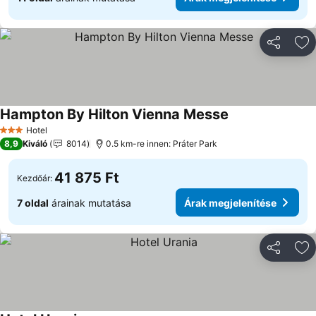
Megosztá
Ho
Hampton By Hilton Vienna Messe
Hotel
3 Kategória
8,9
Kiváló
8014
0.5 km-re innen: Práter Park
41 875 Ft
Kezdőár:
7 oldal
árainak mutatása
Árak megjelenítése
Megosztá
Ho