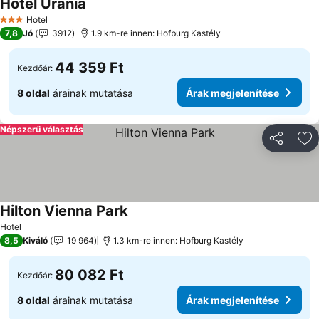
Hotel Urania
Hotel
3 Kategória
7,8
Jó
3912
1.9 km-re innen: Hofburg Kastély
44 359 Ft
Kezdőár:
8 oldal
árainak mutatása
Árak megjelenítése
Népszerű választás
Megosztá
Ho
Hilton Vienna Park
Hotel
8,5
Kiváló
19 964
1.3 km-re innen: Hofburg Kastély
80 082 Ft
Kezdőár:
8 oldal
árainak mutatása
Árak megjelenítése