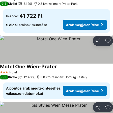
4 Kategória
9,3
Kiváló
8429
0.5 km-re innen: Práter Park
41 722 Ft
Kezdőár:
9 oldal
árainak mutatása
Árak megjelenítése
Megosztá
Ho
Motel One Wien-Prater
Hotel
3 Kategória
8,9
Kiváló
12 436
3.0 km-re innen: Hofburg Kastély
A pontos árak megtekintéséhez
Árak megjelenítése
válasszon dátumokat
Megosztá
Ho