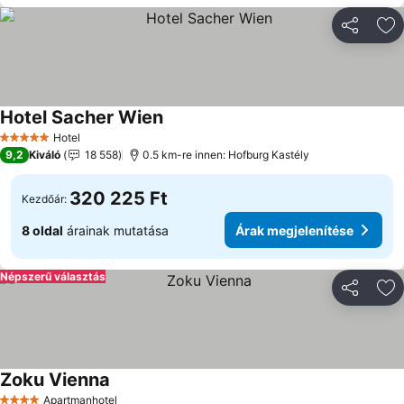
Megosztá
Ho
Hotel Sacher Wien
Hotel
5 Kategória
9,2
Kiváló
18 558
0.5 km-re innen: Hofburg Kastély
320 225 Ft
Kezdőár:
8 oldal
árainak mutatása
Árak megjelenítése
Népszerű választás
Megosztá
Ho
Zoku Vienna
Apartmanhotel