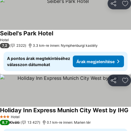
Megosztá
Ho
Seibel's Park Hotel
Árak megjelenítése
Hotel
7,2
2322
3.3 km-re innen: Nymphenburgi kastély
A pontos árak megtekintéséhez
Árak megjelenítése
válasszon dátumokat
Megosztá
Ho
Holiday Inn Express Munich City West by IHG
Á
Hotel
3 Kategória
8,7
Kiváló
13 427
0.1 km-re innen: Marien tér