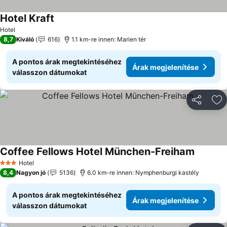
Hotel Kraft
Árak megjelenítése
Hotel
8,7
Kiváló
616
1.1 km-re innen: Marien tér
A pontos árak megtekintéséhez
Árak megjelenítése
válasszon dátumokat
Megosztá
Ho
Coffee Fellows Hotel München-Freiham
Árak meg
Hotel
3 Kategória
8,4
Nagyon jó
5136
6.0 km-re innen: Nymphenburgi kastély
A pontos árak megtekintéséhez
Árak megjelenítése
válasszon dátumokat