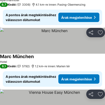
Apartmanhotel
8,7
Kiváló
3306
4.1 km-re innen: Pasing-Obermenzing
A pontos árak megtekintéséhez
Árak megjelenítése
válasszon dátumokat
Megosztá
Ho
Marc München
Árak megjelenítése
Hotel
9,1
Kiváló
5792
1.2 km-re innen: Marien tér
A pontos árak megtekintéséhez
Árak megjelenítése
válasszon dátumokat
Megosztá
Ho