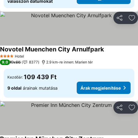
válasszon dátumokat
Megosztá
Ho
Novotel Muenchen City Arnulfpark
Árak megjelen
Hotel
4 Kategória
9,0
Kiváló
8377
2.9 km-re innen: Marien tér
109 439 Ft
Kezdőár:
9 oldal
árainak mutatása
Árak megjelenítése
Megosztá
Ho