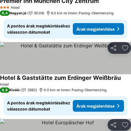
Premier Inn München City Zentrum
Árak megjelen
Hotel
3 Kategória
8,4
Nagyon jó
8039
8.0 km-re innen: Pasing-Obermenzing
A pontos árak megtekintéséhez
Árak megjelenítése
válasszon dátumokat
Megosztá
Ho
Hotel & Gaststätte zum Erdinger Weißbräu
Árak
Hotel
8,9
Kiváló
2882
4.0 km-re innen: Pasing-Obermenzing
A pontos árak megtekintéséhez
Árak megjelenítése
válasszon dátumokat
Megosztá
Ho