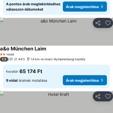
A pontos árak megtekintéséhez
Árak megjelenítése
válasszon dátumokat
Megosztá
Ho
a&o München Laim
Árak megjelenítése
Hotel
2 Kategória
7,2
21 441
1.6 km-re innen: Nymphenburgi kastély
65 174 Ft
Kezdőár:
9 oldal
árainak mutatása
Árak megjelenítése
Megosztá
Ho