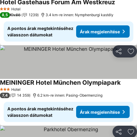
Hotel Gastehaus Forum Am Westkreuz
Árak megj
Hotel
3 Kategória
8,5
Kiváló
1239
3.4 km-re innen: Nymphenburgi kastély
A pontos árak megtekintéséhez
Árak megjelenítése
válasszon dátumokat
Megosztá
Ho
MEININGER Hotel München Olympiapark
Árak m
Hotel
3 Kategória
7,4
14 359
6.2 km-re innen: Pasing-Obermenzing
A pontos árak megtekintéséhez
Árak megjelenítése
válasszon dátumokat
Megosztá
Ho