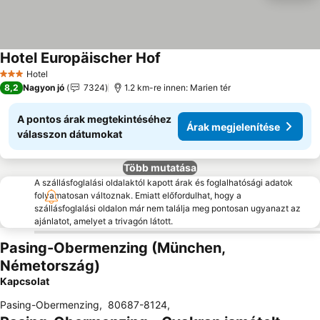
Hotel Europäischer Hof
Árak megjelenítése
Hotel
3 Kategória
8,2
Nagyon jó
7324
1.2 km-re innen: Marien tér
A pontos árak megtekintéséhez
Árak megjelenítése
válasszon dátumokat
Több mutatása
A szállásfoglalási oldalaktól kapott árak és foglalhatósági adatok
folyamatosan változnak. Emiatt előfordulhat, hogy a
szállásfoglalási oldalon már nem találja meg pontosan ugyanazt az
ajánlatot, amelyet a trivagón látott.
Pasing-Obermenzing (München,
Németország)
Kapcsolat
Pasing-Obermenzing
,
80687-8124
,