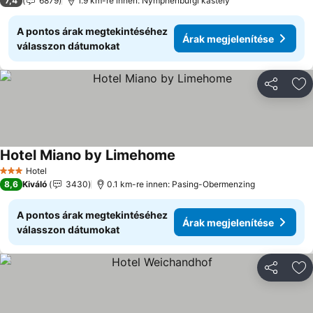
7,4
6879
1.9 km-re innen: Nymphenburgi kastély
A pontos árak megtekintéséhez
Árak megjelenítése
válasszon dátumokat
Megosztá
Ho
Hotel Miano by Limehome
Árak megjelenítése
Hotel
3 Kategória
8,6
Kiváló
3430
0.1 km-re innen: Pasing-Obermenzing
A pontos árak megtekintéséhez
Árak megjelenítése
válasszon dátumokat
Megosztá
Ho