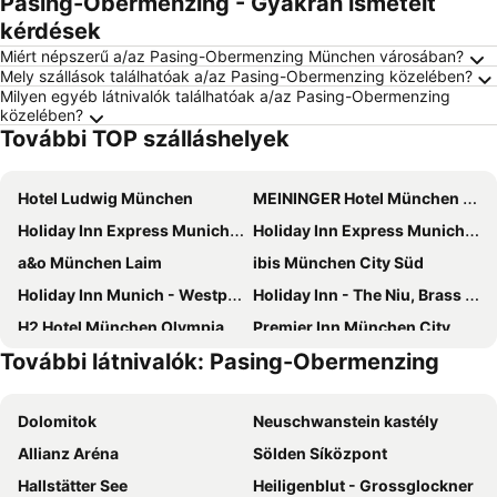
Pasing-Obermenzing - Gyakran ismételt
kérdések
Miért népszerű a/az Pasing-Obermenzing München városában?
Mely szállások találhatóak a/az Pasing-Obermenzing közelében?
Milyen egyéb látnivalók találhatóak a/az Pasing-Obermenzing
közelében?
További TOP szálláshelyek
Hotel Ludwig München
MEININGER Hotel München Olympiapark
Holiday Inn Express Munich - City East By Ihg
Holiday Inn Express Munich - Olympiapark, an IHG Hotel
a&o München Laim
ibis München City Süd
Holiday Inn Munich - Westpark By Ihg
Holiday Inn - The Niu, Brass Munich Olympiapark By Ihg
H2 Hotel München Olympiapark
Premier Inn München City Ost
További látnivalók: Pasing-Obermenzing
a&o München Hackerbrücke
Holiday Inn Munich - South By Ihg
Numa Munich Viktoria
Novotel Muenchen City Arnulfpark
Dolomitok
Neuschwanstein kastély
Munich Marriott Hotel
2-Rent Group Hostel Zimmer&Apartments GKP2
Allianz Aréna
Sölden Síközpont
Holiday Inn Express Munich North By Ihg
Leonardo Hotel & Residenz München
Hallstätter See
Heiligenblut - Grossglockner
Premier Inn München City Schwabing
NH München Messe