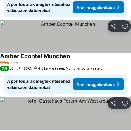
A pontos árak megtekintéséhez
Árak megjelenítése
válasszon dátumokat
Megosztá
Ho
Amber Econtel München
Árak megjelenítése
Hotel
3 Kategória
7,6
Jó
4836
4.6 km-re innen: Nymphenburgi kastély
A pontos árak megtekintéséhez
Árak megjelenítése
válasszon dátumokat
Megosztá
Ho