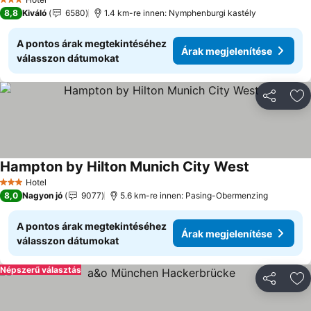
3 Kategória
8,8
Kiváló
6580
1.4 km-re innen: Nymphenburgi kastély
A pontos árak megtekintéséhez
Árak megjelenítése
válasszon dátumokat
Megosztá
Ho
Hampton by Hilton Munich City West
Árak megjel
Hotel
3 Kategória
8,0
Nagyon jó
9077
5.6 km-re innen: Pasing-Obermenzing
A pontos árak megtekintéséhez
Árak megjelenítése
válasszon dátumokat
Népszerű választás
Megosztá
Ho