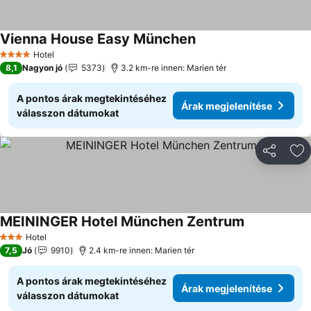
Vienna House Easy München
Árak megjelenítése
Hotel
4 Kategória
8,1
Nagyon jó
5373
3.2 km-re innen: Marien tér
A pontos árak megtekintéséhez
Árak megjelenítése
válasszon dátumokat
Megosztá
Ho
MEININGER Hotel München Zentrum
Árak megjele
Hotel
3 Kategória
7,5
Jó
9910
2.4 km-re innen: Marien tér
A pontos árak megtekintéséhez
Árak megjelenítése
válasszon dátumokat