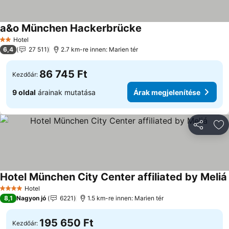
a&o München Hackerbrücke
Árak megjelenítése
Hotel
2 Kategória
6,4
27 511
2.7 km-re innen: Marien tér
86 745 Ft
Kezdőár:
9 oldal
árainak mutatása
Árak megjelenítése
Megosztá
Ho
Hotel München City Center affiliated by Meliá
Hotel
4 Kategória
8,1
Nagyon jó
6221
1.5 km-re innen: Marien tér
195 650 Ft
Kezdőár: