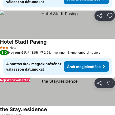
válasszon dátumokat
Megosztá
Ho
Hotel Stadt Pasing
Árak megjelenítése
Hotel
3 Kategória
8,0
Nagyon jó
1135
2.9 km-re innen: Nymphenburgi kastély
A pontos árak megtekintéséhez
Árak megjelenítése
válasszon dátumokat
Népszerű választás
Megosztá
Ho
the Stay.residence
Árak megjelenítése