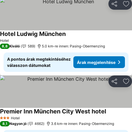
Megosztá
Ho
Hotel Ludwig München
Árak megjelenítése
Hotel
8,8
Kiváló
589
5.0 km-re innen: Pasing-Obermenzing
A pontos árak megtekintéséhez
Árak megjelenítése
válasszon dátumokat
Megosztá
Ho
Premier Inn München City West hotel
Árak megjel
Hotel
3 Kategória
8,1
Nagyon jó
4662
3.6 km-re innen: Pasing-Obermenzing