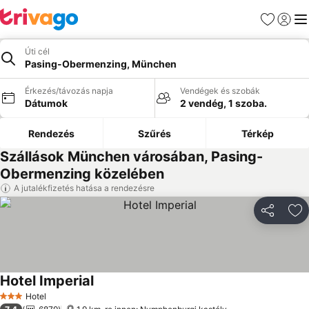
Kedvencek
Bejelen
Me
Úti cél
Pasing-Obermenzing, München
Érkezés/távozás napja
Vendégek és szobák
Dátumok
2 vendég, 1 szoba.
Rendezés
Szűrés
Térkép
Szállások München városában, Pasing-
Obermenzing közelében
A jutalékfizetés hatása a rendezésre
Megosztá
Ho
Hotel Imperial
Árak megjelenítése
Hotel
3 Kategória