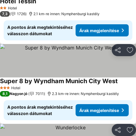
Hotel Tessin
Árak megjelenítése
Hotel
2 Kategória
7,3
1726
2.1 km-re innen: Nymphenburgi kastély
A pontos árak megtekintéséhez
Árak megjelenítése
válasszon dátumokat
Megosztá
Ho
Super 8 by Wyndham Munich City West
Árak me
Hotel
3 Kategória
8,1
Nagyon jó
7011
2.3 km-re innen: Nymphenburgi kastély
A pontos árak megtekintéséhez
Árak megjelenítése
válasszon dátumokat
Megosztá
Ho