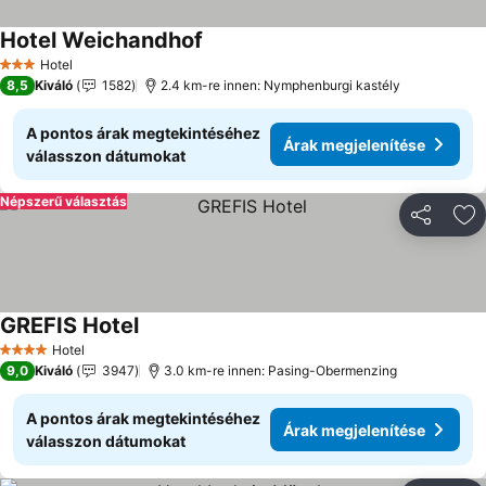
Hotel Weichandhof
Árak megjelenítése
Hotel
3 Kategória
8,5
Kiváló
1582
2.4 km-re innen: Nymphenburgi kastély
A pontos árak megtekintéséhez
Árak megjelenítése
válasszon dátumokat
Népszerű választás
Megosztá
Ho
GREFIS Hotel
Árak megjelenítése
Hotel
4 Kategória
9,0
Kiváló
3947
3.0 km-re innen: Pasing-Obermenzing
A pontos árak megtekintéséhez
Árak megjelenítése
válasszon dátumokat