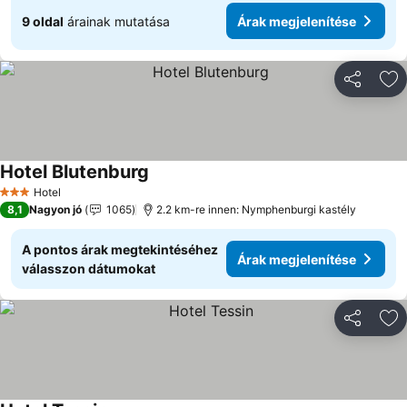
9 oldal
árainak mutatása
Árak megjelenítése
Megosztá
Ho
Hotel Blutenburg
Árak megjelenítése
Hotel
3 Kategória
8,1
Nagyon jó
1065
2.2 km-re innen: Nymphenburgi kastély
A pontos árak megtekintéséhez
Árak megjelenítése
válasszon dátumokat
Megosztá
Ho