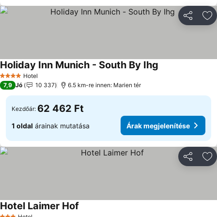
Megosztá
Ho
Holiday Inn Munich - South By Ihg
Árak megjelenít
Hotel
4 Kategória
7,9
Jó
10 337
6.5 km-re innen: Marien tér
62 462 Ft
Kezdőár:
1 oldal
árainak mutatása
Árak megjelenítése
Megosztá
Ho
Hotel Laimer Hof
Árak megjelenítése
Hotel