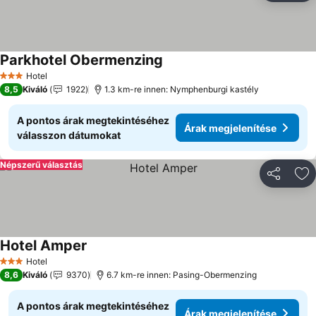
Parkhotel Obermenzing
Árak megjelenítése
Hotel
3 Kategória
8,5
Kiváló
1922
1.3 km-re innen: Nymphenburgi kastély
A pontos árak megtekintéséhez
Árak megjelenítése
válasszon dátumokat
Népszerű választás
Megosztá
Ho
Hotel Amper
Árak megjelenítése
Hotel
3 Kategória
8,6
Kiváló
9370
6.7 km-re innen: Pasing-Obermenzing
A pontos árak megtekintéséhez
Árak megjelenítése