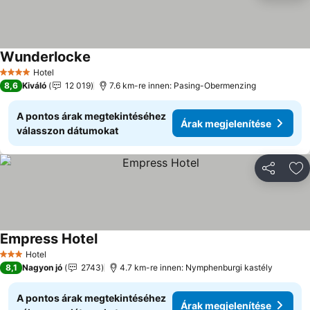
Wunderlocke
Árak megjelenítése
Hotel
4 Kategória
8,6
Kiváló
12 019
7.6 km-re innen: Pasing-Obermenzing
A pontos árak megtekintéséhez
Árak megjelenítése
válasszon dátumokat
Megosztá
Ho
Empress Hotel
Árak megjelenítése
Hotel
3 Kategória
8,1
Nagyon jó
2743
4.7 km-re innen: Nymphenburgi kastély
A pontos árak megtekintéséhez
Árak megjelenítése