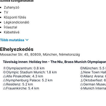
Szoba szolgáltatásai
Zuhanyzó
TV
Központi fűtés
Légkondicionáló
Íróasztal
Kábeltévé
Több mutatása
Elhelyezkedés
Moosacher Str. 45, 80809, München, Németország
Távolság innen: Holiday Inn - The Niu, Brass Munich Olympiapar
Olympiazentrum
:
0.8
km
München
:
5.5
Olympic Stadium Munich
:
1.8
km
New Town Hal
Alte Pinakothek
:
4.3
km
Allianz Arena
:
Nymphenburg Palace
:
5.2
km
Oktoberfest
:
6
Residenz
:
5.2
km
German Muse
Frauenkirche
:
5.4
km
Munich Interna