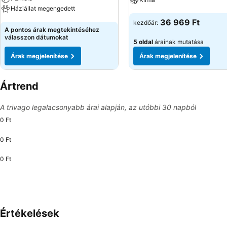
Háziállat megengedett
Árak megjelenítése
36 969 Ft
kezdőár:
Árak megjelenítése
A pontos árak megtekintéséhez
válasszon dátumokat
5 oldal
árainak mutatása
Árak megjelenítése
Árak megjelenítése
Ártrend
A trivago legalacsonyabb árai alapján, az utóbbi 30 napból
0 Ft
0 Ft
0 Ft
Értékelések