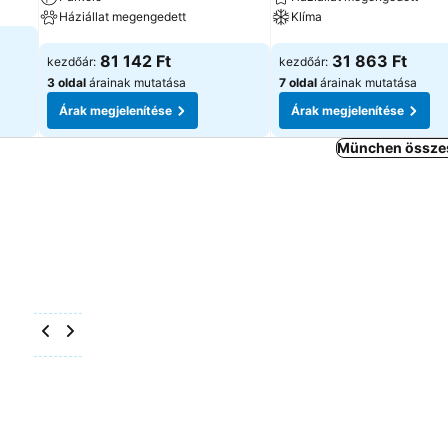
Háziállat megengedett
Klíma
Árak megjelenítése
Árak megjelenítése
81 142 Ft
31 863 Ft
kezdőár:
kezdőár:
3 oldal
árainak mutatása
7 oldal
árainak mutatása
Árak megjelenítése
Árak megjelenítése
München összes