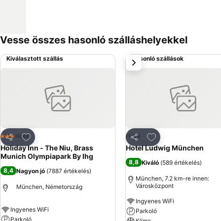
Vesse összes hasonló szálláshelyekkel
Kiválasztott szállás
Hasonló szállások
következő
Hozzáadás a kedvencekhez
Hozzáadás a kedve
Hotel
Hotel
3 Kategória
Megosztás
Megosztás
Holiday Inn - The Niu, Brass
Hotel Ludwig München
Munich Olympiapark By Ihg
8,8
Kiváló
(
589 értékelés
)
8,4
Nagyon jó
(
7887 értékelés
)
München, 7.2 km-re innen:
Városközpont
München, Németország
Ingyenes WiFi
Ingyenes WiFi
Parkoló
Parkoló
Klíma