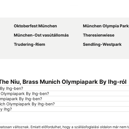
Nagy méretű térkép
Oktoberfest München
München Olympia Park
München-Ost vasútállomás
Theresienwiese
Trudering-Riem
Sendling-Westpark
 The Niu, Brass Munich Olympiapark By Ihg-ról
 By Ihg-ben?
ch Olympiapark By Ihg-ben?
lympiapark By Ihg-ben?
unich Olympiapark By Ihg-ben?
By Ihg?
matosan változnak. Emiatt előfordulhat, hogy a szállásfoglalási oldalon már nem t