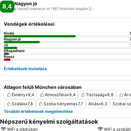
Nagyon jó
8,4
a vezető oldalakon írt 7887 értékelés
alapján
Vendégek értékelései
Kiváló
Nagyon jó
Jó
Elfogadható
Rossz
Értékelések mutatása
Átlagon felüli München városában
Élmény
•
9,4
Atmoszféra
•
9,4
Tisztaság
•
8,8
Ár-
Szállás
•
7,8
Szoba kényelme
•
7,7
Alvás
•
6,3
Szobai sz
További értékelések megjelenítése
Népszerű kényelmi szolgáltatások
WiFi a lobbyban
WiFi a szobá