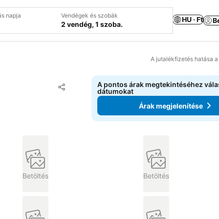
ás napja
Vendégek és szobák
HU · Ft
B
2 vendég, 1 szoba.
A jutalékfizetés hatása 
A pontos árak megtekintéséhez vál
Hozzáadás a kedvencekhez
dátumokat
Megosztás
Árak megjelenítése
Betöltés
Betöltés