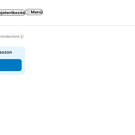
Menü
ejelentkezés
a rendezésre
asszon