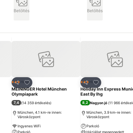
Betöltés
Betöltés
ncekhez
Hozzáadás a kedvencekhez
Hozzáadás a ked
Hotel
Hotel
3 Kategória
3 Kategória
Megosztás
Megosztás
MEININGER Hotel München
Holiday Inn Express Munic
Olympiapark
East By Ihg
7,4
8,2
(
14 359 értékelés
)
Nagyon jó
(
11 966 értékel
München, 4.1 km-re innen:
München, 3.9 km-re innen:
Városközpont
Városközpont
Ingyenes WiFi
Parkoló
Parkoló
Háziállat megengedett