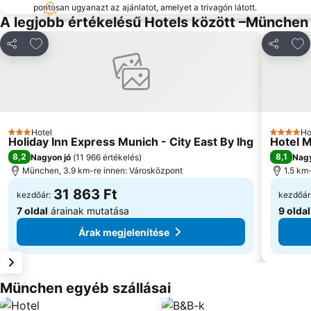
pontosan ugyanazt az ajánlatot, amelyet a trivagón látott.
A legjobb értékelésű Hotels között –München
Hozzáadás a kedvencekhez
Hoz
Megosztás
Megoszt
Hotel
Ho
3 Kategória
4 Kategó
Holiday Inn Express Munich - City East By Ihg
Hotel M
8,2
8,1
Nagyon jó
(
11 966 értékelés
)
Nagy
München, 3.9 km-re innen: Városközpont
1.5 km-
31 863 Ft
kezdőár:
kezdőár
7 oldal
árainak mutatása
9 oldal
Árak megjelenítése
München egyéb szállásai