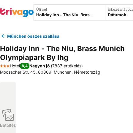
Úti cél
Érkezés/távoz
Dátumok
München összes szállása
Holiday Inn - The Niu, Brass Munich
Olympiapark By Ihg
Hotel
Nagyon jó
(
7887 értékelés
)
8,4
3 Kategória
Moosacher Str. 45, 80809, München, Németország
Betöltés