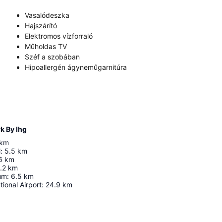
Vasalódeszka
Hajszárító
Elektromos vízforraló
Műholdas TV
Széf a szobában
Hipoallergén ágyneműgarnitúra
k By Ihg
km
l
:
5.5
km
6
km
.2
km
um
:
6.5
km
tional Airport
:
24.9
km