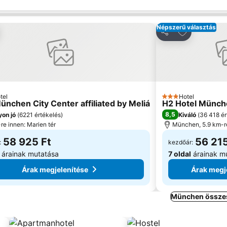
Népszerű választás
záadás a kedvencekhez
Hozzáadás a
ás
Megosztás
tel
Hotel
ria
3 Kategória
ünchen City Center affiliated by Meliá
H2 Hotel Münch
8,5
on jó
(
6221 értékelés
)
Kiváló
(
36 418 ér
re innen: Marien tér
München, 5.9 km-r
58 925 Ft
56 215
:
kezdőár:
árainak mutatása
7 oldal
árainak m
Árak megjelenítése
Árak megj
München összes