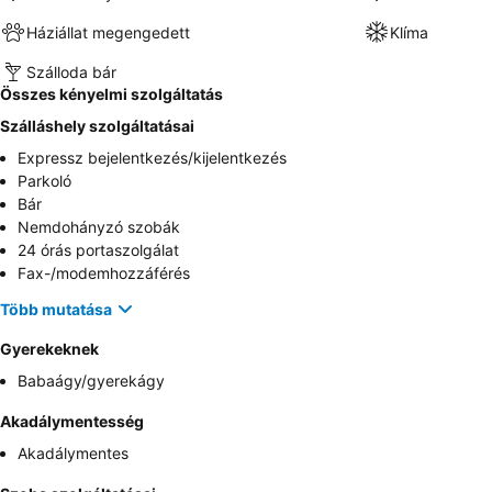
Háziállat megengedett
Klíma
Szálloda bár
Összes kényelmi szolgáltatás
Szálláshely szolgáltatásai
Expressz bejelentkezés/kijelentkezés
Parkoló
Bár
Nemdohányzó szobák
24 órás portaszolgálat
Fax-/modemhozzáférés
Több mutatása
Gyerekeknek
Babaágy/gyerekágy
Akadálymentesség
Akadálymentes