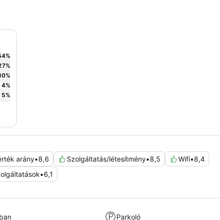
54
%
27
%
10
%
4
%
5
%
érték arány
•
8,6
Szolgáltatás/létesítmény
•
8,5
Wifi
•
8,4
olgáltatások
•
6,1
kban
Parkoló