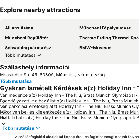
Explore nearby attractions
Allianz Aréna
Müncheni Főpályaudvar
Müncheni Repülőtér
Therme Erding Thermal Spa
Schwabing városrész
BMW-Museum
Több mutatása
Szálláshely információi
Moosacher Str. 45, 80809, München, Németország
Több mutatása
Gyakran Ismételt Kérdések a(z) Holiday Inn -
Van medence a(z) Holiday Inn - The Niu, Brass Munich Olympiapark
Engedélyezett-e a háziállat a(z) Holiday Inn - The Niu, Brass Muni
Van parkolási lehetőség a(z) Holiday Inn - The Niu, Brass Munich O
Mikor van be- és kijelentkezés a(z) Holiday Inn - The Niu, Brass M
Hol található a(z) Holiday Inn - The Niu, Brass Munich Olympiapark 
Több mutatása
A szállásfoglalási oldalaktól kapott árak és foglalhatósági adatok folya