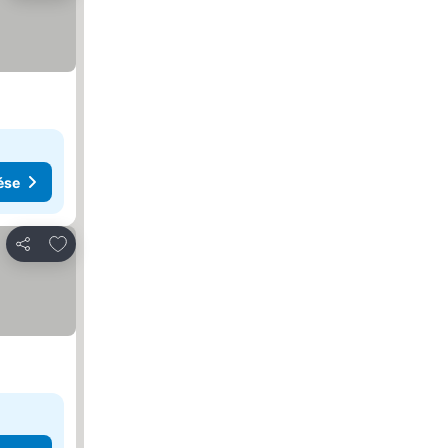
ése
Hozzáadás a kedvencekhez
Megosztás