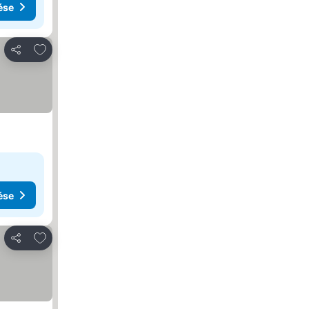
ése
Hozzáadás a kedvencekhez
Megosztás
ése
Hozzáadás a kedvencekhez
Megosztás