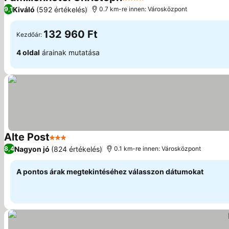
4 Kategória
Kiváló
(592 értékelés)
9,1
0.7 km-re innen: Városközpont
132 960 Ft
Kezdőár:
4 oldal
árainak mutatása
Alte Post
3 Kategória
Nagyon jó
(824 értékelés)
8,4
0.1 km-re innen: Városközpont
A pontos árak megtekintéséhez válasszon dátumokat