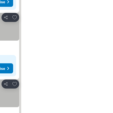
ése
Hozzáadás a kedvencekhez
Megosztás
ése
Hozzáadás a kedvencekhez
Megosztás