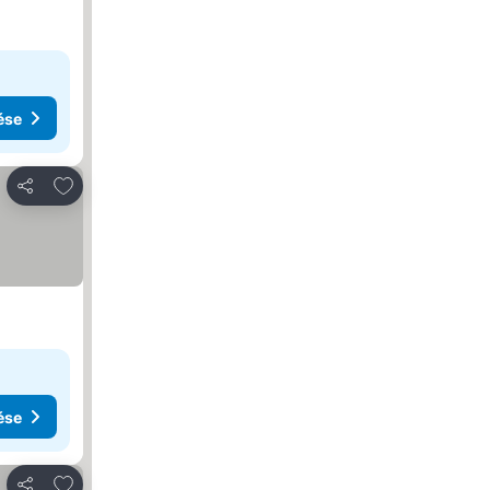
ése
Hozzáadás a kedvencekhez
Megosztás
ése
Hozzáadás a kedvencekhez