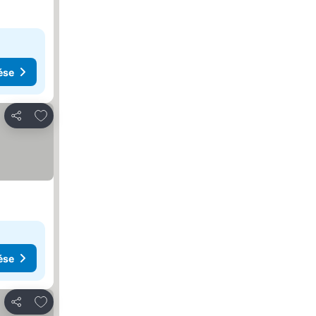
ése
Hozzáadás a kedvencekhez
Megosztás
ése
Hozzáadás a kedvencekhez
Megosztás