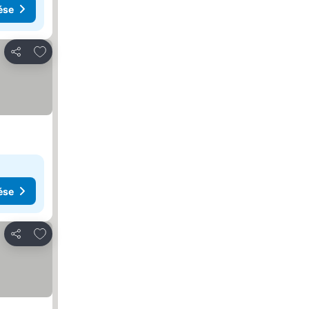
ése
Hozzáadás a kedvencekhez
Megosztás
ése
Hozzáadás a kedvencekhez
Megosztás