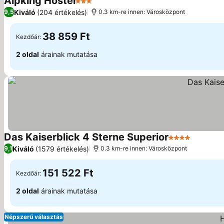
Alpking Hostel
3 Kategória
Kiváló
(204 értékelés)
9,5
0.3 km-re innen: Városközpont
38 859 Ft
Kezdőár:
2 oldal
árainak mutatása
Das Kaiserblick 4 Sterne Superior
4 Kategória
Kiváló
(1579 értékelés)
9,1
0.3 km-re innen: Városközpont
151 522 Ft
Kezdőár:
2 oldal
árainak mutatása
Népszerű választás