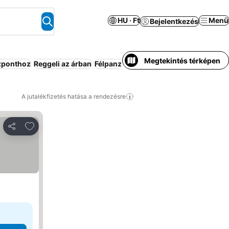
HU · Ft
Menü
Bejelentkezés
Megtekintés térképen
zponthoz
Reggeli az árban
Félpanzió
Medence
Parkoló
Háziálla
A jutalékfizetés hatása a rendezésre
Hozzáadás a kedvencekhez
Megosztás