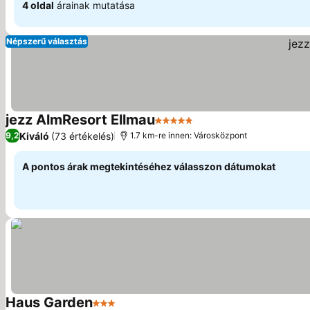
4 oldal
árainak mutatása
Népszerű választás
jezz AlmResort Ellmau
5 Kategória
Kiváló
(73 értékelés)
9,2
1.7 km-re innen: Városközpont
A pontos árak megtekintéséhez válasszon dátumokat
Haus Garden