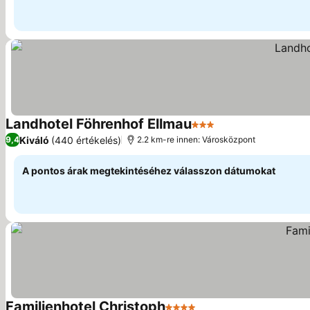
Landhotel Föhrenhof Ellmau
3 Kategória
Kiváló
(440 értékelés)
9,4
2.2 km-re innen: Városközpont
A pontos árak megtekintéséhez válasszon dátumokat
Familienhotel Christoph