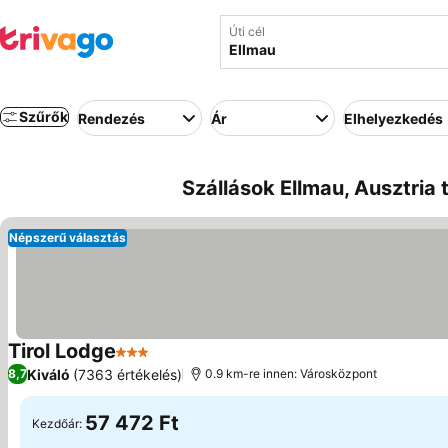
Úti cél
Szűrők
Rendezés
Ár
Elhelyezkedés
Szállások Ellmau, Ausztria 
Népszerű választás
Tirol Lodge
3 Kategória
Kiváló
(7363 értékelés)
8,7
0.9 km-re innen: Városközpont
57 472 Ft
Kezdőár: