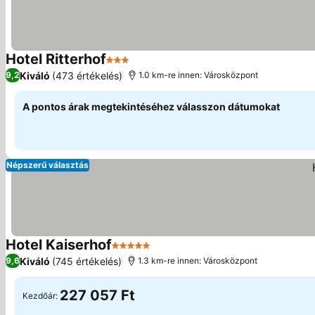
Hotel Ritterhof
3 Kategória
Kiváló
(473 értékelés)
9,2
1.0 km-re innen: Városközpont
A pontos árak megtekintéséhez válasszon dátumokat
Népszerű választás
Hotel Kaiserhof
5 Kategória
Kiváló
(745 értékelés)
9,6
1.3 km-re innen: Városközpont
227 057 Ft
Kezdőár: