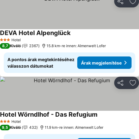
Megosztá
Ho
DEVA Hotel Alpenglück
Hotel
3 Kategória
8,7
Kiváló
2367
15.8 km-re innen: Almenwelt Lofer
A pontos árak megtekintéséhez
Árak megjelenítése
válasszon dátumokat
Megosztá
Ho
Hotel Wörndlhof - Das Refugium
Hotel
3 Kategória
9,5
Kiváló
432
11.9 km-re innen: Almenwelt Lofer