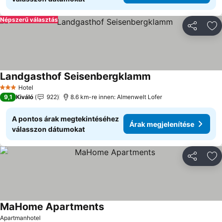
Népszerű választás
Megosztá
Ho
Landgasthof Seisenbergklamm
Hotel
3 Kategória
9,1
Kiváló
922
8.6 km-re innen: Almenwelt Lofer
A pontos árak megtekintéséhez
Árak megjelenítése
válasszon dátumokat
Megosztá
Ho
MaHome Apartments
Apartmanhotel