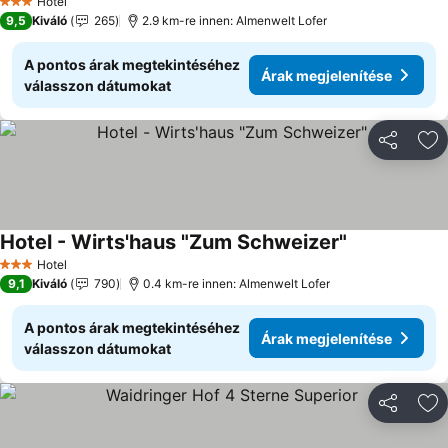
Hotel
3 Kategória
9,5
Kiváló
265
2.9 km-re innen: Almenwelt Lofer
A pontos árak megtekintéséhez
Árak megjelenítése
válasszon dátumokat
Megosztá
Ho
Hotel - Wirts'haus "Zum Schweizer"
Hotel
3 Kategória
9,1
Kiváló
790
0.4 km-re innen: Almenwelt Lofer
A pontos árak megtekintéséhez
Árak megjelenítése
válasszon dátumokat
Megosztá
Ho