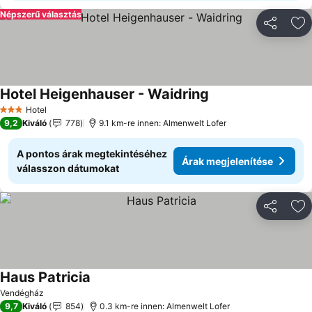
Népszerű választás
Megosztá
Ho
Hotel Heigenhauser - Waidring
Hotel
3 Kategória
9,2
Kiváló
778
9.1 km-re innen: Almenwelt Lofer
A pontos árak megtekintéséhez
Árak megjelenítése
válasszon dátumokat
Megosztá
Ho
Haus Patricia
Vendégház
9,7
Kiváló
854
0.3 km-re innen: Almenwelt Lofer