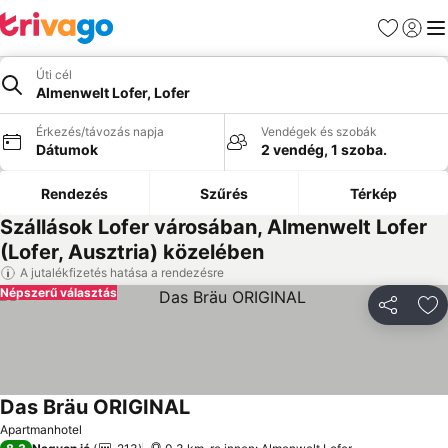
Kedvencek
Bejelen
Me
Úti cél
Almenwelt Lofer, Lofer
Érkezés/távozás napja
Vendégek és szobák
Dátumok
2 vendég, 1 szoba.
Rendezés
Szűrés
Térkép
Szállások Lofer városában, Almenwelt Lofer
(Lofer, Ausztria) közelében
A jutalékfizetés hatása a rendezésre
Népszerű választás
Megosztá
Ho
Das Bräu ORIGINAL
Apartmanhotel