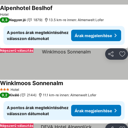
Alpenhotel Beslhof
Hotel
8,3
Nagyon jó
1879
13.5 km-re innen: Almenwelt Lofer
A pontos árak megtekintéséhez
Árak megjelenítése
válasszon dátumokat
Népszerű választás
Megosztá
Ho
Winklmoos Sonnenalm
Hotel
3 Kategória
9,2
Kiváló
2144
11.1 km-re innen: Almenwelt Lofer
A pontos árak megtekintéséhez
Árak megjelenítése
válasszon dátumokat
Népszerű választás