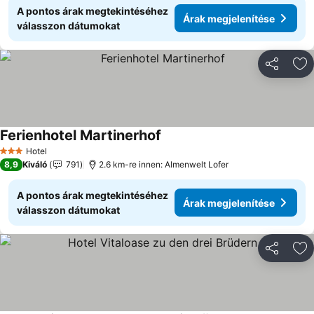
A pontos árak megtekintéséhez
Árak megjelenítése
válasszon dátumokat
Megosztá
Ho
Ferienhotel Martinerhof
Hotel
3 Kategória
8,9
Kiváló
791
2.6 km-re innen: Almenwelt Lofer
A pontos árak megtekintéséhez
Árak megjelenítése
válasszon dátumokat
Megosztá
Ho