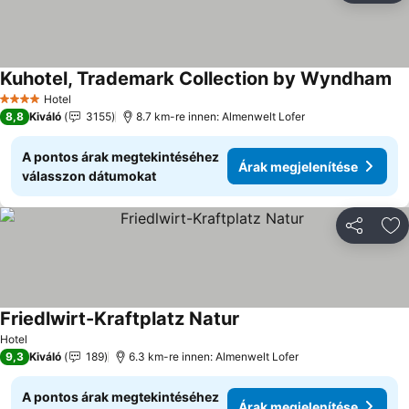
Kuhotel, Trademark Collection by Wyndham
Hotel
4 Kategória
8,8
Kiváló
3155
8.7 km-re innen: Almenwelt Lofer
A pontos árak megtekintéséhez
Árak megjelenítése
válasszon dátumokat
Megosztá
Ho
Friedlwirt-Kraftplatz Natur
Hotel
9,3
Kiváló
189
6.3 km-re innen: Almenwelt Lofer
A pontos árak megtekintéséhez
Árak megjelenítése