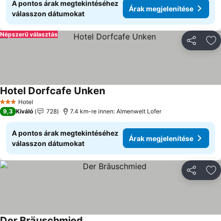
A pontos árak megtekintéséhez
Árak megjelenítése
válasszon dátumokat
Népszerű választás
Megosztá
Ho
Hotel Dorfcafe Unken
Hotel
3 Kategória
9,3
Kiváló
728
7.4 km-re innen: Almenwelt Lofer
A pontos árak megtekintéséhez
Árak megjelenítése
válasszon dátumokat
Megosztá
Ho
Der Bräuschmied