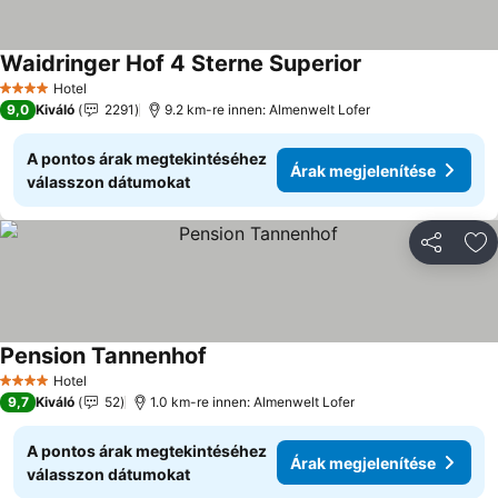
Waidringer Hof 4 Sterne Superior
Hotel
4 Kategória
9,0
Kiváló
2291
9.2 km-re innen: Almenwelt Lofer
A pontos árak megtekintéséhez
Árak megjelenítése
válasszon dátumokat
Megosztá
Ho
Pension Tannenhof
Hotel
4 Kategória
9,7
Kiváló
52
1.0 km-re innen: Almenwelt Lofer
A pontos árak megtekintéséhez
Árak megjelenítése
válasszon dátumokat