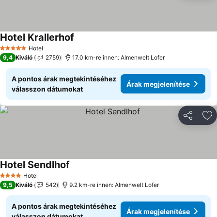
Hotel Krallerhof
Hotel
5 Kategória
9,4
Kiváló
2759
17.0 km-re innen: Almenwelt Lofer
A pontos árak megtekintéséhez
Árak megjelenítése
válasszon dátumokat
Megosztá
Ho
Hotel Sendlhof
Hotel
4 Kategória
9,5
Kiváló
542
9.2 km-re innen: Almenwelt Lofer
A pontos árak megtekintéséhez
Árak megjelenítése
válasszon dátumokat