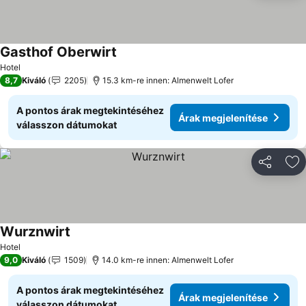
Gasthof Oberwirt
Hotel
8,7
Kiváló
2205
15.3 km-re innen: Almenwelt Lofer
A pontos árak megtekintéséhez
Árak megjelenítése
válasszon dátumokat
Megosztá
Ho
Wurznwirt
Hotel
9,0
Kiváló
1509
14.0 km-re innen: Almenwelt Lofer
A pontos árak megtekintéséhez
Árak megjelenítése
válasszon dátumokat