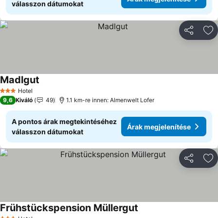
válasszon dátumokat
Megosztá
Ho
Madlgut
Hotel
3 Kategória
9,6
Kiváló
49
1.1 km-re innen: Almenwelt Lofer
A pontos árak megtekintéséhez
Árak megjelenítése
válasszon dátumokat
Megosztá
Ho
Frühstückspension Müllergut