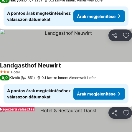
8,3
Nagyon jó
213
0.3 km-re innen: Almenwelt Lofer
A pontos árak megtekintéséhez
Árak megjelenítése
válasszon dátumokat
Megosztá
Ho
Landgasthof Neuwirt
Hotel
3 Kategória
9,0
Kiváló
851
0.1 km-re innen: Almenwelt Lofer
A pontos árak megtekintéséhez
Árak megjelenítése
válasszon dátumokat
Népszerű választás
Megosztá
Ho