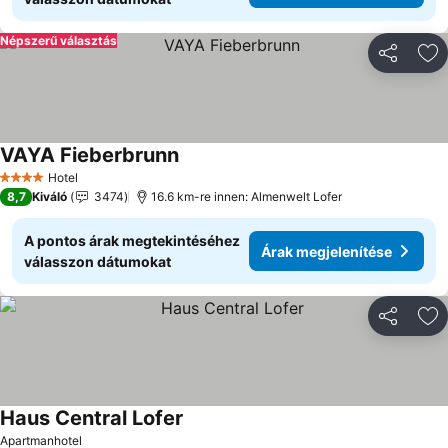
Népszerű választás
Megosztá
Ho
VAYA Fieberbrunn
Hotel
4 Kategória
8,7
Kiváló
3474
16.6 km-re innen: Almenwelt Lofer
A pontos árak megtekintéséhez
Árak megjelenítése
válasszon dátumokat
Megosztá
Ho
Haus Central Lofer
Apartmanhotel