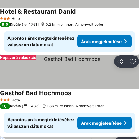
Hotel & Restaurant Dankl
Hotel
3 Kategória
9,0
Kiváló
1761
0.2 km-re innen: Almenwelt Lofer
A pontos árak megtekintéséhez
Árak megjelenítése
válasszon dátumokat
Népszerű választás
Megosztá
Ho
Gasthof Bad Hochmoos
Hotel
3 Kategória
9,1
Kiváló
1433
1.8 km-re innen: Almenwelt Lofer
A pontos árak megtekintéséhez
Árak megjelenítése
válasszon dátumokat