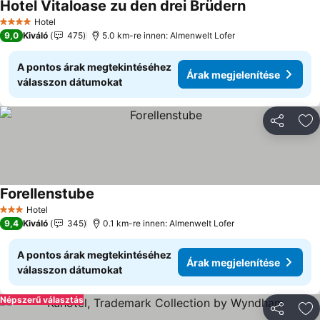
Hotel Vitaloase zu den drei Brüdern
Hotel
4 Kategória
9,0
Kiváló
475
5.0 km-re innen: Almenwelt Lofer
A pontos árak megtekintéséhez
Árak megjelenítése
válasszon dátumokat
Megosztá
Ho
Forellenstube
Hotel
3 Kategória
9,4
Kiváló
345
0.1 km-re innen: Almenwelt Lofer
A pontos árak megtekintéséhez
Árak megjelenítése
válasszon dátumokat
Népszerű választás
Megosztá
Ho