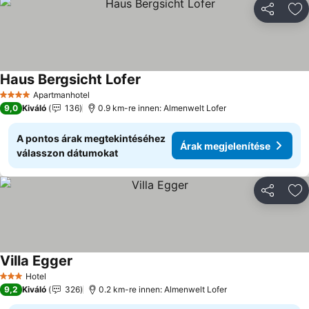
Megosztá
Ho
Haus Bergsicht Lofer
Apartmanhotel
4 Kategória
9,0
Kiváló
136
0.9 km-re innen: Almenwelt Lofer
A pontos árak megtekintéséhez
Árak megjelenítése
válasszon dátumokat
Megosztá
Ho
Villa Egger
Hotel
3 Kategória
9,2
Kiváló
326
0.2 km-re innen: Almenwelt Lofer