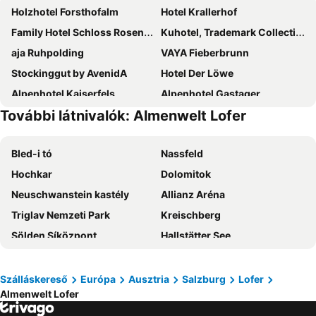
Holzhotel Forsthofalm
Hotel Krallerhof
Family Hotel Schloss Rosenegg
Kuhotel, Trademark Collection by Wyndham
aja Ruhpolding
VAYA Fieberbrunn
Stockinggut by AvenidA
Hotel Der Löwe
Alpenhotel Kaiserfels
Alpenhotel Gastager
További látnivalók: Almenwelt Lofer
Das Stoaberg
Hotel Gasthof Erbhof Anderlhof
Hotel Sonnwend
Gasthof Oberwirt
Bled-i tó
Nassfeld
Hotel Bavaria
Hotel Babymio
Hochkar
Dolomitok
DEVA Hotel Sonnleiten
Theresenhof
Neuschwanstein kastély
Allianz Aréna
Hotel Salzburger Hof Leogang
Hotel Riederalm
Triglav Nemzeti Park
Kreischberg
Hotel Tiroler ADLER Bed & Breakfast
Villa Egger
Sölden Síközpont
Hallstätter See
Hotel zur Post
DEVA Hotel Alpenglück
Lake Bohinj
Heiligenblut - Grossglockner
Gasthof Obermair
ADEA Lifestyle Suites Fieberbrunn
Müncheni Főpályaudvar
Bohinjsko jezero
Alpinhotel INzeller
Waidringer Hof 4 Sterne Superior
Szálláskereső
Európa
Ausztria
Salzburg
Lofer
Almenwelt Lofer
Lago di Braies
Laghi di Fusine
Puradies
mama thresl