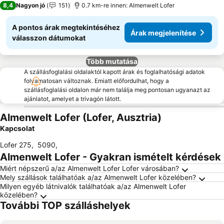
8,4
Nagyon jó
151
0.7 km-re innen: Almenwelt Lofer
A pontos árak megtekintéséhez
Árak megjelenítése
válasszon dátumokat
Több mutatása
A szállásfoglalási oldalaktól kapott árak és foglalhatósági adatok
folyamatosan változnak. Emiatt előfordulhat, hogy a
szállásfoglalási oldalon már nem találja meg pontosan ugyanazt az
ajánlatot, amelyet a trivagón látott.
Almenwelt Lofer (Lofer, Ausztria)
Kapcsolat
Lofer 275
,
5090
,
Almenwelt Lofer - Gyakran ismételt kérdések
Miért népszerű a/az Almenwelt Lofer Lofer városában?
Mely szállások találhatóak a/az Almenwelt Lofer közelében?
Milyen egyéb látnivalók találhatóak a/az Almenwelt Lofer
közelében?
További TOP szálláshelyek