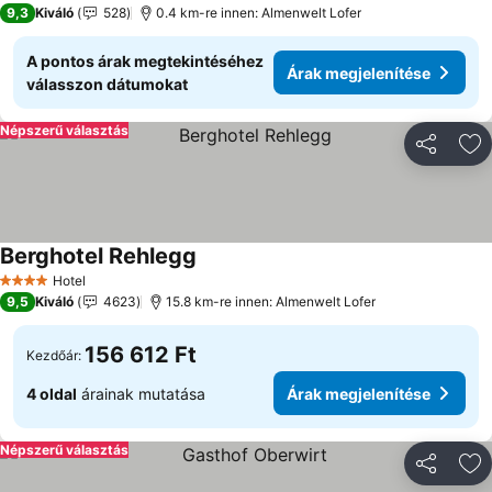
9,3
Kiváló
528
0.4 km-re innen: Almenwelt Lofer
A pontos árak megtekintéséhez
Árak megjelenítése
válasszon dátumokat
Népszerű választás
Megosztá
Ho
Berghotel Rehlegg
Hotel
4 Kategória
9,5
Kiváló
4623
15.8 km-re innen: Almenwelt Lofer
156 612 Ft
Kezdőár:
4 oldal
árainak mutatása
Árak megjelenítése
Népszerű választás
Megosztá
Ho