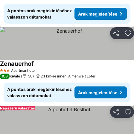
A pontos árak megtekintéséhez
Árak megjelenítése
válasszon dátumokat
Megosztá
Ho
Zenauerhof
Apartmanhotel
3 Kategória
9,8
Kiváló
50
2.1 km-re innen: Almenwelt Lofer
A pontos árak megtekintéséhez
Árak megjelenítése
válasszon dátumokat
Népszerű választás
Megosztá
Ho