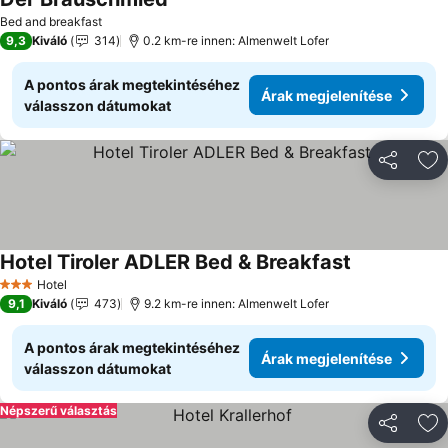
Bed and breakfast
9,3
Kiváló
314
0.2 km-re innen: Almenwelt Lofer
A pontos árak megtekintéséhez
Árak megjelenítése
válasszon dátumokat
Megosztá
Ho
Hotel Tiroler ADLER Bed & Breakfast
Hotel
3 Kategória
9,1
Kiváló
473
9.2 km-re innen: Almenwelt Lofer
A pontos árak megtekintéséhez
Árak megjelenítése
válasszon dátumokat
Népszerű választás
Megosztá
Ho