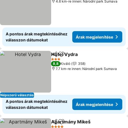
4.6 km-re innen: Národní park Sumava
A pontos árak megtekintéséhez
Árak megjelenítése
válasszon dátumokat
Hotel Vydra
Megosztás
Hozzáadás a kedvencekhez
Árak megjelení
3 Kategória
8,8
Kiváló
358
7.7 km-re innen: Národní park Sumava
Népszerű választás
A pontos árak megtekintéséhez
Árak megjelenítése
válasszon dátumokat
Apartmány Mikeš
Megosztás
Hozzáadás a kedvencekhez
Árak meg