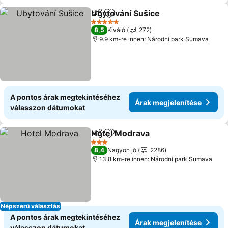
Ubytování Sušice
Megosztás
Hozzáadás a kedvencekhez
Árak meg
5 Kategória
8,5
Kiváló
272
9.9 km-re innen: Národní park Sumava
A pontos árak megtekintéséhez
Árak megjelenítése
válasszon dátumokat
Hotel Modrava
Megosztás
Hozzáadás a kedvencekhez
Árak megjel
3 Kategória
8,4
Nagyon jó
2286
13.8 km-re innen: Národní park Sumava
Népszerű választás
A pontos árak megtekintéséhez
Árak megjelenítése
válasszon dátumokat