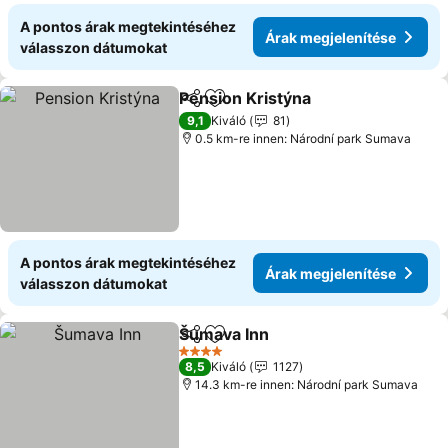
A pontos árak megtekintéséhez
Árak megjelenítése
válasszon dátumokat
Pension Kristýna
Megosztás
Hozzáadás a kedvencekhez
Árak megj
9,1
Kiváló
81
0.5 km-re innen: Národní park Sumava
A pontos árak megtekintéséhez
Árak megjelenítése
válasszon dátumokat
Šumava Inn
Megosztás
Hozzáadás a kedvencekhez
Árak megjelení
4 Kategória
8,5
Kiváló
1127
14.3 km-re innen: Národní park Sumava