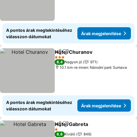
A pontos árak megtekintéséhez
Árak megjelenítése
válasszon dátumokat
Hotel Churanov
Megosztás
Hozzáadás a kedvencekhez
Árak megje
3 Kategória
8,4
Nagyon jó
971
10.1 km-re innen: Národní park Sumava
A pontos árak megtekintéséhez
Árak megjelenítése
válasszon dátumokat
Hotel Gabreta
Megosztás
Hozzáadás a kedvencekhez
Árak megjele
1 Kategória
8,8
Kiváló
846