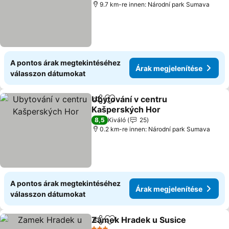
9.7 km-re innen: Národní park Sumava
A pontos árak megtekintéséhez
Árak megjelenítése
válasszon dátumokat
Ubytování v centru
Megosztás
Hozzáadás a kedvencekhez
Kašperských Hor
Árak megjelenítése
8,5
Kiváló
25
0.2 km-re innen: Národní park Sumava
A pontos árak megtekintéséhez
Árak megjelenítése
válasszon dátumokat
Zamek Hradek u Susice
Megosztás
Hozzáadás a kedvencekhez
Ár