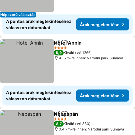
Népszerű választás
A pontos árak megtekintéséhez
Árak megjelenítése
válasszon dátumokat
Hotel Annín
Megosztás
Hozzáadás a kedvencekhez
Árak megjelení
4 Kategória
8,9
Kiváló
1266
4.1 km-re innen: Národní park Sumava
A pontos árak megtekintéséhez
Árak megjelenítése
válasszon dátumokat
Nebespán
Megosztás
Hozzáadás a kedvencekhez
Árak megjelenít
4 Kategória
8,7
Kiváló
830
0.4 km-re innen: Národní park Sumava