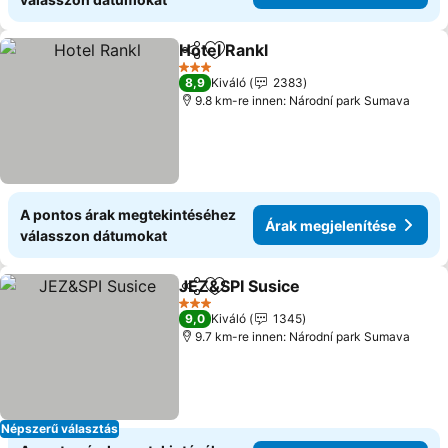
Hotel Rankl
Megosztás
Hozzáadás a kedvencekhez
Árak megjelení
3 Kategória
8,9
Kiváló
2383
9.8 km-re innen: Národní park Sumava
A pontos árak megtekintéséhez
Árak megjelenítése
válasszon dátumokat
JEZ&SPI Susice
Megosztás
Hozzáadás a kedvencekhez
Árak megje
3 Kategória
9,0
Kiváló
1345
9.7 km-re innen: Národní park Sumava
Népszerű választás