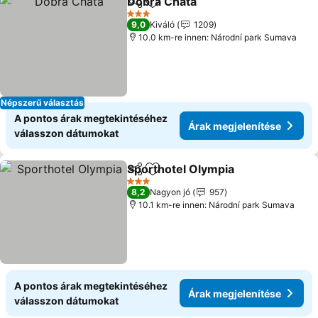
Dobra Chata
Megosztás
Hozzáadás a kedvencekhez
Árak megjelen
3 Kategória
9,0
Kiváló
1209
10.0 km-re innen: Národní park Sumava
Népszerű választás
A pontos árak megtekintéséhez
Árak megjelenítése
válasszon dátumokat
Sporthotel Olympia
Megosztás
Hozzáadás a kedvencekhez
Árak m
3 Kategória
8,2
Nagyon jó
957
10.1 km-re innen: Národní park Sumava
A pontos árak megtekintéséhez
Árak megjelenítése
válasszon dátumokat