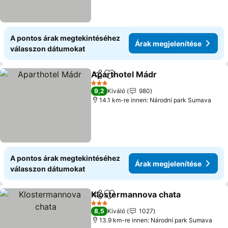
A pontos árak megtekintéséhez
Árak megjelenítése
válasszon dátumokat
Aparthotel Mádr
Megosztás
Hozzáadás a kedvencekhez
Árak megj
3 Kategória
9,2
Kiváló
980
14.1 km-re innen: Národní park Sumava
A pontos árak megtekintéséhez
Árak megjelenítése
válasszon dátumokat
Klostermannova chata
Megosztás
Hozzáadás a kedvencekhez
Ára
3 Kategória
8,5
Kiváló
1027
13.9 km-re innen: Národní park Sumava