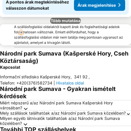
A pontos árak megtekintéséhez
Árak megjelenítése
válasszon dátumokat
Több mutatása
A szállásfoglalási oldalaktól kapott árak és foglalhatósági adatok
folyamatosan változnak. Emiatt előfordulhat, hogy a
szállásfoglalási oldalon már nem találja meg pontosan ugyanazt az
ajánlatot, amelyet a trivagón látott.
Národní park Sumava (Kašperské Hory, Cseh
Köztársaság)
Kapcsolat
Informační středisko Kašperské Hory
,
341 92
,
Telefon
:
+420(376)582734
|
Hivatalos oldal
Národní park Sumava - Gyakran ismételt
kérdések
Miért népszerű a/az Národní park Sumava Kašperské Hory
városában?
Mely szállások találhatóak a/az Národní park Sumava közelében?
Milyen egyéb látnivalók találhatóak a/az Národní park Sumava
közelében?
További TOP szálláshelyek