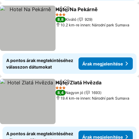
Hotel Na Pekárně
Megosztás
Hozzáadás a kedvencekhez
Árak meg
3 Kategória
8,8
Kiváló
929
10.2 km-re innen: Národní park Sumava
A pontos árak megtekintéséhez
Árak megjelenítése
válasszon dátumokat
Hotel Zlatá Hvězda
Megosztás
Hozzáadás a kedvencekhez
Árak me
3 Kategória
8,4
Nagyon jó
1693
19.4 km-re innen: Národní park Sumava
A pontos árak megtekintéséhez
Árak megjelenítése