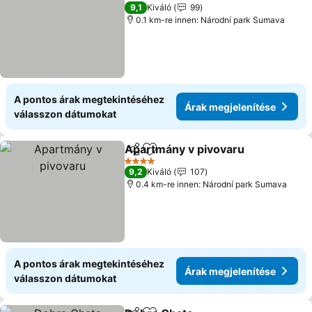
4 Kategória
9,1
Kiváló
99
0.1 km-re innen: Národní park Sumava
A pontos árak megtekintéséhez
Árak megjelenítése
válasszon dátumokat
Apartmány v pivovaru
Megosztás
Hozzáadás a kedvencekhez
Árak
4 Kategória
9,2
Kiváló
107
0.4 km-re innen: Národní park Sumava
A pontos árak megtekintéséhez
Árak megjelenítése
válasszon dátumokat