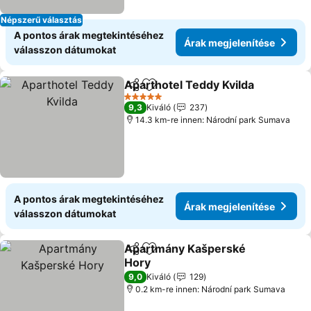
Népszerű választás
A pontos árak megtekintéséhez
Árak megjelenítése
válasszon dátumokat
Aparthotel Teddy Kvilda
Megosztás
Hozzáadás a kedvencekhez
Ár
5 Kategória
9,3
Kiváló
237
14.3 km-re innen: Národní park Sumava
A pontos árak megtekintéséhez
Árak megjelenítése
válasszon dátumokat
Apartmány Kašperské
Megosztás
Hozzáadás a kedvencekhez
Hory
Árak megjelenítése
9,0
Kiváló
129
0.2 km-re innen: Národní park Sumava