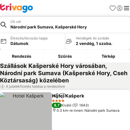
Kedvencek
Bejelen
Me
Úti cél
Národní park Sumava, Kašperské Hory
Érkezés/távozás napja
Vendégek és szobák
Dátumok
2 vendég, 1 szoba.
Rendezés
Szűrés
Térkép
Szállások Kašperské Hory városában,
Národní park Sumava (Kašperské Hory, Cseh
Köztársaság) közelében
A jutalékfizetés hatása a rendezésre
Hotel Kašperk
Megosztás
Hozzáadás a kedvencekhez
Árak megjel
4 Kategória
8,7
Kiváló
1643
0.3 km-re innen: Národní park Sumava