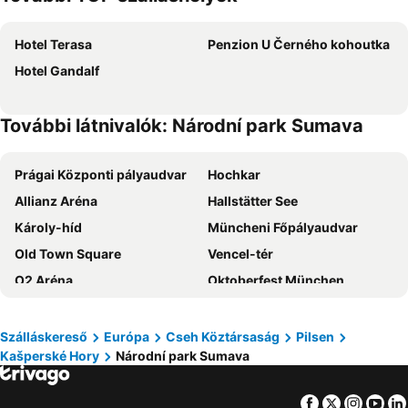
Hotel Terasa
Penzion U Černého kohoutka
Hotel Gandalf
További látnivalók: Národní park Sumava
Prágai Központi pályaudvar
Hochkar
Allianz Aréna
Hallstätter See
Károly-híd
Müncheni Főpályaudvar
Old Town Square
Vencel-tér
O2 Aréna
Oktoberfest München
Erlaufsee -Tó
Fränkisches Wunderland Amusement Park
St. Pölten Vasútállomás
Salzburg Vasútállomás
Szálláskereső
Európa
Cseh Köztársaság
Pilsen
Kašperské Hory
Národní park Sumava
München Olympia Park
Ötschergräben
Óvárosi hídtorony
Red Bull Arena
Facebook
Twitter
Insta
Yo