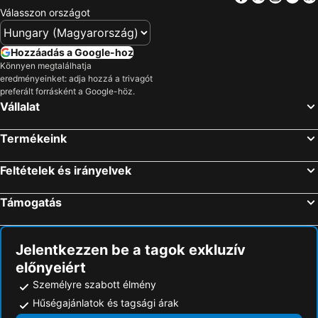
Therme Erding Thermal Spa
Müncheni Repülőtér
Válasszon országot
Florenc Bus Terminal
Königssee
München-Ost vasútállomás
Bad Ischl
Hozzáadás a Google-hoz
Wachaubad fürdő
Theresienwiese
Könnyen megtalálhatja
eredményeinket: adja hozzá a trivagót
Staré Město
Kehlsteinhaus
preferált forrásként a Google-höz.
Vállalat
Snow Space Flachau
Plzen Hlavni nadrazi
Václav Havel repülotér
Asztronómiai Óra
Termékeink
Mondsee
Hochkönigs Winterreich - Mühlbach Dienten Maria Alm
Altstadt
Hauser Kaibling
Feltételek és irányelvek
Holešovice
Schwabing városrész
Támogatás
Vinohrady
Žižkov
Trudering-Riem
BMW-Museum
Jelentkezzen be a tagok exkluzív
Filzmoos
Linz Hauptbahnhof
előnyeiért
Altenmarkt-Zauchensee
Heining
Személyre szabott élmény
Aquapalace Prága
Almenwelt Lofer
Hűségajánlatok és tagsági árak
Ramsau am Dachstein
Stare mesto Ceský Krumlov