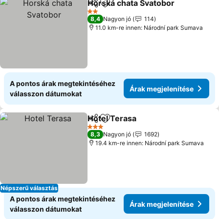
Horská chata Svatobor
Megosztás
Hozzáadás a kedvencekhez
Ára
2 Kategória
8,4
Nagyon jó
114
11.0 km-re innen: Národní park Sumava
A pontos árak megtekintéséhez
Árak megjelenítése
válasszon dátumokat
Hotel Terasa
Megosztás
Hozzáadás a kedvencekhez
Árak megjelen
3 Kategória
8,3
Nagyon jó
1692
19.4 km-re innen: Národní park Sumava
Népszerű választás
A pontos árak megtekintéséhez
Árak megjelenítése
válasszon dátumokat