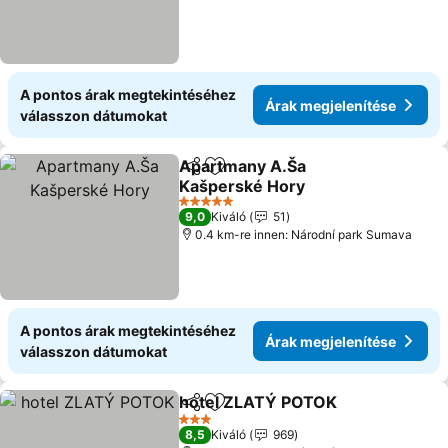
A pontos árak megtekintéséhez
Árak megjelenítése
válasszon dátumokat
Apartmany A.Ša
Megosztás
Hozzáadás a kedvencekhez
Kašperské Hory
Árak megjelenítése
5 Kategória
9,0
Kiváló
51
0.4 km-re innen: Národní park Sumava
A pontos árak megtekintéséhez
Árak megjelenítése
válasszon dátumokat
hotel ZLATÝ POTOK
Megosztás
Hozzáadás a kedvencekhez
Árak 
3 Kategória
8,5
Kiváló
969