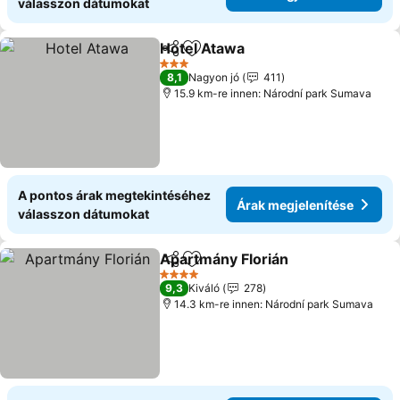
válasszon dátumokat
Hotel Atawa
Megosztás
Hozzáadás a kedvencekhez
Árak megjelen
3 Kategória
8,1
Nagyon jó
411
15.9 km-re innen: Národní park Sumava
A pontos árak megtekintéséhez
Árak megjelenítése
válasszon dátumokat
Apartmány Florián
Megosztás
Hozzáadás a kedvencekhez
Árak me
4 Kategória
9,3
Kiváló
278
14.3 km-re innen: Národní park Sumava