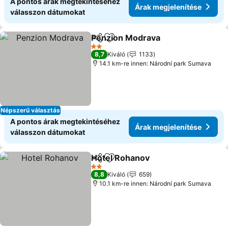
A pontos árak megtekintéséhez
Árak megjelenítése
válasszon dátumokat
Penzion Modrava
Megosztás
Hozzáadás a kedvencekhez
Árak meg
2 Kategória
8,7
Kiváló
1133
14.1 km-re innen: Národní park Sumava
Népszerű választás
A pontos árak megtekintéséhez
Árak megjelenítése
válasszon dátumokat
Hotel Rohanov
Megosztás
Hozzáadás a kedvencekhez
Árak megjel
2 Kategória
8,8
Kiváló
659
10.1 km-re innen: Národní park Sumava