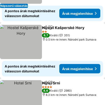
Népszerű választás
A pontos árak megtekintéséhez
Árak megjelenítése
válasszon dátumokat
Hostel Kašperské Hory
Megosztás
Hozzáadás a kedvencekhez
Ára
2 Kategória
8,7
Kiváló
351
0.5 km-re innen: Národní park Sumava
A pontos árak megtekintéséhez
Árak megjelenítése
válasszon dátumokat
Hotel Srni
Megosztás
Hozzáadás a kedvencekhez
Árak megjeleníté
4 Kategória
8,6
Kiváló
2980
8.3 km-re innen: Národní park Sumava