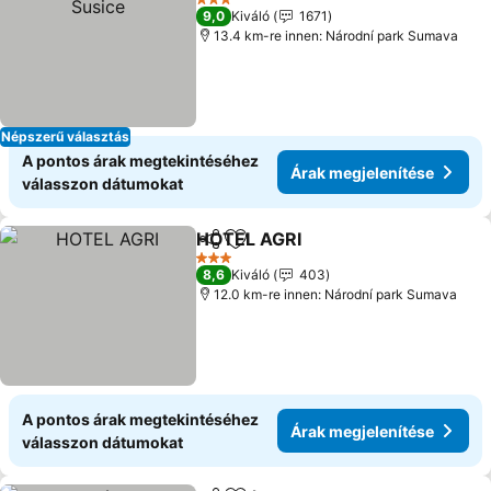
3 Kategória
9,0
Kiváló
1671
13.4 km-re innen: Národní park Sumava
Népszerű választás
A pontos árak megtekintéséhez
Árak megjelenítése
válasszon dátumokat
HOTEL AGRI
Megosztás
Hozzáadás a kedvencekhez
Árak megjelen
3 Kategória
8,6
Kiváló
403
12.0 km-re innen: Národní park Sumava
A pontos árak megtekintéséhez
Árak megjelenítése
válasszon dátumokat