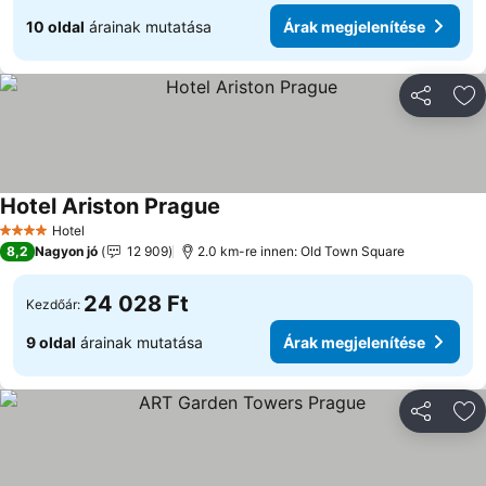
10 oldal
árainak mutatása
Árak megjelenítése
Megosztá
Ho
Hotel Ariston Prague
Hotel
4 Kategória
8,2
Nagyon jó
12 909
2.0 km-re innen: Old Town Square
24 028 Ft
Kezdőár:
9 oldal
árainak mutatása
Árak megjelenítése
Megosztá
Ho