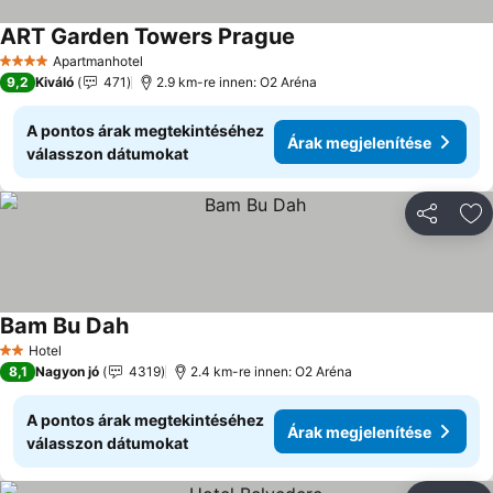
ART Garden Towers Prague
Apartmanhotel
4 Kategória
9,2
Kiváló
471
2.9 km-re innen: O2 Aréna
A pontos árak megtekintéséhez
Árak megjelenítése
válasszon dátumokat
Megosztá
Ho
Bam Bu Dah
Hotel
2 Kategória
8,1
Nagyon jó
4319
2.4 km-re innen: O2 Aréna
A pontos árak megtekintéséhez
Árak megjelenítése
válasszon dátumokat