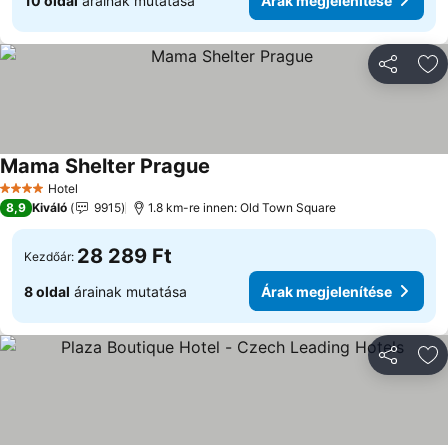
10 oldal
árainak mutatása
Árak megjelenítése
Megosztá
Ho
Mama Shelter Prague
Hotel
4 Kategória
8,9
Kiváló
9915
1.8 km-re innen: Old Town Square
28 289 Ft
Kezdőár:
8 oldal
árainak mutatása
Árak megjelenítése
Megosztá
Ho