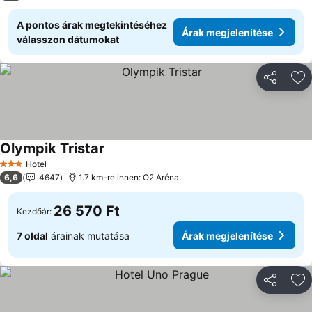
A pontos árak megtekintéséhez
Árak megjelenítése
válasszon dátumokat
Megosztá
Ho
Olympik Tristar
Hotel
3 Kategória
6,6
4647
1.7 km-re innen: O2 Aréna
26 570 Ft
Kezdőár:
7 oldal
árainak mutatása
Árak megjelenítése
Megosztá
Ho