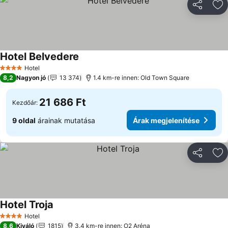
Megosztá
Ho
Hotel Belvedere
Hotel
4 Kategória
8,2
Nagyon jó
13 374
1.4 km-re innen: Old Town Square
21 686 Ft
Kezdőár:
9 oldal
árainak mutatása
Árak megjelenítése
Megosztá
Ho
Hotel Troja
Hotel
4 Kategória
8,6
Kiváló
1815
3.4 km-re innen: O2 Aréna