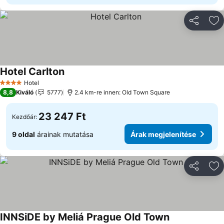
Megosztá
Ho
Hotel Carlton
Hotel
4 Kategória
8,8
Kiváló
5777
2.4 km-re innen: Old Town Square
23 247 Ft
Kezdőár:
9 oldal
árainak mutatása
Árak megjelenítése
Megosztá
Ho
INNSiDE by Meliá Prague Old Town