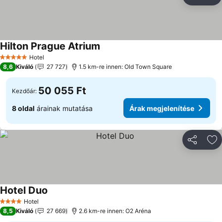
Megosztá
Ho
Hilton Prague Atrium
Hotel
5 Kategória
8,6
Kiváló
27 727
1.5 km-re innen: Old Town Square
50 055 Ft
Kezdőár:
8 oldal
árainak mutatása
Árak megjelenítése
Megosztá
Ho
Hotel Duo
Hotel
4 Kategória
8,5
Kiváló
27 669
2.6 km-re innen: O2 Aréna