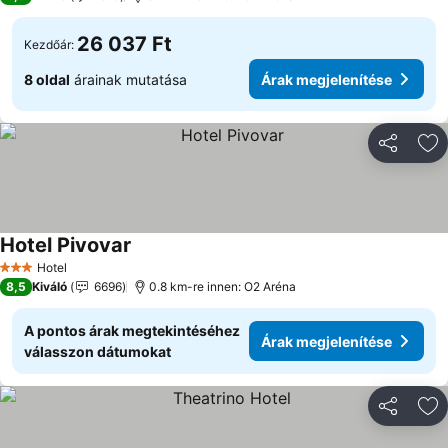
26 037 Ft
Kezdőár:
8 oldal
árainak mutatása
Árak megjelenítése
Megosztá
Ho
Hotel Pivovar
Hotel
3 Kategória
8,5
Kiváló
6696
0.8 km-re innen: O2 Aréna
A pontos árak megtekintéséhez
Árak megjelenítése
válasszon dátumokat
Megosztá
Ho