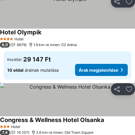
Megosztá
Ho
Hotel Olympik
Hotel
4 Kategória
6,0
6679
1.9 km-re innen: O2 Aréna
29 147 Ft
Kezdőár:
10 oldal
árainak mutatása
Árak megjelenítése
Megosztá
Ho
Congress & Wellness Hotel Olsanka
Hotel
3 Kategória
7,4
16 257
2.6 km-re innen: Old Town Square