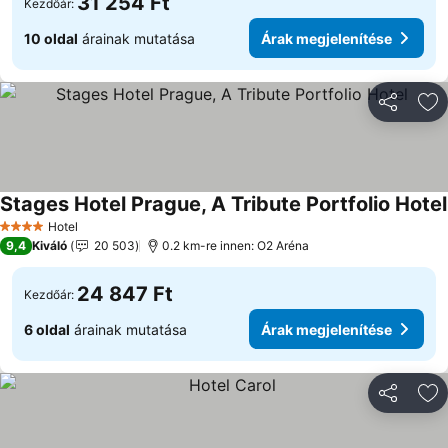
31 254 Ft
Kezdőár:
10 oldal
árainak mutatása
Árak megjelenítése
Megosztá
Ho
Stages Hotel Prague, A Tribute Portfolio Hotel
Hotel
4 Kategória
9,4
Kiváló
20 503
0.2 km-re innen: O2 Aréna
24 847 Ft
Kezdőár:
6 oldal
árainak mutatása
Árak megjelenítése
Megosztá
Ho