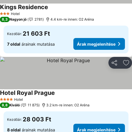
Kings Residence
Hotel
3 Kategória
8,3
Nagyon jó
2781
4.4 km-re innen: O2 Aréna
21 603 Ft
Kezdőár:
7 oldal
árainak mutatása
Árak megjelenítése
Megosztá
Ho
Hotel Royal Prague
Hotel
4 Kategória
8,8
Kiváló
11 875
3.2 km-re innen: O2 Aréna
28 003 Ft
Kezdőár:
8 oldal
árainak mutatása
Árak megjelenítése