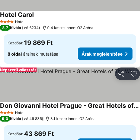
Hotel Carol
Hotel
4 Kategória
8,7
Kiváló
6234
0.4 km-re innen: O2 Aréna
19 869 Ft
Kezdőár:
8 oldal
árainak mutatása
Árak megjelenítése
Népszerű választás
Megosztá
Ho
Don Giovanni Hotel Prague - Great Hotels of The World
Hotel
4 Kategória
9,0
Kiváló
45 835
3.1 km-re innen: O2 Aréna
43 869 Ft
Kezdőár: