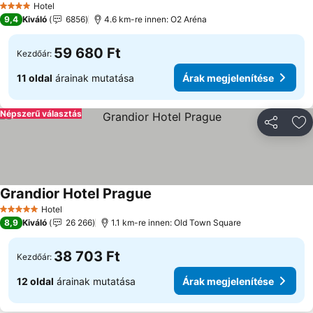
Hotel
4 Kategória
9,4
Kiváló
6856
4.6 km-re innen: O2 Aréna
59 680 Ft
Kezdőár:
11 oldal
árainak mutatása
Árak megjelenítése
Népszerű választás
Megosztá
Ho
Grandior Hotel Prague
Hotel
5 Kategória
8,9
Kiváló
26 266
1.1 km-re innen: Old Town Square
38 703 Ft
Kezdőár:
12 oldal
árainak mutatása
Árak megjelenítése