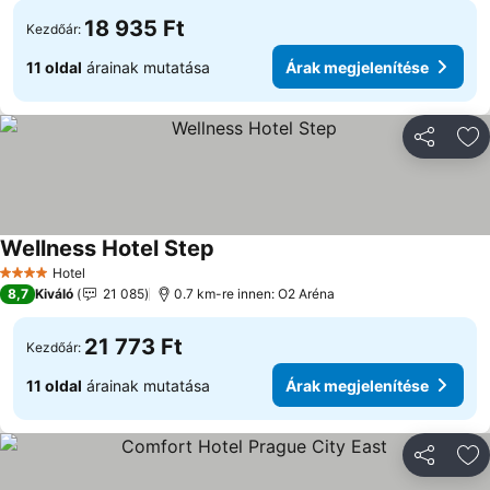
18 935 Ft
Kezdőár:
11 oldal
árainak mutatása
Árak megjelenítése
Megosztá
Ho
Wellness Hotel Step
Hotel
4 Kategória
8,7
Kiváló
21 085
0.7 km-re innen: O2 Aréna
21 773 Ft
Kezdőár:
11 oldal
árainak mutatása
Árak megjelenítése
Megosztá
Ho