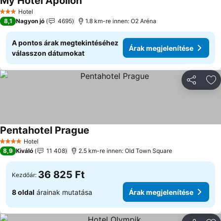
My Hotel Apollon
Hotel
3 Kategória
8,1
Nagyon jó
4695
1.8 km-re innen: O2 Aréna
A pontos árak megtekintéséhez
Árak megjelenítése
válasszon dátumokat
Megosztá
Ho
Pentahotel Prague
Hotel
4 Kategória
8,9
Kiváló
11 408
2.5 km-re innen: Old Town Square
36 825 Ft
Kezdőár:
8 oldal
árainak mutatása
Árak megjelenítése