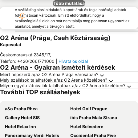
Több mutatása
A szállásfoglalási oldalaktól kapott árak és foglalhatósági adatok
folyamatosan változnak. Emiatt előfordulhat, hogy a
szállásfoglalási oldalon már nem találja meg pontosan ugyanazt az
ajánlatot, amelyet a trivagón látott.
O2 Aréna (Prága, Cseh Köztársaság)
Kapcsolat
Českomoravská 2345/17
,
Telefon
:
+420(266)771000
|
Hivatalos oldal
O2 Aréna - Gyakran ismételt kérdések
Miért népszerű a/az O2 Aréna Prága városában?
Mely szállások találhatóak a/az O2 Aréna közelében?
Milyen egyéb látnivalók találhatóak a/az O2 Aréna közelében?
További TOP szálláshelyek
a&o Praha Rhea
Hotel Golf Prague
Gallery Hotel SIS
ibis Praha Mala Strana
Hotel Relax Inn
Hotel Belvedere
Panorama by Verdi Hotels
Occidental Praha Five