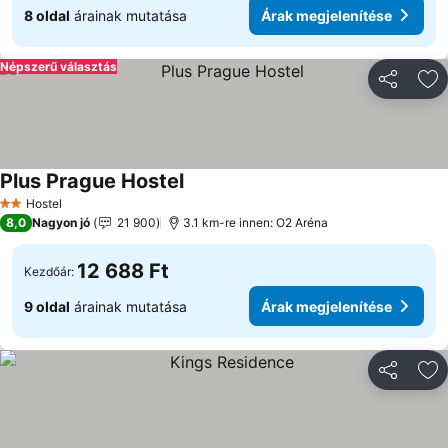
8 oldal
árainak mutatása
Árak megjelenítése
Népszerű választás
Megosztá
Ho
Plus Prague Hostel
Hostel
2 Kategória
8,0
Nagyon jó
21 900
3.1 km-re innen: O2 Aréna
12 688 Ft
Kezdőár:
9 oldal
árainak mutatása
Árak megjelenítése
Megosztá
Ho