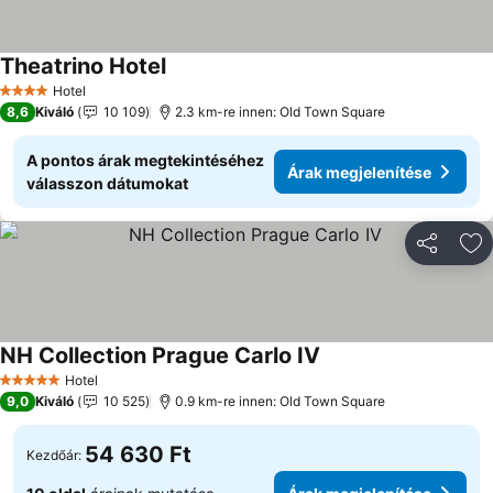
Theatrino Hotel
Hotel
4 Kategória
8,6
Kiváló
10 109
2.3 km-re innen: Old Town Square
A pontos árak megtekintéséhez
Árak megjelenítése
válasszon dátumokat
Megosztá
Ho
NH Collection Prague Carlo IV
Hotel
5 Kategória
9,0
Kiváló
10 525
0.9 km-re innen: Old Town Square
54 630 Ft
Kezdőár: