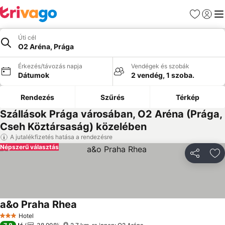
Kedvencek
Bejelen
Me
Úti cél
O2 Aréna, Prága
Érkezés/távozás napja
Vendégek és szobák
Dátumok
2 vendég, 1 szoba.
Rendezés
Szűrés
Térkép
Szállások Prága városában, O2 Aréna (Prága,
Cseh Köztársaság) közelében
A jutalékfizetés hatása a rendezésre
Népszerű választás
Megosztá
Ho
a&o Praha Rhea
Hotel
3 Kategória