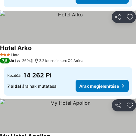
Megosztá
Ho
Hotel Arko
Hotel
3 Kategória
7,5
Jó
2694
2.2 km-re innen: O2 Aréna
14 262 Ft
Kezdőár:
7 oldal
árainak mutatása
Árak megjelenítése
Megosztá
Ho