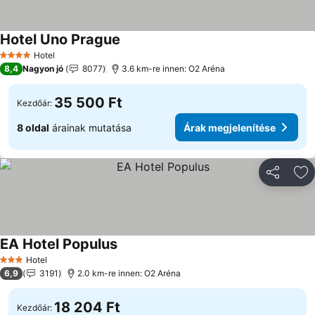
Hotel Uno Prague
Hotel
4 Kategória
8,4
Nagyon jó
8077
3.6 km-re innen: O2 Aréna
35 500 Ft
Kezdőár:
8 oldal
árainak mutatása
Árak megjelenítése
Megosztá
Ho
EA Hotel Populus
Hotel
3 Kategória
6,9
3191
2.0 km-re innen: O2 Aréna
18 204 Ft
Kezdőár: