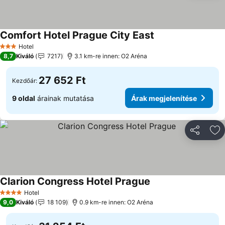
Comfort Hotel Prague City East
Hotel
3 Kategória
8,7
Kiváló
7217
3.1 km-re innen: O2 Aréna
27 652 Ft
Kezdőár:
9 oldal
árainak mutatása
Árak megjelenítése
Megosztá
Ho
Clarion Congress Hotel Prague
Hotel
4 Kategória
9,0
Kiváló
18 109
0.9 km-re innen: O2 Aréna