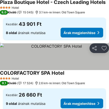
Plaza Boutique Hotel - Czech Leading Hotels
Hotel
4 Kategória
9,0
Kiváló
15 045
3.1 km-re innen: Old Town Square
43 901 Ft
Kezdőár:
8 oldal
árainak mutatása
Árak megjelenítése
Megosztá
Ho
COLORFACTORY SPA Hotel
Hotel
4 Kategória
9,1
Kiváló
17 524
2.6 km-re innen: Old Town Square
26 660 Ft
Kezdőár:
9 oldal
árainak mutatása
Árak megjelenítése