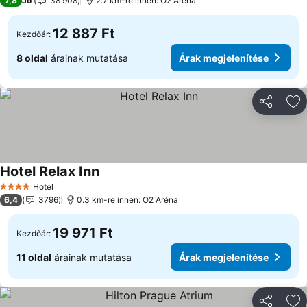
7,8
Jó
38 908
2.7 km-re innen: O2 Aréna
12 887 Ft
Kezdőár:
8 oldal
árainak mutatása
Árak megjelenítése
Megosztá
Ho
Hotel Relax Inn
Hotel
4 Kategória
6,4
3796
0.3 km-re innen: O2 Aréna
19 971 Ft
Kezdőár:
11 oldal
árainak mutatása
Árak megjelenítése