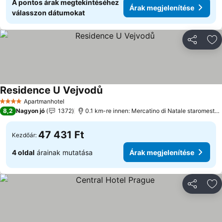
A pontos árak megtekintéséhez
Árak megjelenítése
válasszon dátumokat
Megosztá
Ho
Residence U Vejvodů
Apartmanhotel
4 Kategória
8,2
Nagyon jó
1372
0.1 km-re innen: Mercatino di Natale staromestske namest
47 431 Ft
Kezdőár:
4 oldal
árainak mutatása
Árak megjelenítése
Megosztá
Ho