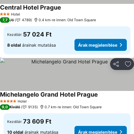
Central Hotel Prague
Hotel
3 Kategória
7,7
Jó
4789
0.4 km-re innen: Old Town Square
57 024 Ft
Kezdőár:
8 oldal
árainak mutatása
Árak megjelenítése
Megosztá
Ho
Michelangelo Grand Hotel Prague
Hotel
5 Kategória
9,0
Kiváló
9135
0.7 km-re innen: Old Town Square
73 609 Ft
Kezdőár:
10 oldal
árainak mutatása
Árak megjelenítése