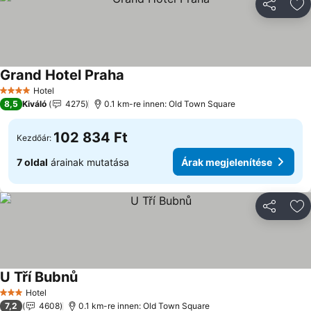
Megosztá
Ho
Grand Hotel Praha
Hotel
4 Kategória
8,5
Kiváló
4275
0.1 km-re innen: Old Town Square
102 834 Ft
Kezdőár:
7 oldal
árainak mutatása
Árak megjelenítése
Megosztá
Ho
U Tří Bubnů
Hotel
3 Kategória
7,2
4608
0.1 km-re innen: Old Town Square