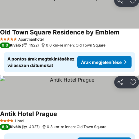
Megosztá
Ho
Old Town Square Residence by Emblem
Apartmanhotel
5 Kategória
9,0
Kiváló
1922
0.0 km-re innen: Old Town Square
A pontos árak megtekintéséhez
Árak megjelenítése
válasszon dátumokat
Megosztá
Ho
Antik Hotel Prague
Hotel
4 Kategória
8,9
Kiváló
4327
0.3 km-re innen: Old Town Square