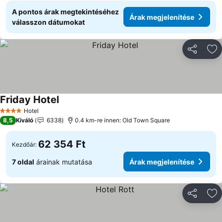
A pontos árak megtekintéséhez
Árak megjelenítése
válasszon dátumokat
Megosztá
Ho
Friday Hotel
Hotel
4 Kategória
8,5
Kiváló
6338
0.4 km-re innen: Old Town Square
62 354 Ft
Kezdőár:
7 oldal
árainak mutatása
Árak megjelenítése
Megosztá
Ho