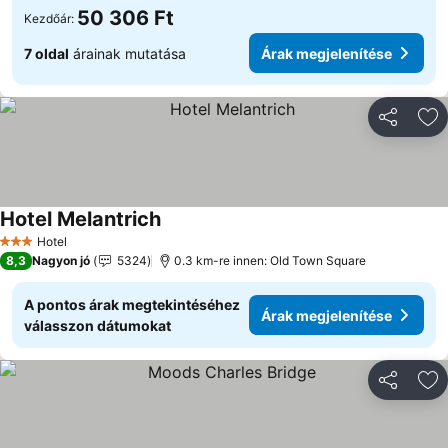
50 306 Ft
Kezdőár:
7 oldal
árainak mutatása
Árak megjelenítése
Megosztá
Ho
Hotel Melantrich
Hotel
3 Kategória
8,3
Nagyon jó
5324
0.3 km-re innen: Old Town Square
A pontos árak megtekintéséhez
Árak megjelenítése
válasszon dátumokat
Megosztá
Ho