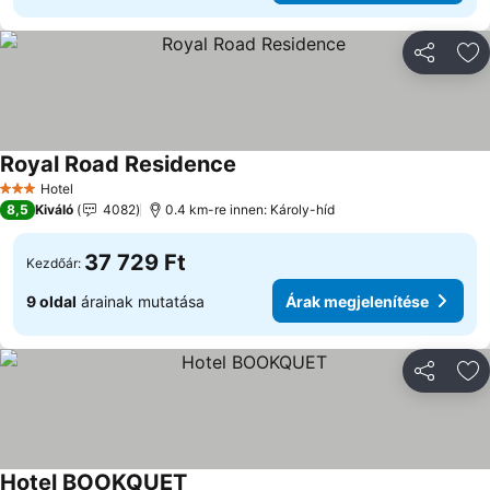
Megosztá
Ho
Royal Road Residence
Hotel
3 Kategória
8,5
Kiváló
4082
0.4 km-re innen: Károly-híd
37 729 Ft
Kezdőár:
9 oldal
árainak mutatása
Árak megjelenítése
Megosztá
Ho
Hotel BOOKQUET