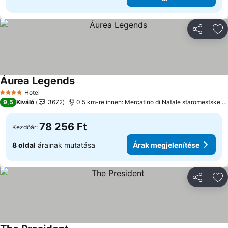
Megosztá
Ho
Áurea Legends
Hotel
4 Kategória
9,5
Kiváló
3672
0.5 km-re innen: Mercatino di Natale staromestske namest
78 256 Ft
Kezdőár:
8 oldal
árainak mutatása
Árak megjelenítése
Megosztá
Ho