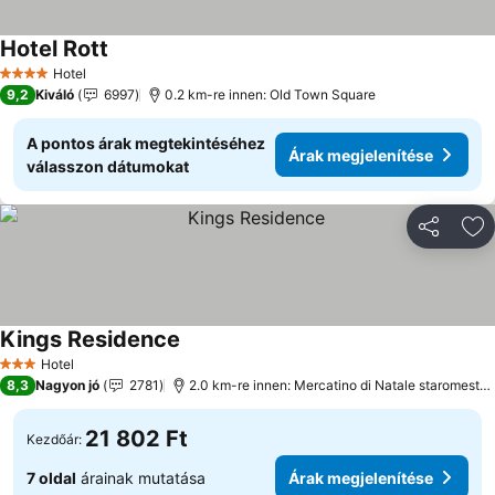
Hotel Rott
Hotel
4 Kategória
9,2
Kiváló
6997
0.2 km-re innen: Old Town Square
A pontos árak megtekintéséhez
Árak megjelenítése
válasszon dátumokat
Megosztá
Ho
Kings Residence
Hotel
3 Kategória
8,3
Nagyon jó
2781
2.0 km-re innen: Mercatino di Natale staromestske namest
21 802 Ft
Kezdőár:
7 oldal
árainak mutatása
Árak megjelenítése