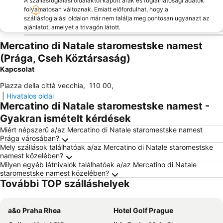
A szállásfoglalási oldalaktól kapott árak és foglalhatósági adatok
folyamatosan változnak. Emiatt előfordulhat, hogy a
szállásfoglalási oldalon már nem találja meg pontosan ugyanazt az
ajánlatot, amelyet a trivagón látott.
Mercatino di Natale staromestske namest
(Prága, Cseh Köztársaság)
Kapcsolat
Piazza della città vecchia
,
110 00
,
|
Hivatalos oldal
Mercatino di Natale staromestske namest -
Gyakran ismételt kérdések
Miért népszerű a/az Mercatino di Natale staromestske namest
Prága városában?
Mely szállások találhatóak a/az Mercatino di Natale staromestske
namest közelében?
Milyen egyéb látnivalók találhatóak a/az Mercatino di Natale
staromestske namest közelében?
További TOP szálláshelyek
a&o Praha Rhea
Hotel Golf Prague