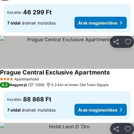
46 299 Ft
Kezdőár:
7 oldal
árainak mutatása
Árak megjelenítése
Megosztá
Ho
Prague Central Exclusive Apartments
Apartmanhotel
4 Kategória
8,2
Nagyon jó
1269
0.3 km-re innen: Old Town Square
88 868 Ft
Kezdőár:
7 oldal
árainak mutatása
Árak megjelenítése
Megosztá
Ho