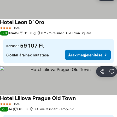
Hotel Leon D´Oro
Hotel
4 Kategória
8,9
Kiváló
11 602
0.2 km-re innen: Old Town Square
59 107 Ft
Kezdőár:
8 oldal
árainak mutatása
Árak megjelenítése
Megosztá
Ho
Hotel Liliova Prague Old Town
Hotel
4 Kategória
7,6
Jó
6103
0.4 km-re innen: Károly-híd