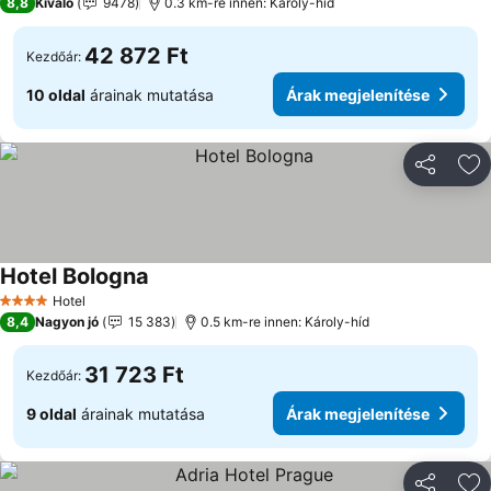
8,8
Kiváló
9478
0.3 km-re innen: Károly-híd
42 872 Ft
Kezdőár:
10 oldal
árainak mutatása
Árak megjelenítése
Megosztá
Ho
Hotel Bologna
Hotel
4 Kategória
8,4
Nagyon jó
15 383
0.5 km-re innen: Károly-híd
31 723 Ft
Kezdőár:
9 oldal
árainak mutatása
Árak megjelenítése