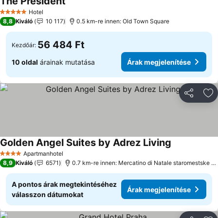
The President
Hotel
5 Kategória
8,8
Kiváló
10 117
0.5 km-re innen: Old Town Square
56 484 Ft
Kezdőár:
10 oldal
árainak mutatása
Árak megjelenítése
Megosztá
Ho
Golden Angel Suites by Adrez Living
Apartmanhotel
4 Kategória
8,9
Kiváló
6571
0.7 km-re innen: Mercatino di Natale staromestske namest
A pontos árak megtekintéséhez
Árak megjelenítése
válasszon dátumokat