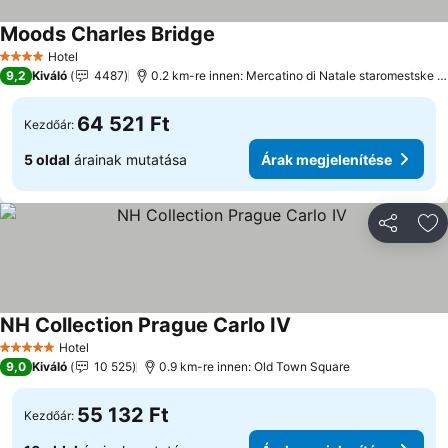
Moods Charles Bridge
Hotel
4 Kategória
9,2
Kiváló
4487
0.2 km-re innen: Mercatino di Natale staromestske namest
64 521 Ft
Kezdőár:
5 oldal
árainak mutatása
Árak megjelenítése
Megosztá
Ho
NH Collection Prague Carlo IV
Hotel
5 Kategória
9,0
Kiváló
10 525
0.9 km-re innen: Old Town Square
55 132 Ft
Kezdőár: