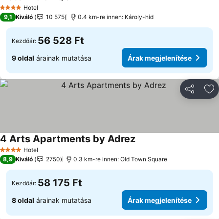
Hotel
4 Kategória
9,1
Kiváló
10 575
0.4 km-re innen: Károly-híd
56 528 Ft
Kezdőár:
9 oldal
árainak mutatása
Árak megjelenítése
Megosztá
Ho
4 Arts Apartments by Adrez
Hotel
4 Kategória
8,9
Kiváló
2750
0.3 km-re innen: Old Town Square
58 175 Ft
Kezdőár:
8 oldal
árainak mutatása
Árak megjelenítése