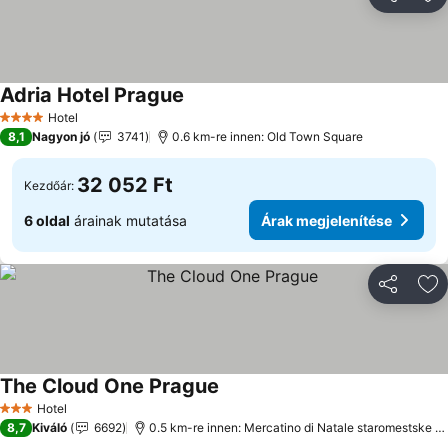
Megosztá
Ho
Adria Hotel Prague
Hotel
4 Kategória
8,1
Nagyon jó
3741
0.6 km-re innen: Old Town Square
32 052 Ft
Kezdőár:
6 oldal
árainak mutatása
Árak megjelenítése
Megosztá
Ho
The Cloud One Prague
Hotel
3 Kategória
8,7
Kiváló
6692
0.5 km-re innen: Mercatino di Natale staromestske namest