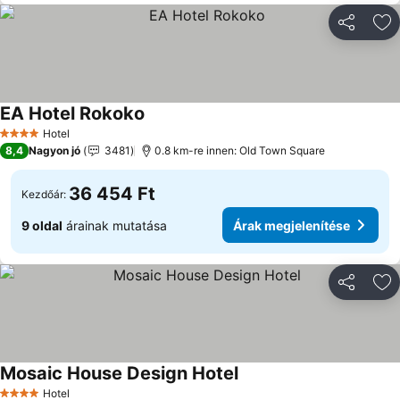
Megosztá
Ho
EA Hotel Rokoko
Hotel
4 Kategória
8,4
Nagyon jó
3481
0.8 km-re innen: Old Town Square
36 454 Ft
Kezdőár:
9 oldal
árainak mutatása
Árak megjelenítése
Megosztá
Ho
Mosaic House Design Hotel
Hotel
4 Kategória