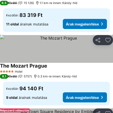
9,5
Kiváló
15 126
1.1 km-re innen: Károly-híd
83 319 Ft
Kezdőár:
11 oldal
árainak mutatása
Árak megjelenítése
Megosztá
Ho
The Mozart Prague
Hotel
5 Kategória
9,1
Kiváló
5757
0.3 km-re innen: Károly-híd
94 140 Ft
Kezdőár:
9 oldal
árainak mutatása
Árak megjelenítése
Népszerű választás