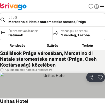
Kedvencek
Bejelen
Me
Úti cél
Mercatino di Natale staromestske namest, Prága
Érkezés/távozás napja
Vendégek és szobák
Dátumok
2 vendég, 1 szoba.
Rendezés
Szűrés
Térkép
Szállások Prága városában, Mercatino di
Natale staromestske namest (Prága, Cseh
Köztársaság) közelében
A jutalékfizetés hatása a rendezésre
Megosztá
Ho
Unitas Hotel