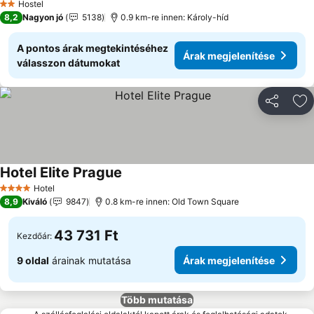
Hostel
2 Kategória
8,2
Nagyon jó
5138
0.9 km-re innen: Károly-híd
A pontos árak megtekintéséhez
Árak megjelenítése
válasszon dátumokat
Megosztá
Ho
Hotel Elite Prague
Hotel
4 Kategória
8,9
Kiváló
9847
0.8 km-re innen: Old Town Square
43 731 Ft
Kezdőár:
9 oldal
árainak mutatása
Árak megjelenítése
Több mutatása