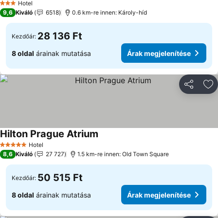
Hotel
3 Kategória
9,6
Kiváló
6518
0.6 km-re innen: Károly-híd
28 136 Ft
Kezdőár:
8 oldal
árainak mutatása
Árak megjelenítése
Megosztá
Ho
Hilton Prague Atrium
Hotel
5 Kategória
8,6
Kiváló
27 727
1.5 km-re innen: Old Town Square
50 515 Ft
Kezdőár:
8 oldal
árainak mutatása
Árak megjelenítése