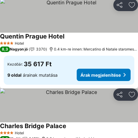
Megosztá
Ho
Quentin Prague Hotel
Hotel
4 Kategória
8,3
Nagyon jó
3370
0.4 km-re innen: Mercatino di Natale staromestske namest
35 617 Ft
Kezdőár:
9 oldal
árainak mutatása
Árak megjelenítése
Megosztá
Ho
Charles Bridge Palace
Hotel
4 Kategória