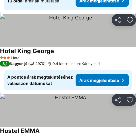
10 oldal
árainak mutatása
Árak megjelenítése
Megosztá
Ho
Hotel King George
Hotel
3 Kategória
8,1
Nagyon jó
2970
0.4 km-re innen: Károly-híd
A pontos árak megtekintéséhez
Árak megjelenítése
válasszon dátumokat
Megosztá
Ho
Hostel EMMA