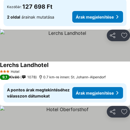
127 698 Ft
Kezdőár:
2 oldal
árainak mutatása
Árak megjelenítése
Megosztá
Ho
Lerchs Landhotel
Hotel
3 Kategória
9,1
Kiváló
1078
0.7 km-re innen: St. Johann-Alpendorf
A pontos árak megtekintéséhez
Árak megjelenítése
válasszon dátumokat
Megosztá
Ho