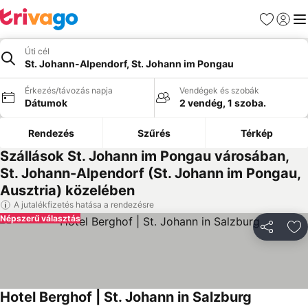
Kedvencek
Bejelen
Me
Úti cél
St. Johann-Alpendorf, St. Johann im Pongau
Érkezés/távozás napja
Vendégek és szobák
Dátumok
2 vendég, 1 szoba.
Rendezés
Szűrés
Térkép
Szállások St. Johann im Pongau városában,
St. Johann-Alpendorf (St. Johann im Pongau,
Ausztria) közelében
A jutalékfizetés hatása a rendezésre
Népszerű választás
Megosztá
Ho
Hotel Berghof | St. Johann in Salzburg