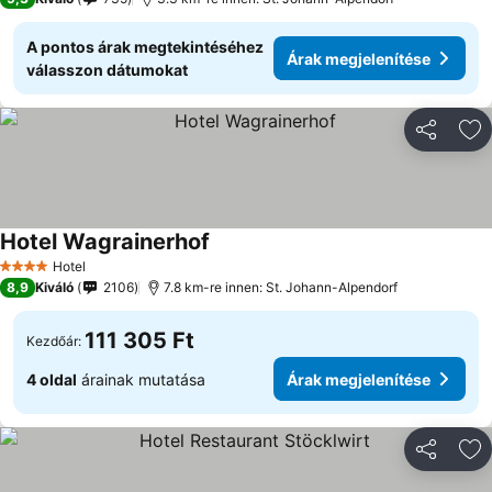
A pontos árak megtekintéséhez
Árak megjelenítése
válasszon dátumokat
Megosztá
Ho
Hotel Wagrainerhof
Hotel
4 Kategória
8,9
Kiváló
2106
7.8 km-re innen: St. Johann-Alpendorf
111 305 Ft
Kezdőár:
4 oldal
árainak mutatása
Árak megjelenítése
Megosztá
Ho