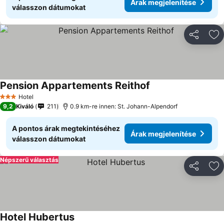
Árak megjelenítése
válasszon dátumokat
Megosztá
Ho
Pension Appartements Reithof
Hotel
3 Kategória
9,2
Kiváló
211
0.9 km-re innen: St. Johann-Alpendorf
A pontos árak megtekintéséhez
Árak megjelenítése
válasszon dátumokat
Népszerű választás
Megosztá
Ho
Hotel Hubertus