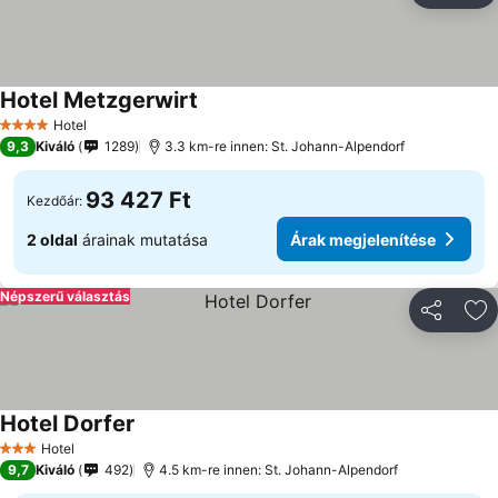
Hotel Metzgerwirt
Hotel
4 Kategória
9,3
Kiváló
1289
3.3 km-re innen: St. Johann-Alpendorf
93 427 Ft
Kezdőár:
2 oldal
árainak mutatása
Árak megjelenítése
Népszerű választás
Megosztá
Ho
Hotel Dorfer
Hotel
3 Kategória
9,7
Kiváló
492
4.5 km-re innen: St. Johann-Alpendorf