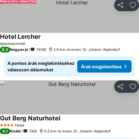
Népszerű választás
Megosztá
Ho
Hotel Lercher
Apartmanhotel
8,3
Nagyon jó
1938
2.6 km-re innen: St. Johann-Alpendorf
A pontos árak megtekintéséhez
Árak megjelenítése
válasszon dátumokat
Megosztá
Ho
Gut Berg Naturhotel
Hotel
4 Kategória
9,1
Kiváló
748
0.5 km-re innen: St. Johann-Alpendorf