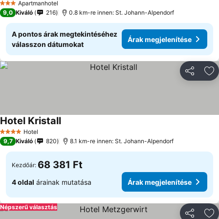
Apartmanhotel
3 Kategória
9,0
Kiváló
216
0.8 km-re innen: St. Johann-Alpendorf
A pontos árak megtekintéséhez
Árak megjelenítése
válasszon dátumokat
Megosztá
Ho
Hotel Kristall
Hotel
4 Kategória
9,7
Kiváló
820
8.1 km-re innen: St. Johann-Alpendorf
68 381 Ft
Kezdőár:
4 oldal
árainak mutatása
Árak megjelenítése
Népszerű választás
Megosztá
Ho