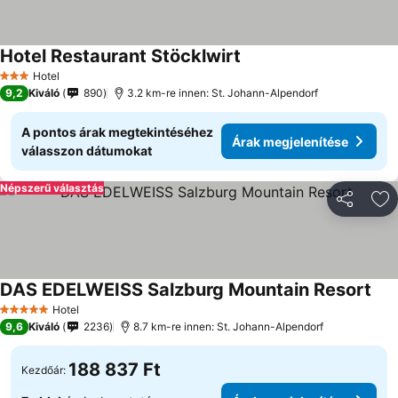
Hotel Restaurant Stöcklwirt
Hotel
3 Kategória
9,2
Kiváló
890
3.2 km-re innen: St. Johann-Alpendorf
A pontos árak megtekintéséhez
Árak megjelenítése
válasszon dátumokat
Népszerű választás
Megosztá
Ho
DAS EDELWEISS Salzburg Mountain Resort
Hotel
5 Kategória
9,6
Kiváló
2236
8.7 km-re innen: St. Johann-Alpendorf
188 837 Ft
Kezdőár: