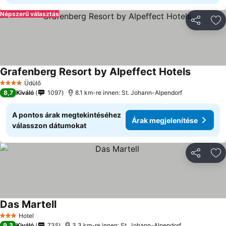
Népszerű választás
Megosztá
Ho
Grafenberg Resort by Alpeffect Hotels
Üdülő
4 Kategória
8,7
Kiváló
1097
8.1 km-re innen: St. Johann-Alpendorf
A pontos árak megtekintéséhez
Árak megjelenítése
válasszon dátumokat
Megosztá
Ho
Das Martell
Hotel
3 Kategória
9,3
Kiváló
735
3.3 km-re innen: St. Johann-Alpendorf