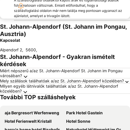
A szállásfoglalási oldalaktól kapott árak és foglalhatósági adatok
folyamatosan változnak. Emiatt előfordulhat, hogy a
szállásfoglalási oldalon már nem találja meg pontosan ugyanazt az
ajánlatot, amelyet a trivagón látott.
St. Johann-Alpendorf (St. Johann im Pongau,
Ausztria)
Kapcsolat
Alpendorf 2
,
5600
,
St. Johann-Alpendorf - Gyakran ismételt
kérdések
Miért népszerű a/az St. Johann-Alpendorf St. Johann im Pongau
városában?
Mely szállások találhatóak a/az St. Johann-Alpendorf közelében?
Milyen egyéb látnivalók találhatóak a/az St. Johann-Alpendorf
közelében?
További TOP szálláshelyek
aja Bergresort Werfenweng
Park Hotel Gastein
Hotel Ferienwelt Kristall
Hotel Sonne
harry's home hotel Bischofshofen
Naturhotel Hüttenwirt im Großarltal