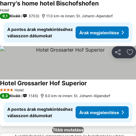
harry's home hotel Bischofshofen
Hotel
9,1
Kiváló
3703
11.0 km-re innen: St. Johann-Alpendorf
A pontos árak megtekintéséhez
Árak megjelenítése
válasszon dátumokat
Megosztá
Ho
Hotel Grossarler Hof Superior
Hotel
4 Kategória
9,3
Kiváló
1145
9.0 km-re innen: St. Johann-Alpendorf
A pontos árak megtekintéséhez
Árak megjelenítése
válasszon dátumokat
Több mutatása