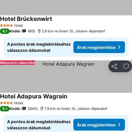
Hotel Brückenwirt
Hotel
4 Kategória
9,1
Kiváló
665
2.8 km-re innen: St. Johann-Alpendorf
A pontos árak megtekintéséhez
Árak megjelenítése
válasszon dátumokat
Népszerű választás
Megosztá
Ho
Hotel Adapura Wagrain
Hotel
4 Kategória
9,1
Kiváló
2840
7.9 km-re innen: St. Johann-Alpendorf
A pontos árak megtekintéséhez
Árak megjelenítése
válasszon dátumokat