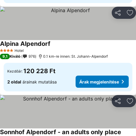
Megosztá
Ho
Alpina Alpendorf
Hotel
4 Kategória
9,1
Kiváló
976
0.1 km-re innen: St. Johann-Alpendorf
120 228 Ft
Kezdőár:
2 oldal
árainak mutatása
Árak megjelenítése
Megosztá
Ho
Sonnhof Alpendorf - an adults only place