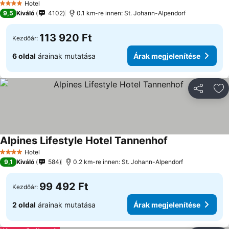
Hotel
4 Kategória
9,5
Kiváló
4102
0.1 km-re innen: St. Johann-Alpendorf
113 920 Ft
Kezdőár:
6 oldal
árainak mutatása
Árak megjelenítése
Megosztá
Ho
Alpines Lifestyle Hotel Tannenhof
Hotel
4 Kategória
9,1
Kiváló
584
0.2 km-re innen: St. Johann-Alpendorf
99 492 Ft
Kezdőár:
2 oldal
árainak mutatása
Árak megjelenítése