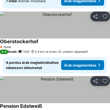
7 oldal
árainak mutatása
Árak megjelenítése
Megosztá
Ho
Oberstockerhof
Hotel
1 Kategória
9,8
Kiváló
154
0.5 km-re innen: St. Johann-Alpendorf
A pontos árak megtekintéséhez
Árak megjelenítése
válasszon dátumokat
Megosztá
Ho
Pension Edelweiß