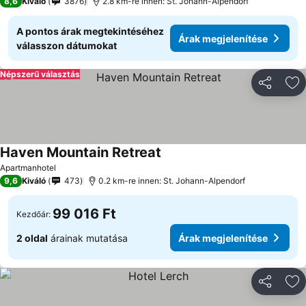
8,6
Kiváló
3876
2.8 km-re innen: St. Johann-Alpendorf
A pontos árak megtekintéséhez
Árak megjelenítése
válasszon dátumokat
Népszerű választás
Megosztá
Ho
Haven Mountain Retreat
Apartmanhotel
9,6
Kiváló
473
0.2 km-re innen: St. Johann-Alpendorf
99 016 Ft
Kezdőár:
2 oldal
árainak mutatása
Árak megjelenítése
Megosztá
Ho