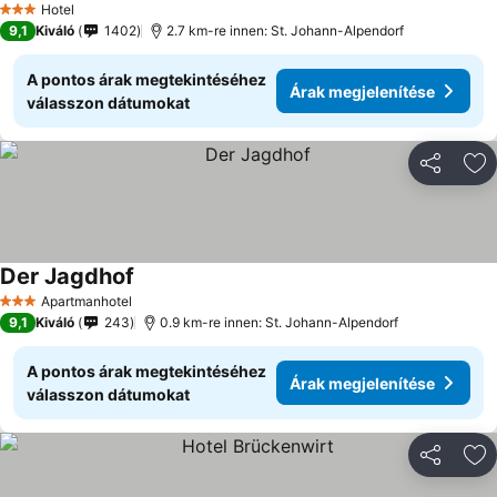
Hotel
3 Kategória
9,1
Kiváló
1402
2.7 km-re innen: St. Johann-Alpendorf
A pontos árak megtekintéséhez
Árak megjelenítése
válasszon dátumokat
Megosztá
Ho
Der Jagdhof
Apartmanhotel
3 Kategória
9,1
Kiváló
243
0.9 km-re innen: St. Johann-Alpendorf
A pontos árak megtekintéséhez
Árak megjelenítése
válasszon dátumokat
Megosztá
Ho