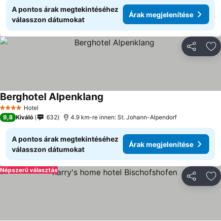
A pontos árak megtekintéséhez
Árak megjelenítése
válasszon dátumokat
Megosztá
Ho
Berghotel Alpenklang
Hotel
4 Kategória
9,8
Kiváló
632
4.9 km-re innen: St. Johann-Alpendorf
A pontos árak megtekintéséhez
Árak megjelenítése
válasszon dátumokat
Népszerű választás
Megosztá
Ho