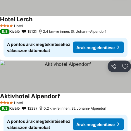
Hotel Lerch
Hotel
4 Kategória
8,8
Kiváló
1512
2.4 km-re innen: St. Johann-Alpendorf
A pontos árak megtekintéséhez
Árak megjelenítése
válasszon dátumokat
Megosztá
Ho
Aktivhotel Alpendorf
Hotel
4 Kategória
9,3
Kiváló
1223
0.2 km-re innen: St. Johann-Alpendorf
A pontos árak megtekintéséhez
Árak megjelenítése
válasszon dátumokat