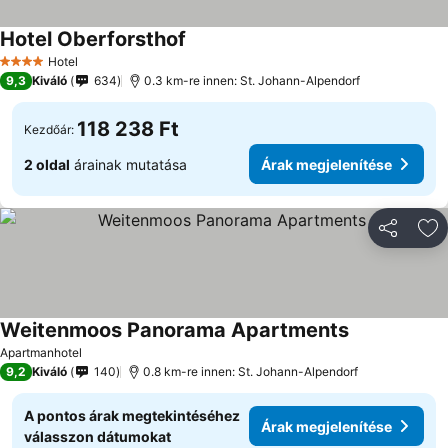
Hotel Oberforsthof
Hotel
4 Kategória
9,3
Kiváló
634
0.3 km-re innen: St. Johann-Alpendorf
118 238 Ft
Kezdőár:
2 oldal
árainak mutatása
Árak megjelenítése
Megosztá
Ho
Weitenmoos Panorama Apartments
Apartmanhotel
9,2
Kiváló
140
0.8 km-re innen: St. Johann-Alpendorf
A pontos árak megtekintéséhez
Árak megjelenítése
válasszon dátumokat