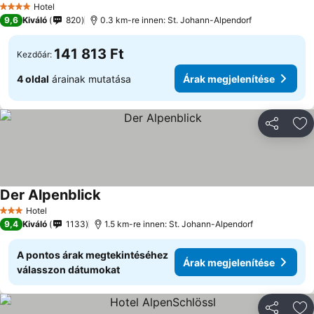
Hotel
4 Kategória
9,6
Kiváló
820
0.3 km-re innen: St. Johann-Alpendorf
141 813 Ft
Kezdőár:
4 oldal
árainak mutatása
Árak megjelenítése
Megosztá
Ho
Der Alpenblick
Hotel
3 Kategória
9,4
Kiváló
1133
1.5 km-re innen: St. Johann-Alpendorf
A pontos árak megtekintéséhez
Árak megjelenítése
válasszon dátumokat