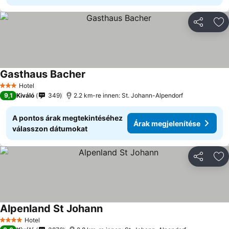
Megosztá
Ho
Gasthaus Bacher
Hotel
3 Kategória
9,1
Kiváló
349
2.2 km-re innen: St. Johann-Alpendorf
A pontos árak megtekintéséhez
Árak megjelenítése
válasszon dátumokat
Megosztá
Ho
Alpenland St Johann
Hotel
4 Kategória