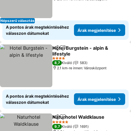
Népszerű választás
A pontos árak megtekintéséhez
Árak megjelenítése
válasszon dátumokat
Hotel Burgstein - alpin &
Megosztás
Hozzáadás a kedvencekhez
lifestyle
Árak megjelenítése
4 Kategória
8,7
Kiváló
583
2.1 km-re innen: Városközpont
A pontos árak megtekintéséhez
Árak megjelenítése
válasszon dátumokat
Naturhotel Waldklause
Megosztás
Hozzáadás a kedvencekhez
Ára
5 Kategória
9,7
Kiváló
1691