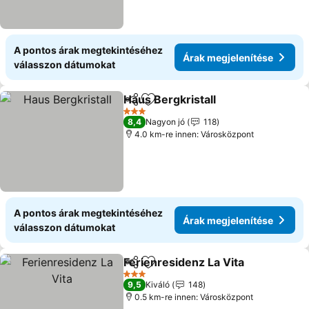
A pontos árak megtekintéséhez
Árak megjelenítése
válasszon dátumokat
Haus Bergkristall
Megosztás
Hozzáadás a kedvencekhez
Árak meg
3 Kategória
8,4
Nagyon jó
118
4.0 km-re innen: Városközpont
A pontos árak megtekintéséhez
Árak megjelenítése
válasszon dátumokat
Ferienresidenz La Vita
Megosztás
Hozzáadás a kedvencekhez
Ára
3 Kategória
9,5
Kiváló
148
0.5 km-re innen: Városközpont