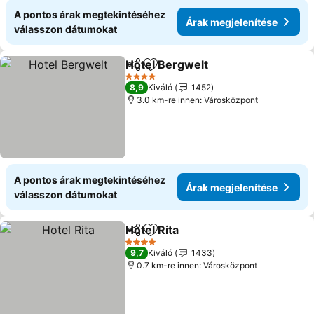
A pontos árak megtekintéséhez
Árak megjelenítése
válasszon dátumokat
Hotel Bergwelt
Megosztás
Hozzáadás a kedvencekhez
Árak megje
4 Kategória
8,9
Kiváló
1452
3.0 km-re innen: Városközpont
A pontos árak megtekintéséhez
Árak megjelenítése
válasszon dátumokat
Hotel Rita
Megosztás
Hozzáadás a kedvencekhez
Árak megjeleníté
4 Kategória
9,7
Kiváló
1433
0.7 km-re innen: Városközpont