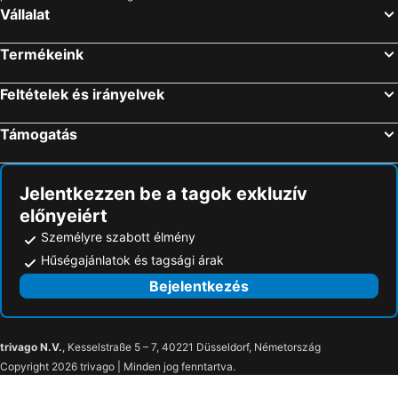
Cortina d'Ampezzo, Veneto Szállás
Bécs, Bécs Szállás
Vállalat
Salzburg, Salzburg Szállás
Graz, Stájerország Szállás
Termékeink
Hallstatt, Felső-Ausztria Szállás
Schladming, Stájerország Szállás
Obertraun, Felső-Ausztria Szállás
Klagenfurt am Wörthersee, Karintia Szállás
Feltételek és irányelvek
Támogatás
Jelentkezzen be a tagok exkluzív
előnyeiért
Személyre szabott élmény
Hűségajánlatok és tagsági árak
Bejelentkezés
trivago N.V.
, Kesselstraße 5 – 7, 40221 Düsseldorf, Németország
Copyright 2026 trivago | Minden jog fenntartva.