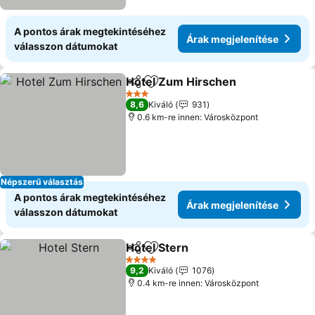
A pontos árak megtekintéséhez
Árak megjelenítése
válasszon dátumokat
Hotel Zum Hirschen
Megosztás
Hozzáadás a kedvencekhez
Árak m
3 Kategória
8,6
Kiváló
931
0.6 km-re innen: Városközpont
Népszerű választás
A pontos árak megtekintéséhez
Árak megjelenítése
válasszon dátumokat
Hotel Stern
Megosztás
Hozzáadás a kedvencekhez
Árak megjelení
4 Kategória
9,2
Kiváló
1076
0.4 km-re innen: Városközpont