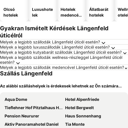
Olcsó
Luxushote
Hotelek
Állatbarát
Well
hotelek
lek
medencév
hotelek
otele
el
Gyakran Ismételt Kérdések Längenfeld
úticélról
Melyek a legjobb szállodák Längenfeld úticél esetén?
Melyek a legjobb luxusszállodák Längenfeld úticél esetén?
Melyek a legjobb kutyabarát szállodák Längenfeld úticél esetén?
Melyek a legjobb szállodák wellness-részleggel Längenfeld úticél
esetén?
Melyek a legjobb szállodák medencével Längenfeld úticél esetén?
Szállás Längenfeld
Az alábbi szálláshelyek is érdekesek lehetnek az Ön számára...
Aqua Dome
Hotel Alpenfriede
Tieflehner Hof Pitztalhaus Hotel
Hotel Bergwelt
Pension Neururer
Haus Sonnenhang
Aktiv Panoramahotel Daniel
Tia Monte