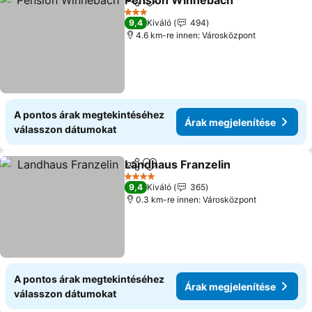
Pension Winnebach
Megosztás
Hozzáadás a kedvencekhez
Árak m
3 Kategória
9,4
Kiváló
494
4.6 km-re innen: Városközpont
A pontos árak megtekintéséhez
Árak megjelenítése
válasszon dátumokat
Landhaus Franzelin
Megosztás
Hozzáadás a kedvencekhez
Árak m
4 Kategória
9,4
Kiváló
365
0.3 km-re innen: Városközpont
A pontos árak megtekintéséhez
Árak megjelenítése
válasszon dátumokat