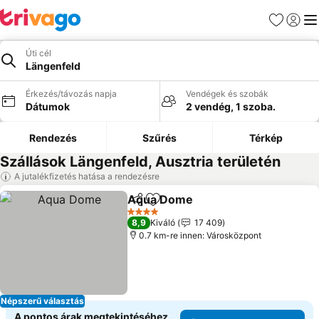
Kedvencek
Bejelen
Me
Úti cél
Längenfeld
Érkezés/távozás napja
Vendégek és szobák
Dátumok
2 vendég, 1 szoba.
Rendezés
Szűrés
Térkép
Szállások Längenfeld, Ausztria területén
A jutalékfizetés hatása a rendezésre
Aqua Dome
Megosztás
Hozzáadás a kedvencekhez
Árak megjelení
4 Kategória
8,9
Kiváló
17 409
0.7 km-re innen: Városközpont
Népszerű választás
A pontos árak megtekintéséhez