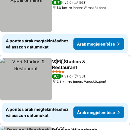
4 Kategória
9,7
Kiváló
568
1.0 km-re innen: Városközpont
A pontos árak megtekintéséhez
Árak megjelenítése
válasszon dátumokat
VIER Studios &
Megosztás
Hozzáadás a kedvencekhez
Restaurant
Árak megjelenítése
4 Kategória
9,5
Kiváló
381
2.8 km-re innen: Városközpont
A pontos árak megtekintéséhez
Árak megjelenítése
válasszon dátumokat