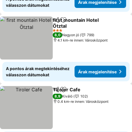
Árak megjelenítése
válasszon dátumokat
first mountain Hotel
Megosztás
Hozzáadás a kedvencekhez
Ötztal
Árak megjelenítése
3 Kategória
8,0
Nagyon jó
799
4.1 km-re innen: Városközpont
A pontos árak megtekintéséhez
Árak megjelenítése
válasszon dátumokat
Tiroler Cafe
Megosztás
Hozzáadás a kedvencekhez
Árak megjelen
8,9
Kiváló
102
0.4 km-re innen: Városközpont