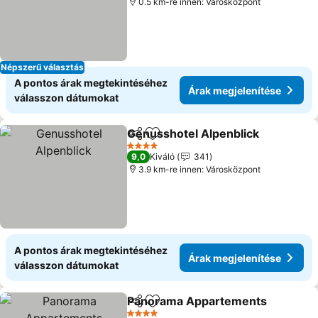
0.5 km-re innen: Városközpont
Népszerű választás
A pontos árak megtekintéséhez
Árak megjelenítése
válasszon dátumokat
Genusshotel Alpenblick
Megosztás
Hozzáadás a kedvencekhez
Ár
4 Kategória
9,0
Kiváló
341
3.9 km-re innen: Városközpont
A pontos árak megtekintéséhez
Árak megjelenítése
válasszon dátumokat
Panorama Appartements
Megosztás
Hozzáadás a kedvencekhez
Á