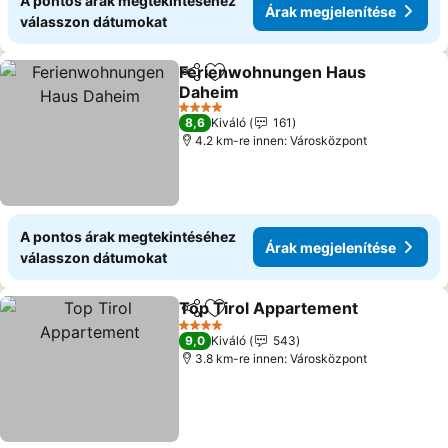
A pontos árak megtekintéséhez
Árak megjelenítése
válasszon dátumokat
Ferienwohnungen Haus
Megosztás
Hozzáadás a kedvencekhez
Daheim
Árak megjelenítése
4 Kategória
8,6
Kiváló
161
4.2 km-re innen: Városközpont
A pontos árak megtekintéséhez
Árak megjelenítése
válasszon dátumokat
Top Tirol Appartement
Megosztás
Hozzáadás a kedvencekhez
Ára
4 Kategória
9,0
Kiváló
543
3.8 km-re innen: Városközpont