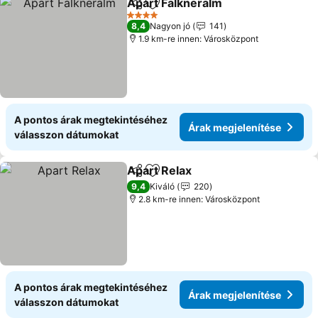
Apart Falkneralm
Megosztás
Hozzáadás a kedvencekhez
Árak meg
4 Kategória
8,4
Nagyon jó
141
1.9 km-re innen: Városközpont
A pontos árak megtekintéséhez
Árak megjelenítése
válasszon dátumokat
Apart Relax
Megosztás
Hozzáadás a kedvencekhez
Árak megjelení
9,4
Kiváló
220
2.8 km-re innen: Városközpont
A pontos árak megtekintéséhez
Árak megjelenítése
válasszon dátumokat