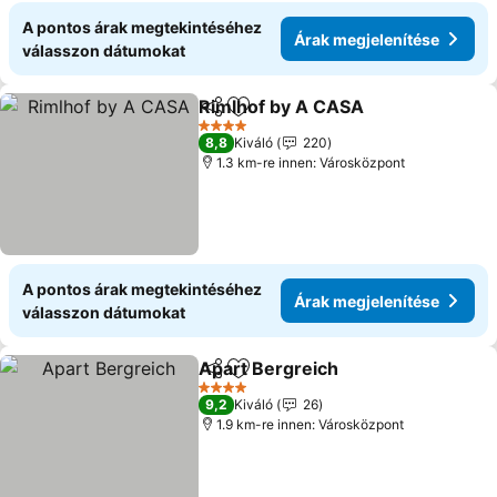
A pontos árak megtekintéséhez
Árak megjelenítése
válasszon dátumokat
Rimlhof by A CASA
Megosztás
Hozzáadás a kedvencekhez
Árak me
4 Kategória
8,8
Kiváló
220
1.3 km-re innen: Városközpont
A pontos árak megtekintéséhez
Árak megjelenítése
válasszon dátumokat
Apart Bergreich
Megosztás
Hozzáadás a kedvencekhez
Árak megj
4 Kategória
9,2
Kiváló
26
1.9 km-re innen: Városközpont