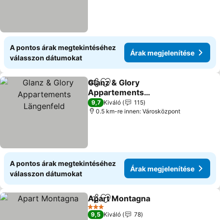
A pontos árak megtekintéséhez
Árak megjelenítése
válasszon dátumokat
Glanz & Glory
Megosztás
Hozzáadás a kedvencekhez
Appartements
Längenfeld
Árak megjelenítése
9,7
Kiváló
115
0.5 km-re innen: Városközpont
A pontos árak megtekintéséhez
Árak megjelenítése
válasszon dátumokat
Apart Montagna
Megosztás
Hozzáadás a kedvencekhez
Árak megj
3 Kategória
9,5
Kiváló
78