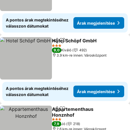
A pontos árak megtekintéséhez
Árak megjelenítése
válasszon dátumokat
Hotel Schöpf GmbH
Megosztás
Hozzáadás a kedvencekhez
Árak m
3 Kategória
9,0
Kiváló
492
3.9 km-re innen: Városközpont
A pontos árak megtekintéséhez
Árak megjelenítése
válasszon dátumokat
Appartementhaus
Megosztás
Hozzáadás a kedvencekhez
Honznhof
Árak megjelenítése
3 Kategória
7,9
Jó
218
2.6 km-re innen: Városközpont