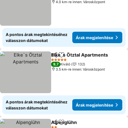
4.0 km-re innen: Városközpont
A pontos árak megtekintéséhez
Árak megjelenítése
válasszon dátumokat
Elke`s Ötztal Apartments
Megosztás
Hozzáadás a kedvencekhez
5 Kategória
9,7
Kiváló
132
3.5 km-re innen: Városközpont
A pontos árak megtekintéséhez
Árak megjelenítése
válasszon dátumokat
Alpenglühn
Megosztás
Hozzáadás a kedvencekhez
Árak megjelení