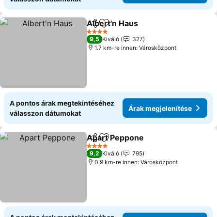
Albert'n Haus
Megosztás
Hozzáadás a kedvencekhez
Árak megjele
4 Kategória
9,5
Kiváló
327
1.7 km-re innen: Városközpont
A pontos árak megtekintéséhez
Árak megjelenítése
válasszon dátumokat
Apart Peppone
Megosztás
Hozzáadás a kedvencekhez
Árak megje
4 Kategória
9,2
Kiváló
795
0.9 km-re innen: Városközpont