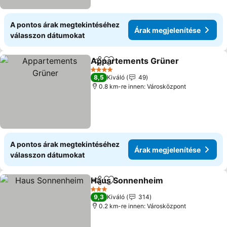
A pontos árak megtekintéséhez
Árak megjelenítése
válasszon dátumokat
Appartements Grüner
Megosztás
Hozzáadás a kedvencekhez
Ára
4 Kategória
8,5
Kiváló
49
0.8 km-re innen: Városközpont
A pontos árak megtekintéséhez
Árak megjelenítése
válasszon dátumokat
Haus Sonnenheim
Megosztás
Hozzáadás a kedvencekhez
Árak me
3 Kategória
9,3
Kiváló
314
0.2 km-re innen: Városközpont