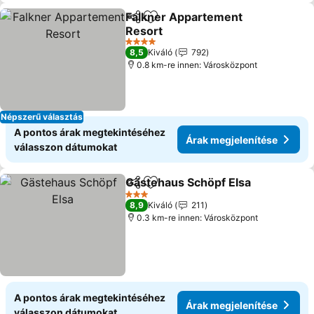
Falkner Appartement
Megosztás
Hozzáadás a kedvencekhez
Resort
Árak megjelenítése
4 Kategória
8,5
Kiváló
792
0.8 km-re innen: Városközpont
Népszerű választás
A pontos árak megtekintéséhez
Árak megjelenítése
válasszon dátumokat
Gästehaus Schöpf Elsa
Megosztás
Hozzáadás a kedvencekhez
Ára
3 Kategória
8,9
Kiváló
211
0.3 km-re innen: Városközpont
A pontos árak megtekintéséhez
Árak megjelenítése
válasszon dátumokat