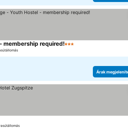
- membership required!
3 Kategória
asútállomás
Árak megjelenít
vasútállomás