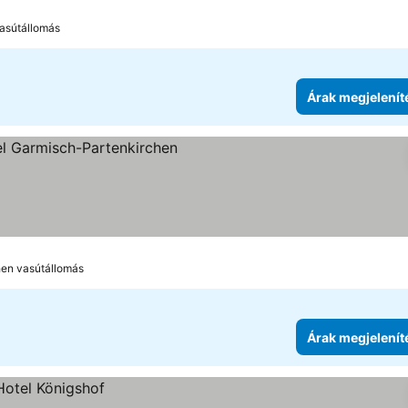
vasútállomás
Árak megjelenít
hen vasútállomás
Árak megjelenít