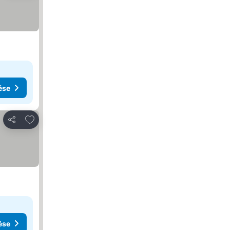
ése
Hozzáadás a kedvencekhez
Megosztás
ése