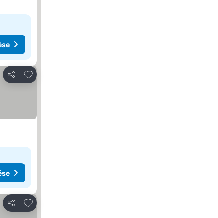
ése
Hozzáadás a kedvencekhez
Megosztás
ése
Hozzáadás a kedvencekhez
Megosztás