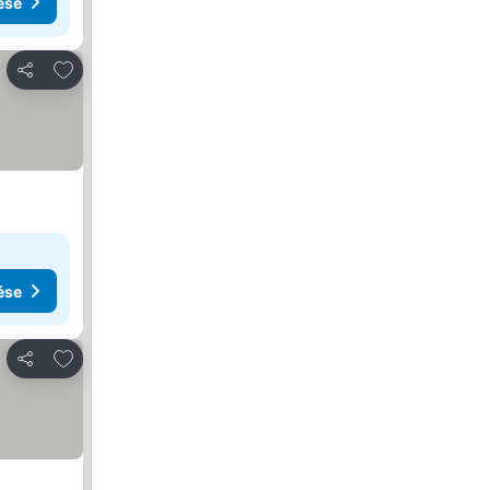
ése
Hozzáadás a kedvencekhez
Megosztás
ése
Hozzáadás a kedvencekhez
Megosztás