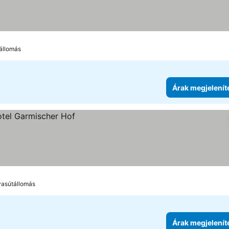
ria
állomás
Árak megjelenít
vasútállomás
Árak megjelenít