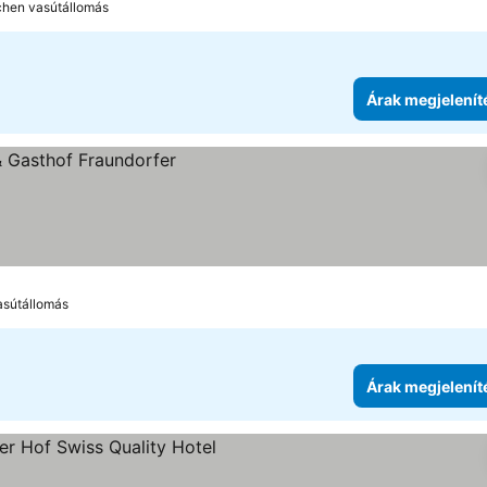
chen vasútállomás
Árak megjelenít
asútállomás
Árak megjelenít