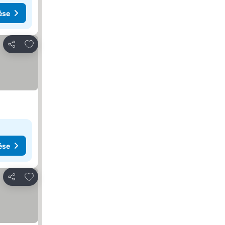
ése
Hozzáadás a kedvencekhez
Megosztás
ése
Hozzáadás a kedvencekhez
Megosztás