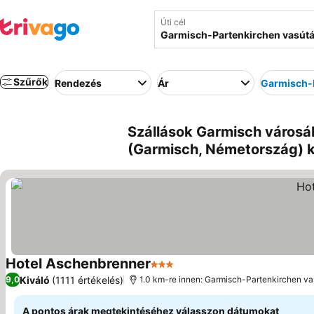
Úti cél
Szűrők
Rendezés
Ár
Garmisch-P
Szállások Garmisch városá
(Garmisch, Németország) 
Hotel Aschenbrenner
3 Kategória
Kiváló
(1111 értékelés)
9,0
1.0 km-re innen: Garmisch-Partenkirchen va
A pontos árak megtekintéséhez válasszon dátumokat