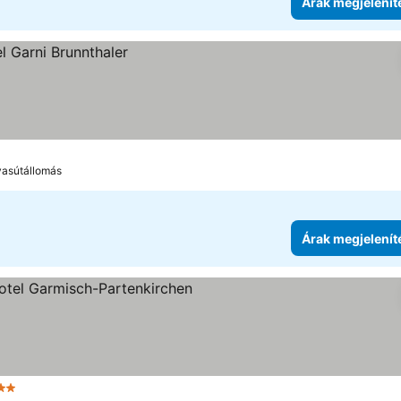
Árak megjelenít
vasútállomás
Árak megjelenít
ategória