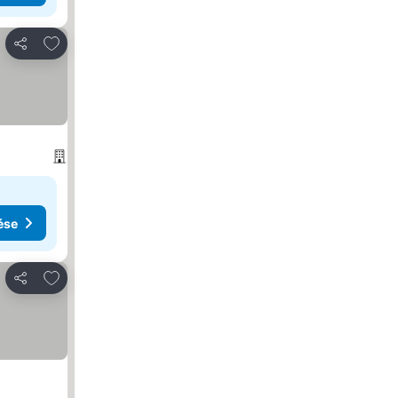
Hozzáadás a kedvencekhez
Megosztás
ése
Hozzáadás a kedvencekhez
Megosztás