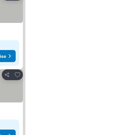
ése
Hozzáadás a kedvencekhez
Megosztás