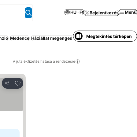
HU · Ft
Menü
Bejelentkezés
Megtekintés térképen
nzió
Medence
Háziállat megengedett
Rugalmas lemondás
Apart
A jutalékfizetés hatása a rendezésre
Hozzáadás a kedvencekhez
Megosztás