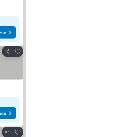
ése
Hozzáadás a kedvencekhez
Megosztás
ése
Hozzáadás a kedvencekhez
Megosztás