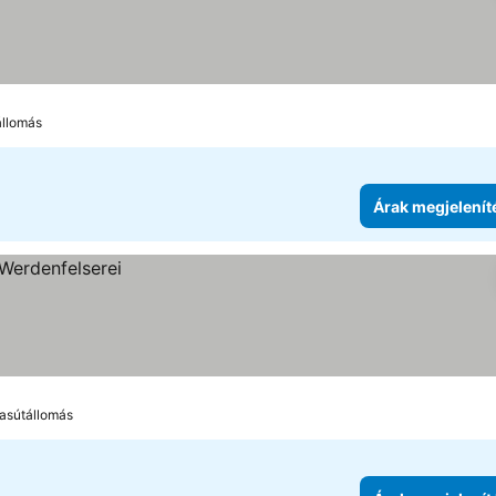
állomás
Árak megjelenít
vasútállomás