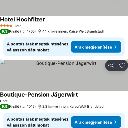
Hotel Hochfilzer
Hotel
4 Kategória
9,3
Kiváló
1765
4.1 km-re innen: KaiserWelt Brandstadl
A pontos árak megtekintéséhez
Árak megjelenítése
válasszon dátumokat
Megosztá
Ho
Boutique-Pension Jägerwirt
Hotel
9,5
Kiváló
1015
2.3 km-re innen: KaiserWelt Brandstadl
A pontos árak megtekintéséhez
Árak megjelenítése
válasszon dátumokat