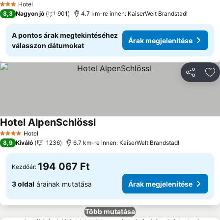
Hotel
3 Kategória
8,3
Nagyon jó
901
4.7 km-re innen: KaiserWelt Brandstadl
A pontos árak megtekintéséhez
Árak megjelenítése
válasszon dátumokat
Megosztá
Ho
Hotel AlpenSchlössl
Hotel
4 Kategória
8,9
Kiváló
1236
6.7 km-re innen: KaiserWelt Brandstadl
194 067 Ft
Kezdőár:
3 oldal
árainak mutatása
Árak megjelenítése
Több mutatása