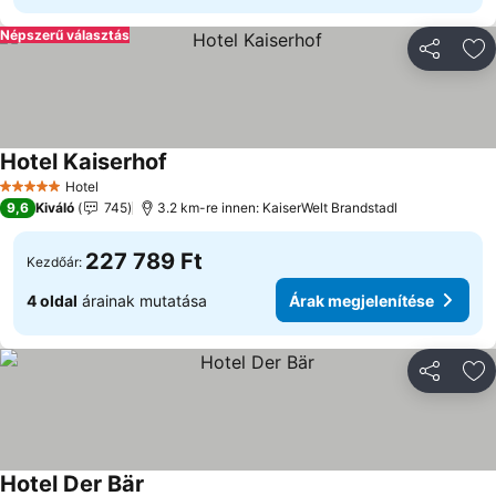
Népszerű választás
Megosztá
Ho
Hotel Kaiserhof
Hotel
5 Kategória
9,6
Kiváló
745
3.2 km-re innen: KaiserWelt Brandstadl
227 789 Ft
Kezdőár:
4 oldal
árainak mutatása
Árak megjelenítése
Megosztá
Ho
Hotel Der Bär