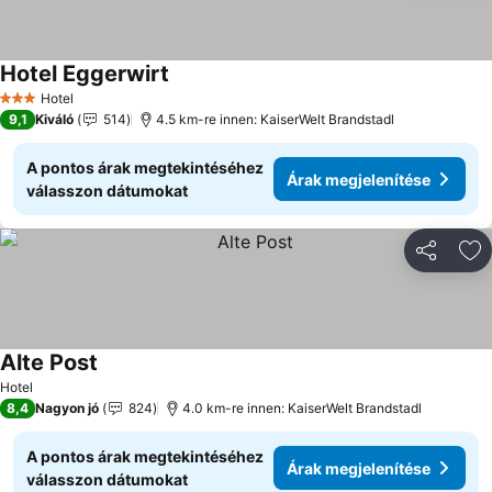
Hotel Eggerwirt
Hotel
3 Kategória
9,1
Kiváló
514
4.5 km-re innen: KaiserWelt Brandstadl
A pontos árak megtekintéséhez
Árak megjelenítése
válasszon dátumokat
Megosztá
Ho
Alte Post
Hotel
8,4
Nagyon jó
824
4.0 km-re innen: KaiserWelt Brandstadl
A pontos árak megtekintéséhez
Árak megjelenítése
válasszon dátumokat