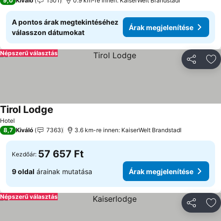
9,0
Kiváló
1501
0.9 km-re innen: KaiserWelt Brandstadl
A pontos árak megtekintéséhez
Árak megjelenítése
válasszon dátumokat
Népszerű választás
Megosztá
Ho
Tirol Lodge
Hotel
8,7
Kiváló
7363
3.6 km-re innen: KaiserWelt Brandstadl
57 657 Ft
Kezdőár:
9 oldal
árainak mutatása
Árak megjelenítése
Népszerű választás
Megosztá
Ho