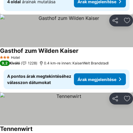
4 oldal
árainak mutatása
Árak megjelenítése
Megosztá
Ho
Gasthof zum Wilden Kaiser
Hotel
3 Kategória
9,2
Kiváló
1228
0.4 km-re innen: KaiserWelt Brandstadl
A pontos árak megtekintéséhez
Árak megjelenítése
válasszon dátumokat
Megosztá
Ho
Tennenwirt