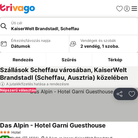
Kedvencek
Bejelen
Me
Úti cél
KaiserWelt Brandstadl, Scheffau
Érkezés/távozás napja
Vendégek és szobák
Dátumok
2 vendég, 1 szoba.
Rendezés
Szűrés
Térkép
Szállások Scheffau városában, KaiserWelt
Brandstadl (Scheffau, Ausztria) közelében
A jutalékfizetés hatása a rendezésre
Népszerű választás
Megosztá
Ho
Das Alpin - Hotel Garni Guesthouse
Hotel
3 Kategória