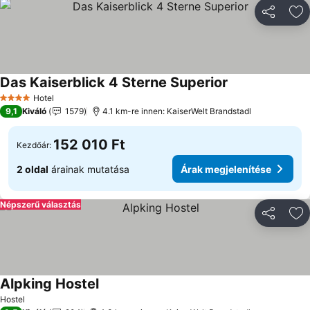
Megosztá
Ho
Das Kaiserblick 4 Sterne Superior
Hotel
4 Kategória
9,1
Kiváló
1579
4.1 km-re innen: KaiserWelt Brandstadl
152 010 Ft
Kezdőár:
2 oldal
árainak mutatása
Árak megjelenítése
Népszerű választás
Megosztá
Ho
Alpking Hostel
Hostel