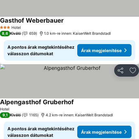
Gasthof Weberbauer
Hotel
3 Kategória
8,6
Kiváló
659
1.0 km-re innen: KaiserWelt Brandstadl
A pontos árak megtekintéséhez
Árak megjelenítése
válasszon dátumokat
Megosztá
Ho
Alpengasthof Gruberhof
Hotel
9,1
Kiváló
1165
4.2 km-re innen: KaiserWelt Brandstadl
A pontos árak megtekintéséhez
Árak megjelenítése
válasszon dátumokat