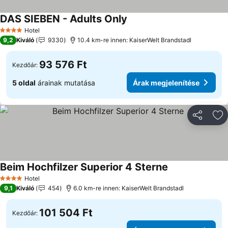
DAS SIEBEN - Adults Only
Hotel
4 Kategória
9,2
Kiváló
9330
10.4 km-re innen: KaiserWelt Brandstadl
93 576 Ft
Kezdőár:
5 oldal
árainak mutatása
Árak megjelenítése
Megosztá
Ho
Beim Hochfilzer Superior 4 Sterne
Hotel
4 Kategória
9,1
Kiváló
454
6.0 km-re innen: KaiserWelt Brandstadl
101 504 Ft
Kezdőár: