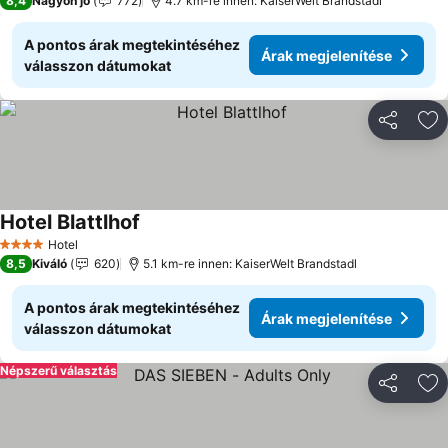
8,4
Nagyon jó
772
4.7 km-re innen: KaiserWelt Brandstadl
A pontos árak megtekintéséhez
Árak megjelenítése
válasszon dátumokat
Megosztá
Ho
Hotel Blattlhof
Hotel
4 Kategória
8,5
Kiváló
620
5.1 km-re innen: KaiserWelt Brandstadl
A pontos árak megtekintéséhez
Árak megjelenítése
válasszon dátumokat
Népszerű választás
Megosztá
Ho