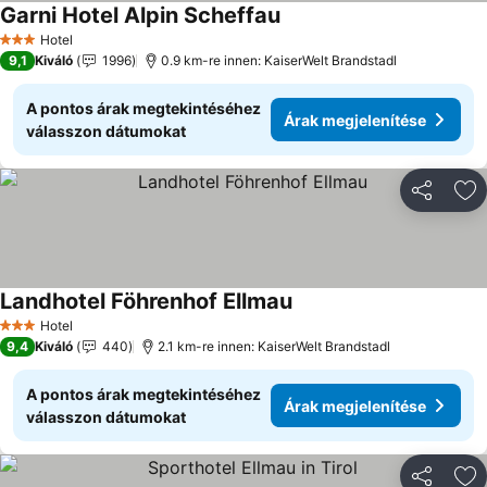
Garni Hotel Alpin Scheffau
Hotel
3 Kategória
9,1
Kiváló
1996
0.9 km-re innen: KaiserWelt Brandstadl
A pontos árak megtekintéséhez
Árak megjelenítése
válasszon dátumokat
Megosztá
Ho
Landhotel Föhrenhof Ellmau
Hotel
3 Kategória
9,4
Kiváló
440
2.1 km-re innen: KaiserWelt Brandstadl
A pontos árak megtekintéséhez
Árak megjelenítése
válasszon dátumokat
Megosztá