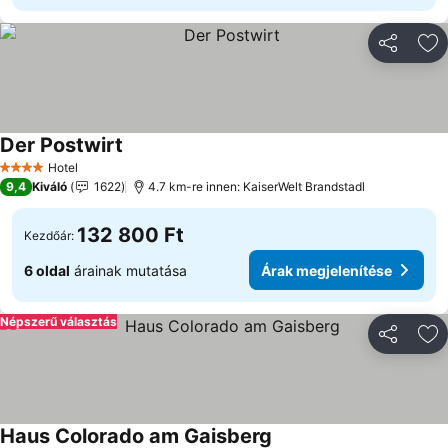
Megosztá
Ho
Der Postwirt
Hotel
4 Kategória
9,4
Kiváló
1622
4.7 km-re innen: KaiserWelt Brandstadl
132 800 Ft
Kezdőár:
6 oldal
árainak mutatása
Árak megjelenítése
Népszerű választás
Megosztá
Ho
Haus Colorado am Gaisberg