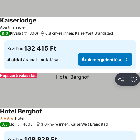
Kaiserlodge
Apartmanhotel
9,3
Kiváló
300
0.8 km-re innen: KaiserWelt Brandstadl
132 415 Ft
Kezdőár:
4 oldal
árainak mutatása
Árak megjelenítése
Népszerű választás
Megosztá
Ho
Hotel Berghof
Hotel
4 Kategória
7,5
Jó
4008
3.6 km-re innen: KaiserWelt Brandstadl
149 828 Ft
Kezdőár: