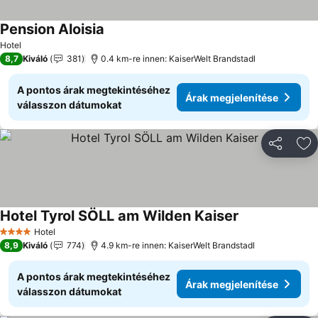
Pension Aloisia
Hotel
8,7
Kiváló
381
0.4 km-re innen: KaiserWelt Brandstadl
A pontos árak megtekintéséhez
Árak megjelenítése
válasszon dátumokat
Megosztá
Ho
Hotel Tyrol SÖLL am Wilden Kaiser
Hotel
4 Kategória
8,9
Kiváló
774
4.9 km-re innen: KaiserWelt Brandstadl
A pontos árak megtekintéséhez
Árak megjelenítése
válasszon dátumokat