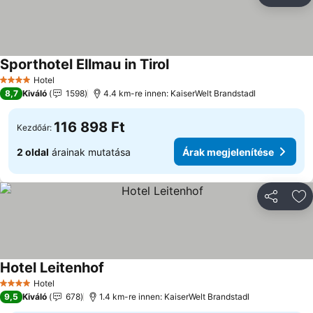
Ho
Sporthotel Ellmau in Tirol
Hotel
4 Kategória
8,7
Kiváló
1598
4.4 km-re innen: KaiserWelt Brandstadl
116 898 Ft
Kezdőár:
2 oldal
árainak mutatása
Árak megjelenítése
Megosztá
Ho
Hotel Leitenhof
Hotel
4 Kategória
9,5
Kiváló
678
1.4 km-re innen: KaiserWelt Brandstadl