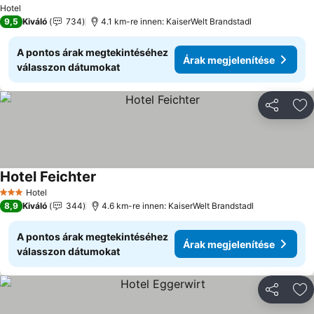
Hotel
9,5
Kiváló
734
4.1 km-re innen: KaiserWelt Brandstadl
A pontos árak megtekintéséhez
Árak megjelenítése
válasszon dátumokat
Megosztá
Ho
Hotel Feichter
Hotel
3 Kategória
8,9
Kiváló
344
4.6 km-re innen: KaiserWelt Brandstadl
A pontos árak megtekintéséhez
Árak megjelenítése
válasszon dátumokat
Megosztá
Ho