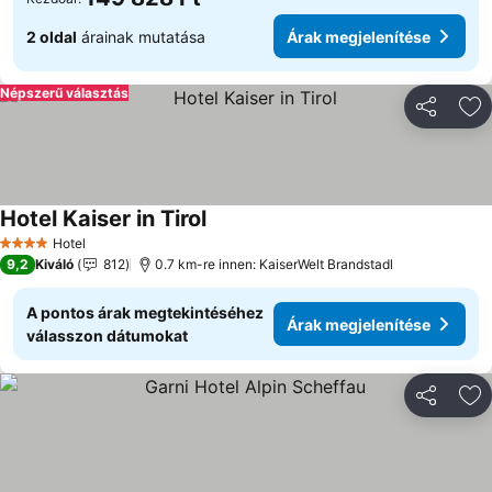
2 oldal
árainak mutatása
Árak megjelenítése
Népszerű választás
Megosztá
Ho
Hotel Kaiser in Tirol
Hotel
4 Kategória
9,2
Kiváló
812
0.7 km-re innen: KaiserWelt Brandstadl
A pontos árak megtekintéséhez
Árak megjelenítése
válasszon dátumokat
Megosztá
Ho