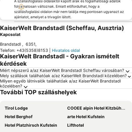
A szállásfoglalási oldalaktól kapott árak és foglalhatósági adatok
folyamatosan változnak. Emiatt előfordulhat, hogy a
szállásfoglalási oldalon már nem találja meg pontosan ugyanazt az
ajánlatot, amelyet a trivagón látott.
KaiserWelt Brandstadl (Scheffau, Ausztria)
Kapcsolat
Brandstadl
,
6351
,
Telefon
:
+43(5358)8153
|
Hivatalos oldal
KaiserWelt Brandstadl - Gyakran ismételt
kérdések
Miért népszerű a/az KaiserWelt Brandstadl Scheffau városában?
Mely szállások találhatóak a/az KaiserWelt Brandstadl közelében?
Milyen egyéb látnivalók találhatóak a/az KaiserWelt Brandstadl
közelében?
További TOP szálláshelyek
Tirol Lodge
COOEE alpin Hotel Kitzbüheler Alpen
Hotel Berghof
arte Hotel Kufstein
Hotel Platzhirsch Kufstein
Lifthotel