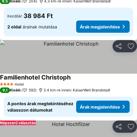
9,5
Kiváló
204
4.3 km-re innen: KaiserWelt Brandstadl
38 984 Ft
Kezdőár:
2 oldal
árainak mutatása
Árak megjelenítése
Megosztá
Ho
Familienhotel Christoph
Hotel
4 Kategória
9,1
Kiváló
592
3.4 km-re innen: KaiserWelt Brandstadl
A pontos árak megtekintéséhez
Árak megjelenítése
válasszon dátumokat
Népszerű választás
Megosztá
Ho