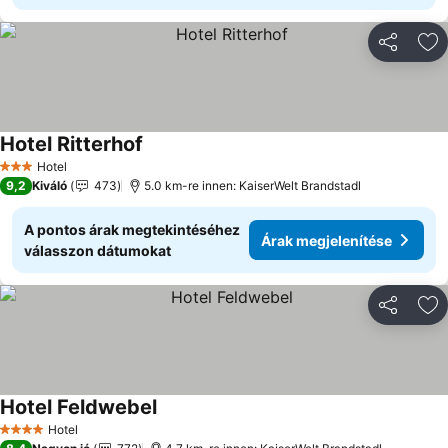
Megosztá
Ho
Hotel Ritterhof
Hotel
3 Kategória
9,2
Kiváló
473
5.0 km-re innen: KaiserWelt Brandstadl
A pontos árak megtekintéséhez
Árak megjelenítése
válasszon dátumokat
Megosztá
Ho
Hotel Feldwebel
Hotel
4 Kategória