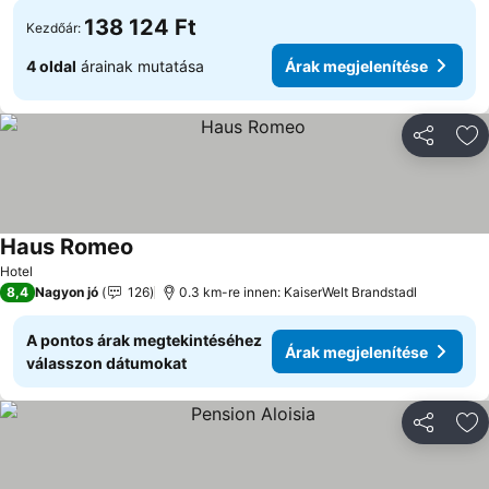
138 124 Ft
Kezdőár:
4 oldal
árainak mutatása
Árak megjelenítése
Megosztá
Ho
Haus Romeo
Hotel
8,4
Nagyon jó
126
0.3 km-re innen: KaiserWelt Brandstadl
A pontos árak megtekintéséhez
Árak megjelenítése
válasszon dátumokat
Megosztá
Ho