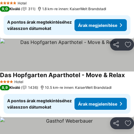
Hotel
5 Kategória
9,0
Kiváló
311
1.8 km-re innen: KaiserWelt Brandstadl
A pontos árak megtekintéséhez
Árak megjelenítése
válasszon dátumokat
Megosztá
Ho
Das Hopfgarten Aparthotel - Move & Relax
Hotel
4 Kategória
8,9
Kiváló
1436
10.5 km-re innen: KaiserWelt Brandstadl
A pontos árak megtekintéséhez
Árak megjelenítése
válasszon dátumokat
Megosztá
Ho