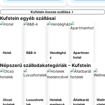
Kufstein összes szállása
Kufstein egyéb szállásai
Hotel
B&B-k
Vendéghá
Apartman
z
hotel
Népszerű szállodakategóriák – Kufstein
Olcsó
Luxushote
Hotelek
Állatbarát
Well
hotelek
lek
medencév
hotelek
otele