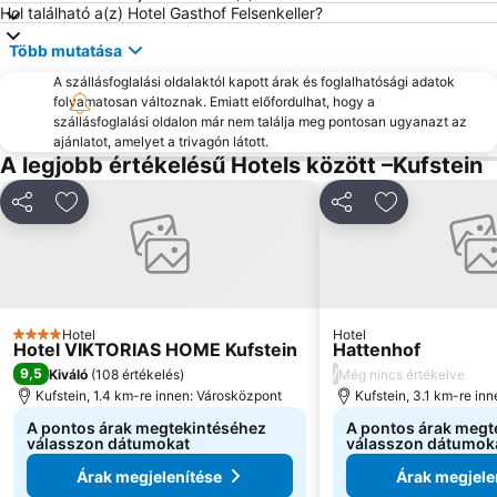
Hol található a(z) Hotel Gasthof Felsenkeller?
Több mutatása
A szállásfoglalási oldalaktól kapott árak és foglalhatósági adatok
folyamatosan változnak. Emiatt előfordulhat, hogy a
szállásfoglalási oldalon már nem találja meg pontosan ugyanazt az
ajánlatot, amelyet a trivagón látott.
A legjobb értékelésű Hotels között –Kufstein
Megosztás
Hozzáadás a kedvencekhez
Megosztás
Hozzáadás a
Hotel
Hotel
4 Kategória
Hotel VIKTORIAS HOME Kufstein
Hattenhof
9,5
/
Kiváló
(
108 értékelés
)
Még nincs értékelve
Kufstein, 1.4 km-re innen: Városközpont
Kufstein, 3.1 km-re in
A pontos árak megtekintéséhez
A pontos árak megt
válasszon dátumokat
válasszon dátumok
Árak megjelenítése
Árak megjele