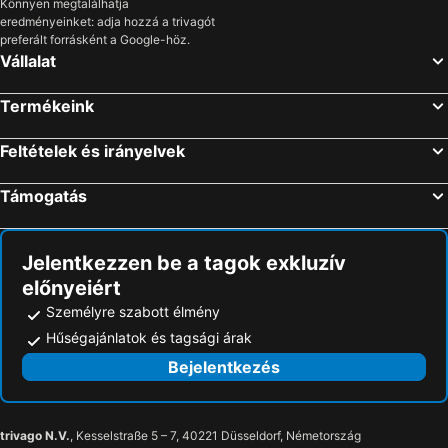
Könnyen megtalálhatja
eredményeinket: adja hozzá a trivagót
preferált forrásként a Google-höz.
Vállalat
Termékeink
Feltételek és irányelvek
Támogatás
Jelentkezzen be a tagok exkluzív
előnyeiért
Személyre szabott élmény
Hűségajánlatok és tagsági árak
Bejelentkezés
trivago N.V.
, Kesselstraße 5 – 7, 40221 Düsseldorf, Németország