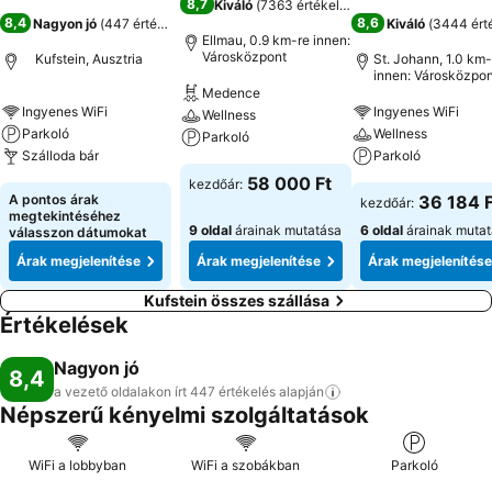
8,7
Kiváló
(
7363 értékelés
)
8,4
8,6
Nagyon jó
(
447 értékelés
)
Kiváló
(
3444 ért
Ellmau, 0.9 km-re innen:
Városközpont
Kufstein, Ausztria
St. Johann, 1.0 km-
innen: Városközpon
Medence
Ingyenes WiFi
Ingyenes WiFi
Wellness
Parkoló
Wellness
Parkoló
Szálloda bár
Parkoló
58 000 Ft
kezdőár:
A pontos árak
36 184 F
kezdőár:
megtekintéséhez
9 oldal
árainak mutatása
6 oldal
árainak muta
válasszon dátumokat
Árak megjelenítése
Árak megjelenítése
Árak megjelenítése
Kufstein összes szállása
Értékelések
Nagyon jó
8,4
a vezető oldalakon írt 447 értékelés
alapján
Népszerű kényelmi szolgáltatások
WiFi a lobbyban
WiFi a szobákban
Parkoló