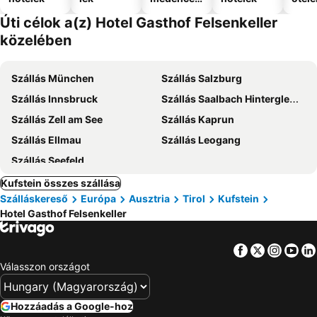
el
Úti célok a(z) Hotel Gasthof Felsenkeller
közelében
Szállás München
Szállás Salzburg
Szállás Innsbruck
Szállás Saalbach Hinterglemm
Szállás Zell am See
Szállás Kaprun
Szállás Ellmau
Szállás Leogang
Szállás Seefeld
Kufstein összes szállása
Szálláskereső
Európa
Ausztria
Tirol
Kufstein
Hotel Gasthof Felsenkeller
Facebook
Twitter
Insta
Yo
Válasszon országot
Hozzáadás a Google-hoz