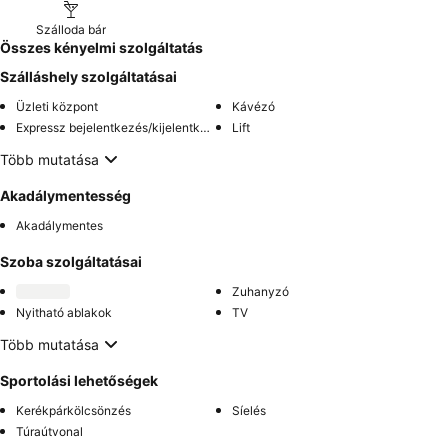
Szálloda bár
Összes kényelmi szolgáltatás
Szálláshely szolgáltatásai
Üzleti központ
Kávézó
Expressz bejelentkezés/kijelentkezés
Lift
Több mutatása
Akadálymentesség
Akadálymentes
Szoba szolgáltatásai
Zuhanyzó
Nyitható ablakok
TV
Több mutatása
Sportolási lehetőségek
Kerékpárkölcsönzés
Síelés
Túraútvonal