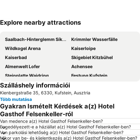
Explore nearby attractions
Nagy méretű térkép
Saalbach-Hinterglemm Síközpont
Krimmler Wasserfälle
Wildkogel Arena
Kaiserloipe
Kaiserbad
Skigebiet Kitzbühel
Almenwelt Lofer
Achensee
Steinplatte Waidring
Festung Kufstein
Szálláshely információi
Rosenheimer Herbstfest
New Palace and Park Herrenchiemsee
Kienbergstraße 35, 6330, Kufstein, Ausztria
Bikepark
Erlebnisschwimmbad Schwaz
Több mutatása
Gyakran Ismételt Kérdések a(z) Hotel
Gasthof Felsenkeller-ról
Van medence a(z) Hotel Gasthof Felsenkeller-ben?
Engedélyezett-e a háziállat a(z) Hotel Gasthof Felsenkeller-ben?
Van parkolási lehetőség a(z) Hotel Gasthof Felsenkeller-ben?
Mikor van be- és kijelentkezés a(z) Hotel Gasthof Felsenkeller-ben?