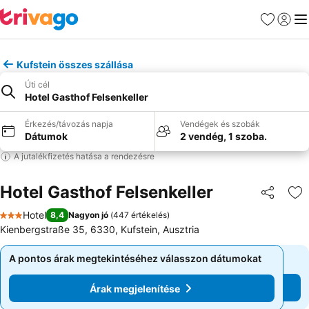
Kedvencek
Bejelen
Me
Kufstein összes szállása
Úti cél
Hotel Gasthof Felsenkeller
Érkezés/távozás napja
Vendégek és szobák
Dátumok
2 vendég, 1 szoba.
A jutalékfizetés hatása a rendezésre
Hotel Gasthof Felsenkeller
Megosztá
Ho
Hotel
8,4
Nagyon jó
(
447 értékelés
)
3 Kategória
Kienbergstraße 35, 6330, Kufstein, Ausztria
A pontos árak megtekintéséhez válasszon dátumokat
A pontos árak megtekintéséhez válasszon dátumokat
Árak megjelenítése
Árak megjelenítése