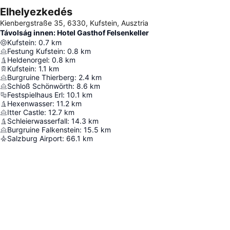
Elhelyezkedés
Kienbergstraße 35, 6330, Kufstein, Ausztria
Távolság innen: Hotel Gasthof Felsenkeller
Kufstein
:
0.7
km
Festung Kufstein
:
0.8
km
Heldenorgel
:
0.8
km
Kufstein
:
1.1
km
Burgruine Thierberg
:
2.4
km
Schloß Schönwörth
:
8.6
km
Festspielhaus Erl
:
10.1
km
Hexenwasser
:
11.2
km
Itter Castle
:
12.7
km
Schleierwasserfall
:
14.3
km
Burgruine Falkenstein
:
15.5
km
Salzburg Airport
:
66.1
km