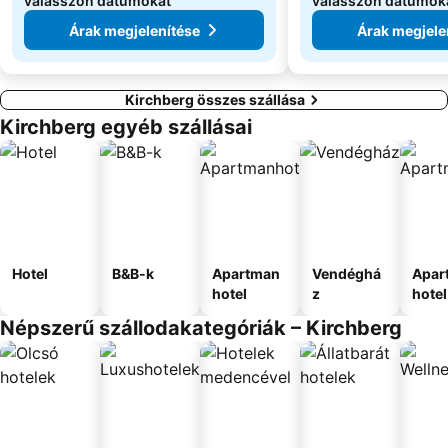
válasszon dátumokat
válasszon dátumok
Árak megjelenítése
Árak megjele
Kirchberg összes szállása
Kirchberg egyéb szállásai
Hotel
B&B-k
Apartman
Vendéghá
Apar
hotel
z
hotel
Népszerű szállodakategóriák – Kirchberg