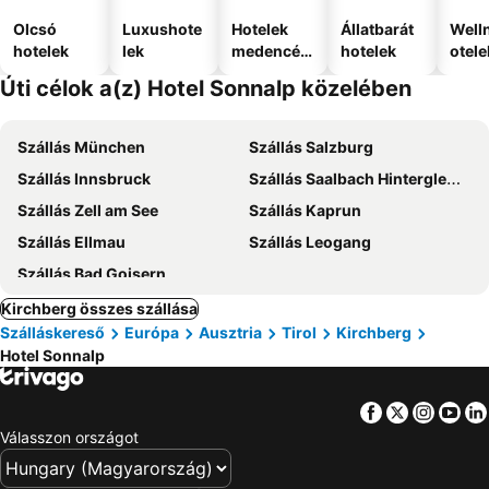
Olcsó
Luxushote
Hotelek
Állatbarát
Well
hotelek
lek
medencév
hotelek
otele
el
Úti célok a(z) Hotel Sonnalp közelében
Szállás München
Szállás Salzburg
Szállás Innsbruck
Szállás Saalbach Hinterglemm
Szállás Zell am See
Szállás Kaprun
Szállás Ellmau
Szállás Leogang
Szállás Bad Goisern
Kirchberg összes szállása
Szálláskereső
Európa
Ausztria
Tirol
Kirchberg
Hotel Sonnalp
Facebook
Twitter
Insta
Yo
Válasszon országot