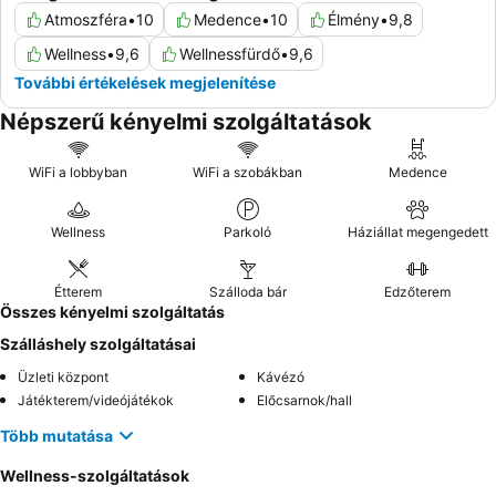
Atmoszféra
•
10
Medence
•
10
Élmény
•
9,8
Wellness
•
9,6
Wellnessfürdő
•
9,6
További értékelések megjelenítése
Népszerű kényelmi szolgáltatások
WiFi a lobbyban
WiFi a szobákban
Medence
Wellness
Parkoló
Háziállat megengedett
Étterem
Szálloda bár
Edzőterem
Összes kényelmi szolgáltatás
Szálláshely szolgáltatásai
Üzleti központ
Kávézó
Játékterem/videójátékok
Előcsarnok/hall
Több mutatása
Wellness-szolgáltatások