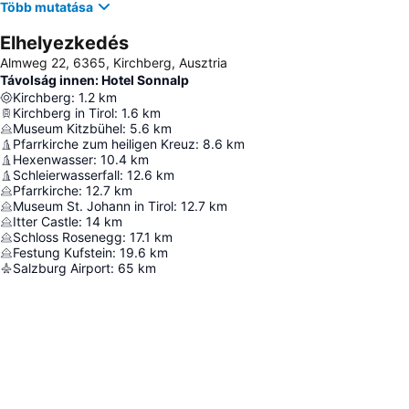
Több mutatása
Elhelyezkedés
Almweg 22, 6365, Kirchberg, Ausztria
Távolság innen: Hotel Sonnalp
Kirchberg
:
1.2
km
Kirchberg in Tirol
:
1.6
km
Museum Kitzbühel
:
5.6
km
Pfarrkirche zum heiligen Kreuz
:
8.6
km
Hexenwasser
:
10.4
km
Schleierwasserfall
:
12.6
km
Pfarrkirche
:
12.7
km
Museum St. Johann in Tirol
:
12.7
km
Itter Castle
:
14
km
Schloss Rosenegg
:
17.1
km
Festung Kufstein
:
19.6
km
Salzburg Airport
:
65
km