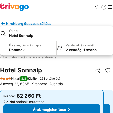
Kedvencek
Bejelen
Me
Kirchberg összes szállása
Úti cél
Hotel Sonnalp
Érkezés/távozás napja
Vendégek és szobák
Dátumok
2 vendég, 1 szoba.
A jutalékfizetés hatása a rendezésre
Hotel Sonnalp
Megosztá
Ho
Hotel
8,8
Kiváló
(
1258 értékelés
)
4 Kategória
Almweg 22, 6365, Kirchberg, Ausztria
82 260 Ft
82 260 Ft
kezdőár:
kezdőár:
2 oldal
árainak mutatása
2 oldal
árainak mutatása
Árak megjelenítése
Árak megjelenítése