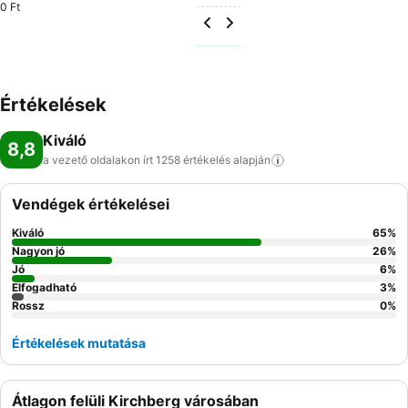
0 Ft
Értékelések
Kiváló
8,8
a vezető oldalakon írt 1258 értékelés
alapján
Vendégek értékelései
Kiváló
65
%
Nagyon jó
26
%
Jó
6
%
Elfogadható
3
%
Rossz
0
%
Értékelések mutatása
Átlagon felüli Kirchberg városában