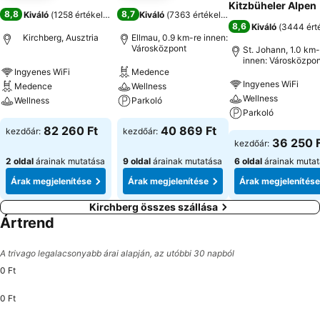
Kitzbüheler Alpen
8,8
8,7
Kiváló
(
1258 értékelés
)
Kiváló
(
7363 értékelés
)
8,6
Kiváló
(
3444 ért
Kirchberg, Ausztria
Ellmau, 0.9 km-re innen:
Városközpont
St. Johann, 1.0 km-
innen: Városközpon
Ingyenes WiFi
Medence
Ingyenes WiFi
Medence
Wellness
Wellness
Wellness
Parkoló
Parkoló
82 260 Ft
40 869 Ft
kezdőár:
kezdőár:
36 250 
kezdőár:
2 oldal
árainak mutatása
9 oldal
árainak mutatása
6 oldal
árainak muta
Árak megjelenítése
Árak megjelenítése
Árak megjelenítése
Kirchberg összes szállása
Ártrend
A trivago legalacsonyabb árai alapján, az utóbbi 30 napból
0 Ft
0 Ft