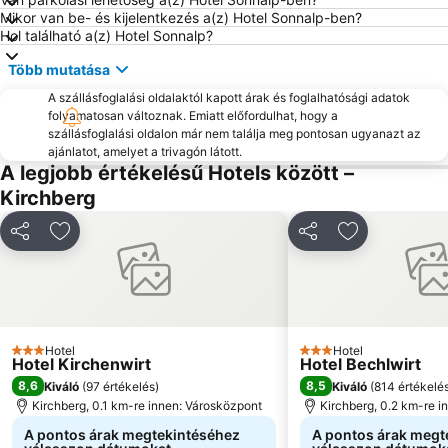
Mikor van be- és kijelentkezés a(z) Hotel Sonnalp-ben?
Rosenheimer Herbstfest
Hol található a(z) Hotel Sonnalp?
Több mutatása
A szállásfoglalási oldalaktól kapott árak és foglalhatósági adatok
folyamatosan változnak. Emiatt előfordulhat, hogy a
szállásfoglalási oldalon már nem találja meg pontosan ugyanazt az
ajánlatot, amelyet a trivagón látott.
A legjobb értékelésű Hotels között –
Kirchberg
Megosztás
Hozzáadás a kedvencekhez
Megosztás
Hozzáadás a
Hotel
Hotel
3 Kategória
3 Kategória
Hotel Kirchenwirt
Hotel Bechlwirt
8,6
8,5
Kiváló
(
97 értékelés
)
Kiváló
(
814 értékelé
Kirchberg, 0.1 km-re innen: Városközpont
Kirchberg, 0.2 km-re i
A pontos árak megtekintéséhez
A pontos árak megt