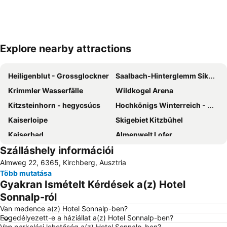
Explore nearby attractions
Nagy méretű térkép
Heiligenblut - Grossglockner
Saalbach-Hinterglemm Síközpont
Krimmler Wasserfälle
Wildkogel Arena
Kitzsteinhorn - hegycsúcs
Hochkönigs Winterreich - Mühlbach Dienten Maria Alm
Kaiserloipe
Skigebiet Kitzbühel
Kaiserbad
Almenwelt Lofer
Szálláshely információi
Achensee
Steinplatte Waidring
Almweg 22, 6365, Kirchberg, Ausztria
Sigmund-Thun-Klamm
Weißsee Gletscherwelt
Több mutatása
Festung Kufstein
Bahnhof Zell am See
Gyakran Ismételt Kérdések a(z) Hotel
Bikepark
Sport- und Freizeitzentrum Optimum
Sonnalp-ról
Freizeitzentrum
Bahnhof Mayrhofen im Zillertal
Van medence a(z) Hotel Sonnalp-ben?
Engedélyezett-e a háziállat a(z) Hotel Sonnalp-ben?
Erlebnisschwimmbad Schwaz
New Palace and Park Herrenchiemsee
Van parkolási lehetőség a(z) Hotel Sonnalp-ben?