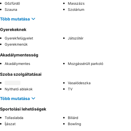
Gőzfürdő
Masszázs
Szauna
Szolárium
Több mutatása
Gyerekeknek
Gyerekfelügyelet
Játszótér
Gyerekmenük
Akadálymentesség
Akadálymentes
Mozgássérült parkoló
Szoba szolgáltatásai
Vasalódeszka
Nyitható ablakok
TV
Több mutatása
Sportolási lehetőségek
Tollaslabda
Biliárd
Íjászat
Bowling