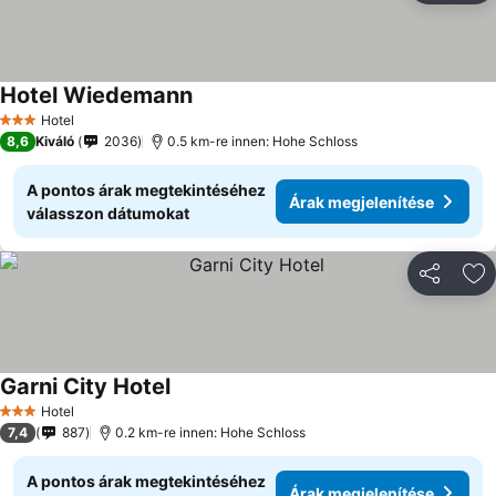
Hotel Wiedemann
Hotel
3 Kategória
8,6
Kiváló
2036
0.5 km-re innen: Hohe Schloss
A pontos árak megtekintéséhez
Árak megjelenítése
válasszon dátumokat
Megosztá
Ho
Garni City Hotel
Hotel
3 Kategória
7,4
887
0.2 km-re innen: Hohe Schloss
A pontos árak megtekintéséhez
Árak megjelenítése