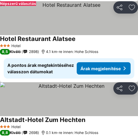
Népszerű választás
Megosztá
Ho
Hotel Restaurant Alatsee
Hotel
3 Kategória
8,5
Kiváló
2898
4.1 km-re innen: Hohe Schloss
A pontos árak megtekintéséhez
Árak megjelenítése
válasszon dátumokat
Megosztá
Ho
Altstadt-Hotel Zum Hechten
Hotel
3 Kategória
8,8
Kiváló
2698
0.1 km-re innen: Hohe Schloss