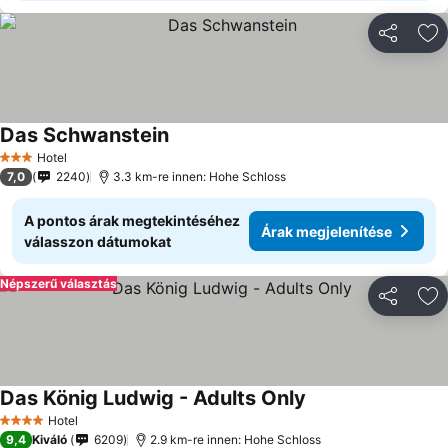
Megosztá
Ho
Das Schwanstein
Hotel
3 Kategória
7,0
2240
3.3 km-re innen: Hohe Schloss
A pontos árak megtekintéséhez
Árak megjelenítése
válasszon dátumokat
Népszerű választás
Megosztá
Ho
Das König Ludwig - Adults Only
Hotel
4 Kategória
9,4
Kiváló
6209
2.9 km-re innen: Hohe Schloss