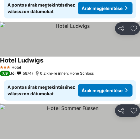
A pontos árak megtekintéséhez
Árak megjelenítése
válasszon dátumokat
Megosztá
Ho
Hotel Ludwigs
Hotel
3 Kategória
7,9
Jó
5874
0.2 km-re innen: Hohe Schloss
A pontos árak megtekintéséhez
Árak megjelenítése
válasszon dátumokat
Megosztá
Ho