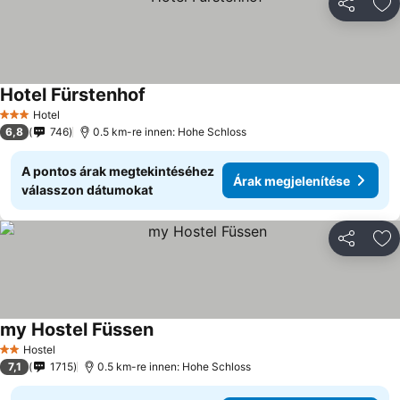
Megosztá
Ho
Hotel Fürstenhof
Hotel
3 Kategória
6,8
746
0.5 km-re innen: Hohe Schloss
A pontos árak megtekintéséhez
Árak megjelenítése
válasszon dátumokat
Megosztá
Ho
my Hostel Füssen
Hostel
2 Kategória
7,1
1715
0.5 km-re innen: Hohe Schloss