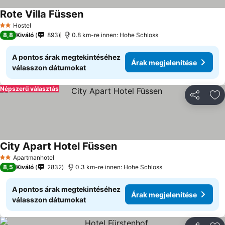
Rote Villa Füssen
Hostel
2 Kategória
8,8
Kiváló
893
0.8 km-re innen: Hohe Schloss
A pontos árak megtekintéséhez
Árak megjelenítése
válasszon dátumokat
Népszerű választás
Megosztá
Ho
City Apart Hotel Füssen
Apartmanhotel
2 Kategória
8,5
Kiváló
2832
0.3 km-re innen: Hohe Schloss
A pontos árak megtekintéséhez
Árak megjelenítése
válasszon dátumokat