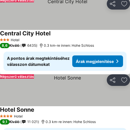
Népszerű választás
Megosztá
Ho
Central City Hotel
Hotel
3 Kategória
8,6
Kiváló
6435
0.3 km-re innen: Hohe Schloss
A pontos árak megtekintéséhez
Árak megjelenítése
válasszon dátumokat
Népszerű választás
Megosztá
Ho
Hotel Sonne
Hotel
4 Kategória
9,1
Kiváló
11 021
0.3 km-re innen: Hohe Schloss