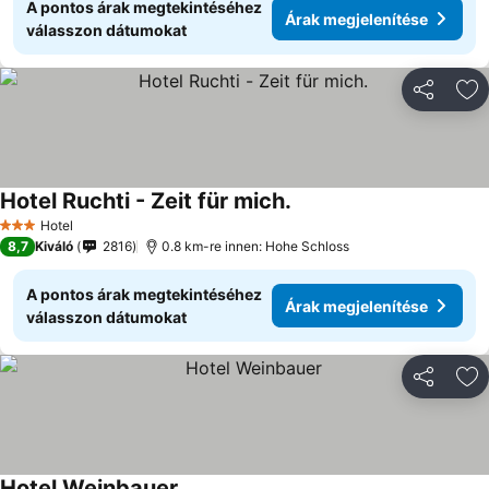
A pontos árak megtekintéséhez
Árak megjelenítése
válasszon dátumokat
Megosztá
Ho
Hotel Ruchti - Zeit für mich.
Hotel
3 Kategória
8,7
Kiváló
2816
0.8 km-re innen: Hohe Schloss
A pontos árak megtekintéséhez
Árak megjelenítése
válasszon dátumokat
Megosztá
Ho
Hotel Weinbauer