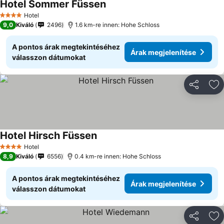
Hotel Sommer Füssen
Hotel
4 Kategória
9,0
Kiváló
2496
1.6 km-re innen: Hohe Schloss
A pontos árak megtekintéséhez
Árak megjelenítése
válasszon dátumokat
Megosztá
Ho
Hotel Hirsch Füssen
Hotel
4 Kategória
8,9
Kiváló
6556
0.4 km-re innen: Hohe Schloss
A pontos árak megtekintéséhez
Árak megjelenítése
válasszon dátumokat
Megosztá
Ho