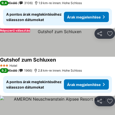
9,4
Kiváló
3106
1.9 km-re innen: Hohe Schloss
A pontos árak megtekintéséhez
Árak megjelenítése
válasszon dátumokat
Népszerű választás
Megosztá
Ho
Gutshof zum Schluxen
Hotel
3 Kategória
9,2
Kiváló
1966
2.8 km-re innen: Hohe Schloss
A pontos árak megtekintéséhez
Árak megjelenítése
válasszon dátumokat
Megosztá
Ho