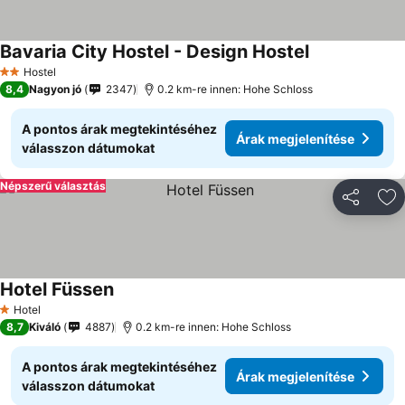
Bavaria City Hostel - Design Hostel
Hostel
2 Kategória
8,4
Nagyon jó
2347
0.2 km-re innen: Hohe Schloss
A pontos árak megtekintéséhez
Árak megjelenítése
válasszon dátumokat
Népszerű választás
Megosztá
Ho
Hotel Füssen
Hotel
1 Kategória
8,7
Kiváló
4887
0.2 km-re innen: Hohe Schloss
A pontos árak megtekintéséhez
Árak megjelenítése
válasszon dátumokat