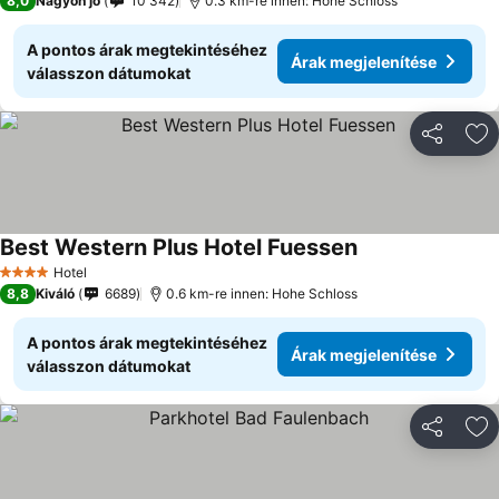
8,0
Nagyon jó
10 342
0.3 km-re innen: Hohe Schloss
A pontos árak megtekintéséhez
Árak megjelenítése
válasszon dátumokat
Megosztá
Ho
Best Western Plus Hotel Fuessen
Hotel
4 Kategória
8,8
Kiváló
6689
0.6 km-re innen: Hohe Schloss
A pontos árak megtekintéséhez
Árak megjelenítése
válasszon dátumokat
Megosztá
Ho