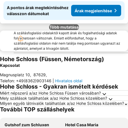
A pontos árak megtekintéséhez
Árak megjelenítése
válasszon dátumokat
Több mutatása
A szállásfoglalási oldalaktól kapott árak és foglalhatósági adatok
folyamatosan változnak. Emiatt előfordulhat, hogy a
szállásfoglalási oldalon már nem találja meg pontosan ugyanazt az
ajánlatot, amelyet a trivagón látott.
Hohe Schloss (Füssen, Németország)
Kapcsolat
Magnusplatz 10
,
87629
,
Telefon
:
+49(8362)903146
|
Hivatalos oldal
Hohe Schloss - Gyakran ismételt kérdések
Miért népszerű a/az Hohe Schloss Füssen városában?
Mely szállások találhatóak a/az Hohe Schloss közelében?
Milyen egyéb látnivalók találhatóak a/az Hohe Schloss közelében?
További TOP szálláshelyek
Gutshof zum Schluxen
Hotel Casa Maria