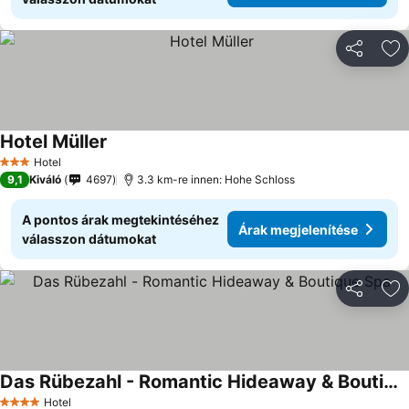
Megosztá
Ho
Hotel Müller
Hotel
3 Kategória
9,1
Kiváló
4697
3.3 km-re innen: Hohe Schloss
A pontos árak megtekintéséhez
Árak megjelenítése
válasszon dátumokat
Megosztá
Ho
Das Rübezahl - Romantic Hideaway & Boutique Spa
Hotel
4 Kategória