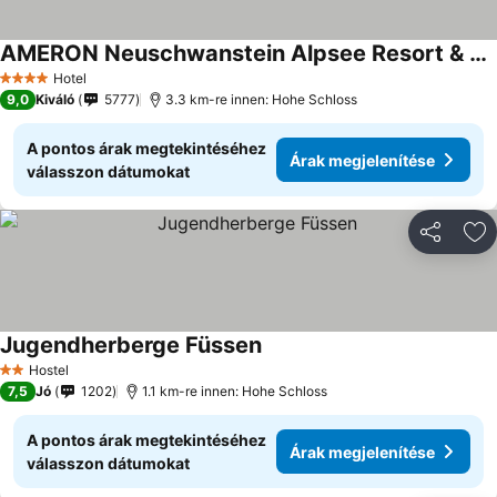
AMERON Neuschwanstein Alpsee Resort & Spa
Hotel
4 Kategória
9,0
Kiváló
5777
3.3 km-re innen: Hohe Schloss
A pontos árak megtekintéséhez
Árak megjelenítése
válasszon dátumokat
Megosztá
Ho
Jugendherberge Füssen
Hostel
2 Kategória
7,5
Jó
1202
1.1 km-re innen: Hohe Schloss
A pontos árak megtekintéséhez
Árak megjelenítése
válasszon dátumokat