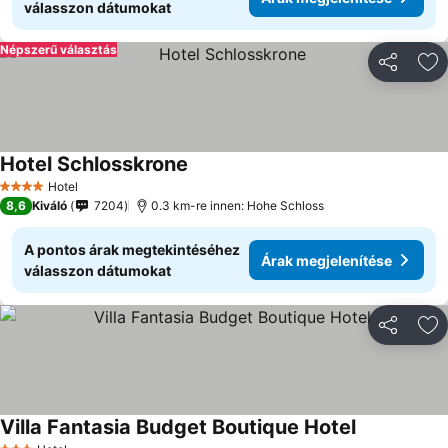
válasszon dátumokat
Népszerű választás
Megosztá
Ho
Hotel Schlosskrone
Hotel
4 Kategória
8,6
Kiváló
7204
0.3 km-re innen: Hohe Schloss
A pontos árak megtekintéséhez
Árak megjelenítése
válasszon dátumokat
Megosztá
Ho
Villa Fantasia Budget Boutique Hotel