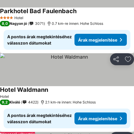
Parkhotel Bad Faulenbach
Hotel
4 Kategória
8,0
Nagyon jó
3071
0.7 km-re innen: Hohe Schloss
A pontos árak megtekintéséhez
Árak megjelenítése
válasszon dátumokat
Megosztá
Ho
Hotel Waldmann
Hotel
9,2
Kiváló
4422
2.1 km-re innen: Hohe Schloss
A pontos árak megtekintéséhez
Árak megjelenítése
válasszon dátumokat