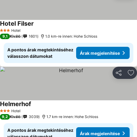
Hotel Filser
Hotel
3 Kategória
9,1
Kiváló
1601
1.0 km-re innen: Hohe Schloss
A pontos árak megtekintéséhez
Árak megjelenítése
válasszon dátumokat
Megosztá
Ho
Helmerhof
Hotel
3 Kategória
9,2
Kiváló
3039
1.7 km-re innen: Hohe Schloss
A pontos árak megtekintéséhez
Árak megjelenítése
válasszon dátumokat