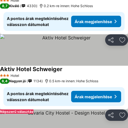
Hotel
3 Kategória
8,7
Kiváló
4330
0.2 km-re innen: Hohe Schloss
A pontos árak megtekintéséhez
Árak megjelenítése
válasszon dátumokat
Megosztá
Ho
Aktiv Hotel Schweiger
Hotel
3 Kategória
8,4
Nagyon jó
1134
0.5 km-re innen: Hohe Schloss
A pontos árak megtekintéséhez
Árak megjelenítése
válasszon dátumokat
Népszerű választás
Megosztá
Ho