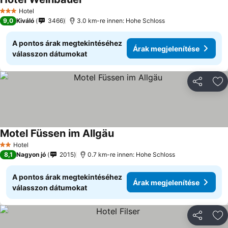
Hotel
3 Kategória
9,0
Kiváló
3466
3.0 km-re innen: Hohe Schloss
A pontos árak megtekintéséhez
Árak megjelenítése
válasszon dátumokat
Megosztá
Ho
Motel Füssen im Allgäu
Hotel
2 Kategória
8,1
Nagyon jó
2015
0.7 km-re innen: Hohe Schloss
A pontos árak megtekintéséhez
Árak megjelenítése
válasszon dátumokat
Megosztá
Ho