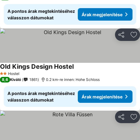
A pontos árak megtekintéséhez
Árak megjelenítése
válasszon dátumokat
Megosztá
Ho
Old Kings Design Hostel
Hostel
2 Kategória
8,6
Kiváló
1861
0.2 km-re innen: Hohe Schloss
A pontos árak megtekintéséhez
Árak megjelenítése
válasszon dátumokat
Megosztá
Ho