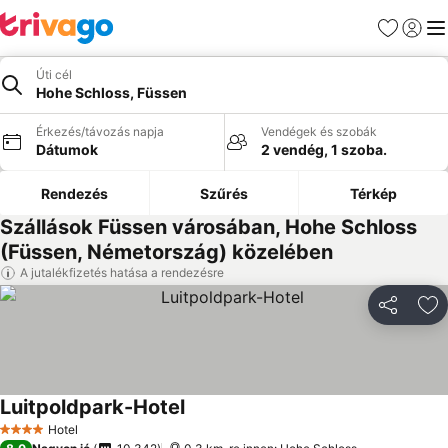
Kedvencek
Bejelen
Me
Úti cél
Hohe Schloss, Füssen
Érkezés/távozás napja
Vendégek és szobák
Dátumok
2 vendég, 1 szoba.
Rendezés
Szűrés
Térkép
Szállások Füssen városában, Hohe Schloss
(Füssen, Németország) közelében
A jutalékfizetés hatása a rendezésre
Megosztá
Ho
Luitpoldpark-Hotel
Hotel
4 Kategória