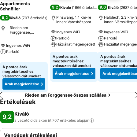
Appartements
9,2
9,0
Kiváló
(
1966 értékelés
)
Kiváló
(
2687 érté
Schnöller
Pinswang, 1.4 km-re
Halblech, 2.3 km-r
9,2
Kiváló
(
707 értékelés
)
innen: Városközpont
innen: Városközpon
Rieden am
Ingyenes WiFi
Ingyenes WiFi
Forggensee,
Németország
Parkoló
Parkoló
Háziállat megengedett
Háziállat megenge
Ingyenes WiFi
Parkoló
A pontos árak
A pontos árak
megtekintéséhez
megtekintéséhez
válasszon dátumokat
válasszon dátumoka
A pontos árak
megtekintéséhez
Árak megjelenítése
Árak megjelenítése
válasszon dátumokat
Árak megjelenítése
Rieden am Forggensee összes szállása
Értékelések
Kiváló
9,2
a vezető oldalakon írt 707 értékelés
alapján
Vendégek értékelései