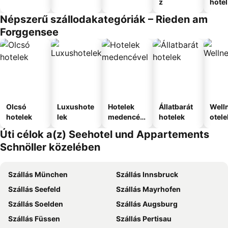
z
hotel
Népszerű szállodakategóriák – Rieden am
Forggensee
Olcsó
Luxushote
Hotelek
Állatbarát
Well
hotelek
lek
medencév
hotelek
otele
el
Úti célok a(z) Seehotel und Appartements
Schnöller közelében
Szállás München
Szállás Innsbruck
Szállás Seefeld
Szállás Mayrhofen
Szállás Soelden
Szállás Augsburg
Szállás Füssen
Szállás Pertisau