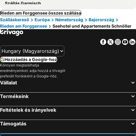
Szállás Garmisch
Rieden am Forggensee összes szállása
Szálláskereső
Európa
Németország
Bajorország
Rieden am Forggensee
Seehotel und Appartements Schnöller
Facebook
Twitter
Insta
Yo
Hozzáadás a Google-hoz
Könnyen megtalálhatja
eredményeinket: adja hozzá a trivagót
preferált forrásként a Google-höz.
Vállalat
Termékeink
Feltételek és irányelvek
Támogatás