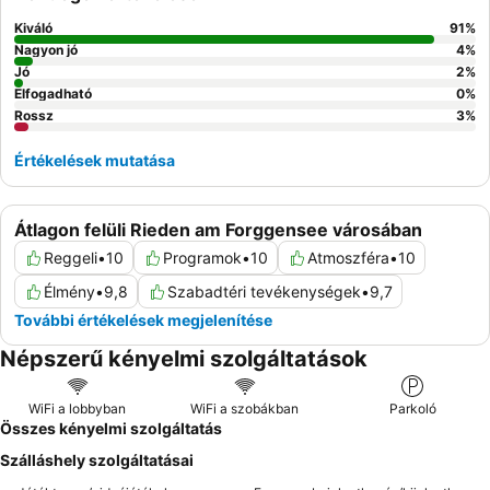
Kiváló
91
%
Nagyon jó
4
%
Jó
2
%
Elfogadható
0
%
Rossz
3
%
Értékelések mutatása
Átlagon felüli Rieden am Forggensee városában
Reggeli
•
10
Programok
•
10
Atmoszféra
•
10
Élmény
•
9,8
Szabadtéri tevékenységek
•
9,7
További értékelések megjelenítése
Népszerű kényelmi szolgáltatások
WiFi a lobbyban
WiFi a szobákban
Parkoló
Összes kényelmi szolgáltatás
Szálláshely szolgáltatásai