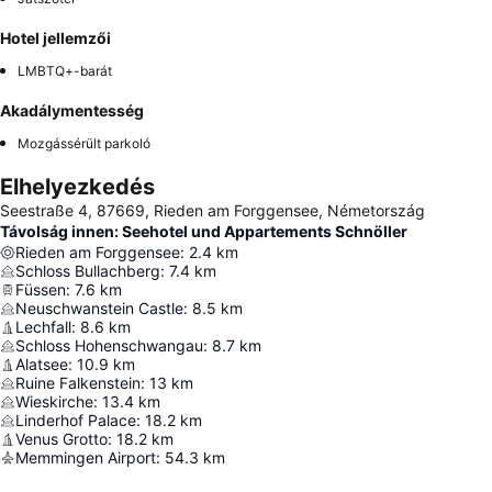
Hotel jellemzői
LMBTQ+-barát
Akadálymentesség
Mozgássérült parkoló
Elhelyezkedés
Seestraße 4, 87669, Rieden am Forggensee, Németország
Távolság innen: Seehotel und Appartements Schnöller
Rieden am Forggensee
:
2.4
km
Schloss Bullachberg
:
7.4
km
Füssen
:
7.6
km
Neuschwanstein Castle
:
8.5
km
Lechfall
:
8.6
km
Schloss Hohenschwangau
:
8.7
km
Alatsee
:
10.9
km
Ruine Falkenstein
:
13
km
Wieskirche
:
13.4
km
Linderhof Palace
:
18.2
km
Venus Grotto
:
18.2
km
Memmingen Airport
:
54.3
km