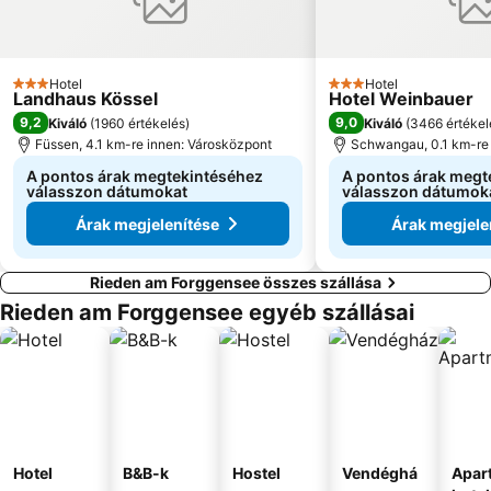
Hotel
Hotel
3 Kategória
3 Kategória
Landhaus Kössel
Hotel Weinbauer
9,2
9,0
Kiváló
(
1960 értékelés
)
Kiváló
(
3466 értékel
Füssen, 4.1 km-re innen: Városközpont
Schwangau, 0.1 km-re 
A pontos árak megtekintéséhez
A pontos árak megt
válasszon dátumokat
válasszon dátumok
Árak megjelenítése
Árak megjele
Rieden am Forggensee összes szállása
Rieden am Forggensee egyéb szállásai
Hotel
B&B-k
Hostel
Vendéghá
Apar