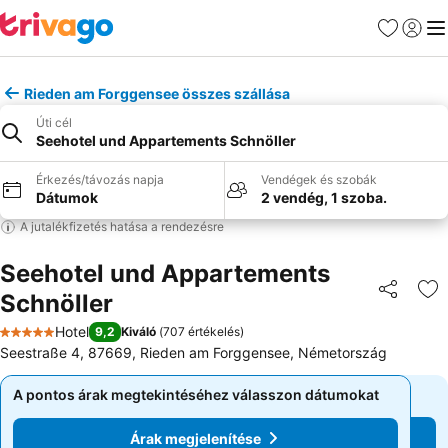
Kedvencek
Bejelen
Me
Rieden am Forggensee összes szállása
Úti cél
Seehotel und Appartements Schnöller
Érkezés/távozás napja
Vendégek és szobák
Dátumok
2 vendég, 1 szoba.
A jutalékfizetés hatása a rendezésre
Seehotel und Appartements
Schnöller
Megosztá
Ho
Hotel
9,2
Kiváló
(
707 értékelés
)
5 Kategória
Seestraße 4, 87669, Rieden am Forggensee, Németország
A pontos árak megtekintéséhez válasszon dátumokat
A pontos árak megtekintéséhez válasszon dátumokat
Árak megjelenítése
Árak megjelenítése