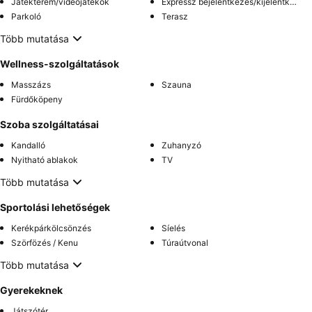
Játékterem/videójátékok
Expressz bejelentkezés/kijelentkezés
Parkoló
Terasz
Több mutatása
Wellness-szolgáltatások
Masszázs
Szauna
Fürdőköpeny
Szoba szolgáltatásai
Kandalló
Zuhanyzó
Nyitható ablakok
TV
Több mutatása
Sportolási lehetőségek
Kerékpárkölcsönzés
Síelés
Szörfözés / Kenu
Túraútvonal
Több mutatása
Gyerekeknek
Játszótér