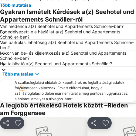
Több mutatása
Oberjoch
Gyakran Ismételt Kérdések a(z) Seehotel und
Appartements Schnöller-ról
Van medence a(z) Seehotel und Appartements Schnöller-ben?
Engedélyezett-e a háziállat a(z) Seehotel und Appartements
Schnöller-ben?
Van parkolási lehetőség a(z) Seehotel und Appartements Schnöller-
ben?
Mikor van be- és kijelentkezés a(z) Seehotel und Appartements
Schnöller-ben?
Hol található a(z) Seehotel und Appartements Schnöller?
Több mutatása
A szállásfoglalási oldalaktól kapott árak és foglalhatósági adatok
folyamatosan változnak. Emiatt előfordulhat, hogy a
szállásfoglalási oldalon már nem találja meg pontosan ugyanazt az
ajánlatot, amelyet a trivagón látott.
A legjobb értékelésű Hotels között –Rieden
am Forggensee
Megosztás
Hozzáadás a kedvencekhez
Megosztás
Hozzáadás a