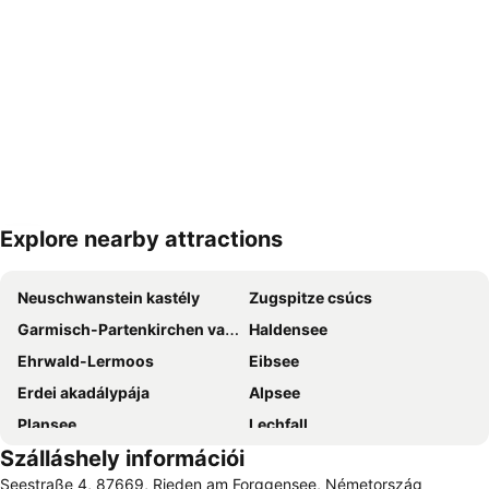
Explore nearby attractions
Nagy méretű térkép
Neuschwanstein kastély
Zugspitze csúcs
Garmisch-Partenkirchen vasútállomás
Haldensee
Ehrwald-Lermoos
Eibsee
Erdei akadálypája
Alpsee
Plansee
Lechfall
Szálláshely információi
Hohenschwangau
Rathausplatz
Seestraße 4, 87669, Rieden am Forggensee, Németország
Bad Wörishofen Vasútállomás
Franziskanerkloster Füssen