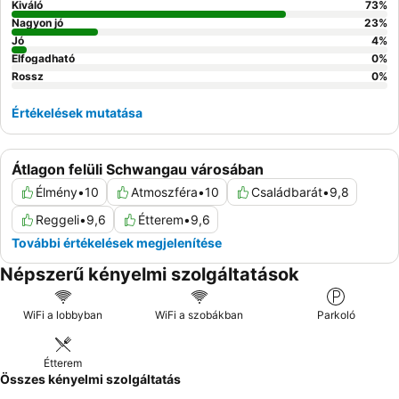
Kiváló
73
%
Nagyon jó
23
%
Jó
4
%
Elfogadható
0
%
Rossz
0
%
Értékelések mutatása
Átlagon felüli Schwangau városában
Élmény
•
10
Atmoszféra
•
10
Családbarát
•
9,8
Reggeli
•
9,6
Étterem
•
9,6
További értékelések megjelenítése
Népszerű kényelmi szolgáltatások
WiFi a lobbyban
WiFi a szobákban
Parkoló
Étterem
Összes kényelmi szolgáltatás