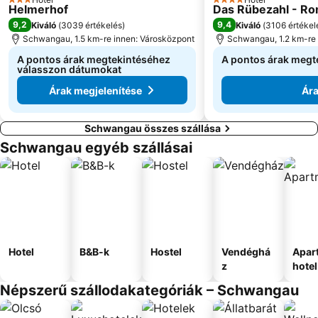
3 Kategória
4 Kategória
Helmerhof
Das Rübezahl - Ro
9,2
9,4
Kiváló
(
3039 értékelés
)
Kiváló
(
3106 értékel
Schwangau, 1.5 km-re innen: Városközpont
Schwangau, 1.2 km-re 
A pontos árak megtekintéséhez
A pontos árak megt
válasszon dátumokat
Árak megjelenítése
Ára
Schwangau összes szállása
Schwangau egyéb szállásai
Hotel
B&B-k
Hostel
Vendéghá
Apar
z
hotel
Népszerű szállodakategóriák – Schwangau