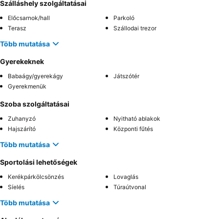
Szálláshely szolgáltatásai
Előcsarnok/hall
Parkoló
Terasz
Szállodai trezor
Több mutatása
Gyerekeknek
Babaágy/gyerekágy
Játszótér
Gyerekmenük
Szoba szolgáltatásai
Zuhanyzó
Nyitható ablakok
Hajszárító
Központi fűtés
Több mutatása
Sportolási lehetőségek
Kerékpárkölcsönzés
Lovaglás
Síelés
Túraútvonal
Több mutatása