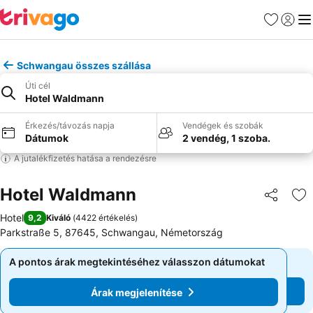
Kedvencek
Bejelen
Me
Schwangau összes szállása
Úti cél
Hotel Waldmann
Érkezés/távozás napja
Vendégek és szobák
Dátumok
2 vendég, 1 szoba.
A jutalékfizetés hatása a rendezésre
Hotel Waldmann
Megosztá
Ho
Hotel
9,2
Kiváló
(
4422 értékelés
)
Parkstraße 5, 87645, Schwangau, Németország
A pontos árak megtekintéséhez válasszon dátumokat
A pontos árak megtekintéséhez válasszon dátumokat
Árak megjelenítése
Árak megjelenítése