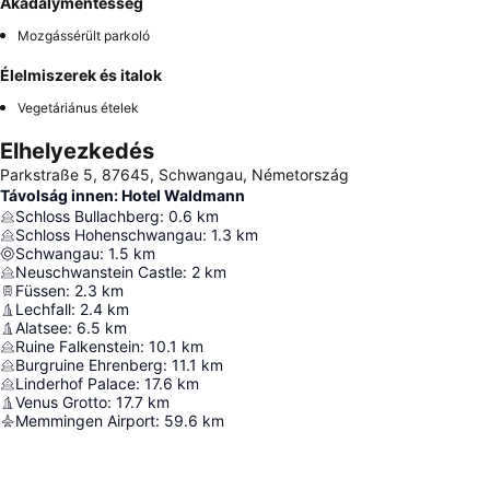
Akadálymentesség
Mozgássérült parkoló
Élelmiszerek és italok
Vegetáriánus ételek
Elhelyezkedés
Parkstraße 5, 87645, Schwangau, Németország
Távolság innen: Hotel Waldmann
Schloss Bullachberg
:
0.6
km
Schloss Hohenschwangau
:
1.3
km
Schwangau
:
1.5
km
Neuschwanstein Castle
:
2
km
Füssen
:
2.3
km
Lechfall
:
2.4
km
Alatsee
:
6.5
km
Ruine Falkenstein
:
10.1
km
Burgruine Ehrenberg
:
11.1
km
Linderhof Palace
:
17.6
km
Venus Grotto
:
17.7
km
Memmingen Airport
:
59.6
km