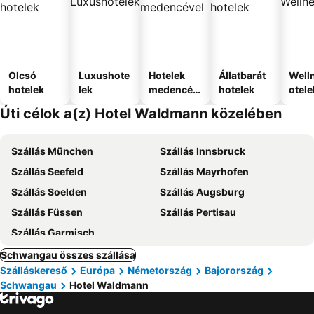
Olcsó
Luxushote
Hotelek
Állatbarát
Well
hotelek
lek
medencév
hotelek
otele
el
Úti célok a(z) Hotel Waldmann közelében
Szállás München
Szállás Innsbruck
Szállás Seefeld
Szállás Mayrhofen
Szállás Soelden
Szállás Augsburg
Szállás Füssen
Szállás Pertisau
Szállás Garmisch
Schwangau összes szállása
Szálláskereső
Európa
Németország
Bajorország
Schwangau
Hotel Waldmann