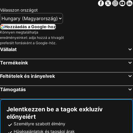
Facebook
Twitter
Insta
Yo
Válasszon országot
Hozzáadás a Google-hoz
Könnyen megtalálhatja
eredményeinket: adja hozzá a trivagót
preferált forrásként a Google-höz.
Vállalat
Termékeink
Feltételek és irányelvek
Támogatás
Jelentkezzen be a tagok exkluzív
előnyeiért
Személyre szabott élmény
Hűségajánlatok és tagsági árak