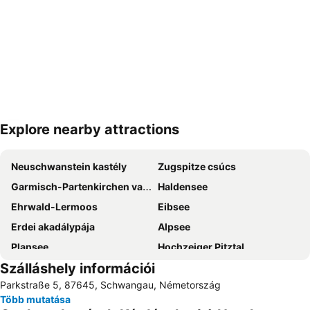
Explore nearby attractions
Nagy méretű térkép
Neuschwanstein kastély
Zugspitze csúcs
Garmisch-Partenkirchen vasútállomás
Haldensee
Ehrwald-Lermoos
Eibsee
Erdei akadálypája
Alpsee
Plansee
Hochzeiger Pitztal
Szálláshely információi
Hohenschwangau
Lechfall
Parkstraße 5, 87645, Schwangau, Németország
Rathausplatz
Bad Wörishofen Vasútállomás
Több mutatása
Franziskanerkloster Füssen
Oberjoch