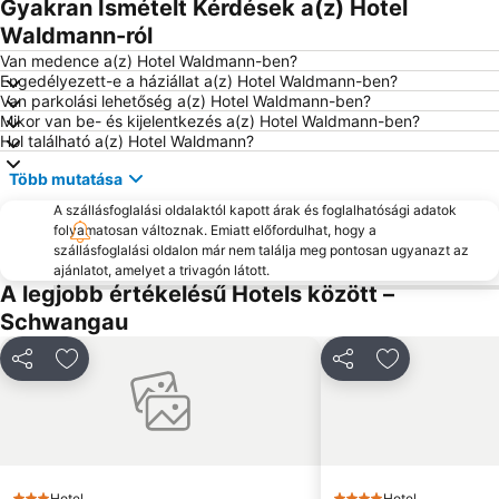
Gyakran Ismételt Kérdések a(z) Hotel
Skigebiet Kühtai
Waldmann-ról
Van medence a(z) Hotel Waldmann-ben?
Engedélyezett-e a háziállat a(z) Hotel Waldmann-ben?
Van parkolási lehetőség a(z) Hotel Waldmann-ben?
Mikor van be- és kijelentkezés a(z) Hotel Waldmann-ben?
Hol található a(z) Hotel Waldmann?
Több mutatása
A szállásfoglalási oldalaktól kapott árak és foglalhatósági adatok
folyamatosan változnak. Emiatt előfordulhat, hogy a
szállásfoglalási oldalon már nem találja meg pontosan ugyanazt az
ajánlatot, amelyet a trivagón látott.
A legjobb értékelésű Hotels között –
Schwangau
Megosztás
Hozzáadás a kedvencekhez
Megosztás
Hozzáadás a
Hotel
Hotel