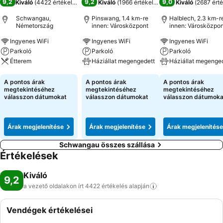
9,2
9,2
9,0
Kiváló
(
4422 értékelés
)
Kiváló
(
1966 értékelés
)
Kiváló
(
2687 érté
Schwangau,
Pinswang, 1.4 km-re
Halblech, 2.3 km-r
Németország
innen: Városközpont
innen: Városközpon
Ingyenes WiFi
Ingyenes WiFi
Ingyenes WiFi
Parkoló
Parkoló
Parkoló
Étterem
Háziállat megengedett
Háziállat megenge
Árak megjelenítése
Árak megjelenítése
Árak megjeleníté
A pontos árak
A pontos árak
A pontos árak
megtekintéséhez
megtekintéséhez
megtekintéséhez
válasszon dátumokat
válasszon dátumokat
válasszon dátumoka
Árak megjelenítése
Árak megjelenítése
Árak megjelenítése
Schwangau összes szállása
Értékelések
Kiváló
9,2
a vezető oldalakon írt 4422 értékelés
alapján
Vendégek értékelései