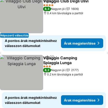
Villaggio Club Degli Ulivi
Megosztás
Hozzáadás a kedvencekhez
4 Kategória
8,3
Nagyon jó
1606
0.4 km távolságra a parttól
Népszerű választás
A pontos árak megtekintéséhez
Árak megjelenítése
válasszon dátumokat
Villaggio Camping
Megosztás
Hozzáadás a kedvencekhez
Spiaggia Lunga
3 Kategória
8,2
Nagyon jó
2177
0.2 km távolságra a parttól
A pontos árak megtekintéséhez
Árak megjelenítése
válasszon dátumokat