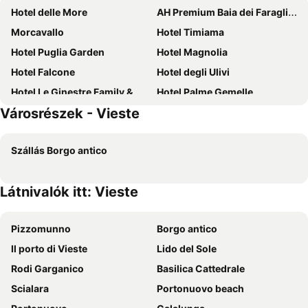
Hotel delle More
AH Premium Baia dei Faraglioni
Morcavallo
Hotel Timiama
Hotel Puglia Garden
Hotel Magnolia
Hotel Falcone
Hotel degli Ulivi
Hotel Le Ginestre Family & Wellness
Hotel Palme Gemelle
Városrészek - Vieste
Hotel Sfinalicchio
Hotel Club Bellavista
Hotel D'Amato
Hotel Orchidea
Szállás Borgo antico
Baia Delle Zagare - Handwritten Collection
Pizzomunno Vieste Palace Hotel
Hotel I Melograni
Forte Hotel
Látnivalók itt: Vieste
Hotel Scialara
Oasiclub Hotel
Hotel Yria
Hotel Punta San Francesco
Pizzomunno
Borgo antico
White Hotel
Gabbiano Beach
Il porto di Vieste
Lido del Sole
Palace Hotel Vieste
Hotel Cristalda
Rodi Garganico
Basilica Cattedrale
Oasi Beach Hotel
Hotel Residence Villa Ascoli
Scialara
Portonuovo beach
Albergo Labotte
Hotel Seggio