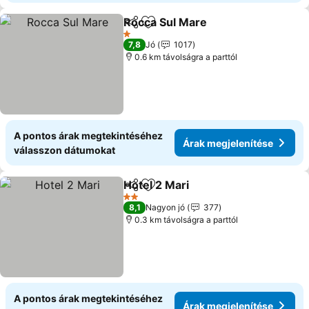
Rocca Sul Mare
Megosztás
Hozzáadás a kedvencekhez
1 Kategória
7,8
Jó
1017
0.6 km távolságra a parttól
A pontos árak megtekintéséhez
Árak megjelenítése
válasszon dátumokat
Hotel 2 Mari
Megosztás
Hozzáadás a kedvencekhez
2 Kategória
8,1
Nagyon jó
377
0.3 km távolságra a parttól
A pontos árak megtekintéséhez
Árak megjelenítése