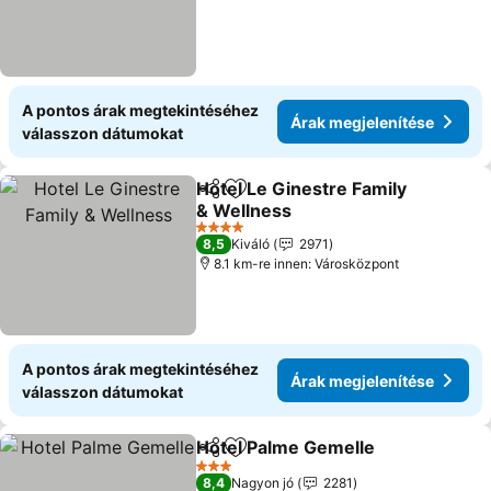
A pontos árak megtekintéséhez
Árak megjelenítése
válasszon dátumokat
Hotel Le Ginestre Family
Megosztás
Hozzáadás a kedvencekhez
& Wellness
4 Kategória
8,5
Kiváló
2971
8.1 km-re innen: Városközpont
A pontos árak megtekintéséhez
Árak megjelenítése
válasszon dátumokat
Hotel Palme Gemelle
Megosztás
Hozzáadás a kedvencekhez
3 Kategória
8,4
Nagyon jó
2281