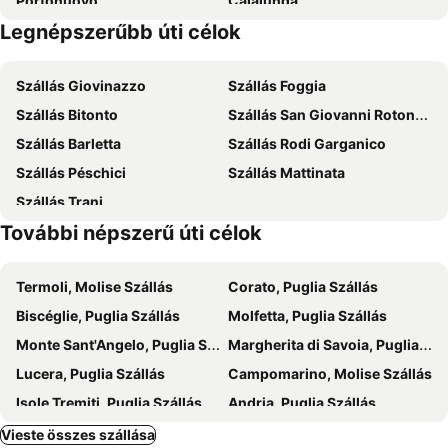
Portonuovo
Calalunga
La Giara
Hotel Gargano
Legnépszerűbb úti célok
Centro Storico
Lido di Siponto
Hotiday Vieste Centro
Paglianza Hotel
Santuario di San Matteo sul Gargano
Spiaggia di Peschici
Affitacamere De Nittis
Hotel Piccolo Paradiso
Szállás Giovinazzo
Szállás Foggia
Corso Manfredi
Il Castello
Hotel Peschici
Hotel Incanto
Szállás Bitonto
Szállás San Giovanni Rotondo
Le Ville Di Baia Dei Mergoli
Hotel Pineta
Szállás Barletta
Szállás Rodi Garganico
Park Hotel Villa Maria
Szállás Péschici
Szállás Mattinata
Szállás Trani
További népszerű úti célok
Termoli, Molise Szállás
Corato, Puglia Szállás
Biscéglie, Puglia Szállás
Molfetta, Puglia Szállás
Monte Sant'Angelo, Puglia Szállás
Margherita di Savoia, Puglia Szállás
Lucera, Puglia Szállás
Campomarino, Molise Szállás
Isole Tremiti, Puglia Szállás
Andria, Puglia Szállás
Lesina, Puglia Szállás
San Severo, Puglia Szállás
Vieste összes szállása