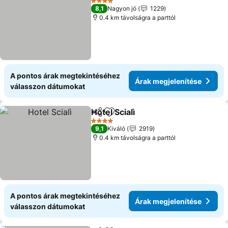
4 Kategória
8,1
Nagyon jó
1229
0.4 km távolságra a parttól
A pontos árak megtekintéséhez
Árak megjelenítése
válasszon dátumokat
Hotel Scialì
Megosztás
Hozzáadás a kedvencekhez
4 Kategória
9,1
Kiváló
2919
0.4 km távolságra a parttól
A pontos árak megtekintéséhez
Árak megjelenítése
válasszon dátumokat