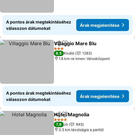
A pontos árak megtekintéséhez
Árak megjelenítése
válasszon dátumokat
Villaggio Mare Blu
Megosztás
Hozzáadás a kedvencekhez
3 Kategória
8,5
Kiváló
1283
1.8 km-re innen: Városközpont
A pontos árak megtekintéséhez
Árak megjelenítése
válasszon dátumokat
Hotel Magnolia
Megosztás
Hozzáadás a kedvencekhez
4 Kategória
7,8
Jó
845
0.5 km távolságra a parttól