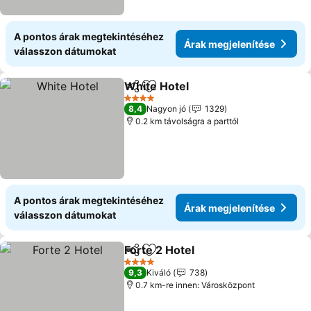
A pontos árak megtekintéséhez
Árak megjelenítése
válasszon dátumokat
White Hotel
Megosztás
Hozzáadás a kedvencekhez
4 Kategória
8,4
Nagyon jó
1329
0.2 km távolságra a parttól
A pontos árak megtekintéséhez
Árak megjelenítése
válasszon dátumokat
Forte 2 Hotel
Megosztás
Hozzáadás a kedvencekhez
4 Kategória
9,3
Kiváló
738
0.7 km-re innen: Városközpont