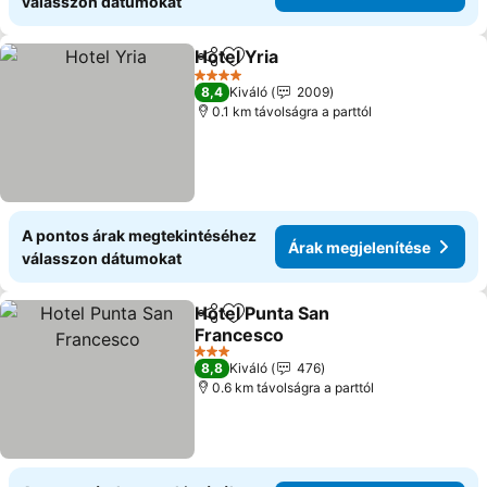
válasszon dátumokat
Hotel Yria
Megosztás
Hozzáadás a kedvencekhez
4 Kategória
8,4
Kiváló
2009
0.1 km távolságra a parttól
A pontos árak megtekintéséhez
Árak megjelenítése
válasszon dátumokat
Hotel Punta San
Megosztás
Hozzáadás a kedvencekhez
Francesco
3 Kategória
8,8
Kiváló
476
0.6 km távolságra a parttól