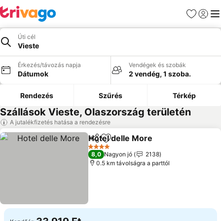
Kedvencek
Bejelen
Me
Úti cél
Vieste
Érkezés/távozás napja
Vendégek és szobák
Dátumok
2 vendég, 1 szoba.
Rendezés
Szűrés
Térkép
Szállások Vieste, Olaszország területén
A jutalékfizetés hatása a rendezésre
Hotel delle More
Megosztás
Hozzáadás a kedvencekhez
4 Kategória
8,0
Nagyon jó
2138
0.5 km távolságra a parttól