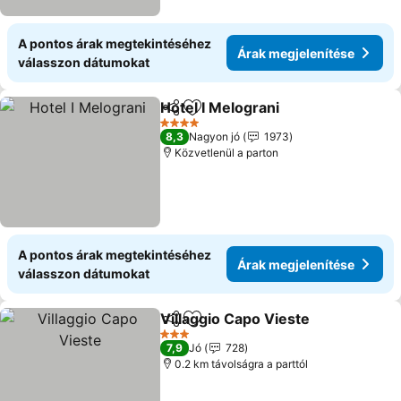
A pontos árak megtekintéséhez
Árak megjelenítése
válasszon dátumokat
Hotel I Melograni
Megosztás
Hozzáadás a kedvencekhez
4 Kategória
8,3
Nagyon jó
1973
Közvetlenül a parton
A pontos árak megtekintéséhez
Árak megjelenítése
válasszon dátumokat
Villaggio Capo Vieste
Megosztás
Hozzáadás a kedvencekhez
3 Kategória
7,9
Jó
728
0.2 km távolságra a parttól