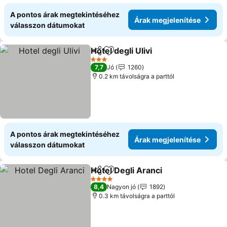
A pontos árak megtekintéséhez
Árak megjelenítése
válasszon dátumokat
Hotel degli Ulivi
Megosztás
Hozzáadás a kedvencekhez
3 Kategória
7,7
Jó
1260
0.2 km távolságra a parttól
A pontos árak megtekintéséhez
Árak megjelenítése
válasszon dátumokat
Hotel Degli Aranci
Megosztás
Hozzáadás a kedvencekhez
4 Kategória
8,4
Nagyon jó
1892
0.3 km távolságra a parttól