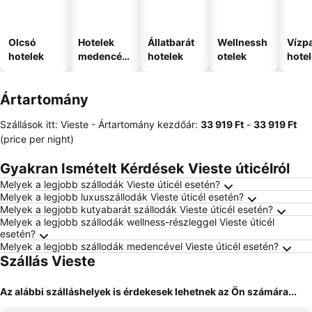
Olcsó
Hotelek
Állatbarát
Wellnessh
Vízpa
hotelek
medencév
hotelek
otelek
hote
el
Ártartomány
Szállások itt: Vieste -
Ártartomány
kezdőár:
‎33 919 Ft
-
‎33 919 Ft
(price per night)
Gyakran Ismételt Kérdések Vieste úticélról
Melyek a legjobb szállodák Vieste úticél esetén?
Melyek a legjobb luxusszállodák Vieste úticél esetén?
Melyek a legjobb kutyabarát szállodák Vieste úticél esetén?
Melyek a legjobb szállodák wellness-részleggel Vieste úticél
esetén?
Melyek a legjobb szállodák medencével Vieste úticél esetén?
Szállás Vieste
Az alábbi szálláshelyek is érdekesek lehetnek az Ön számára...