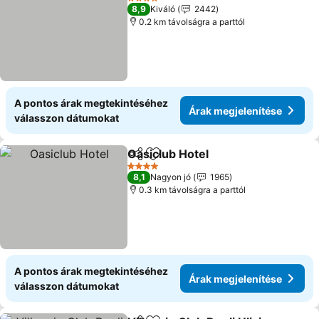
4 Kategória
8,9
Kiváló
2442
0.2 km távolságra a parttól
A pontos árak megtekintéséhez
Árak megjelenítése
válasszon dátumokat
Oasiclub Hotel
Megosztás
Hozzáadás a kedvencekhez
4 Kategória
8,1
Nagyon jó
1965
0.3 km távolságra a parttól
A pontos árak megtekintéséhez
Árak megjelenítése
válasszon dátumokat