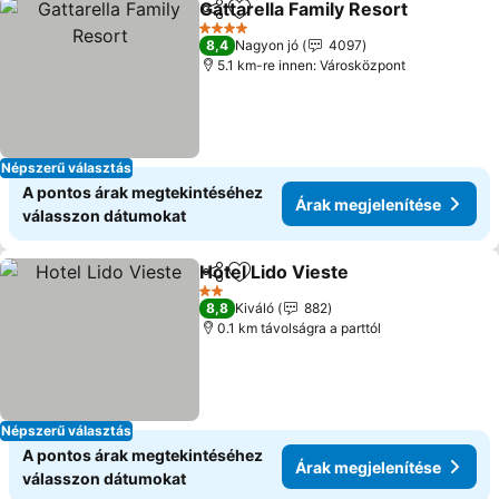
Gattarella Family Resort
Megosztás
Hozzáadás a kedvencekhez
4 Kategória
8,4
Nagyon jó
4097
5.1 km-re innen: Városközpont
Népszerű választás
A pontos árak megtekintéséhez
Árak megjelenítése
válasszon dátumokat
Hotel Lido Vieste
Megosztás
Hozzáadás a kedvencekhez
2 Kategória
8,8
Kiváló
882
0.1 km távolságra a parttól
Népszerű választás
A pontos árak megtekintéséhez
Árak megjelenítése
válasszon dátumokat