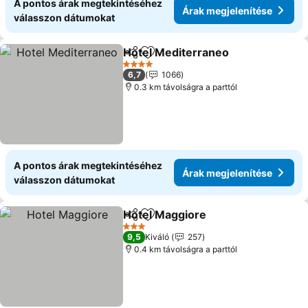
A pontos árak megtekintéséhez
Árak megjelenítése
válasszon dátumokat
Hotel Mediterraneo
Megosztás
Hozzáadás a kedvencekhez
4 Kategória
6,7
1066
0.3 km távolságra a parttól
A pontos árak megtekintéséhez
Árak megjelenítése
válasszon dátumokat
Hotel Maggiore
Megosztás
Hozzáadás a kedvencekhez
3 Kategória
9,5
Kiváló
257
0.4 km távolságra a parttól