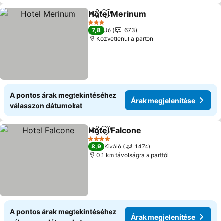
Hotel Merinum
Megosztás
Hozzáadás a kedvencekhez
3 Kategória
7,8
Jó
673
Közvetlenül a parton
A pontos árak megtekintéséhez
Árak megjelenítése
válasszon dátumokat
Hotel Falcone
Megosztás
Hozzáadás a kedvencekhez
4 Kategória
8,9
Kiváló
1474
0.1 km távolságra a parttól
A pontos árak megtekintéséhez
Árak megjelenítése