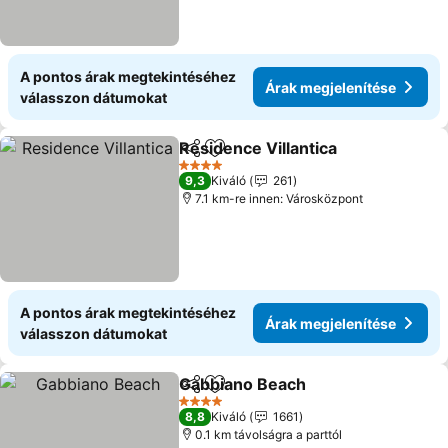
A pontos árak megtekintéséhez
Árak megjelenítése
válasszon dátumokat
Residence Villantica
Megosztás
Hozzáadás a kedvencekhez
4 Kategória
9,3
Kiváló
261
7.1 km-re innen: Városközpont
A pontos árak megtekintéséhez
Árak megjelenítése
válasszon dátumokat
Gabbiano Beach
Megosztás
Hozzáadás a kedvencekhez
4 Kategória
8,8
Kiváló
1661
0.1 km távolságra a parttól