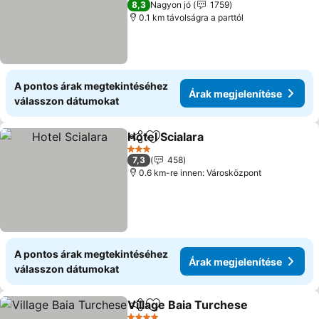
8,3
Nagyon jó
1759
0.1 km távolságra a parttól
A pontos árak megtekintéséhez
Árak megjelenítése
válasszon dátumokat
Hotel Scialara
Megosztás
Hozzáadás a kedvencekhez
3 Kategória
7,3
458
0.6 km-re innen: Városközpont
A pontos árak megtekintéséhez
Árak megjelenítése
válasszon dátumokat
Village Baia Turchese
Megosztás
Hozzáadás a kedvencekhez