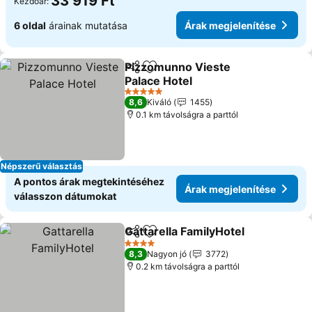
33 919 Ft
Kezdőár:
6 oldal
árainak mutatása
Árak megjelenítése
Pizzomunno Vieste
Megosztás
Hozzáadás a kedvencekhez
Palace Hotel
5 Kategória
8,6
Kiváló
1455
0.1 km távolságra a parttól
Népszerű választás
A pontos árak megtekintéséhez
Árak megjelenítése
válasszon dátumokat
Gattarella FamilyHotel
Megosztás
Hozzáadás a kedvencekhez
4 Kategória
8,3
Nagyon jó
3772
0.2 km távolságra a parttól