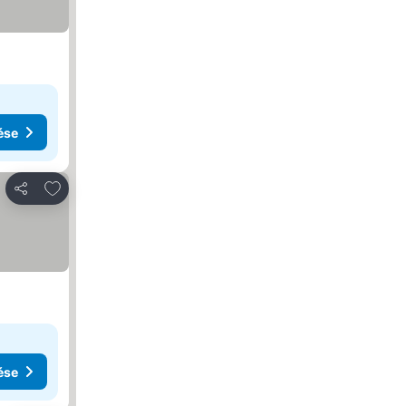
ése
Hozzáadás a kedvencekhez
Megosztás
ése