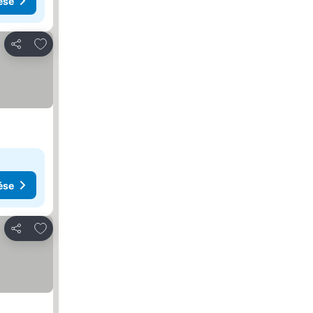
ése
Hozzáadás a kedvencekhez
Megosztás
ése
Hozzáadás a kedvencekhez
Megosztás