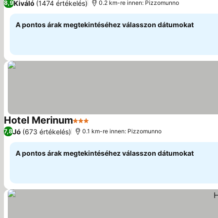
Kiváló
(1474 értékelés)
8,9
0.2 km-re innen: Pizzomunno
A pontos árak megtekintéséhez válasszon dátumokat
Hotel Merinum
3 Kategória
Jó
(673 értékelés)
7,8
0.1 km-re innen: Pizzomunno
A pontos árak megtekintéséhez válasszon dátumokat