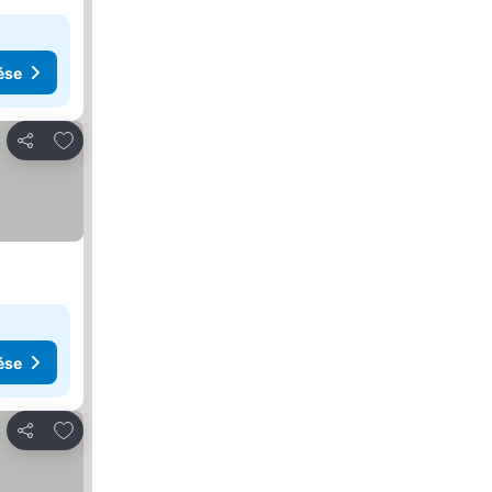
ése
Hozzáadás a kedvencekhez
Megosztás
ése
Hozzáadás a kedvencekhez
Megosztás