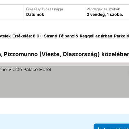
Érkezés/távozás napja
Vendégek és szobák
Dátumok
2 vendég, 1 szoba.
telek
Értékelés: 8,0+
Strand
Félpanzió
Reggeli az árban
Parkol
n, Pizzomunno (Vieste, Olaszország) közelébe