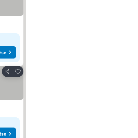
ése
Hozzáadás a kedvencekhez
Megosztás
ése