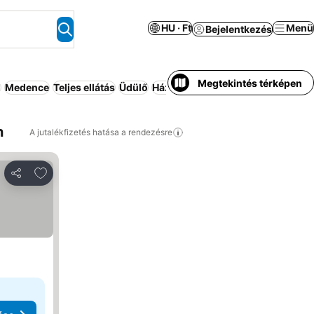
HU · Ft
Menü
Bejelentkezés
Megtekintés térképen
ó
Medence
Teljes ellátás
Üdülő
Háziállat megengedett
Rugalmas
n
A jutalékfizetés hatása a rendezésre
Hozzáadás a kedvencekhez
Megosztás