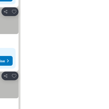
Hozzáadás a kedvencekhez
Megosztás
ése
Hozzáadás a kedvencekhez
Megosztás