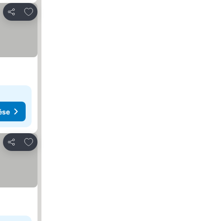
Hozzáadás a kedvencekhez
Megosztás
ése
Hozzáadás a kedvencekhez
Megosztás