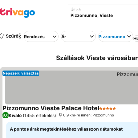
Úti cél
Szűrők
Rendezés
Ár
Pizzomunno
Ho
Szállások Vieste városába
Népszerű választás
Pizzomunno Vieste Palace Hotel
5 Kategória
Kiváló
(1455 értékelés)
8,6
0.9 km-re innen: Pizzomunno
A pontos árak megtekintéséhez válasszon dátumokat