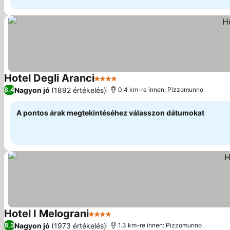
Hotel Degli Aranci
4 Kategória
Nagyon jó
(1892 értékelés)
8,4
0.4 km-re innen: Pizzomunno
A pontos árak megtekintéséhez válasszon dátumokat
Hotel I Melograni
4 Kategória
Nagyon jó
(1973 értékelés)
8,3
1.3 km-re innen: Pizzomunno