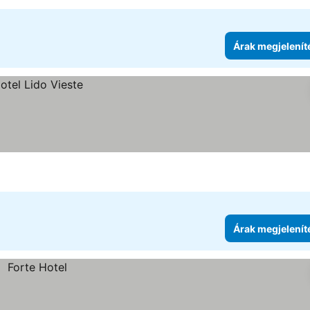
Árak megjelenít
Árak megjelenít