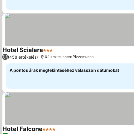
Hotel Scialara
3 Kategória
(458 értékelés)
7,3
0.1 km-re innen: Pizzomunno
A pontos árak megtekintéséhez válasszon dátumokat
Hotel Falcone
4 Kategória