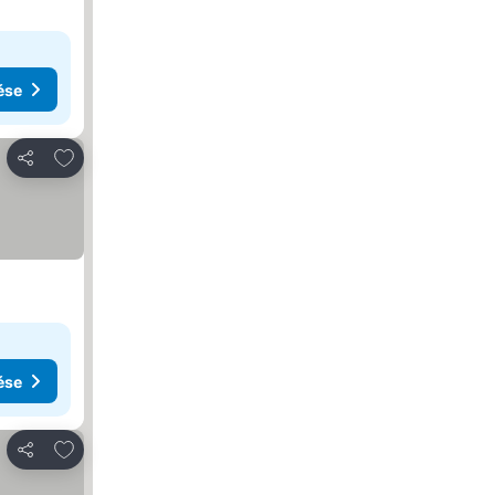
ése
Hozzáadás a kedvencekhez
Megosztás
ése
Hozzáadás a kedvencekhez
Megosztás