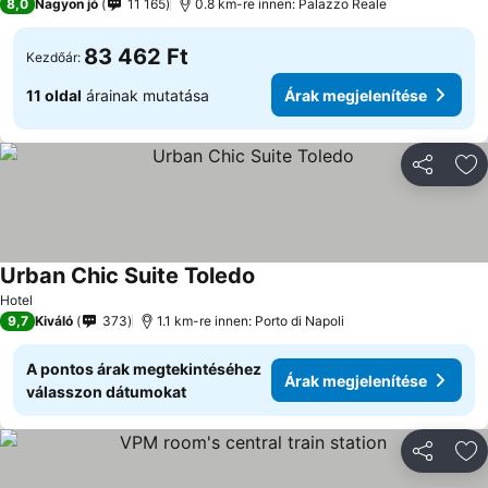
8,0
Nagyon jó
11 165
0.8 km-re innen: Palazzo Reale
83 462 Ft
Kezdőár:
11 oldal
árainak mutatása
Árak megjelenítése
Megosztá
Ho
Urban Chic Suite Toledo
Árak megjelenítése
Hotel
9,7
Kiváló
373
1.1 km-re innen: Porto di Napoli
A pontos árak megtekintéséhez
Árak megjelenítése
válasszon dátumokat
Megosztá
Ho