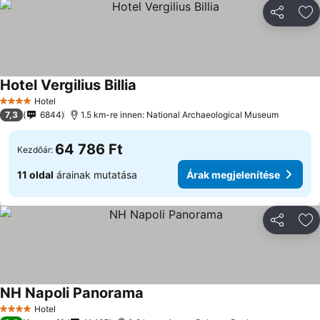
Megosztá
Ho
Hotel Vergilius Billia
Árak megjelenítése
Hotel
4 Kategória
7,3
6844
1.5 km-re innen: National Archaeological Museum
64 786 Ft
Kezdőár:
11 oldal
árainak mutatása
Árak megjelenítése
Megosztá
Ho
NH Napoli Panorama
Árak megjelenítése
Hotel
4 Kategória