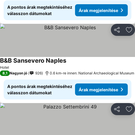
A pontos árak megtekintéséhez
Árak megjelenítése
válasszon dátumokat
Megosztá
Ho
B&B Sansevero Naples
Árak megjelenítése
Hotel
8,1
Nagyon jó
926
0.6 km-re innen: National Archaeological Museum
A pontos árak megtekintéséhez
Árak megjelenítése
válasszon dátumokat
Megosztá
Ho