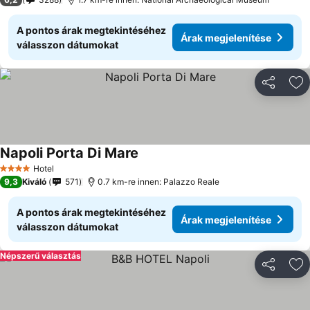
A pontos árak megtekintéséhez
Árak megjelenítése
válasszon dátumokat
Megosztá
Ho
Napoli Porta Di Mare
Árak megjelenítése
Hotel
4 Kategória
9,3
Kiváló
571
0.7 km-re innen: Palazzo Reale
A pontos árak megtekintéséhez
Árak megjelenítése
válasszon dátumokat
Népszerű választás
Megosztá
Ho