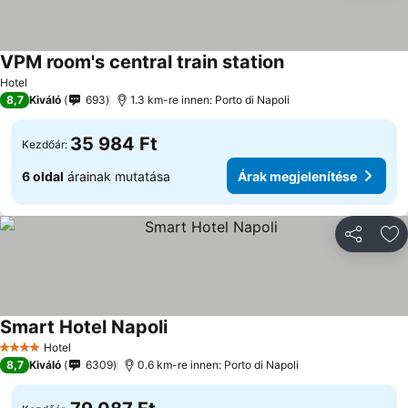
VPM room's central train station
Árak megjelenítés
Hotel
8,7
Kiváló
693
1.3 km-re innen: Porto di Napoli
35 984 Ft
Kezdőár:
6 oldal
árainak mutatása
Árak megjelenítése
Megosztá
Ho
Smart Hotel Napoli
Árak megjelenítése
Hotel
4 Kategória
8,7
Kiváló
6309
0.6 km-re innen: Porto di Napoli