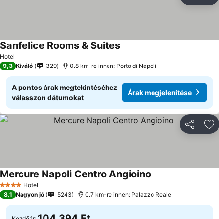
Megosztá
Ho
Sanfelice Rooms & Suites
Árak megjelenítése
Hotel
9,3
Kiváló
329
0.8 km-re innen: Porto di Napoli
A pontos árak megtekintéséhez
Árak megjelenítése
válasszon dátumokat
Megosztá
Ho
Mercure Napoli Centro Angioino
Árak megjelenítés
Hotel
4 Kategória
8,1
Nagyon jó
5243
0.7 km-re innen: Palazzo Reale
104 394 Ft
Kezdőár: