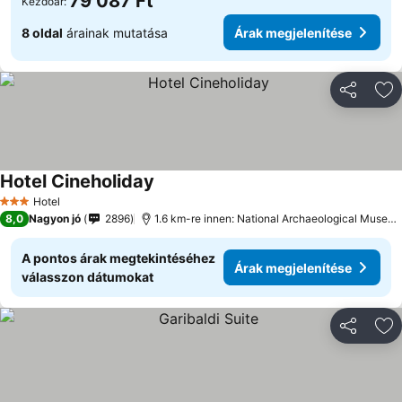
79 087 Ft
Kezdőár:
8 oldal
árainak mutatása
Árak megjelenítése
Megosztá
Ho
Hotel Cineholiday
Árak megjelenítése
Hotel
3 Kategória
8,0
Nagyon jó
2896
1.6 km-re innen: National Archaeological Museu
A pontos árak megtekintéséhez
Árak megjelenítése
válasszon dátumokat
Megosztá
Ho