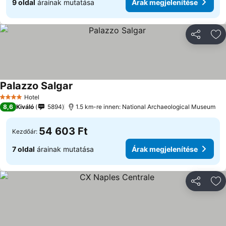
9 oldal
árainak mutatása
Árak megjelenítése
Megosztá
Ho
Palazzo Salgar
Árak megjelenítése
Hotel
4 Kategória
8,6
Kiváló
5894
1.5 km-re innen: National Archaeological Museum
54 603 Ft
Kezdőár:
7 oldal
árainak mutatása
Árak megjelenítése
Megosztá
Ho