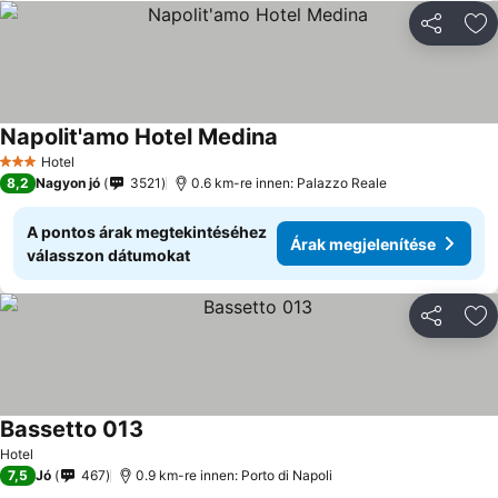
Megosztá
Ho
Napolit'amo Hotel Medina
Árak megjelenítése
Hotel
3 Kategória
8,2
Nagyon jó
3521
0.6 km-re innen: Palazzo Reale
A pontos árak megtekintéséhez
Árak megjelenítése
válasszon dátumokat
Megosztá
Ho
Bassetto 013
Árak megjelenítése
Hotel
7,5
Jó
467
0.9 km-re innen: Porto di Napoli