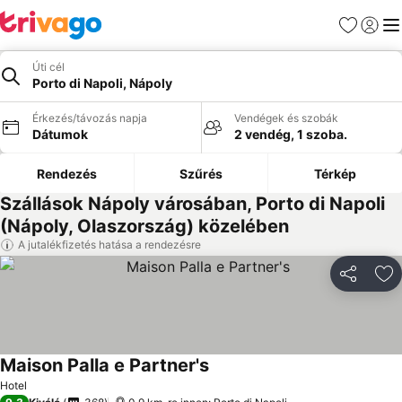
Kedvencek
Bejelen
Me
Úti cél
Porto di Napoli, Nápoly
Érkezés/távozás napja
Vendégek és szobák
Dátumok
2 vendég, 1 szoba.
Rendezés
Szűrés
Térkép
Szállások Nápoly városában, Porto di Napoli
(Nápoly, Olaszország) közelében
A jutalékfizetés hatása a rendezésre
Megosztá
Ho
Maison Palla e Partner's
Árak megjelenítése
Hotel