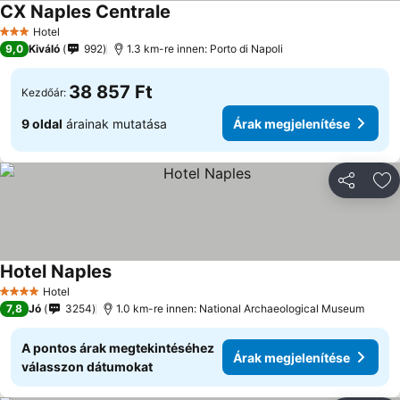
CX Naples Centrale
Árak megjelenítése
Hotel
3 Kategória
9,0
Kiváló
992
1.3 km-re innen: Porto di Napoli
38 857 Ft
Kezdőár:
9 oldal
árainak mutatása
Árak megjelenítése
Megosztá
Ho
Hotel Naples
Árak megjelenítése
Hotel
4 Kategória
7,8
Jó
3254
1.0 km-re innen: National Archaeological Museum
A pontos árak megtekintéséhez
Árak megjelenítése
válasszon dátumokat