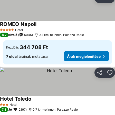
Megosztá
Ho
ROMEO Napoli
Árak megjelenítése
Hotel
5 Kategória
8,7
Kiváló
5045
0.7 km-re innen: Palazzo Reale
344 708 Ft
Kezdőár:
7 oldal
árainak mutatása
Árak megjelenítése
Megosztá
Ho
Hotel Toledo
Árak megjelenítése
Hotel
3 Kategória
7,8
Jó
2197
0.7 km-re innen: Palazzo Reale