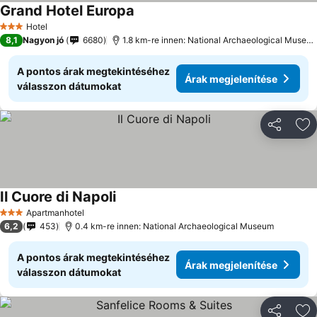
Grand Hotel Europa
Árak megjelenítése
Hotel
3 Kategória
8,1
Nagyon jó
6680
1.8 km-re innen: National Archaeological Museu
A pontos árak megtekintéséhez
Árak megjelenítése
válasszon dátumokat
Megosztá
Ho
Il Cuore di Napoli
Árak megjelenítése
Apartmanhotel
3 Kategória
6,2
453
0.4 km-re innen: National Archaeological Museum
A pontos árak megtekintéséhez
Árak megjelenítése
válasszon dátumokat