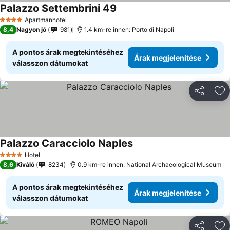
Palazzo Settembrini 49
Árak megjelenítése
Apartmanhotel
4 Kategória
8,4
Nagyon jó
981
1.4 km-re innen: Porto di Napoli
A pontos árak megtekintéséhez
Árak megjelenítése
válasszon dátumokat
Megosztá
Ho
Palazzo Caracciolo Naples
Árak megjelenítése
Hotel
4 Kategória
8,6
Kiváló
8234
0.9 km-re innen: National Archaeological Museum
A pontos árak megtekintéséhez
Árak megjelenítése
válasszon dátumokat