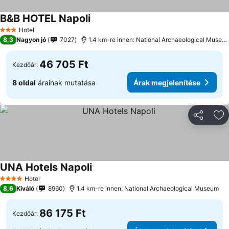
B&B HOTEL Napoli
Árak megjelenítése
Hotel
3 Kategória
8,3
Nagyon jó
7027
1.4 km-re innen: National Archaeological Museu
46 705 Ft
Kezdőár:
8 oldal
árainak mutatása
Árak megjelenítése
Megosztá
Ho
UNA Hotels Napoli
Árak megjelenítése
Hotel
4 Kategória
8,6
Kiváló
8960
1.4 km-re innen: National Archaeological Museum
86 175 Ft
Kezdőár: