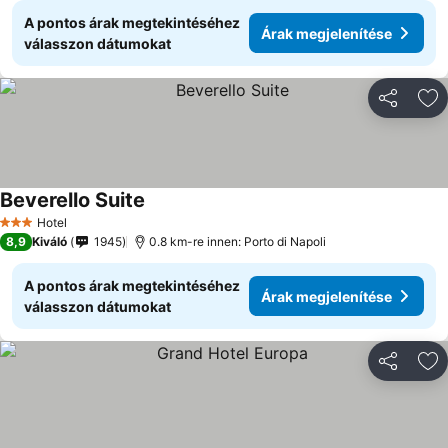
A pontos árak megtekintéséhez
Árak megjelenítése
válasszon dátumokat
Megosztá
Ho
Beverello Suite
Árak megjelenítése
Hotel
3 Kategória
8,9
Kiváló
1945
0.8 km-re innen: Porto di Napoli
A pontos árak megtekintéséhez
Árak megjelenítése
válasszon dátumokat
Megosztá
Ho