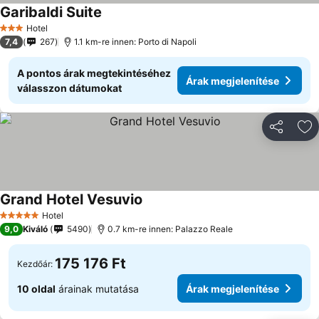
Garibaldi Suite
Árak megjelenítése
Hotel
3 Kategória
7,4
267
1.1 km-re innen: Porto di Napoli
A pontos árak megtekintéséhez
Árak megjelenítése
válasszon dátumokat
Megosztá
Ho
Grand Hotel Vesuvio
Árak megjelenítése
Hotel
5 Kategória
9,0
Kiváló
5490
0.7 km-re innen: Palazzo Reale
175 176 Ft
Kezdőár:
10 oldal
árainak mutatása
Árak megjelenítése