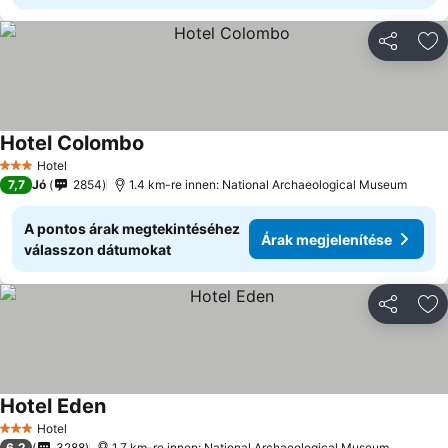
Megosztá
Ho
Hotel Colombo
Árak megjelenítése
Hotel
3 Kategória
7,7
Jó
2854
1.4 km-re innen: National Archaeological Museum
A pontos árak megtekintéséhez
Árak megjelenítése
válasszon dátumokat
Megosztá
Ho
Hotel Eden
Árak megjelenítése
Hotel
3 Kategória
6,2
3288
1.7 km-re innen: National Archaeological Museum