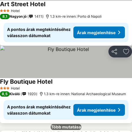
Art Street Hotel
Árak megjelenítése
Hotel
3 Kategória
8,1
Nagyon jó
1411
1.3 km-re innen: Porto di Napoli
A pontos árak megtekintéséhez
Árak megjelenítése
válasszon dátumokat
Megosztá
Ho
Fly Boutique Hotel
Árak megjelenítése
Hotel
3 Kategória
8,5
Kiváló
1920
1.3 km-re innen: National Archaeological Museum
A pontos árak megtekintéséhez
Árak megjelenítése
válasszon dátumokat
Több mutatása