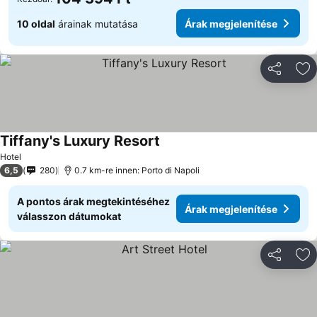
10 oldal
árainak mutatása
Árak megjelenítése
Megosztá
Ho
Tiffany's Luxury Resort
Árak megjelenítése
Hotel
6,5
280
0.7 km-re innen: Porto di Napoli
A pontos árak megtekintéséhez
Árak megjelenítése
válasszon dátumokat
Megosztá
Ho