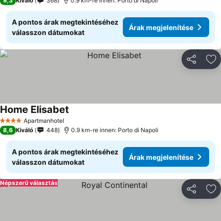
9,3
Kiváló
368
0.9 km-re innen: Porto di Napoli
A pontos árak megtekintéséhez
Árak megjelenítése
válasszon dátumokat
Megosztá
Ho
Home Elisabet
Árak megjelenítése
Apartmanhotel
4 Kategória
8,6
Kiváló
448
0.9 km-re innen: Porto di Napoli
A pontos árak megtekintéséhez
Árak megjelenítése
válasszon dátumokat
Népszerű választás
Megosztá
Ho