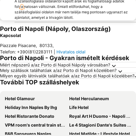
A szállásfoglalási oldalaktól kapott árak és foglalhatósági adatok
folyamatosan változnak. Emiatt előfordulhat, hogy a
szállásfoglalási oldalon már nem találja meg pontosan ugyanazt az
ajánlatot, amelyet a trivagón látott.
Porto di Napoli (Nápoly, Olaszország)
Kapcsolat
Piazzale Pisacane
,
80133
,
Telefon
:
+390(81)2283111
|
Hivatalos oldal
Porto di Napoli - Gyakran ismételt kérdések
Miért népszerű a/az Porto di Napoli Nápoly városában?
Mely szállások találhatóak a/az Porto di Napoli közelében?
Milyen egyéb látnivalók találhatóak a/az Porto di Napoli közelében?
További TOP szálláshelyek
Hotel Glamour
Hotel Herculaneum
Holiday Inn Naples By Ihg
Life Hotel
Hotel Ristorante Donato
Royal Art H Duomo - Napoli Centro, by ClaPa Group
VPM room's central train station
Le 4 Stagioni Dante's Suites H Napoli Centro, by ClaPa Group
B&B Sansevero Naples
Hotel Matilde - Lifestyle Hotel