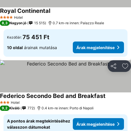
Royal Continental
Árak megjelenítése
Hotel
4 Kategória
8,3
Nagyon jó
15 515
0.7 km-re innen: Palazzo Reale
75 451 Ft
Kezdőár:
10 oldal
árainak mutatása
Árak megjelenítése
Megosztá
Ho
Federico Secondo Bed and Breakfast
Árak megjel
Hotel
3 Kategória
9,2
Kiváló
772
0.4 km-re innen: Porto di Napoli
A pontos árak megtekintéséhez
Árak megjelenítése
válasszon dátumokat