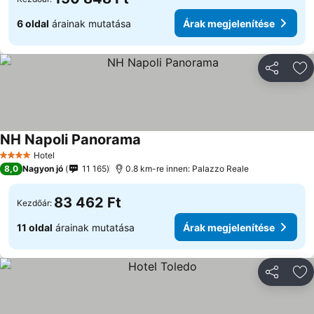
6 oldal
árainak mutatása
Árak megjelenítése
Megosztá
Ho
NH Napoli Panorama
Hotel
4 Kategória
8,0
Nagyon jó
11 165
0.8 km-re innen: Palazzo Reale
83 462 Ft
Kezdőár:
11 oldal
árainak mutatása
Árak megjelenítése
Megosztá
Ho