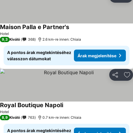
Maison Palla e Partner's
Hotel
9,3
Kiváló
368
2.6 km-re innen: Chiaia
A pontos árak megtekintéséhez
Árak megjelenítése
válasszon dátumokat
Megosztá
Ho
Royal Boutique Napoli
Hotel
8,9
Kiváló
763
0.7 km-re innen: Chiaia
A pontos árak megtekintéséhez