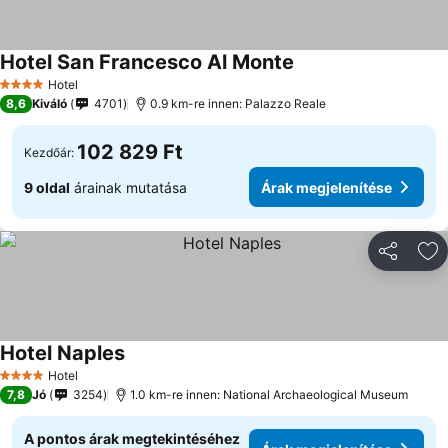
Hotel San Francesco Al Monte
Hotel
4 Kategória
8,6
Kiváló
4701
0.9 km-re innen: Palazzo Reale
102 829 Ft
Kezdőár:
9 oldal
árainak mutatása
Árak megjelenítése
Megosztá
Ho
Hotel Naples
Hotel
4 Kategória
7,8
Jó
3254
1.0 km-re innen: National Archaeological Museum
A pontos árak megtekintéséhez