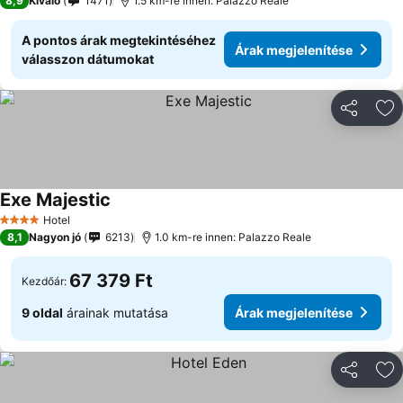
8,9
Kiváló
1471
1.5 km-re innen: Palazzo Reale
A pontos árak megtekintéséhez
Árak megjelenítése
válasszon dátumokat
Megosztá
Ho
Exe Majestic
Hotel
4 Kategória
8,1
Nagyon jó
6213
1.0 km-re innen: Palazzo Reale
67 379 Ft
Kezdőár:
9 oldal
árainak mutatása
Árak megjelenítése
Megosztá
Ho