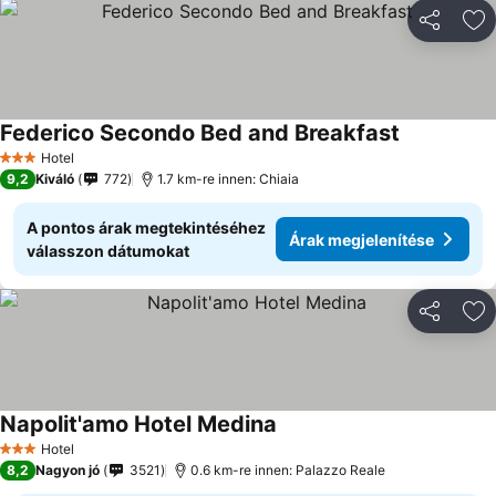
Megosztá
Ho
Federico Secondo Bed and Breakfast
Hotel
3 Kategória
9,2
Kiváló
772
1.7 km-re innen: Chiaia
A pontos árak megtekintéséhez
Árak megjelenítése
válasszon dátumokat
Megosztá
Ho
Napolit'amo Hotel Medina
Hotel
3 Kategória
8,2
Nagyon jó
3521
0.6 km-re innen: Palazzo Reale