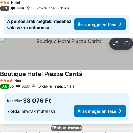
Hotel
3 Kategória
7,1
888
1.0 km-re innen: Chiaia
A pontos árak megtekintéséhez
Árak megjelenítése
válasszon dátumokat
Megosztá
Ho
Boutique Hotel Piazza Carità
Hotel
4 Kategória
7,8
Jó
660
1.0 km-re innen: Chiaia
38 076 Ft
Kezdőár:
7 oldal
árainak mutatása
Árak megjelenítése
Több mutatása