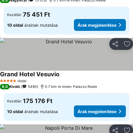
8,3
Nagyon jó
15 515
0.7 km-re innen: Palazzo Reale
75 451 Ft
Kezdőár:
10 oldal
árainak mutatása
Árak megjelenítése
Megosztá
Ho
Grand Hotel Vesuvio
Hotel
5 Kategória
9,0
Kiváló
5490
0.7 km-re innen: Palazzo Reale
175 176 Ft
Kezdőár:
10 oldal
árainak mutatása
Árak megjelenítése