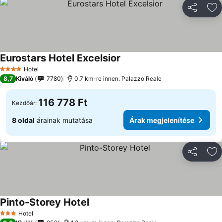
Megosztá
Ho
Eurostars Hotel Excelsior
Hotel
4 Kategória
8,7
Kiváló
7780
0.7 km-re innen: Palazzo Reale
116 778 Ft
Kezdőár:
8 oldal
árainak mutatása
Árak megjelenítése
Megosztá
Ho
Pinto-Storey Hotel
Hotel
3 Kategória