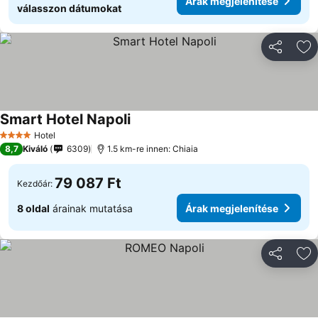
Árak megjelenítése
válasszon dátumokat
Megosztá
Ho
Smart Hotel Napoli
Hotel
4 Kategória
8,7
Kiváló
6309
1.5 km-re innen: Chiaia
79 087 Ft
Kezdőár:
8 oldal
árainak mutatása
Árak megjelenítése
Megosztá
Ho