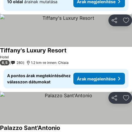
10 oldal
árainak mutatása
Árak megjelenítése
Megosztá
Ho
Tiffany's Luxury Resort
Hotel
6,5
280
1.2 km-re innen: Chiaia
A pontos árak megtekintéséhez
Árak megjelenítése
válasszon dátumokat
Megosztá
Ho
Palazzo Sant'Antonio