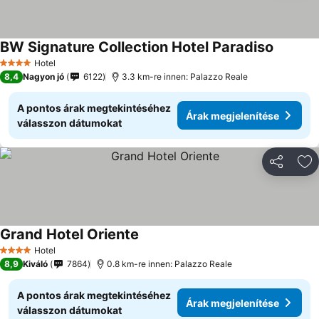
BW Signature Collection Hotel Paradiso
Hotel
4 Kategória
8,4
Nagyon jó
6122
3.3 km-re innen: Palazzo Reale
A pontos árak megtekintéséhez
Árak megjelenítése
válasszon dátumokat
Megosztá
Ho
Grand Hotel Oriente
Hotel
4 Kategória
8,9
Kiváló
7864
0.8 km-re innen: Palazzo Reale
A pontos árak megtekintéséhez
Árak megjelenítése
válasszon dátumokat