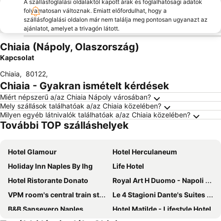
A szállásfoglalási oldalaktól kapott árak és foglalhatósági adatok
folyamatosan változnak. Emiatt előfordulhat, hogy a
szállásfoglalási oldalon már nem találja meg pontosan ugyanazt az
ajánlatot, amelyet a trivagón látott.
Chiaia (Nápoly, Olaszország)
Kapcsolat
Chiaia
,
80122
,
Chiaia - Gyakran ismételt kérdések
Miért népszerű a/az Chiaia Nápoly városában?
Mely szállások találhatóak a/az Chiaia közelében?
Milyen egyéb látnivalók találhatóak a/az Chiaia közelében?
További TOP szálláshelyek
Hotel Glamour
Hotel Herculaneum
Holiday Inn Naples By Ihg
Life Hotel
Hotel Ristorante Donato
Royal Art H Duomo - Napoli Centro, by ClaPa Group
VPM room's central train station
Le 4 Stagioni Dante's Suites H Napoli Centro, by ClaPa Group
B&B Sansevero Naples
Hotel Matilde - Lifestyle Hotel