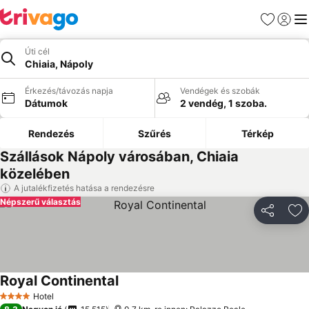
Kedvencek
Bejelen
Me
Úti cél
Chiaia, Nápoly
Érkezés/távozás napja
Vendégek és szobák
Dátumok
2 vendég, 1 szoba.
Rendezés
Szűrés
Térkép
Szállások Nápoly városában, Chiaia
közelében
A jutalékfizetés hatása a rendezésre
Népszerű választás
Megosztá
Ho
Royal Continental
Hotel
4 Kategória