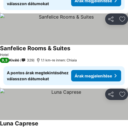
Árak megjelenítése
válasszon dátumokat
Megosztá
Ho
Sanfelice Rooms & Suites
Hotel
9,3
Kiváló
329
1.1 km-re innen: Chiaia
A pontos árak megtekintéséhez
Árak megjelenítése
válasszon dátumokat
Megosztá
Ho
Luna Caprese