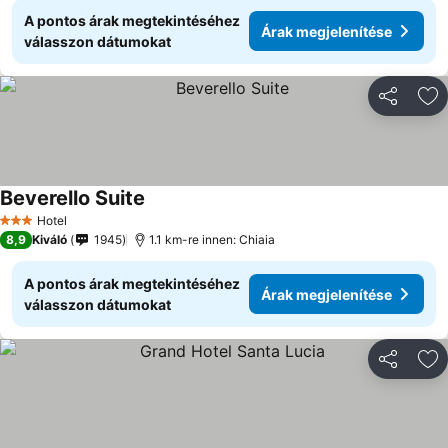
A pontos árak megtekintéséhez
Árak megjelenítése
válasszon dátumokat
Megosztá
Ho
Beverello Suite
Hotel
3 Kategória
8,9
Kiváló
1945
1.1 km-re innen: Chiaia
A pontos árak megtekintéséhez
Árak megjelenítése
válasszon dátumokat
Megosztá
Ho