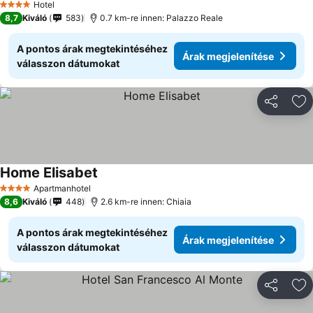
Hotel
4 Kategória
8,7
Kiváló
583
0.7 km-re innen: Palazzo Reale
A pontos árak megtekintéséhez
Árak megjelenítése
válasszon dátumokat
Megosztá
Ho
Home Elisabet
Apartmanhotel
4 Kategória
8,6
Kiváló
448
2.6 km-re innen: Chiaia
A pontos árak megtekintéséhez
Árak megjelenítése
válasszon dátumokat
Megosztá
Ho