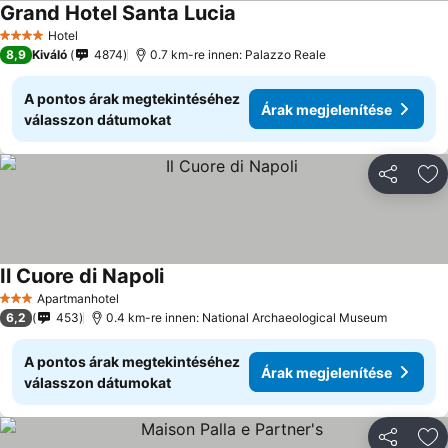
Grand Hotel Santa Lucia
Hotel
4 Kategória
8,9
Kiváló
4874
0.7 km-re innen: Palazzo Reale
A pontos árak megtekintéséhez
Árak megjelenítése
válasszon dátumokat
Megosztá
Ho
Il Cuore di Napoli
Apartmanhotel
3 Kategória
6,2
453
0.4 km-re innen: National Archaeological Museum
A pontos árak megtekintéséhez
Árak megjelenítése
válasszon dátumokat
Megosztá
Ho