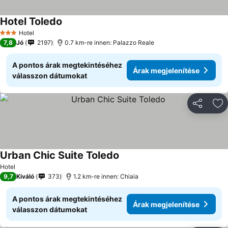
Hotel Toledo
Hotel
3 Kategória
7,8
Jó
2197
0.7 km-re innen: Palazzo Reale
A pontos árak megtekintéséhez
Árak megjelenítése
válasszon dátumokat
Megosztá
Ho
Urban Chic Suite Toledo
Hotel
9,7
Kiváló
373
1.2 km-re innen: Chiaia
A pontos árak megtekintéséhez
Árak megjelenítése
válasszon dátumokat