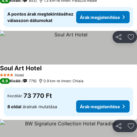
8,6
Kiváló
853
1.3 km-re innen: Palazzo Reale
A pontos árak megtekintéséhez
Árak megjelenítése
válasszon dátumokat
Megosztá
Ho
Soul Art Hotel
Hotel
4 Kategória
8,9
Kiváló
776
0.9 km-re innen: Chiaia
73 770 Ft
Kezdőár:
8 oldal
árainak mutatása
Árak megjelenítése
Megosztá
Ho