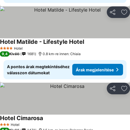
Megosztá
Ho
Hotel Matilde - Lifestyle Hotel
Hotel
4 Kategória
9,4
Kiváló
1681
0.8 km-re innen: Chiaia
A pontos árak megtekintéséhez
Árak megjelenítése
válasszon dátumokat
Megosztá
Ho
Hotel Cimarosa
Hotel
3 Kategória