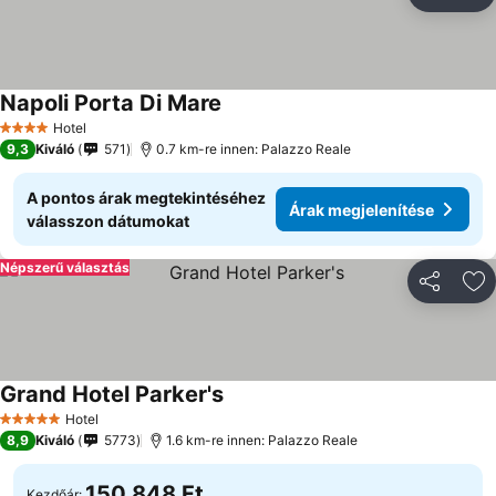
Megosztá
Ho
Napoli Porta Di Mare
Hotel
4 Kategória
9,3
Kiváló
571
0.7 km-re innen: Palazzo Reale
A pontos árak megtekintéséhez
Árak megjelenítése
válasszon dátumokat
Népszerű választás
Megosztá
Ho
Grand Hotel Parker's
Hotel
5 Kategória
8,9
Kiváló
5773
1.6 km-re innen: Palazzo Reale
150 848 Ft
Kezdőár: