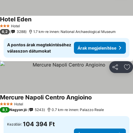
Hotel Eden
Hotel
3 Kategória
6,2
3288
1.7 km-re innen: National Archaeological Museum
A pontos árak megtekintéséhez
Árak megjelenítése
válasszon dátumokat
Megosztá
Ho
Mercure Napoli Centro Angioino
Hotel
4 Kategória
8,1
Nagyon jó
5243
0.7 km-re innen: Palazzo Reale
104 394 Ft
Kezdőár: