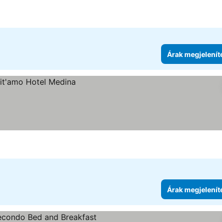
se
Árak megjelenít
Árak megjelenít