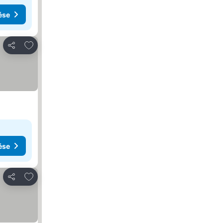
ése
Hozzáadás a kedvencekhez
Megosztás
ése
Hozzáadás a kedvencekhez
Megosztás