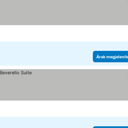
a
megjelenítése
Árak megjelenít