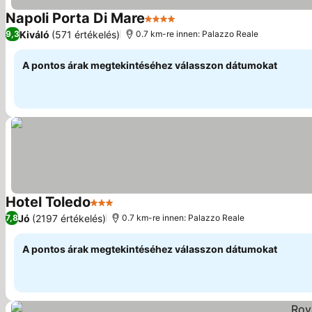
Napoli Porta Di Mare
4 Kategória
Árak megjelenítése
Kiváló
(571 értékelés)
9,3
0.7 km-re innen: Palazzo Reale
A pontos árak megtekintéséhez válasszon dátumokat
Hotel Toledo
3 Kategória
Árak megjelenítése
Jó
(2197 értékelés)
7,8
0.7 km-re innen: Palazzo Reale
A pontos árak megtekintéséhez válasszon dátumokat