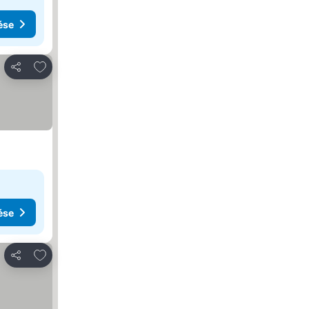
ése
Hozzáadás a kedvencekhez
Megosztás
ése
Hozzáadás a kedvencekhez
Megosztás