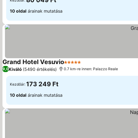
80 049 Ft
Kezdőár:
10 oldal
árainak mutatása
Grand Hotel Vesuvio
5 Kategória
Árak megjelenítése
Kiváló
(5490 értékelés)
9,0
0.7 km-re innen: Palazzo Reale
173 249 Ft
Kezdőár:
10 oldal
árainak mutatása