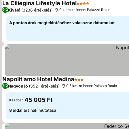
La Ciliegina Lifestyle Hotel
4 Kategória
Árak megjeleníté
Kiváló
(3238 értékelés)
9,3
0.4 km-re innen: Palazzo Reale
A pontos árak megtekintéséhez válasszon dátumokat
Napolit'amo Hotel Medina
3 Kategória
Árak megjelenítése
Nagyon jó
(3521 értékelés)
8,2
0.6 km-re innen: Palazzo Reale
45 005 Ft
Kezdőár:
8 oldal
árainak mutatása