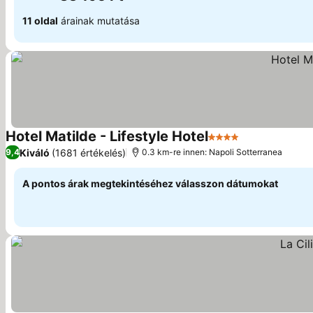
11 oldal
árainak mutatása
Hotel Matilde - Lifestyle Hotel
4 Kategória
Árak megjele
Kiváló
(1681 értékelés)
9,4
0.3 km-re innen: Napoli Sotterranea
A pontos árak megtekintéséhez válasszon dátumokat