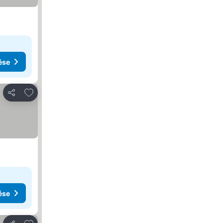
ése
Hozzáadás a kedvencekhez
Megosztás
ése
Hozzáadás a kedvencekhez