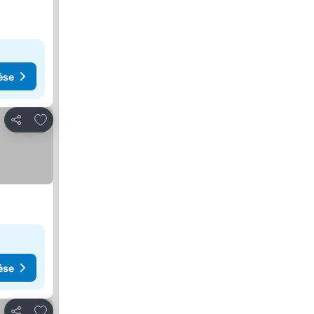
ése
Hozzáadás a kedvencekhez
Megosztás
ése
Hozzáadás a kedvencekhez