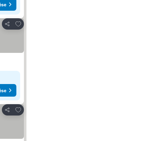
ése
Hozzáadás a kedvencekhez
Megosztás
ése
Hozzáadás a kedvencekhez
Megosztás