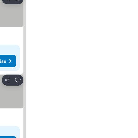
Megosztás
ése
Hozzáadás a kedvencekhez
Megosztás