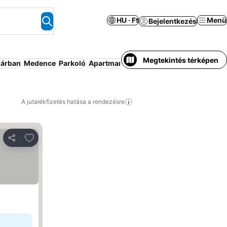
HU · Ft
Menü
Bejelentkezés
Megtekintés térképen
 árban
Medence
Parkoló
Apartmanhotel
Bed and breakfast
Légk
A jutalékfizetés hatása a rendezésre
Hozzáadás a kedvencekhez
Megosztás