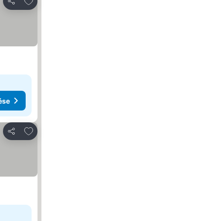
Megosztás
ése
Hozzáadás a kedvencekhez
Megosztás