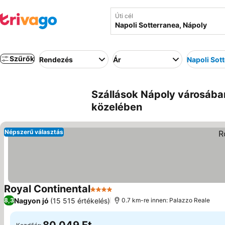
Úti cél
Szűrők
Rendezés
Ár
Napoli Sot
Szállások Nápoly városában
közelében
Népszerű választás
Royal Continental
4 Kategória
Árak megjelenítése
Nagyon jó
(15 515 értékelés)
8,3
0.7 km-re innen: Palazzo Reale