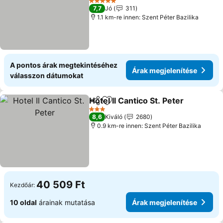
5 Kategória
7,7
Jó
311
1.1 km-re innen: Szent Péter Bazilika
A pontos árak megtekintéséhez
Árak megjelenítése
válasszon dátumokat
Hotel Il Cantico St. Peter
Megosztás
Hozzáadás a kedvencekhez
3 Kategória
8,6
Kiváló
2680
0.9 km-re innen: Szent Péter Bazilika
40 509 Ft
Kezdőár:
10 oldal
árainak mutatása
Árak megjelenítése