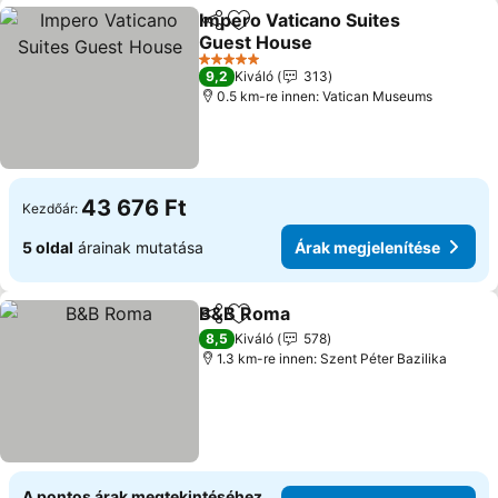
Impero Vaticano Suites
Megosztás
Hozzáadás a kedvencekhez
Guest House
5 Kategória
9,2
Kiváló
313
0.5 km-re innen: Vatican Museums
43 676 Ft
Kezdőár:
5 oldal
árainak mutatása
Árak megjelenítése
B&B Roma
Megosztás
Hozzáadás a kedvencekhez
8,5
Kiváló
578
1.3 km-re innen: Szent Péter Bazilika
A pontos árak megtekintéséhez