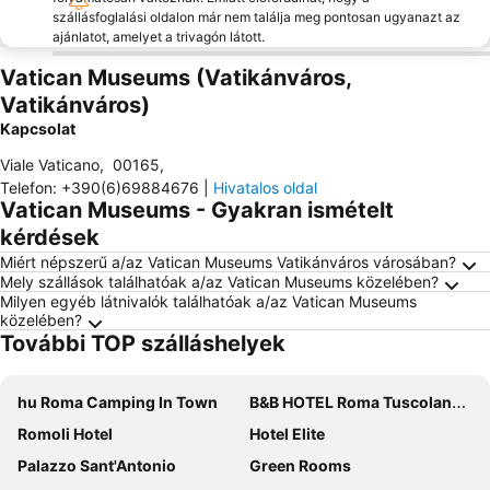
szállásfoglalási oldalon már nem találja meg pontosan ugyanazt az
ajánlatot, amelyet a trivagón látott.
Vatican Museums (Vatikánváros,
Vatikánváros)
Kapcsolat
Viale Vaticano
,
00165
,
Telefon
:
+390(6)69884676
|
Hivatalos oldal
Vatican Museums - Gyakran ismételt
kérdések
Miért népszerű a/az Vatican Museums Vatikánváros városában?
Mely szállások találhatóak a/az Vatican Museums közelében?
Milyen egyéb látnivalók találhatóak a/az Vatican Museums
közelében?
További TOP szálláshelyek
hu Roma Camping In Town
B&B HOTEL Roma Tuscolana San Giovanni
Romoli Hotel
Hotel Elite
Palazzo Sant'Antonio
Green Rooms