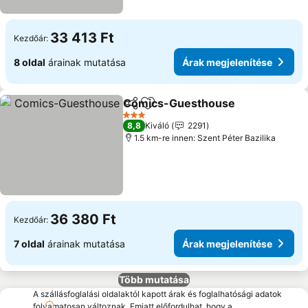
33 413 Ft
Kezdőár:
8 oldal
árainak mutatása
Árak megjelenítése
Comics-Guesthouse
Megosztás
Hozzáadás a kedvencekhez
3 Kategória
8,8
Kiváló
2291
1.5 km-re innen: Szent Péter Bazilika
36 380 Ft
Kezdőár:
7 oldal
árainak mutatása
Árak megjelenítése
Több mutatása
A szállásfoglalási oldalaktól kapott árak és foglalhatósági adatok
folyamatosan változnak. Emiatt előfordulhat, hogy a