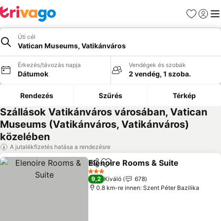
Kedvencek
Bejelen
Me
Úti cél
Vatican Museums, Vatikánváros
Érkezés/távozás napja
Vendégek és szobák
Dátumok
2 vendég, 1 szoba.
Rendezés
Szűrés
Térkép
Szállások Vatikánváros városában, Vatican
Museums (Vatikánváros, Vatikánváros)
közelében
A jutalékfizetés hatása a rendezésre
Elenoire Rooms & Suite
Megosztás
Hozzáadás a kedvencekhez
3 Kategória
9,2
Kiváló
678
0.8 km-re innen: Szent Péter Bazilika