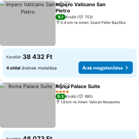
Impero Vaticano San
Megosztás
Hozzáadás a kedvencekhez
Pietro
9,1
Kiváló
702
0.4 km-re innen: Szent Péter Bazilika
38 432 Ft
Kezdőár:
4 oldal
árainak mutatása
Árak megjelenítése
Roma Palace Suite
Megosztás
Hozzáadás a kedvencekhez
4 Kategória
9,3
Kiváló
680
1.8 km-re innen: Vatican Museums
46 073 Ft
Kezdőár: