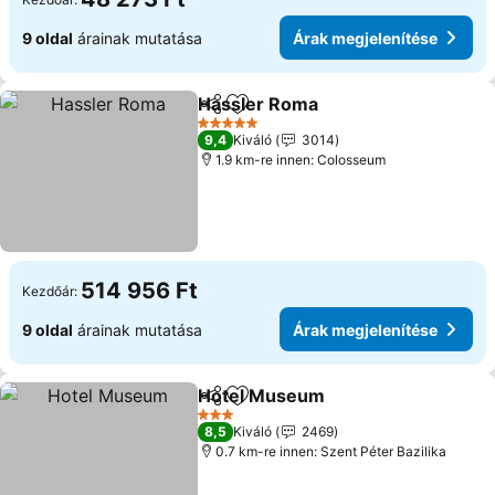
9 oldal
árainak mutatása
Árak megjelenítése
Hassler Roma
Megosztás
Hozzáadás a kedvencekhez
5 Kategória
9,4
Kiváló
3014
1.9 km-re innen: Colosseum
514 956 Ft
Kezdőár:
9 oldal
árainak mutatása
Árak megjelenítése
Hotel Museum
Megosztás
Hozzáadás a kedvencekhez
3 Kategória
8,5
Kiváló
2469
0.7 km-re innen: Szent Péter Bazilika