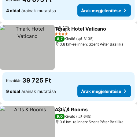
4 oldal
árainak mutatása
Árak megjelenítése
Tmark Hotel Vaticano
Megosztás
Hozzáadás a kedvencekhez
4 Kategória
8,7
Kiváló
3135
0.8 km-re innen: Szent Péter Bazilika
39 725 Ft
Kezdőár:
9 oldal
árainak mutatása
Árak megjelenítése
Arts & Rooms
Megosztás
Hozzáadás a kedvencekhez
9,0
Kiváló
645
0.6 km-re innen: Szent Péter Bazilika