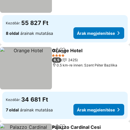
55 827 Ft
Kezdőár:
8 oldal
árainak mutatása
Árak megjelenítése
Orange Hotel
Megosztás
Hozzáadás a kedvencekhez
4 Kategória
6,5
2425
0.5 km-re innen: Szent Péter Bazilika
34 681 Ft
Kezdőár:
7 oldal
árainak mutatása
Árak megjelenítése
Palazzo Cardinal Cesi
Megosztás