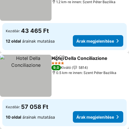
1.2 km-re innen: Szent Péter Bazilika
43 465 Ft
Kezdőár:
12 oldal
árainak mutatása
Árak megjelenítése
Hotel Della Conciliazione
Megosztás
Hozzáadás a kedvencekhez
4 Kategória
9,0
Kiváló
5814
0.5 km-re innen: Szent Péter Bazilika
57 058 Ft
Kezdőár:
10 oldal
árainak mutatása
Árak megjelenítése