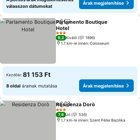
Árak megjelenítése
válasszon dátumokat
Parlamento Boutique
Megosztás
Hozzáadás a kedvencekhez
Hotel
3 Kategória
9,2
Kiváló
1896
1.7 km-re innen: Colosseum
81 153 Ft
Kezdőár:
8 oldal
árainak mutatása
Árak megjelenítése
Residenza Dorò
Megosztás
Hozzáadás a kedvencekhez
3 Kategória
7,9
Jó
536
1.7 km-re innen: Szent Péter Bazilika