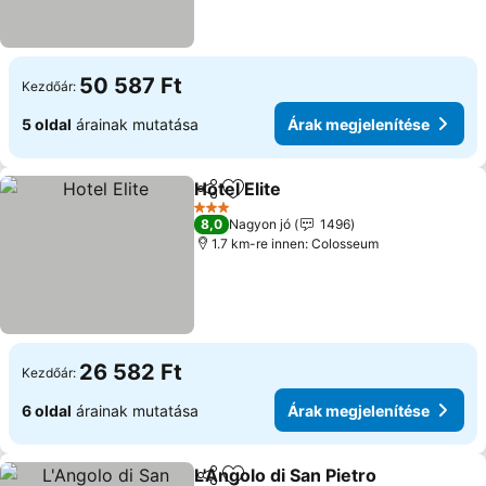
50 587 Ft
Kezdőár:
5 oldal
árainak mutatása
Árak megjelenítése
Hotel Elite
Megosztás
Hozzáadás a kedvencekhez
3 Kategória
8,0
Nagyon jó
1496
1.7 km-re innen: Colosseum
26 582 Ft
Kezdőár:
6 oldal
árainak mutatása
Árak megjelenítése
L'Angolo di San Pietro
Megosztás