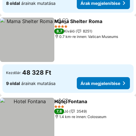
8 oldal
árainak mutatása
Árak megjelenítése
Mama Shelter Roma
Megosztás
Hozzáadás a kedvencekhez
4 Kategória
8,7
Kiváló
8251
0.7 km-re innen: Vatican Museums
48 328 Ft
Kezdőár:
9 oldal
árainak mutatása
Árak megjelenítése
Hotel Fontana
Megosztás
Hozzáadás a kedvencekhez
3 Kategória
7,8
Jó
3549
1.4 km-re innen: Colosseum