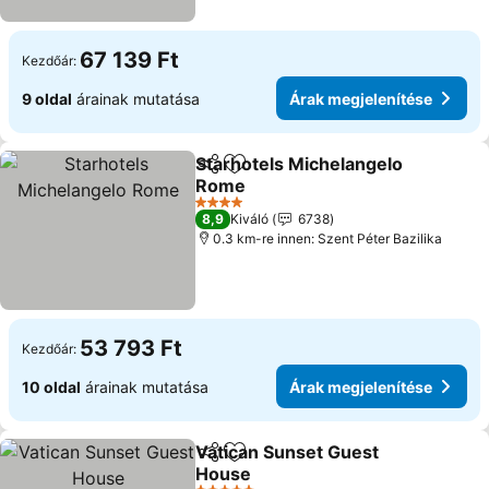
67 139 Ft
Kezdőár:
9 oldal
árainak mutatása
Árak megjelenítése
Starhotels Michelangelo
Megosztás
Hozzáadás a kedvencekhez
Rome
4 Kategória
8,9
Kiváló
6738
0.3 km-re innen: Szent Péter Bazilika
53 793 Ft
Kezdőár:
10 oldal
árainak mutatása
Árak megjelenítése
Vatican Sunset Guest
Megosztás
Hozzáadás a kedvencekhez
House