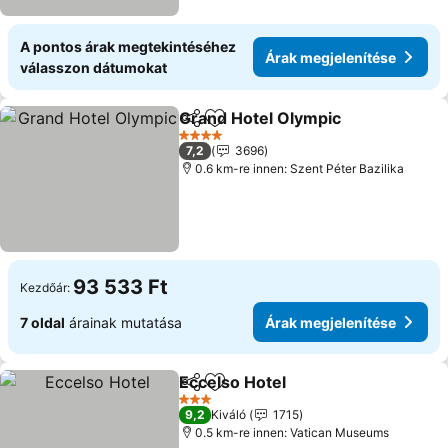
A pontos árak megtekintéséhez
Árak megjelenítése
válasszon dátumokat
Grand Hotel Olympic
Megosztás
Hozzáadás a kedvencekhez
4 Kategória
7,2
3696
0.6 km-re innen: Szent Péter Bazilika
93 533 Ft
Kezdőár:
7 oldal
árainak mutatása
Árak megjelenítése
Eccelso Hotel
Megosztás
Hozzáadás a kedvencekhez
3 Kategória
9,2
Kiváló
1715
0.5 km-re innen: Vatican Museums