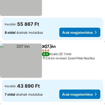
55 867 Ft
Kezdőár:
8 oldal
árainak mutatása
Árak megjelenítése
207 Inn
Megosztás
Hozzáadás a kedvencekhez
3 Kategória
8,5
Kiváló
1144
0.8 km-re innen: Szent Péter Bazilika
43 890 Ft
Kezdőár:
7 oldal
árainak mutatása
Árak megjelenítése