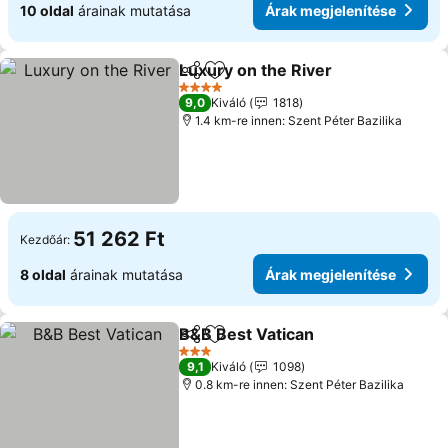
10 oldal
árainak mutatása
Árak megjelenítése
Luxury on the River
Megosztás
Hozzáadás a kedvencekhez
4 Kategória
9,0
Kiváló
1818
1.4 km-re innen: Szent Péter Bazilika
51 262 Ft
Kezdőár:
8 oldal
árainak mutatása
Árak megjelenítése
B&B Best Vatican
Megosztás
Hozzáadás a kedvencekhez
3 Kategória
9,1
Kiváló
1098
0.8 km-re innen: Szent Péter Bazilika