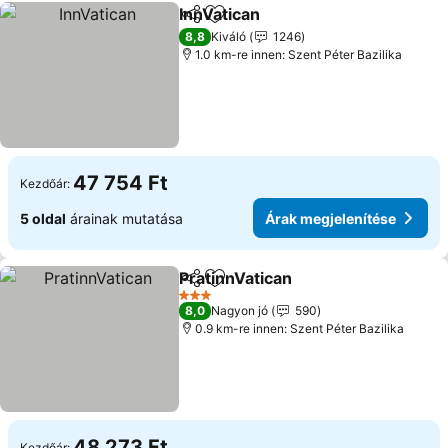
InnVatican
Megosztás
Hozzáadás a kedvencekhez
8,8
Kiváló
1246
1.0 km-re innen: Szent Péter Bazilika
47 754 Ft
Kezdőár:
5 oldal
árainak mutatása
Árak megjelenítése
PratinnVatican
Megosztás
Hozzáadás a kedvencekhez
3 Kategória
8,0
Nagyon jó
590
0.9 km-re innen: Szent Péter Bazilika
48 273 Ft
Kezdőár: