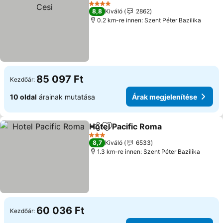
Hozzáadás a kedvencekhez
4 Kategória
8,8
Kiváló
2862
0.2 km-re innen: Szent Péter Bazilika
85 097 Ft
Kezdőár:
10 oldal
árainak mutatása
Árak megjelenítése
Hotel Pacific Roma
Megosztás
Hozzáadás a kedvencekhez
3 Kategória
8,7
Kiváló
6533
1.3 km-re innen: Szent Péter Bazilika
60 036 Ft
Kezdőár: