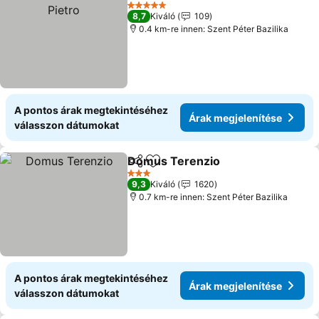
Hozzáadás a kedvencekhez
5 Kategória
8,7
Kiváló
109
0.4 km-re innen: Szent Péter Bazilika
A pontos árak megtekintéséhez
Árak megjelenítése
válasszon dátumokat
Domus Terenzio
Megosztás
Hozzáadás a kedvencekhez
3 Kategória
9,3
Kiváló
1620
0.7 km-re innen: Szent Péter Bazilika
A pontos árak megtekintéséhez
Árak megjelenítése
válasszon dátumokat