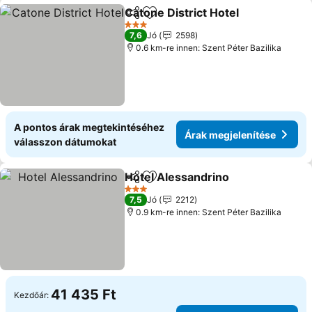
Catone District Hotel
Megosztás
Hozzáadás a kedvencekhez
3 Kategória
7,6
Jó
2598
0.6 km-re innen: Szent Péter Bazilika
A pontos árak megtekintéséhez
Árak megjelenítése
válasszon dátumokat
Hotel Alessandrino
Megosztás
Hozzáadás a kedvencekhez
3 Kategória
7,5
Jó
2212
0.9 km-re innen: Szent Péter Bazilika
41 435 Ft
Kezdőár: