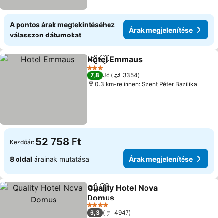
A pontos árak megtekintéséhez
Árak megjelenítése
válasszon dátumokat
Hotel Emmaus
Megosztás
Hozzáadás a kedvencekhez
3 Kategória
7,8
Jó
3354
0.3 km-re innen: Szent Péter Bazilika
52 758 Ft
Kezdőár:
8 oldal
árainak mutatása
Árak megjelenítése
Quality Hotel Nova
Megosztás
Hozzáadás a kedvencekhez
Domus
4 Kategória
6,3
4947