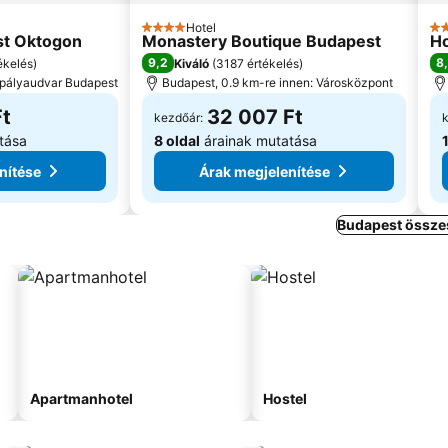
Hotel
4 Kategória
4 
st Oktogon
Monastery Boutique Budapest
Ho
9,2
8
ékelés
)
Kiváló
(
3187 értékelés
)
i pályaudvar Budapest
Budapest, 0.9 km-re innen: Városközpont
Ft
32 007 Ft
kezdőár:
tása
8 oldal
árainak mutatása
nítése
Árak megjelenítése
Budapest összes
Apartmanhotel
Hostel