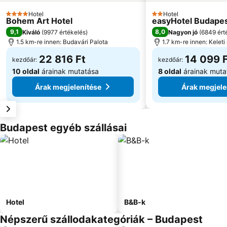
Hotel
Hotel
4 Kategória
2 Kategória
Bohem Art Hotel
easyHotel Budape
9,1
8,0
Kiváló
(
9977 értékelés
)
Nagyon jó
(
6849 ért
1.5 km-re innen: Budavári Palota
1.7 km-re innen: Kelet
22 816 Ft
14 099 
kezdőár:
kezdőár:
10 oldal
árainak mutatása
8 oldal
árainak muta
Árak megjelenítése
Árak megjele
Budapest egyéb szállásai
Hotel
B&B-k
Népszerű szállodakategóriák – Budapest