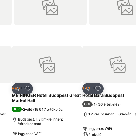
ncekhez
Hozzáadás a kedvencekhez
Hozzáadás a ked
Hotel
Hotel
3 Kategória
3 Kategória
Megosztás
Megosztás
MEININGER Hotel Budapest Great
Hotel Bara Budapest
Market Hall
6,6
(
4436 értékelés
)
8,7
Kiváló
(
15 947 értékelés
)
dvar
1.2 km-re innen: Budavári P
Budapest, 1.8 km-re innen:
Városközpont
Ingyenes WiFi
Ingyenes WiFi
Parkoló