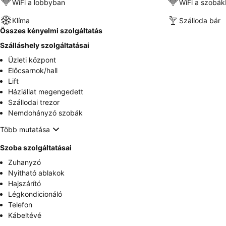
WiFi a lobbyban
WiFi a szobá
Klíma
Szálloda bár
Összes kényelmi szolgáltatás
Szálláshely szolgáltatásai
Üzleti központ
Előcsarnok/hall
Lift
Háziállat megengedett
Szállodai trezor
Nemdohányzó szobák
Több mutatása
Szoba szolgáltatásai
Zuhanyzó
Nyitható ablakok
Hajszárító
Légkondicionáló
Telefon
Kábeltévé