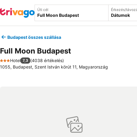
Úti cél
Érkezés/távoz
Dátumok
Budapest összes szállása
Full Moon Budapest
Hotel
(
4038 értékelés
)
7,3
3 Kategória
1055, Budapest, Szent István körút 11, Magyarország