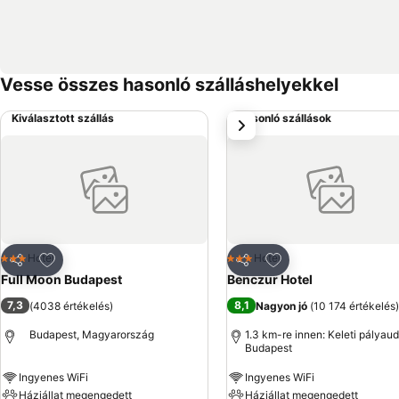
Vesse összes hasonló szálláshelyekkel
Kiválasztott szállás
Hasonló szállások
következő
Hozzáadás a kedvencekhez
Hozzáadás a kedve
Hotel
Hotel
3 Kategória
3 Kategória
Megosztás
Megosztás
Full Moon Budapest
Benczur Hotel
7,3
8,1
(
4038 értékelés
)
Nagyon jó
(
10 174 értékelés
)
Budapest, Magyarország
1.3 km-re innen: Keleti pályau
Budapest
Ingyenes WiFi
Ingyenes WiFi
Háziállat megengedett
Háziállat megengedett