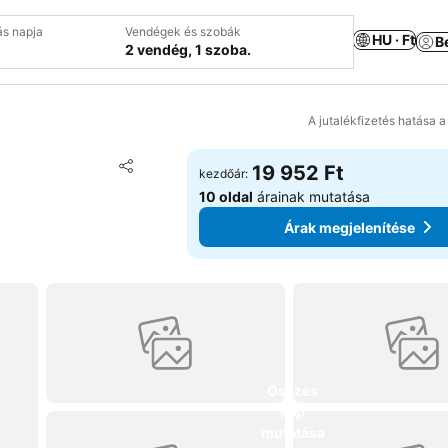
ás napja
Vendégek és szobák
HU · Ft
B
2 vendég, 1 szoba.
A jutalékfizetés hatása 
Hozzáadás a kedvencekhez
19 952 Ft
kezdőár:
Megosztás
10 oldal
árainak mutatása
Árak megjelenítése