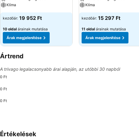
Klíma
Klíma
19 952 Ft
15 297 Ft
kezdőár:
kezdőár:
10 oldal
árainak mutatása
11 oldal
árainak mutatása
Árak megjelenítése
Árak megjelenítése
Ártrend
A trivago legalacsonyabb árai alapján, az utóbbi 30 napból
0 Ft
0 Ft
0 Ft
Értékelések