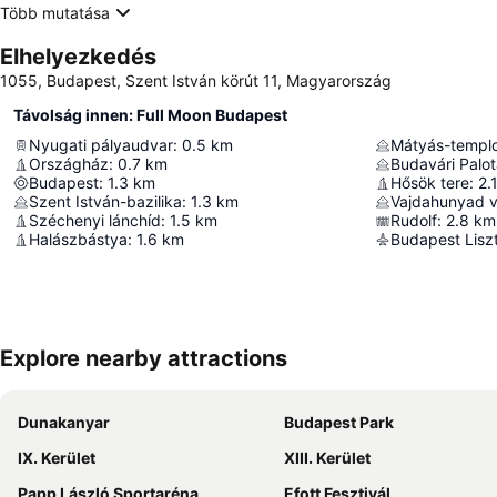
Több mutatása
Elhelyezkedés
1055, Budapest, Szent István körút 11, Magyarország
Távolság innen: Full Moon Budapest
Nyugati pályaudvar
:
0.5
km
Mátyás-templ
Országház
:
0.7
km
Budavári Palo
Budapest
:
1.3
km
Hősök tere
:
2.
Szent István-bazilika
:
1.3
km
Vajdahunyad v
Széchenyi lánchíd
:
1.5
km
Rudolf
:
2.8
km
Halászbástya
:
1.6
km
Explore nearby attractions
Dunakanyar
Budapest Park
IX. Kerület
XIII. Kerület
Papp László Sportaréna
Efott Fesztivál