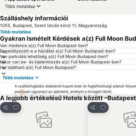
Több mutatása
Szálláshely információi
1055, Budapest, Szent István körút 11, Magyarország
Több mutatása
Gyakran Ismételt Kérdések a(z) Full Moon Bud
Van medence a(z) Full Moon Budapest-ben?
Engedélyezett-e a háziállat a(z) Full Moon Budapest-ben?
Van parkolási lehetőség a(z) Full Moon Budapest-ben?
Mikor van be- és kijelentkezés a(z) Full Moon Budapest-ben?
Hol található a(z) Full Moon Budapest?
Több mutatása
A szállásfoglalási oldalaktól kapott árak és foglalhatósági adatok folya
pontosan ugyanazt az ajánlatot, amelyet a trivagón látott.
A legjobb értékelésű Hotels között –Budapest
Hozzáadás a kedvencekhez
Hozzáadás a k
Megosztás
Megosztás