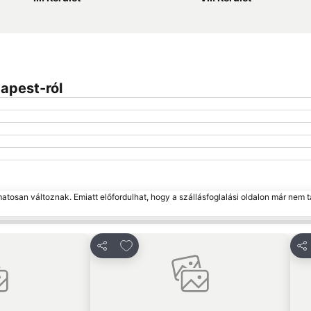
apest-ról
matosan változnak. Emiatt előfordulhat, hogy a szállásfoglalási oldalon már nem t
edvencekhez
Hozzáadás a kedvencekhez
Megosztás
Me