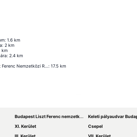
om
:
1.6
km
ta
:
2
km
1
km
ára
:
2.4
km
Budapest Liszt Ferenc Nemzetközi Repülőtér
:
17.5
km
Nagy méretű térkép
Budapest Liszt Ferenc nemzetközi repülőtér
Keleti pályaudvar Buda
XI. Kerület
Csepel
III. Kerület
VII. Kerület