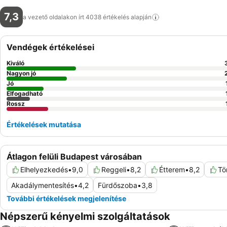
7,3
a vezető oldalakon írt 4038 értékelés
alapján
Vendégek értékelései
Kiváló
Nagyon jó
Jó
Elfogadható
Rossz
Értékelések mutatása
Átlagon felüli Budapest városában
Elhelyezkedés
•
9,0
Reggeli
•
8,2
Étterem
•
8,2
Tö
Akadálymentesítés
•
4,2
Fürdőszoba
•
3,8
További értékelések megjelenítése
Népszerű kényelmi szolgáltatások