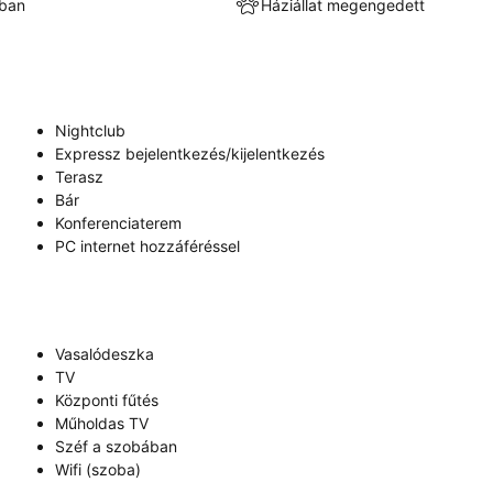
kban
Háziállat megengedett
Nightclub
Expressz bejelentkezés/kijelentkezés
Terasz
Bár
Konferenciaterem
PC internet hozzáféréssel
Vasalódeszka
TV
Központi fűtés
Műholdas TV
Széf a szobában
Wifi (szoba)