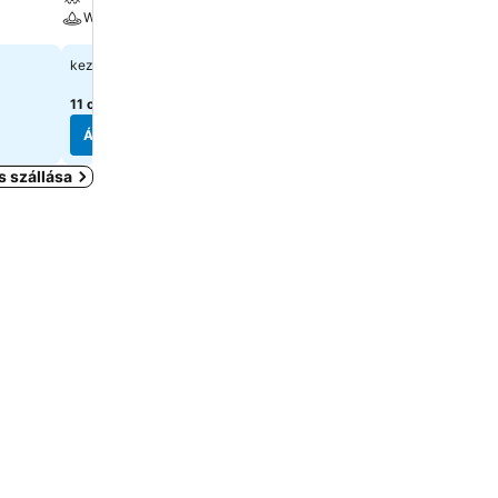
Wellness
Wellness
30 645 Ft
21 936 Ft
kezdőár:
kezdőár:
11 oldal
árainak mutatása
12 oldal
árainak mutatása
Árak megjelenítése
Árak megjelenítése
 szállása