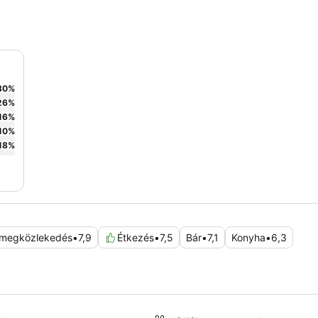
30
%
26
%
16
%
10
%
18
%
megközlekedés
•
7,9
Étkezés
•
7,5
Bár
•
7,1
Konyha
•
6,3