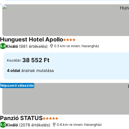
Hunguest Hotel Apollo
4 Kategória
Kiváló
(981 értékelés)
8,8
0.5 km-re innen: Harangház
38 552 Ft
Kezdőár:
4 oldal
árainak mutatása
Népszerű választás
Panzió STATUS
5 Kategória
Kiváló
(2078 értékelés)
9,0
0.6 km-re innen: Harangház