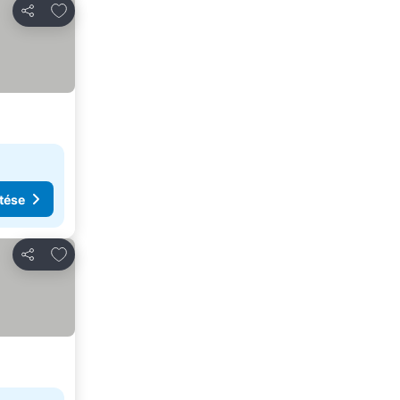
Hozzáadás a kedvencekhez
Megosztás
tése
Hozzáadás a kedvencekhez
Megosztás