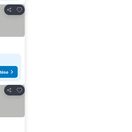
Hozzáadás a kedvencekhez
Megosztás
tése
Hozzáadás a kedvencekhez
Megosztás