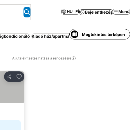
HU · Ft
Menü
Bejelentkezés
Megtekintés térképen
égkondicionáló
Kiadó ház/apartman
Apartmanhotel
Háziállat m
A jutalékfizetés hatása a rendezésre
Hozzáadás a kedvencekhez
Megosztás