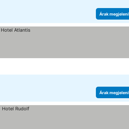
Árak megjelení
Árak megjelení