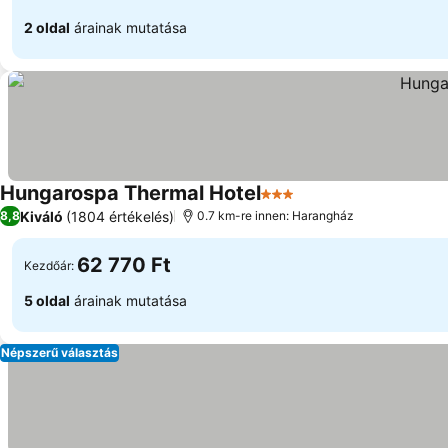
2 oldal
árainak mutatása
Hungarospa Thermal Hotel
3 Kategória
Kiváló
(1804 értékelés)
8,8
0.7 km-re innen: Harangház
62 770 Ft
Kezdőár:
5 oldal
árainak mutatása
Népszerű választás