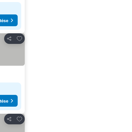
tése
Hozzáadás a kedvencekhez
Megosztás
tése
Hozzáadás a kedvencekhez
Megosztás