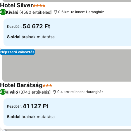
Hotel Silver
4 Kategória
Kiváló
(4580 értékelés)
8,8
0.6 km-re innen: Harangház
54 672 Ft
Kezdőár:
8 oldal
árainak mutatása
Népszerű választás
Hotel Barátság
3 Kategória
Kiváló
(3743 értékelés)
8,7
0.4 km-re innen: Harangház
41 127 Ft
Kezdőár:
5 oldal
árainak mutatása