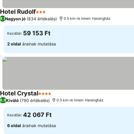
Hotel Rudolf
3 Kategória
Nagyon jó
(834 értékelés)
8,1
0.5 km-re innen: Harangház
59 153 Ft
Kezdőár:
2 oldal
árainak mutatása
Hotel Crystal
4 Kategória
Kiváló
(790 értékelés)
8,9
0.5 km-re innen: Harangház
42 067 Ft
Kezdőár:
6 oldal
árainak mutatása