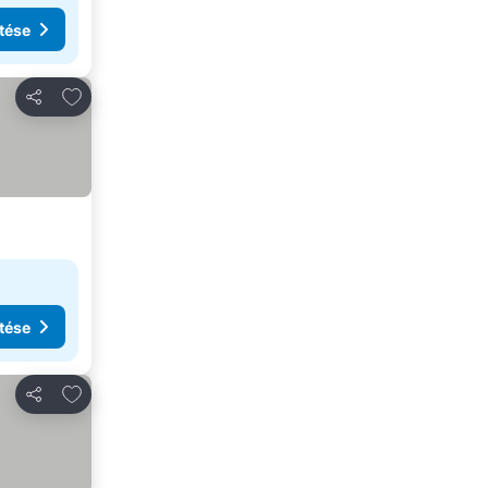
tése
Hozzáadás a kedvencekhez
Megosztás
tése
Hozzáadás a kedvencekhez
Megosztás