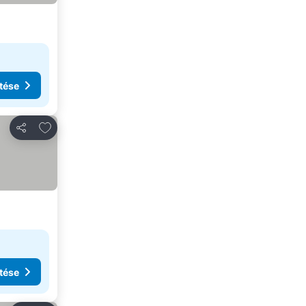
tése
Hozzáadás a kedvencekhez
Megosztás
tése