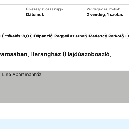
Érkezés/távozás napja
Vendégek és szobák
Dátumok
2 vendég, 1 szoba.
k
Értékelés: 8,0+
Félpanzió
Reggeli az árban
Medence
Parkoló
L
városában, Harangház (Hajdúszoboszló,