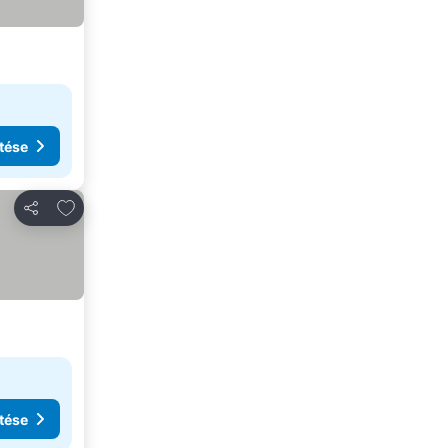
tése
Hozzáadás a kedvencekhez
Megosztás
tése