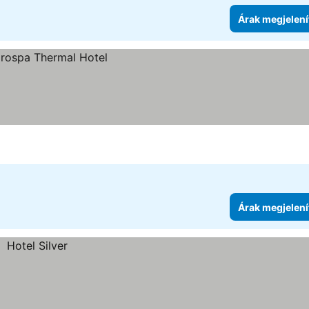
Árak megjelení
Árak megjelení