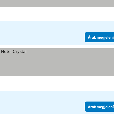
Árak megjelení
Árak megjelení