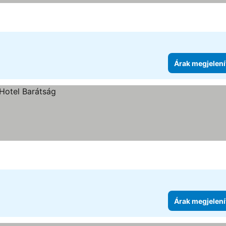
Árak megjelení
Árak megjelení