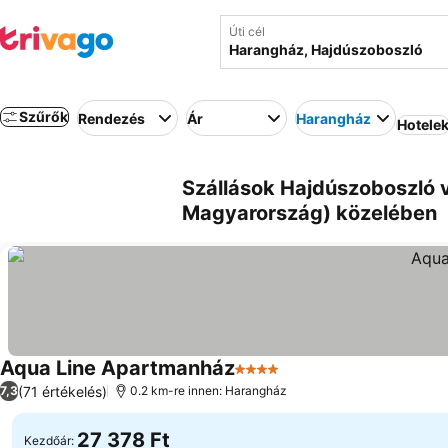
Úti cél
Szűrők
Rendezés
Ár
Harangház
Hotele
Szállások Hajdúszoboszló 
Magyarország) közelében
Aqua Line Apartmanház
4 Kategória
(71 értékelés)
7,3
0.2 km-re innen: Harangház
27 378 Ft
Kezdőár: