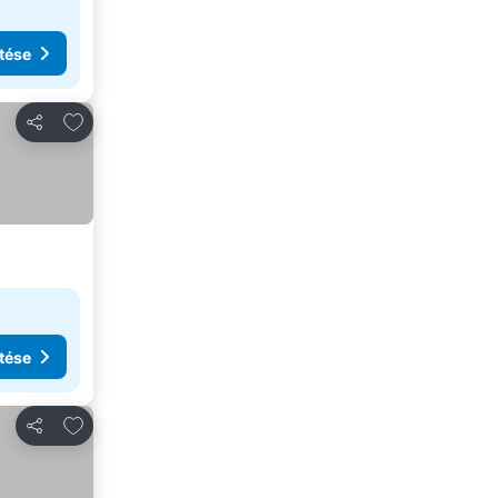
tése
Hozzáadás a kedvencekhez
Megosztás
tése
Hozzáadás a kedvencekhez
Megosztás