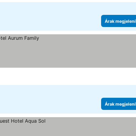
Árak megjelení
Árak megjelení