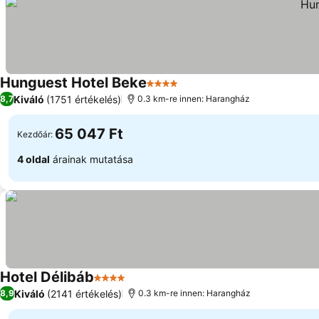
Hunguest Hotel Beke
4 Kategória
Kiváló
(1751 értékelés)
8,7
0.3 km-re innen: Harangház
65 047 Ft
Kezdőár:
4 oldal
árainak mutatása
Hotel Délibáb
4 Kategória
Kiváló
(2141 értékelés)
8,9
0.3 km-re innen: Harangház