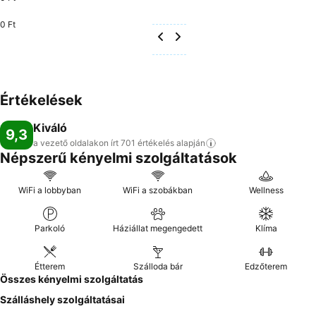
0 Ft
Értékelések
Kiváló
9,3
a vezető oldalakon írt 701 értékelés
alapján
Népszerű kényelmi szolgáltatások
WiFi a lobbyban
WiFi a szobákban
Wellness
Parkoló
Háziállat megengedett
Klíma
Étterem
Szálloda bár
Edzőterem
Összes kényelmi szolgáltatás
Szálláshely szolgáltatásai