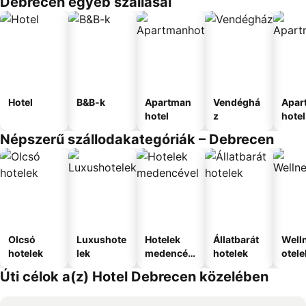
Debrecen egyéb szállásai
Hotel
B&B-k
Apartman
Vendéghá
Apar
hotel
z
hotel
Népszerű szállodakategóriák – Debrecen
Olcsó
Luxushote
Hotelek
Állatbarát
Well
hotelek
lek
medencév
hotelek
otele
el
Úti célok a(z) Hotel Debrecen közelében