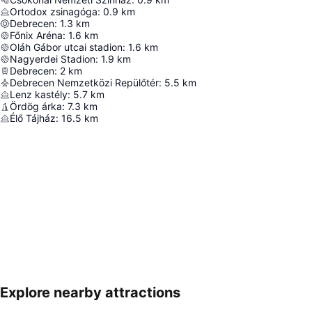
Ortodox zsinagóga
:
0.9
km
Debrecen
:
1.3
km
Főnix Aréna
:
1.6
km
Oláh Gábor utcai stadion
:
1.6
km
Nagyerdei Stadion
:
1.9
km
Debrecen
:
2
km
Debrecen Nemzetközi Repülőtér
:
5.5
km
Lenz kastély
:
5.7
km
Ördög árka
:
7.3
km
Élő Tájház
:
16.5
km
Explore nearby attractions
Nagy méretű térkép