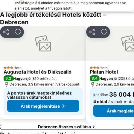
szállásfoglalási oldalon már nem találja meg pontosan ugyanazt az
ajánlatot, amelyet a trivagón látott.
A legjobb értékelésű Hotels között –
Debrecen
Megosztás
Hozzáadás a kedvencekhez
Megosztás
Hozzáadás a
Hotel
Hotel
3 Kategória
3 Kategória
Auguszta Hotel és Diákszálló
Platan Hotel
8,2
8,4
Nagyon jó
(
810 értékelés
)
Nagyon jó
(
2058 ért
Debrecen, 3.9 km-re innen: Városközpont
Debrecen, 2.9 km-re i
A pontos árak megtekintéséhez
35 004 
kezdőár:
válasszon dátumokat
4 oldal
árainak muta
Árak megjelenítése
Árak megjele
Debrecen összes szállása