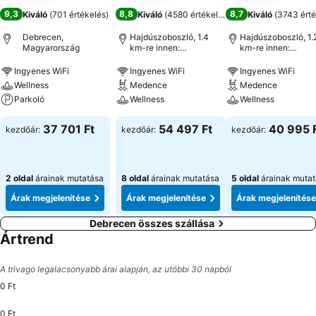
9,3
8,8
8,7
Kiváló
(
701 értékelés
)
Kiváló
(
4580 értékelés
)
Kiváló
(
3743 érté
Debrecen,
Hajdúszoboszló, 1.4
Hajdúszoboszló, 1.
Magyarország
km-re innen:
km-re innen:
Városközpont
Városközpont
Ingyenes WiFi
Ingyenes WiFi
Ingyenes WiFi
Wellness
Medence
Medence
Parkoló
Wellness
Wellness
37 701 Ft
54 497 Ft
40 995 
kezdőár:
kezdőár:
kezdőár:
2 oldal
árainak mutatása
8 oldal
árainak mutatása
5 oldal
árainak muta
Árak megjelenítése
Árak megjelenítése
Árak megjelenítése
Debrecen összes szállása
Ártrend
A trivago legalacsonyabb árai alapján, az utóbbi 30 napból
0 Ft
0 Ft