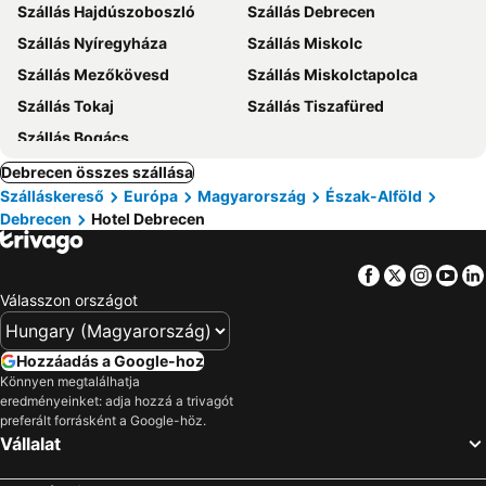
Szállás Hajdúszoboszló
Szállás Debrecen
Szállás Nyíregyháza
Szállás Miskolc
Szállás Mezőkövesd
Szállás Miskolctapolca
Szállás Tokaj
Szállás Tiszafüred
Szállás Bogács
Debrecen összes szállása
Szálláskereső
Európa
Magyarország
Észak-Alföld
Debrecen
Hotel Debrecen
Facebook
Twitter
Insta
Yo
Válasszon országot
Hozzáadás a Google-hoz
Könnyen megtalálhatja
eredményeinket: adja hozzá a trivagót
preferált forrásként a Google-höz.
Vállalat