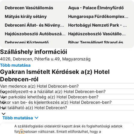
Debrecen Vasútállomás
Aqua - Palace Élményfürdő
Mátyás király sétány
Hungarospa Fürdőkomplexum
Debreceni Állat- és Növénykert
Hortobágyi Nemzeti Park - Puszta
Hajdúszoboszló Autóbuszállomás
Hajdúszoboszló Vasútállomás
Debreceni Köztemető
Bihar Termálliget Strand és Termálfürdő
Szálláshely információi
Debreceni nemzetközi repülőtér
Márton Napi Libalakoma
4026, Debrecen, Péterfia u.49, Magyarország
Szoboszlói Dixieland Napok
Kovács Máté Városi Művelődési Központ és Könyvtár
Több mutatása
Országos Régiségvásár
Stop Vendéglő
Gyakran Ismételt Kérdések a(z) Hotel
Harangház
Amnézia kupa - formaugró verseny és ejtőernyős találkozó
Debrecen-ról
Van medence a(z) Hotel Debrecen-ben?
Engedélyezett-e a háziállat a(z) Hotel Debrecen-ben?
Van parkolási lehetőség a(z) Hotel Debrecen-ben?
Mikor van be- és kijelentkezés a(z) Hotel Debrecen-ben?
Hol található a(z) Hotel Debrecen?
Több mutatása
A szállásfoglalási oldalaktól kapott árak és foglalhatósági adatok
folyamatosan változnak. Emiatt előfordulhat, hogy a