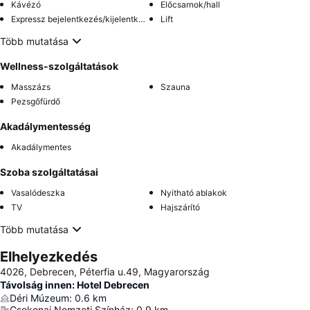
Kávézó
Előcsarnok/hall
Expressz bejelentkezés/kijelentkezés
Lift
Több mutatása
Wellness-szolgáltatások
Masszázs
Szauna
Pezsgőfürdő
Akadálymentesség
Akadálymentes
Szoba szolgáltatásai
Vasalódeszka
Nyitható ablakok
TV
Hajszárító
Több mutatása
Elhelyezkedés
4026, Debrecen, Péterfia u.49, Magyarország
Távolság innen: Hotel Debrecen
Déri Múzeum
:
0.6
km
Csokonai Nemzeti Színház
:
0.9
km