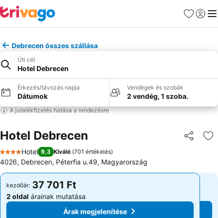
Kedvencek
Bejelen
Me
Debrecen összes szállása
Úti cél
Hotel Debrecen
Érkezés/távozás napja
Vendégek és szobák
Dátumok
2 vendég, 1 szoba.
A jutalékfizetés hatása a rendezésre
Hotel Debrecen
Megosztá
Ho
Hotel
9,3
Kiváló
(
701 értékelés
)
4 Kategória
4026, Debrecen, Péterfia u.49, Magyarország
37 701 Ft
37 701 Ft
kezdőár:
kezdőár:
2 oldal
árainak mutatása
2 oldal
árainak mutatása
Árak megjelenítése
Árak megjelenítése