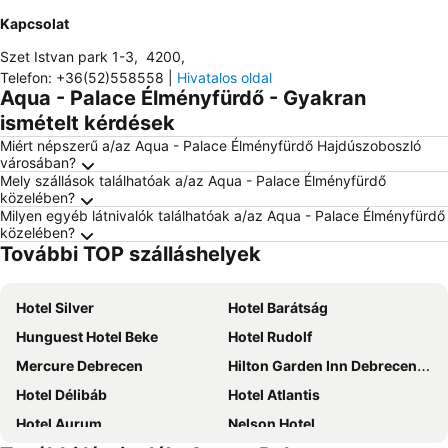
Kapcsolat
Szet Istvan park 1-3
,
4200
,
Telefon
:
+36(52)558558
|
Hivatalos oldal
Aqua - Palace Élményfürdő - Gyakran
ismételt kérdések
Miért népszerű a/az Aqua - Palace Élményfürdő Hajdúszoboszló
városában?
Mely szállások találhatóak a/az Aqua - Palace Élményfürdő
közelében?
Milyen egyéb látnivalók találhatóak a/az Aqua - Palace Élményfürdő
közelében?
További TOP szálláshelyek
Hotel Silver
Hotel Barátság
Hunguest Hotel Beke
Hotel Rudolf
Mercure Debrecen
Hilton Garden Inn Debrecen City Center
Hotel Délibáb
Hotel Atlantis
Hotel Aurum
Nelson Hotel