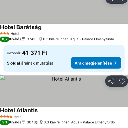
Megosztá
Ho
Hotel Barátság
Árak megjelenítése
Hotel
3 Kategória
8,7
Kiváló
3743
0.5 km-re innen: Aqua - Palace Élményfürdő
41 371 Ft
Kezdőár:
5 oldal
árainak mutatása
Árak megjelenítése
Megosztá
Ho
Hotel Atlantis
Árak megjelenítése
Hotel
4 Kategória
9,1
Kiváló
3043
0.3 km-re innen: Aqua - Palace Élményfürdő