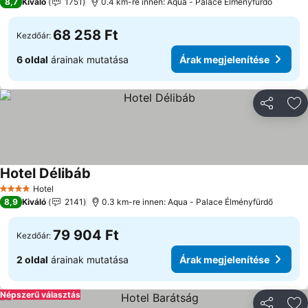
8,7
Kiváló
1751
0.4 km-re innen: Aqua - Palace Élményfürdő
68 258 Ft
Kezdőár:
6 oldal
árainak mutatása
Árak megjelenítése
Megosztá
Ho
Hotel Délibáb
Árak megjelenítése
Hotel
4 Kategória
8,9
Kiváló
2141
0.3 km-re innen: Aqua - Palace Élményfürdő
79 904 Ft
Kezdőár:
2 oldal
árainak mutatása
Árak megjelenítése
Népszerű választás