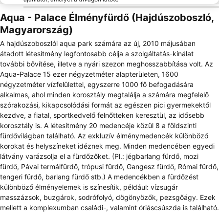
Aqua - Palace Élményfürdő (Hajdúszoboszló,
Magyarország)
A hajdúszoboszlói aqua park számára az új, 2010 májusában
átadott létesítmény legfontosabb célja a szolgáltatás-kínálat
további bővítése, illetve a nyári szezon meghosszabbítása volt. Az
Aqua-Palace 15 ezer négyzetméter alapterületen, 1600
négyzetméter vízfelülettel, egyszerre 1000 fő befogadására
alkalmas, ahol minden korosztály megtalálja a számára megfelelő
szórakozási, kikapcsolódási formát az egészen pici gyermekektől
kezdve, a fiatal, sportkedvelő felnőtteken keresztül, az idősebb
korosztály is. A létesítmény 20 medencéje közül 8 a földszinti
fürdővilágban található. Az exkluzív élménymedencék különböző
korokat és helyszíneket idéznek meg. Minden medencében egyedi
látvány varázsolja el a fürdőzőket. (Pl.: jégbarlang fürdő, mozi
fürdő, Pávai termálfürdő, trópusi fürdő, Gangesz fürdő, Római fürdő,
tengeri fürdő, barlang fürdő stb.) A medencékben a fürdőzést
különböző élményelemek is színesítik, például: vízsugár
masszázsok, buzgárok, sodrófolyó, dögönyözők, pezsgőágy. Ezek
mellett a komplexumban családi-, valamint óriáscsúszda is található.