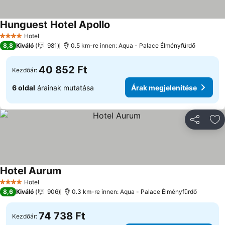
Hunguest Hotel Apollo
Árak megjelenítése
Hotel
4 Kategória
8,8
Kiváló
981
0.5 km-re innen: Aqua - Palace Élményfürdő
40 852 Ft
Kezdőár:
6 oldal
árainak mutatása
Árak megjelenítése
Megosztá
Ho
Hotel Aurum
Árak megjelenítése
Hotel
4 Kategória
8,6
Kiváló
906
0.3 km-re innen: Aqua - Palace Élményfürdő
74 738 Ft
Kezdőár: