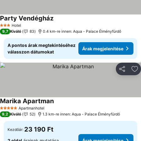
Party Vendégház
Árak megjelenítése
Hotel
3 Kategória
9,7
Kiváló
83
0.4 km-re innen: Aqua - Palace Élményfürdő
A pontos árak megtekintéséhez
Árak megjelenítése
válasszon dátumokat
Megosztá
Ho
Marika Apartman
Árak megjelenítése
Apartmanhotel
5 Kategória
9,2
Kiváló
52
1.3 km-re innen: Aqua - Palace Élményfürdő
23 190 Ft
Kezdőár:
2 oldal
árainak mutatása
Árak megjelenítése