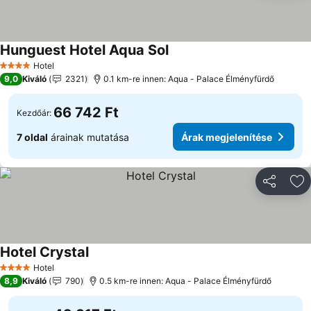
Hunguest Hotel Aqua Sol
Árak megjelenítése
Hotel
4 Kategória
9,0
Kiváló
2321
0.1 km-re innen: Aqua - Palace Élményfürdő
66 742 Ft
Kezdőár:
7 oldal
árainak mutatása
Árak megjelenítése
Megosztá
Ho
Hotel Crystal
Árak megjelenítése
Hotel
4 Kategória
8,9
Kiváló
790
0.5 km-re innen: Aqua - Palace Élményfürdő