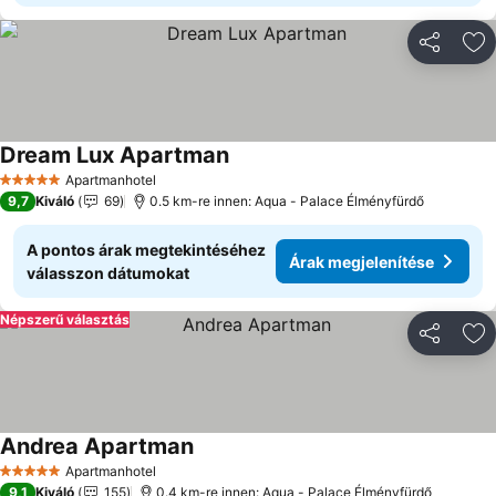
Megosztá
Ho
Dream Lux Apartman
Árak megjelenítése
Apartmanhotel
5 Kategória
9,7
Kiváló
69
0.5 km-re innen: Aqua - Palace Élményfürdő
A pontos árak megtekintéséhez
Árak megjelenítése
válasszon dátumokat
Népszerű választás
Megosztá
Ho
Andrea Apartman
Árak megjelenítése
Apartmanhotel
5 Kategória
9,1
Kiváló
155
0.4 km-re innen: Aqua - Palace Élményfürdő