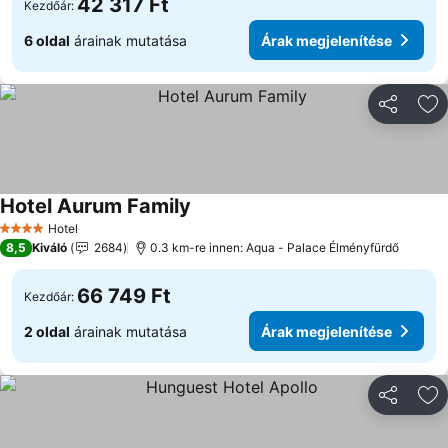
42 317 Ft
Kezdőár:
6 oldal
árainak mutatása
Árak megjelenítése
Megosztá
Ho
Hotel Aurum Family
Árak megjelenítése
Hotel
4 Kategória
8,5
Kiváló
2684
0.3 km-re innen: Aqua - Palace Élményfürdő
66 749 Ft
Kezdőár:
2 oldal
árainak mutatása
Árak megjelenítése
Megosztá
Ho