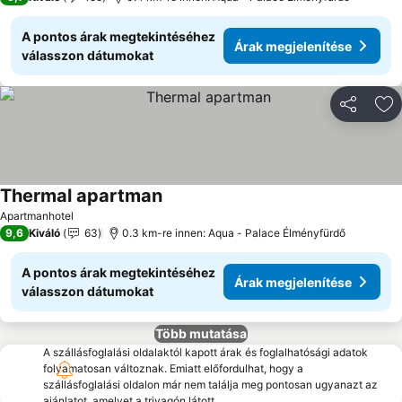
A pontos árak megtekintéséhez
Árak megjelenítése
válasszon dátumokat
Megosztá
Ho
Thermal apartman
Árak megjelenítése
Apartmanhotel
9,6
Kiváló
63
0.3 km-re innen: Aqua - Palace Élményfürdő
A pontos árak megtekintéséhez
Árak megjelenítése
válasszon dátumokat
Több mutatása
A szállásfoglalási oldalaktól kapott árak és foglalhatósági adatok
folyamatosan változnak. Emiatt előfordulhat, hogy a
szállásfoglalási oldalon már nem találja meg pontosan ugyanazt az
ajánlatot, amelyet a trivagón látott.