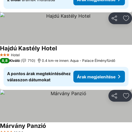
Megosztá
Ho
Hajdú Kastély Hotel
Árak megjelenítése
Hotel
3 Kategória
8,8
Kiváló
710
0.4 km-re innen: Aqua - Palace Élményfürdő
A pontos árak megtekintéséhez
Árak megjelenítése
válasszon dátumokat
Megosztá
Ho
Márvány Panzió
Árak megjelenítése