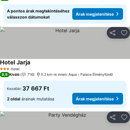
A pontos árak megtekintéséhez
Árak megjelenítése
válasszon dátumokat
Megosztá
Ho
Hotel Jarja
Árak megjelenítése
Hotel
3 Kategória
8,6
Kiváló
716
0.2 km-re innen: Aqua - Palace Élményfürdő
37 667 Ft
Kezdőár:
2 oldal
árainak mutatása
Árak megjelenítése
Megosztá
Ho