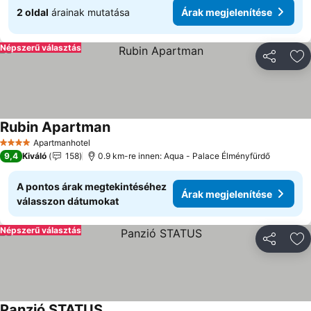
2 oldal
árainak mutatása
Árak megjelenítése
Népszerű választás
Megosztá
Ho
Rubin Apartman
Árak megjelenítése
Apartmanhotel
4 Kategória
9,4
Kiváló
158
0.9 km-re innen: Aqua - Palace Élményfürdő
A pontos árak megtekintéséhez
Árak megjelenítése
válasszon dátumokat
Népszerű választás
Megosztá
Ho
Panzió STATUS