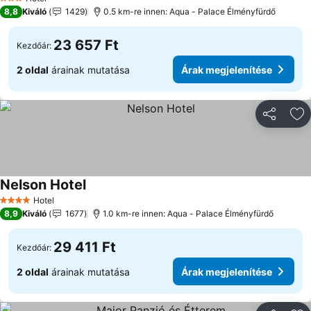
3 Kategória
8,8
Kiváló
1429
0.5 km-re innen: Aqua - Palace Élményfürdő
23 657 Ft
Kezdőár:
2 oldal
árainak mutatása
Árak megjelenítése
Megosztá
Ho
Nelson Hotel
Árak megjelenítése
Hotel
4 Kategória
8,9
Kiváló
1677
1.0 km-re innen: Aqua - Palace Élményfürdő
29 411 Ft
Kezdőár:
2 oldal
árainak mutatása
Árak megjelenítése