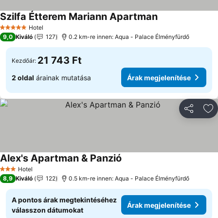
Szilfa Étterem Mariann Apartman
Árak megjelenít
Hotel
5 Kategória
9,0
Kiváló
127
0.2 km-re innen: Aqua - Palace Élményfürdő
21 743 Ft
Kezdőár:
2 oldal
árainak mutatása
Árak megjelenítése
Megosztá
Ho
Alex's Apartman & Panzió
Árak megjelenítése
Hotel
3 Kategória
8,9
Kiváló
122
0.5 km-re innen: Aqua - Palace Élményfürdő
A pontos árak megtekintéséhez
Árak megjelenítése
válasszon dátumokat