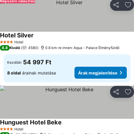
Népszerű választás
Megosztá
Ho
Hotel Silver
Árak megjelenítése
Hotel
4 Kategória
8,8
Kiváló
4580
0.6 km-re innen: Aqua - Palace Élményfürdő
54 997 Ft
Kezdőár:
8 oldal
árainak mutatása
Árak megjelenítése
Megosztá
Ho
Hunguest Hotel Beke
Árak megjelenítése
Hotel
4 Kategória