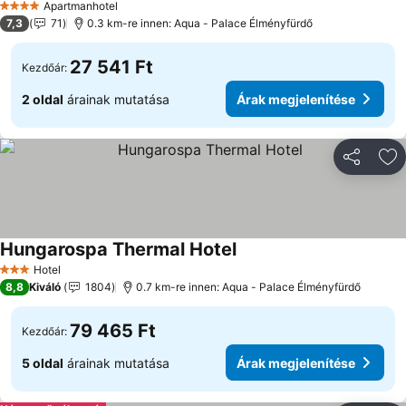
Apartmanhotel
4 Kategória
7,3
71
0.3 km-re innen: Aqua - Palace Élményfürdő
27 541 Ft
Kezdőár:
2 oldal
árainak mutatása
Árak megjelenítése
Megosztá
Ho
Hungarospa Thermal Hotel
Árak megjelenítése
Hotel
3 Kategória
8,8
Kiváló
1804
0.7 km-re innen: Aqua - Palace Élményfürdő
79 465 Ft
Kezdőár:
5 oldal
árainak mutatása
Árak megjelenítése