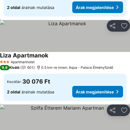
2 oldal
árainak mutatása
Árak megjelenítése
Megosztá
Ho
Liza Apartmanok
Árak megjelenítése
Apartmanhotel
3 Kategória
9,6
Kiváló
601
0.5 km-re innen: Aqua - Palace Élményfürdő
30 076 Ft
Kezdőár:
2 oldal
árainak mutatása
Árak megjelenítése
Megosztá
Ho