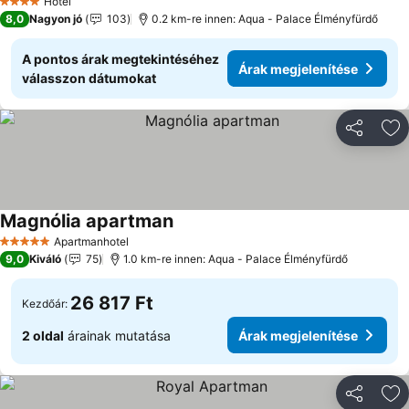
Hotel
4 Kategória
8,0
Nagyon jó
103
0.2 km-re innen: Aqua - Palace Élményfürdő
A pontos árak megtekintéséhez
Árak megjelenítése
válasszon dátumokat
Megosztá
Ho
Magnólia apartman
Árak megjelenítése
Apartmanhotel
5 Kategória
9,0
Kiváló
75
1.0 km-re innen: Aqua - Palace Élményfürdő
26 817 Ft
Kezdőár:
2 oldal
árainak mutatása
Árak megjelenítése
Megosztá
Ho