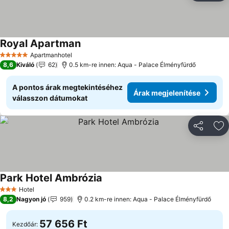
Royal Apartman
Árak megjelenítése
Apartmanhotel
5 Kategória
8,6
Kiváló
62
0.5 km-re innen: Aqua - Palace Élményfürdő
A pontos árak megtekintéséhez
Árak megjelenítése
válasszon dátumokat
Megosztá
Ho
Park Hotel Ambrózia
Árak megjelenítése
Hotel
3 Kategória
8,2
Nagyon jó
959
0.2 km-re innen: Aqua - Palace Élményfürdő
57 656 Ft
Kezdőár: