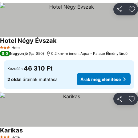
Megosztá
Ho
Hotel Négy Évszak
Árak megjelenítése
Hotel
3 Kategória
8,0
Nagyon jó
850
0.2 km-re innen: Aqua - Palace Élményfürdő
46 310 Ft
Kezdőár:
2 oldal
árainak mutatása
Árak megjelenítése
Megosztá
Ho
Karikas
Árak megjelenítése
Hotel