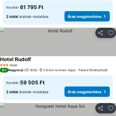
61 795 Ft
Kezdőár:
2 oldal
árainak mutatása
Árak megjelenítése
Megosztá
Ho
Hotel Rudolf
Árak megjelenítése
Hotel
3 Kategória
8,1
Nagyon jó
834
0.6 km-re innen: Aqua - Palace Élményfürdő
59 505 Ft
Kezdőár:
2 oldal
árainak mutatása
Árak megjelenítése
Megosztá
Ho