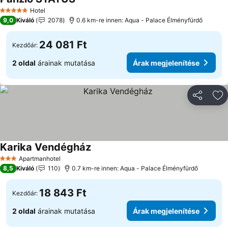
Árak megjelenítése
Hotel
5 Kategória
9,0
Kiváló
2078
0.6 km-re innen: Aqua - Palace Élményfürdő
24 081 Ft
Kezdőár:
2 oldal
árainak mutatása
Árak megjelenítése
Megosztá
Ho
Karika Vendégház
Árak megjelenítése
Apartmanhotel
3 Kategória
8,5
Kiváló
110
0.7 km-re innen: Aqua - Palace Élményfürdő
18 843 Ft
Kezdőár:
2 oldal
árainak mutatása
Árak megjelenítése