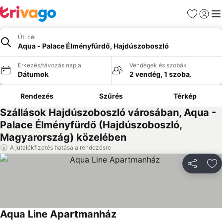
Kedvencek
Bejelen
Me
Úti cél
Aqua - Palace Élményfürdő, Hajdúszoboszló
Érkezés/távozás napja
Vendégek és szobák
Dátumok
2 vendég, 1 szoba.
Rendezés
Szűrés
Térkép
Szállások Hajdúszoboszló városában, Aqua -
Palace Élményfürdő (Hajdúszoboszló,
Magyarország) közelében
A jutalékfizetés hatása a rendezésre
Megosztá
Ho
Aqua Line Apartmanház
Árak megjelenítése