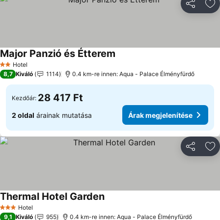
Megosztá
Ho
Major Panzió és Étterem
Árak megjelenítése
Hotel
2 Kategória
8,7
Kiváló
1114
0.4 km-re innen: Aqua - Palace Élményfürdő
28 417 Ft
Kezdőár:
2 oldal
árainak mutatása
Árak megjelenítése
Megosztá
Ho
Thermal Hotel Garden
Árak megjelenítése
Hotel
3 Kategória
9,1
Kiváló
955
0.4 km-re innen: Aqua - Palace Élményfürdő