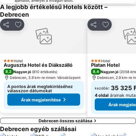
ajánlatot, amelyet a trivagón látott.
A legjobb értékelésű Hotels között –
Debrecen
Megosztás
Hozzáadás a kedvencekhez
Megosztás
Hozzáadás a
Hotel
Hotel
3 Kategória
3 Kategória
Auguszta Hotel és Diákszálló
Platan Hotel
8,2
8,4
Nagyon jó
(
810 értékelés
)
Nagyon jó
(
2058 ért
Debrecen, 3.9 km-re innen: Városközpont
Debrecen, 2.9 km-re i
A pontos árak megtekintéséhez
35 325 
kezdőár:
válasszon dátumokat
4 oldal
árainak muta
Árak megjelenítése
Árak megjele
Debrecen összes szállása
Debrecen egyéb szállásai