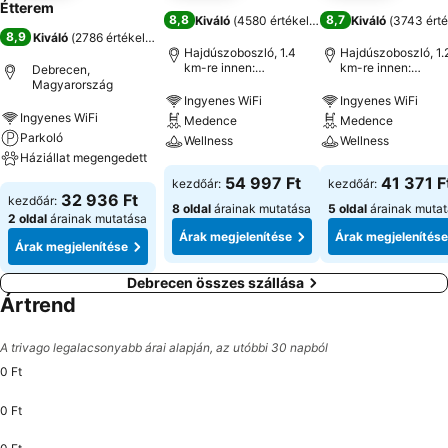
Étterem
8,8
8,7
Kiváló
(
4580 értékelés
)
Kiváló
(
3743 érté
8,9
Kiváló
(
2786 értékelés
)
Hajdúszoboszló, 1.4
Hajdúszoboszló, 1.
km-re innen:
km-re innen:
Debrecen,
Városközpont
Városközpont
Magyarország
Ingyenes WiFi
Ingyenes WiFi
Ingyenes WiFi
Medence
Medence
Parkoló
Wellness
Wellness
Háziállat megengedett
54 997 Ft
41 371 F
kezdőár:
kezdőár:
32 936 Ft
kezdőár:
8 oldal
árainak mutatása
5 oldal
árainak muta
2 oldal
árainak mutatása
Árak megjelenítése
Árak megjelenítése
Árak megjelenítése
Debrecen összes szállása
Ártrend
A trivago legalacsonyabb árai alapján, az utóbbi 30 napból
0 Ft
0 Ft