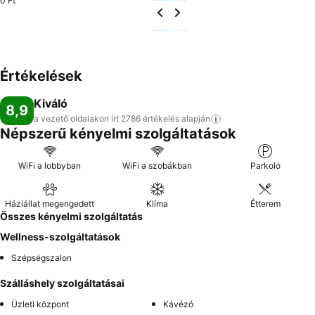
0 Ft
Értékelések
Kiváló
8,9
a vezető oldalakon írt 2786 értékelés
alapján
Népszerű kényelmi szolgáltatások
WiFi a lobbyban
WiFi a szobákban
Parkoló
Háziállat megengedett
Klíma
Étterem
Összes kényelmi szolgáltatás
Wellness-szolgáltatások
Szépségszalon
Szálláshely szolgáltatásai
Üzleti központ
Kávézó