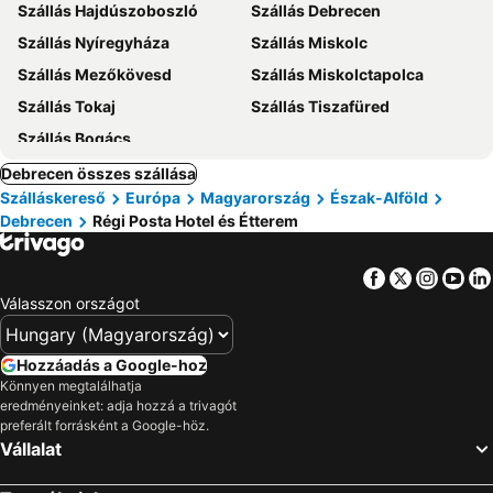
Szállás Hajdúszoboszló
Szállás Debrecen
Szállás Nyíregyháza
Szállás Miskolc
Szállás Mezőkövesd
Szállás Miskolctapolca
Szállás Tokaj
Szállás Tiszafüred
Szállás Bogács
Debrecen összes szállása
Szálláskereső
Európa
Magyarország
Észak-Alföld
Debrecen
Régi Posta Hotel és Étterem
Facebook
Twitter
Insta
Yo
Válasszon országot
Hozzáadás a Google-hoz
Könnyen megtalálhatja
eredményeinket: adja hozzá a trivagót
preferált forrásként a Google-höz.
Vállalat