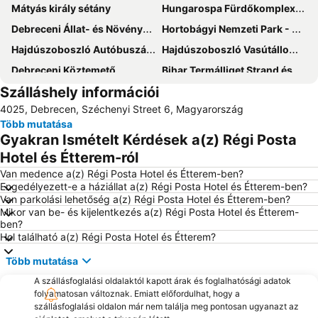
Mátyás király sétány
Hungarospa Fürdőkomplexum
Debreceni Állat- és Növénykert
Hortobágyi Nemzeti Park - Puszta
Hajdúszoboszló Autóbuszállomás
Hajdúszoboszló Vasútállomás
Debreceni Köztemető
Bihar Termálliget Strand és Termálfürdő
Szálláshely információi
Debreceni nemzetközi repülőtér
Márton Napi Libalakoma
4025, Debrecen, Széchenyi Street 6, Magyarország
Szoboszlói Dixieland Napok
Kovács Máté Városi Művelődési Központ és Könyvtár
Több mutatása
Országos Régiségvásár
Stop Vendéglő
Gyakran Ismételt Kérdések a(z) Régi Posta
Harangház
Amnézia kupa - formaugró verseny és ejtőernyős találkozó
Hotel és Étterem-ról
Van medence a(z) Régi Posta Hotel és Étterem-ben?
Engedélyezett-e a háziállat a(z) Régi Posta Hotel és Étterem-ben?
Van parkolási lehetőség a(z) Régi Posta Hotel és Étterem-ben?
Mikor van be- és kijelentkezés a(z) Régi Posta Hotel és Étterem-
ben?
Hol található a(z) Régi Posta Hotel és Étterem?
Több mutatása
A szállásfoglalási oldalaktól kapott árak és foglalhatósági adatok
folyamatosan változnak. Emiatt előfordulhat, hogy a
szállásfoglalási oldalon már nem találja meg pontosan ugyanazt az