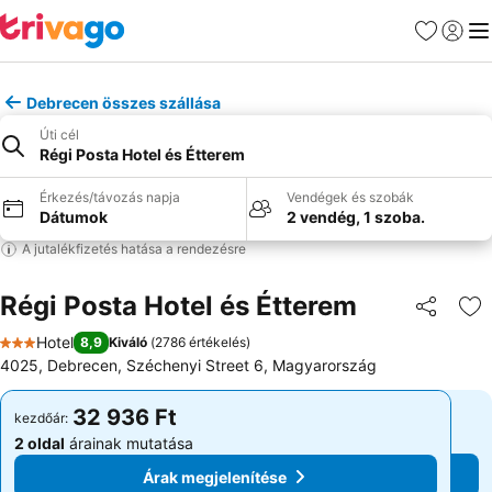
Kedvencek
Bejelen
Me
Debrecen összes szállása
Úti cél
Régi Posta Hotel és Étterem
Érkezés/távozás napja
Vendégek és szobák
Dátumok
2 vendég, 1 szoba.
A jutalékfizetés hatása a rendezésre
Régi Posta Hotel és Étterem
Megosztá
Ho
Hotel
8,9
Kiváló
(
2786 értékelés
)
3 Kategória
4025, Debrecen, Széchenyi Street 6, Magyarország
32 936 Ft
32 936 Ft
kezdőár:
kezdőár:
2 oldal
árainak mutatása
2 oldal
árainak mutatása
Árak megjelenítése
Árak megjelenítése