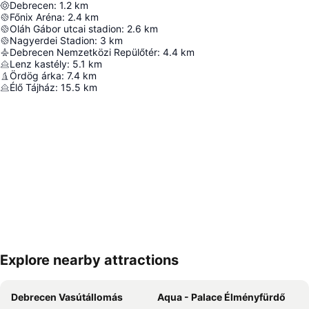
Debrecen
:
1.2
km
Főnix Aréna
:
2.4
km
Oláh Gábor utcai stadion
:
2.6
km
Nagyerdei Stadion
:
3
km
Debrecen Nemzetközi Repülőtér
:
4.4
km
Lenz kastély
:
5.1
km
Ördög árka
:
7.4
km
Élő Tájház
:
15.5
km
Explore nearby attractions
Nagy méretű térkép
Debrecen Vasútállomás
Aqua - Palace Élményfürdő