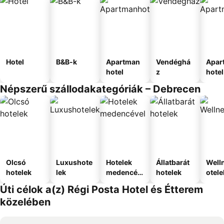
Hotel
B&B-k
Apartman
Vendéghá
Apar
hotel
z
hotel
Népszerű szállodakategóriák – Debrecen
Olcsó
Luxushote
Hotelek
Állatbarát
Well
hotelek
lek
medencév
hotelek
otele
el
Úti célok a(z) Régi Posta Hotel és Étterem
közelében