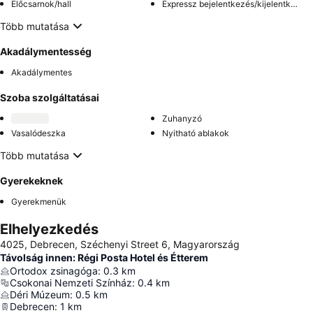
Előcsarnok/hall
Expressz bejelentkezés/kijelentkezés
Több mutatása
Akadálymentesség
Akadálymentes
Szoba szolgáltatásai
Zuhanyzó
Vasalódeszka
Nyitható ablakok
Több mutatása
Gyerekeknek
Gyerekmenük
Elhelyezkedés
4025, Debrecen, Széchenyi Street 6, Magyarország
Távolság innen: Régi Posta Hotel és Étterem
Ortodox zsinagóga
:
0.3
km
Csokonai Nemzeti Színház
:
0.4
km
Déri Múzeum
:
0.5
km
Debrecen
:
1
km