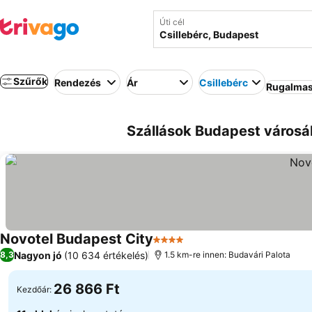
Úti cél
Szűrők
Rendezés
Ár
Csillebérc
Rugalmas
Szállások Budapest városá
Novotel Budapest City
4 Kategória
Nagyon jó
(10 634 értékelés)
8,3
1.5 km-re innen: Budavári Palota
26 866 Ft
Kezdőár: