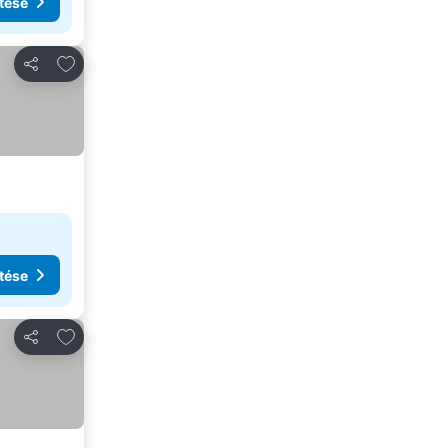
tése
Hozzáadás a kedvencekhez
Megosztás
tése
Hozzáadás a kedvencekhez
Megosztás