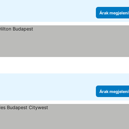
Árak megjelení
Árak megjelení