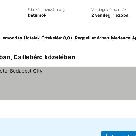
Érkezés/távozás napja
Vendégek és szobák
Dátumok
2 vendég, 1 szoba.
 lemondás
Hotelek
Értékelés: 8,0+
Reggeli az árban
Medence
A
ban, Csillebérc közelében