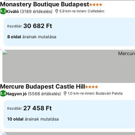
Monastery Boutique Budapest
4 Kategória
Kiváló
(3189 értékelés)
9,2
5.9 km-re innen: Csillebérc
30 682 Ft
Kezdőár:
8 oldal
árainak mutatása
Mercure Budapest Castle Hill
4 Kategória
Nagyon jó
(5568 értékelés)
8,4
1.0 km-re innen: Budavári Palota
27 458 Ft
Kezdőár:
10 oldal
árainak mutatása