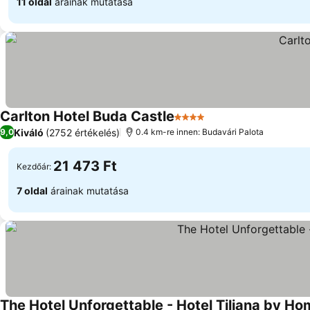
11 oldal
árainak mutatása
Carlton Hotel Buda Castle
4 Kategória
Kiváló
(2752 értékelés)
9,0
0.4 km-re innen: Budavári Palota
21 473 Ft
Kezdőár:
7 oldal
árainak mutatása
The Hotel Unforgettable - Hotel Tiliana by H