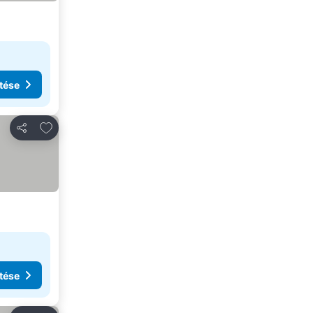
tése
Hozzáadás a kedvencekhez
Megosztás
tése