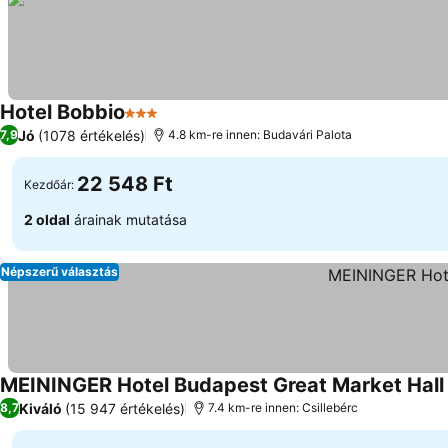
Hotel Bobbio
3 Kategória
Jó
(1078 értékelés)
7,9
4.8 km-re innen: Budavári Palota
22 548 Ft
Kezdőár:
2 oldal
árainak mutatása
Népszerű választás
MEININGER Hotel Budapest Great Market Hall
Kiváló
(15 947 értékelés)
8,7
7.4 km-re innen: Csillebérc