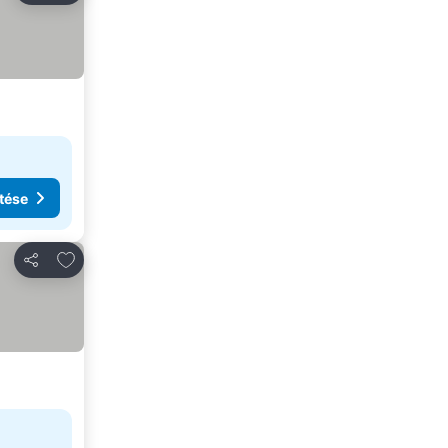
tése
Hozzáadás a kedvencekhez
Megosztás