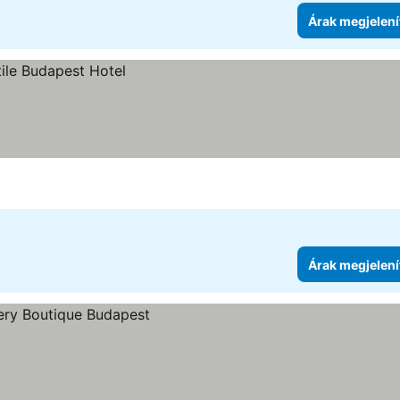
Árak megjelení
Árak megjelení