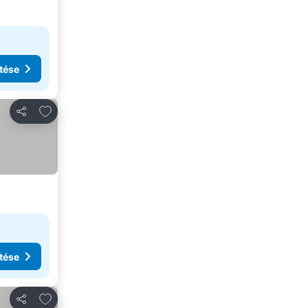
tése
Hozzáadás a kedvencekhez
Megosztás
tése
Hozzáadás a kedvencekhez
Megosztás