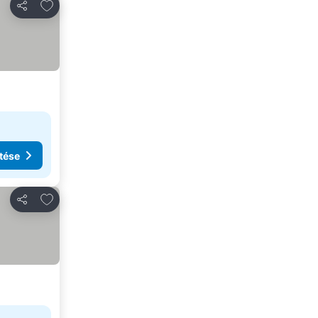
Hozzáadás a kedvencekhez
Megosztás
tése
Hozzáadás a kedvencekhez
Megosztás