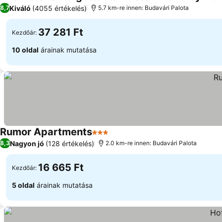
Kiváló
(4055 értékelés)
8,7
5.7 km-re innen: Budavári Palota
37 281 Ft
Kezdőár:
10 oldal
árainak mutatása
Rumor Apartments
3 Kategória
Nagyon jó
(128 értékelés)
8,3
2.0 km-re innen: Budavári Palota
16 665 Ft
Kezdőár:
5 oldal
árainak mutatása