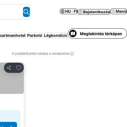
HU · Ft
Menü
Bejelentkezés
Megtekintés térképen
partmanhotel
Parkoló
Légkondicionáló
Wifi
Nem szükséges elől
A jutalékfizetés hatása a rendezésre
Hozzáadás a kedvencekhez
Megosztás