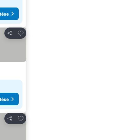
tése
Hozzáadás a kedvencekhez
Megosztás
tése
Hozzáadás a kedvencekhez
Megosztás