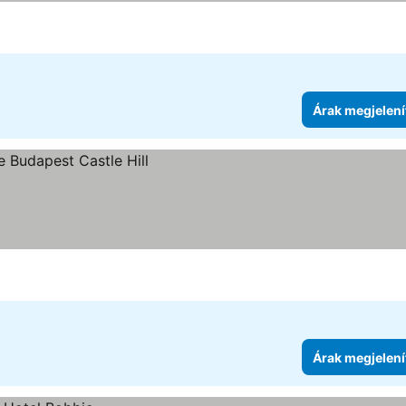
Árak megjelení
Árak megjelení