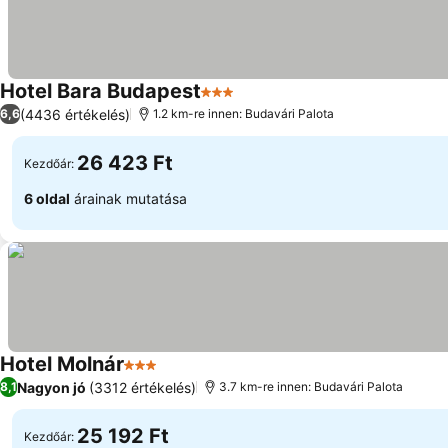
Hotel Bara Budapest
3 Kategória
(4436 értékelés)
6,6
1.2 km-re innen: Budavári Palota
26 423 Ft
Kezdőár:
6 oldal
árainak mutatása
Hotel Molnár
3 Kategória
Nagyon jó
(3312 értékelés)
8,1
3.7 km-re innen: Budavári Palota
25 192 Ft
Kezdőár: