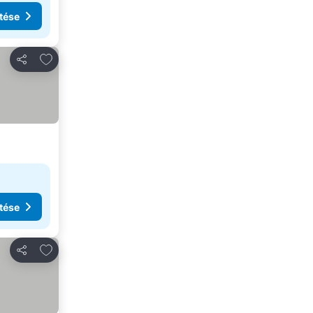
tése
Hozzáadás a kedvencekhez
Megosztás
tése
Hozzáadás a kedvencekhez
Megosztás