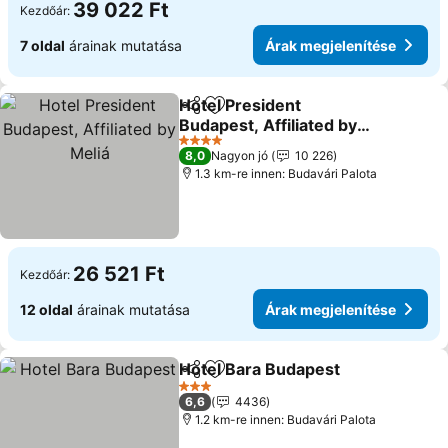
39 022 Ft
Kezdőár:
7 oldal
árainak mutatása
Árak megjelenítése
Hotel President
Megosztás
Hozzáadás a kedvencekhez
Budapest, Affiliated by
Meliá
4 Kategória
8,0
Nagyon jó
10 226
1.3 km-re innen: Budavári Palota
26 521 Ft
Kezdőár:
12 oldal
árainak mutatása
Árak megjelenítése
Hotel Bara Budapest
Megosztás
Hozzáadás a kedvencekhez
3 Kategória
6,6
4436
1.2 km-re innen: Budavári Palota