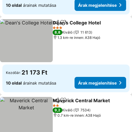
10 oldal
árainak mutatása
Árak megjelenítése
Dean's College Hotel
Megosztás
Hozzáadás a kedvencekhez
3 Kategória
8,8
Kiváló
11 613
1.3 km-re innen: A38 Hajó
21 173 Ft
Kezdőár:
10 oldal
árainak mutatása
Árak megjelenítése
Maverick Central Market
Megosztás
Hozzáadás a kedvencekhez
2 Kategória
9,2
Kiváló
7534
0.7 km-re innen: A38 Hajó