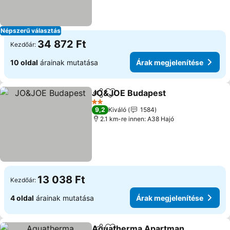
Népszerű választás
34 872 Ft
Kezdőár:
10 oldal
árainak mutatása
Árak megjelenítése
JO&JOE Budapest
Megosztás
Hozzáadás a kedvencekhez
2 Kategória
9,2
Kiváló
1584
2.1 km-re innen: A38 Hajó
13 038 Ft
Kezdőár:
4 oldal
árainak mutatása
Árak megjelenítése
Aquatherma Apartman