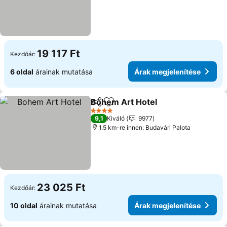
19 117 Ft
Kezdőár:
6 oldal
árainak mutatása
Árak megjelenítése
Bohem Art Hotel
Megosztás
Hozzáadás a kedvencekhez
4 Kategória
9,1
Kiváló
9977
1.5 km-re innen: Budavári Palota
23 025 Ft
Kezdőár:
10 oldal
árainak mutatása
Árak megjelenítése