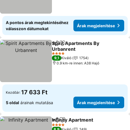
A pontos árak megtekintéséhez
Árak megjelenítése
válasszon dátumokat
Spirit Apartments By
Megosztás
Hozzáadás a kedvencekhez
Urbanrent
4 Kategória
9,1
Kiváló
1754
0.9 km-re innen: A38 Hajó
17 633 Ft
Kezdőár:
5 oldal
árainak mutatása
Árak megjelenítése
Infinity Apartment
Megosztás
Hozzáadás a kedvencekhez
4 Kategória
8,9
Kiváló
249