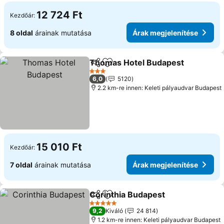
12 724 Ft
Kezdőár:
8 oldal
árainak mutatása
Árak megjelenítése
Thomas Hotel Budapest
Megosztás
Hozzáadás a kedvencekhez
3 Kategória
6,0
5120
2.2 km-re innen: Keleti pályaudvar Budapest
15 010 Ft
Kezdőár:
7 oldal
árainak mutatása
Árak megjelenítése
Corinthia Budapest
Megosztás
Hozzáadás a kedvencekhez
5 Kategória
9,2
Kiváló
24 814
1.2 km-re innen: Keleti pályaudvar Budapest