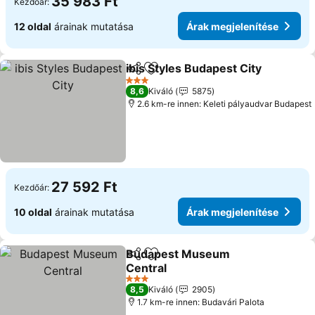
35 983 Ft
Kezdőár:
12 oldal
árainak mutatása
Árak megjelenítése
ibis Styles Budapest City
Megosztás
Hozzáadás a kedvencekhez
3 Kategória
8,6
Kiváló
5875
2.6 km-re innen: Keleti pályaudvar Budapest
27 592 Ft
Kezdőár:
10 oldal
árainak mutatása
Árak megjelenítése
Budapest Museum
Megosztás
Hozzáadás a kedvencekhez
Central
3 Kategória
8,5
Kiváló
2905
1.7 km-re innen: Budavári Palota