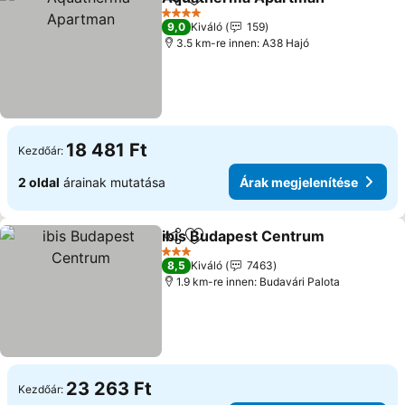
Megosztás
Hozzáadás a kedvencekhez
4 Kategória
9,0
Kiváló
159
3.5 km-re innen: A38 Hajó
18 481 Ft
Kezdőár:
2 oldal
árainak mutatása
Árak megjelenítése
ibis Budapest Centrum
Megosztás
Hozzáadás a kedvencekhez
3 Kategória
8,5
Kiváló
7463
1.9 km-re innen: Budavári Palota
23 263 Ft
Kezdőár: