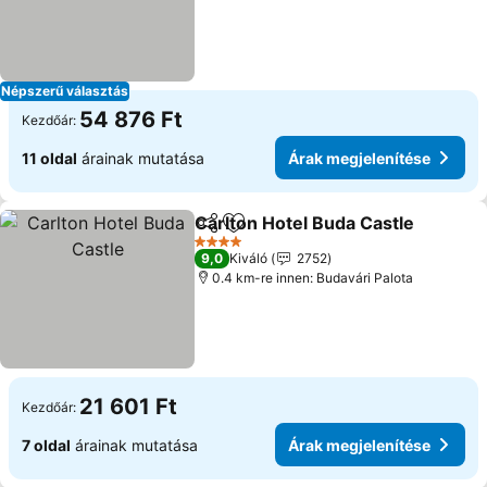
Népszerű választás
54 876 Ft
Kezdőár:
11 oldal
árainak mutatása
Árak megjelenítése
Carlton Hotel Buda Castle
Megosztás
Hozzáadás a kedvencekhez
4 Kategória
9,0
Kiváló
2752
0.4 km-re innen: Budavári Palota
21 601 Ft
Kezdőár:
7 oldal
árainak mutatása
Árak megjelenítése