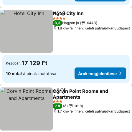
Hotel City Inn
Megosztás
Hozzáadás a kedvencekhez
4 Kategória
8,3
Nagyon jó
6443
1.8 km-re innen: Keleti pályaudvar Budapest
17 129 Ft
Kezdőár:
10 oldal
árainak mutatása
Árak megjelenítése
Corvin Point Rooms and
Megosztás
Hozzáadás a kedvencekhez
Apartments
3 Kategória
7,8
Jó
1619
1.7 km-re innen: Keleti pályaudvar Budapest