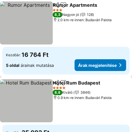
Rumor Apartments
Megosztás
Hozzáadás a kedvencekhez
3 Kategória
8,3
Nagyon jó
128
2.0 km-re innen: Budavári Palota
16 764 Ft
Kezdőár:
5 oldal
árainak mutatása
Árak megjelenítése
Hotel Rum Budapest
Megosztás
Hozzáadás a kedvencekhez
4 Kategória
8,8
Kiváló
3846
0.9 km-re innen: Budavári Palota