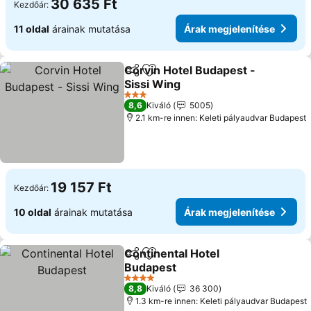
30 635 Ft
Kezdőár:
11 oldal
árainak mutatása
Árak megjelenítése
Corvin Hotel Budapest -
Megosztás
Hozzáadás a kedvencekhez
Sissi Wing
3 Kategória
8,6
Kiváló
5005
2.1 km-re innen: Keleti pályaudvar Budapest
19 157 Ft
Kezdőár:
10 oldal
árainak mutatása
Árak megjelenítése
Continental Hotel
Megosztás
Hozzáadás a kedvencekhez
Budapest
4 Kategória
8,8
Kiváló
36 300
1.3 km-re innen: Keleti pályaudvar Budapest