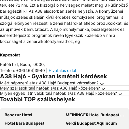
területe 72 nm. Ezt a kiszolgáló helyiségek mellett még 3 különböző
bár egészíti ki. Az A38 elsősorban zenés helyszín. A könnyűzenei
műfajok széles skáláján kívül érdekes komolyzenei programmal is
szolgál előnyben részesíti a zenei határokat átlépő produkciókat, és
az új művek bemutatását. A hajó műhelymunka, beszélgetések és
ismeretterjesztő programok révén Igyekszik közelebb vinni a
közönséget a zenei alkotófolyamathoz, eg
Kapcsolat
Petőfi hid, Buda
,
0000
,
Telefon
:
+36(464)3940
|
Hivatalos oldal
A38 Hajó - Gyakran ismételt kérdések
Miért népszerű a/az A38 Hajó Budapest városában?
Mely szállások találhatóak a/az A38 Hajó közelében?
Milyen egyéb látnivalók találhatóak a/az A38 Hajó közelében?
További TOP szálláshelyek
Benczur Hotel
MEININGER Hotel Budapest Great Market Hall
Hotel Bara Budapest
Verdi Budapest Aquincum