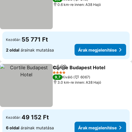
0.6 km-re innen: A38 Hajó
55 771 Ft
Kezdőár:
2 oldal
árainak mutatása
Árak megjelenítése
Cortile Budapest Hotel
Megosztás
Hozzáadás a kedvencekhez
4 Kategória
9,7
Kiváló
6067
3.0 km-re innen: A38 Hajó
49 152 Ft
Kezdőár:
6 oldal
árainak mutatása
Árak megjelenítése