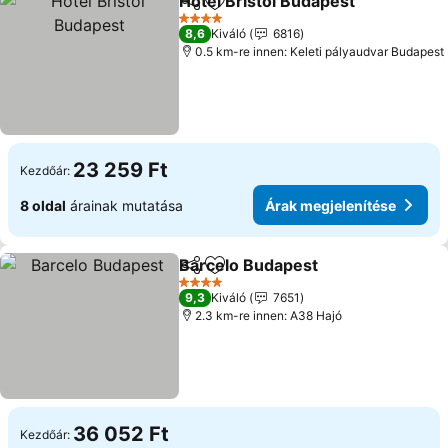
Hotel Bristol Budapest
Megosztás
Hozzáadás a kedvencekhez
4 Kategória
8,6
Kiváló
6816
0.5 km-re innen: Keleti pályaudvar Budapest
23 259 Ft
Kezdőár:
8 oldal
árainak mutatása
Árak megjelenítése
Barcelo Budapest
Megosztás
Hozzáadás a kedvencekhez
4 Kategória
9,3
Kiváló
7651
2.3 km-re innen: A38 Hajó
36 052 Ft
Kezdőár: