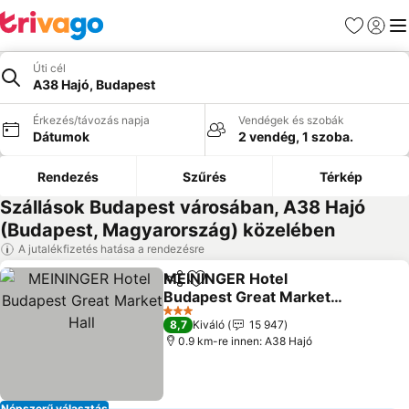
Kedvencek
Bejelen
Me
Úti cél
A38 Hajó, Budapest
Érkezés/távozás napja
Vendégek és szobák
Dátumok
2 vendég, 1 szoba.
Rendezés
Szűrés
Térkép
Szállások Budapest városában, A38 Hajó
(Budapest, Magyarország) közelében
A jutalékfizetés hatása a rendezésre
MEININGER Hotel
Megosztás
Hozzáadás a kedvencekhez
Budapest Great Market
Hall
3 Kategória
8,7
Kiváló
15 947
0.9 km-re innen: A38 Hajó
Népszerű választás