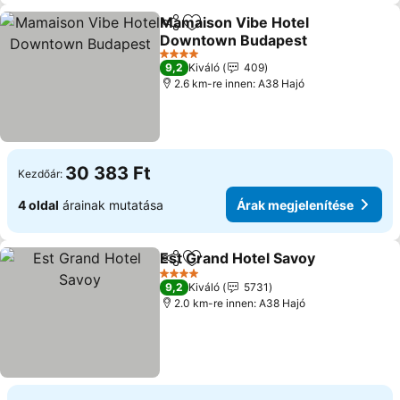
Mamaison Vibe Hotel
Megosztás
Hozzáadás a kedvencekhez
Downtown Budapest
4 Kategória
9,2
Kiváló
409
2.6 km-re innen: A38 Hajó
30 383 Ft
Kezdőár:
4 oldal
árainak mutatása
Árak megjelenítése
Est Grand Hotel Savoy
Megosztás
Hozzáadás a kedvencekhez
4 Kategória
9,2
Kiváló
5731
2.0 km-re innen: A38 Hajó