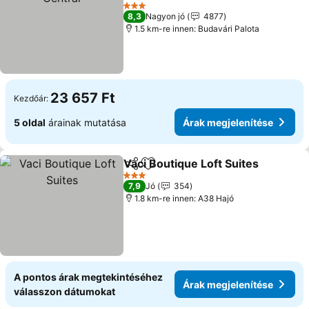
3 Kategória
8,3
Nagyon jó
4877
1.5 km-re innen: Budavári Palota
23 657 Ft
Kezdőár:
5 oldal
árainak mutatása
Árak megjelenítése
Vaci Boutique Loft Suites
Megosztás
Hozzáadás a kedvencekhez
3 Kategória
7,9
Jó
354
1.8 km-re innen: A38 Hajó
A pontos árak megtekintéséhez
Árak megjelenítése
válasszon dátumokat