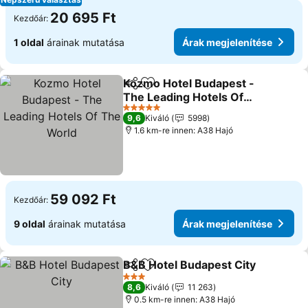
20 695 Ft
Kezdőár:
1 oldal
árainak mutatása
Árak megjelenítése
Kozmo Hotel Budapest -
Megosztás
Hozzáadás a kedvencekhez
The Leading Hotels Of
The World
5 Kategória
9,6
Kiváló
5998
1.6 km-re innen: A38 Hajó
59 092 Ft
Kezdőár:
9 oldal
árainak mutatása
Árak megjelenítése
B&B Hotel Budapest City
Megosztás
Hozzáadás a kedvencekhez
3 Kategória
8,6
Kiváló
11 263
0.5 km-re innen: A38 Hajó