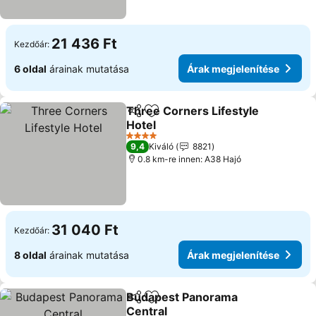
21 436 Ft
Kezdőár:
6 oldal
árainak mutatása
Árak megjelenítése
Three Corners Lifestyle
Megosztás
Hozzáadás a kedvencekhez
Hotel
4 Kategória
9,4
Kiváló
8821
0.8 km-re innen: A38 Hajó
31 040 Ft
Kezdőár:
8 oldal
árainak mutatása
Árak megjelenítése
Budapest Panorama
Megosztás
Hozzáadás a kedvencekhez
Central