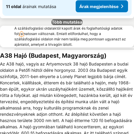
11 oldal
árainak mutatása
Árak megjelenítése
Több mutatása
A szállásfoglalási oldalaktól kapott árak és foglalhatósági adatok
folyamatosan változnak. Emiatt előfordulhat, hogy a
szállásfoglalási oldalon már nem találja meg pontosan ugyanazt az
ajánlatot, amelyet a trivagón látott.
A38 Hajó (Budapest, Magyarország)
Az A38 hajó, vagyis az Artyemovszk 38 hajó Budapesten a budai
oldalon a Petőfi hídtól délre horgonyoz. 2003 óta Budapest egyik
színfoltja, 2011-ben elnyerte a Lonely Planet legjobb bárja címét.
Koncertek, kiállítások, étterem és bár található a hajón, mely 1968-
ban épült, egykor ukrán uszályhajóként üzemelt, kőszállító hajóként
rótta a folyókat. ajd miután kiöregedett, hazánkba került, ajd két év
tervezési, engedélyeztetési és építési munka után vált a hajó
alkalmassá arra, hogy kulturális programoknak és zenei
rendezvényeknek adjon otthont. Az átépítést követően a hajó
hasznos területe 3000 nm lett. A hajó étterme 120 fő befogadására
alkalmas. A hajó gyomrában található koncertterem, az egykori
rakodótér, 600 fő befogadására alkalmas. Az itt található színpad