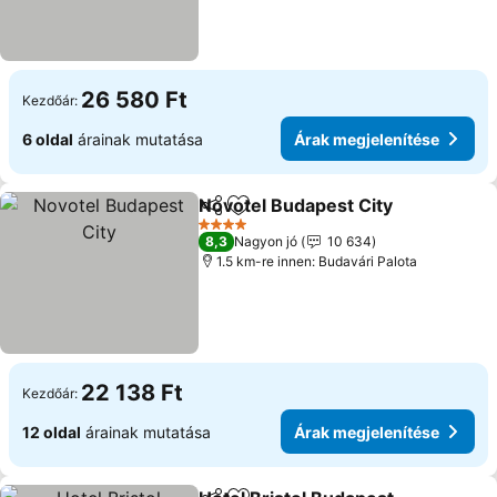
26 580 Ft
Kezdőár:
6 oldal
árainak mutatása
Árak megjelenítése
Novotel Budapest City
Megosztás
Hozzáadás a kedvencekhez
4 Kategória
8,3
Nagyon jó
10 634
1.5 km-re innen: Budavári Palota
22 138 Ft
Kezdőár:
12 oldal
árainak mutatása
Árak megjelenítése