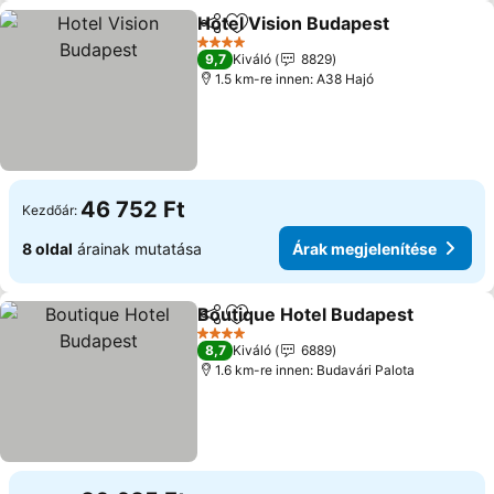
Hotel Vision Budapest
Megosztás
Hozzáadás a kedvencekhez
4 Kategória
9,7
Kiváló
8829
1.5 km-re innen: A38 Hajó
46 752 Ft
Kezdőár:
8 oldal
árainak mutatása
Árak megjelenítése
Boutique Hotel Budapest
Megosztás
Hozzáadás a kedvencekhez
4 Kategória
8,7
Kiváló
6889
1.6 km-re innen: Budavári Palota