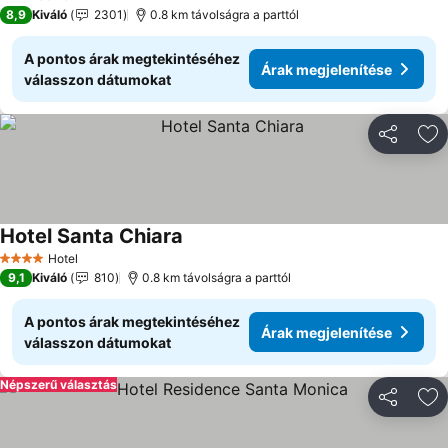
3 Kategória
8,9
Kiváló
2301
0.8 km távolságra a parttól
A pontos árak megtekintéséhez
Árak megjelenítése
válasszon dátumokat
Megosztá
Ho
Hotel Santa Chiara
Hotel
4 Kategória
9,1
Kiváló
810
0.8 km távolságra a parttól
A pontos árak megtekintéséhez
Árak megjelenítése
válasszon dátumokat
Népszerű választás
Megosztá
Ho