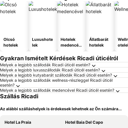
Olcsó
Luxushote
Hotelek
Állatbarát
Well
hotelek
lek
medencév
hotelek
otele
el
Gyakran Ismételt Kérdések Ricadi úticélról
Melyek a legjobb szállodák Ricadi úticél esetén?
Melyek a legjobb luxusszállodák Ricadi úticél esetén?
Melyek a legjobb kutyabarát szállodák Ricadi úticél esetén?
Melyek a legjobb szállodák wellness-részleggel Ricadi úticél
esetén?
Melyek a legjobb szállodák medencével Ricadi úticél esetén?
Szállás Ricadi
Az alábbi szálláshelyek is érdekesek lehetnek az Ön számára...
Hotel La Praia
Hotel Baia Del Capo