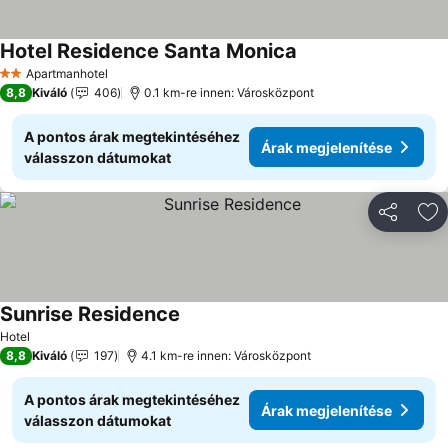
Hotel Residence Santa Monica
Apartmanhotel
2 Kategória
8,8
Kiváló
406
0.1 km-re innen: Városközpont
A pontos árak megtekintéséhez
Árak megjelenítése
válasszon dátumokat
Megosztá
Ho
Sunrise Residence
Hotel
8,8
Kiváló
197
4.1 km-re innen: Városközpont
A pontos árak megtekintéséhez
Árak megjelenítése
válasszon dátumokat