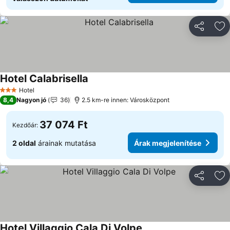
Megosztá
Ho
Hotel Calabrisella
Hotel
3 Kategória
8,4
Nagyon jó
36
2.5 km-re innen: Városközpont
37 074 Ft
Kezdőár:
2 oldal
árainak mutatása
Árak megjelenítése
Megosztá
Ho
Hotel Villaggio Cala Di Volpe