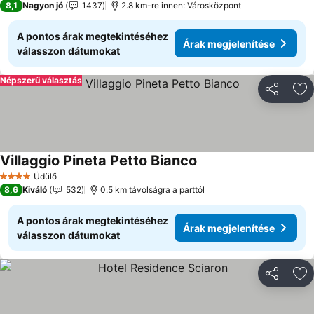
8,1
Nagyon jó
1437
2.8 km-re innen: Városközpont
A pontos árak megtekintéséhez
Árak megjelenítése
válasszon dátumokat
Népszerű választás
Megosztá
Ho
Villaggio Pineta Petto Bianco
Üdülő
4 Kategória
8,6
Kiváló
532
0.5 km távolságra a parttól
A pontos árak megtekintéséhez
Árak megjelenítése
válasszon dátumokat
Megosztá
Ho