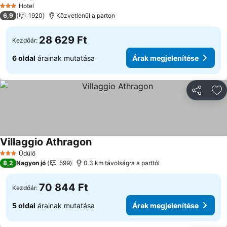
Hotel
3 Kategória
6,9
1920
Közvetlenül a parton
28 629 Ft
Kezdőár:
6 oldal
árainak mutatása
Árak megjelenítése
Megosztá
Ho
Villaggio Athragon
Üdülő
3 Kategória
8,2
Nagyon jó
599
0.3 km távolságra a parttól
70 844 Ft
Kezdőár:
5 oldal
árainak mutatása
Árak megjelenítése