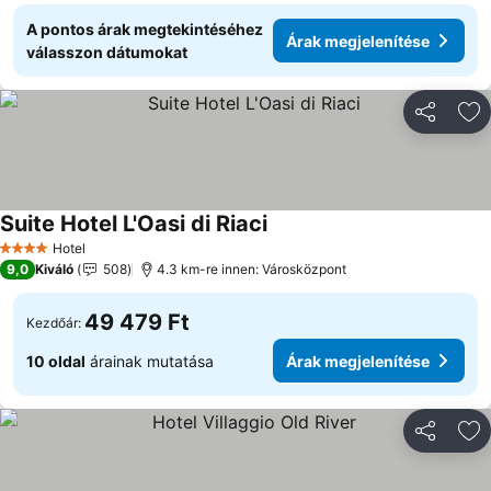
A pontos árak megtekintéséhez
Árak megjelenítése
válasszon dátumokat
Megosztá
Ho
Suite Hotel L'Oasi di Riaci
Hotel
4 Kategória
9,0
Kiváló
508
4.3 km-re innen: Városközpont
49 479 Ft
Kezdőár:
10 oldal
árainak mutatása
Árak megjelenítése
Megosztá
Ho