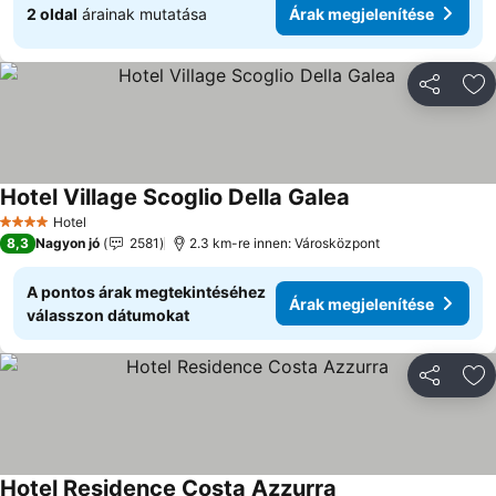
2 oldal
árainak mutatása
Árak megjelenítése
Megosztá
Ho
Hotel Village Scoglio Della Galea
Hotel
4 Kategória
8,3
Nagyon jó
2581
2.3 km-re innen: Városközpont
A pontos árak megtekintéséhez
Árak megjelenítése
válasszon dátumokat
Megosztá
Ho
Hotel Residence Costa Azzurra