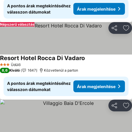
A pontos árak megtekintéséhez
Árak megjelenítése
válasszon dátumokat
Népszerű választás
Megosztá
Ho
Resort Hotel Rocca Di Vadaro
Üdülő
3 Kategória
8,6
Kiváló
1647
Közvetlenül a parton
A pontos árak megtekintéséhez
Árak megjelenítése
válasszon dátumokat
Megosztá
Ho