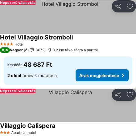
Népszerű választás
Megosztá
Ho
Hotel Villaggio Stromboli
Hotel
4 Kategória
8,4
Nagyon jó
3672
0.2 km távolságra a parttól
48 687 Ft
Kezdőár:
2 oldal
árainak mutatása
Árak megjelenítése
Népszerű választás
Megosztá
Ho
Villaggio Calispera
Apartmanhotel
3 Kategória