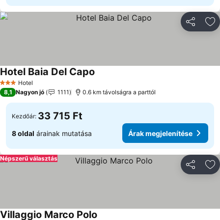
Megosztá
Ho
Hotel Baia Del Capo
Hotel
3 Kategória
8,1
Nagyon jó
1111
0.6 km távolságra a parttól
33 715 Ft
Kezdőár:
8 oldal
árainak mutatása
Árak megjelenítése
Népszerű választás
Megosztá
Ho
Villaggio Marco Polo