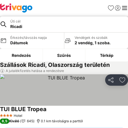
Kedvencek
Bejelen
Me
Úti cél
Ricadi
Érkezés/távozás napja
Vendégek és szobák
Dátumok
2 vendég, 1 szoba.
Rendezés
Szűrés
Térkép
Szállások Ricadi, Olaszország területén
A jutalékfizetés hatása a rendezésre
Megosztá
Ho
TUI BLUE Tropea
Hotel
4 Kategória
8,5
Kiváló
645
0.1 km távolságra a parttól