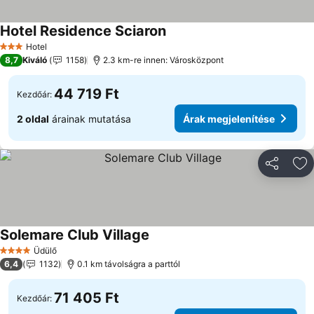
Hotel Residence Sciaron
Hotel
3 Kategória
8,7
Kiváló
1158
2.3 km-re innen: Városközpont
44 719 Ft
Kezdőár:
2 oldal
árainak mutatása
Árak megjelenítése
Megosztá
Ho
Solemare Club Village
Üdülő
4 Kategória
6,4
1132
0.1 km távolságra a parttól
71 405 Ft
Kezdőár: