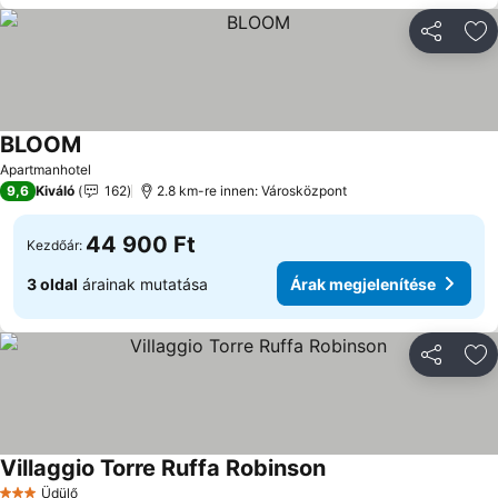
Megosztá
Ho
BLOOM
Apartmanhotel
9,6
Kiváló
162
2.8 km-re innen: Városközpont
44 900 Ft
Kezdőár:
3 oldal
árainak mutatása
Árak megjelenítése
Megosztá
Ho
Villaggio Torre Ruffa Robinson
Üdülő