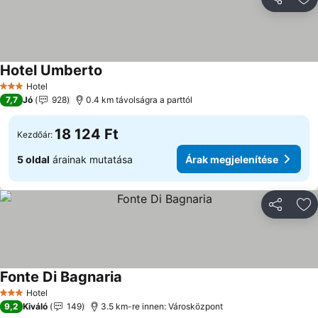
Megosztá
Ho
Hotel Umberto
Hotel
3 Kategória
7,7
Jó
928
0.4 km távolságra a parttól
18 124 Ft
Kezdőár:
5 oldal
árainak mutatása
Árak megjelenítése
Megosztá
Ho
Fonte Di Bagnaria
Hotel
3 Kategória
9,2
Kiváló
149
3.5 km-re innen: Városközpont