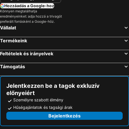
Capo Vaticano, Calabria Szállás
Taormina, Szicília Szállás
OldWell Hotel
Midenza Seaside & Nature Retreat
Hozzáadás a Google-hoz
Giardini Naxos-, Szicília Szállás
Zambrone, Calabria Szállás
Könnyen megtalálhatja
Villa Paola
eredményeinket: adja hozzá a trivagót
Aci Castello, Szicília Szállás
Letojanni, Szicília Szállás
preferált forrásként a Google-höz.
Róma, Lazio Szállás
Rimini, Emilia-Romagna Szállás
Vállalat
Bari, Puglia Szállás
Bibione, Veneto Szállás
Termékeink
Lido di Jesolo, Veneto Szállás
Milánó, Lombardia Szállás
Velence, Veneto Szállás
Cagliari, Szardínia Szállás
Feltételek és irányelvek
Támogatás
Jelentkezzen be a tagok exkluzív
előnyeiért
Személyre szabott élmény
Hűségajánlatok és tagsági árak
Bejelentkezés