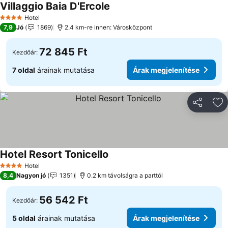
Villaggio Baia D'Ercole
Hotel
4 Kategória
7,9
Jó
1869
2.4 km-re innen: Városközpont
72 845 Ft
Kezdőár:
7 oldal
árainak mutatása
Árak megjelenítése
Megosztá
Ho
Hotel Resort Tonicello
Hotel
4 Kategória
8,4
Nagyon jó
1351
0.2 km távolságra a parttól
56 542 Ft
Kezdőár:
5 oldal
árainak mutatása
Árak megjelenítése