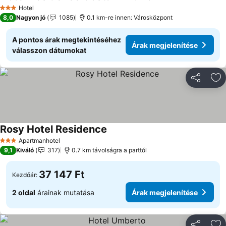
Hotel
3 Kategória
8,0
Nagyon jó
1085
0.1 km-re innen: Városközpont
A pontos árak megtekintéséhez
Árak megjelenítése
válasszon dátumokat
Megosztá
Ho
Rosy Hotel Residence
Apartmanhotel
3 Kategória
9,1
Kiváló
317
0.7 km távolságra a parttól
37 147 Ft
Kezdőár:
2 oldal
árainak mutatása
Árak megjelenítése