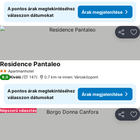
A pontos árak megtekintéséhez
Árak megjelenítése
válasszon dátumokat
Megosztá
Ho
Residence Pantaleo
Apartmanhotel
2 Kategória
9,0
Kiváló
147
0.7 km-re innen: Városközpont
A pontos árak megtekintéséhez
Árak megjelenítése
válasszon dátumokat
Népszerű választás
Megosztá
Ho