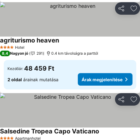
Megosztá
Ho
agriturismo heaven
Hotel
4 Kategória
8,4
Nagyon jó
291
0.4 km távolságra a parttól
48 459 Ft
Kezdőár:
2 oldal
árainak mutatása
Árak megjelenítése
Megosztá
Ho
Salsedine Tropea Capo Vaticano
Apartmanhotel