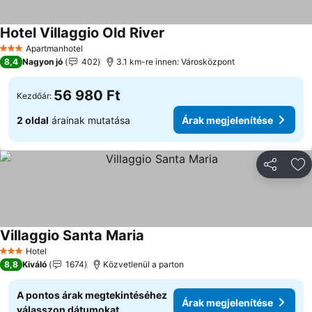
Hotel Villaggio Old River
Apartmanhotel
3 Kategória
8,4
Nagyon jó
402
3.1 km-re innen: Városközpont
56 980 Ft
Kezdőár:
2 oldal
árainak mutatása
Árak megjelenítése
Megosztá
Ho
Villaggio Santa Maria
Hotel
3 Kategória
8,8
Kiváló
1674
Közvetlenül a parton
A pontos árak megtekintéséhez
Árak megjelenítése
válasszon dátumokat