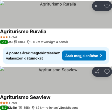
Megosztá
Ho
Agriturismo Ruralia
Hotel
3 Kategória
7,7
Jó
684
0.6 km távolságra a parttól
A pontos árak megtekintéséhez
Árak megjelenítése
válasszon dátumokat
Megosztá
Ho
Agriturismo Seaview
Hotel
3 Kategória
8,7
Kiváló
855
1.2 km-re innen: Városközpont