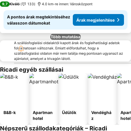
4 Kategória
9,7
Kiváló
133
4.0 km-re innen: Városközpont
A pontos árak megtekintéséhez
Árak megjelenítése
válasszon dátumokat
Több mutatása
A szállásfoglalási oldalaktól kapott árak és foglalhatósági adatok
folyamatosan változnak. Emiatt előfordulhat, hogy a
szállásfoglalási oldalon már nem találja meg pontosan ugyanazt az
ajánlatot, amelyet a trivagón látott.
Ricadi egyéb szállásai
B&B-k
Apartman
Üdülők
Vendéghá
Apar
hotel
z
hotel
Népszerű szállodakategóriák – Ricadi