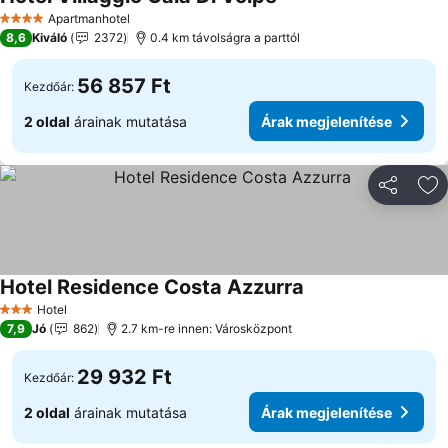
Apartmanhotel
4 Kategória
8,6
Kiváló
2372
0.4 km távolságra a parttól
56 857 Ft
Kezdőár:
2 oldal
árainak mutatása
Árak megjelenítése
Megosztá
Ho
Hotel Residence Costa Azzurra
Hotel
3 Kategória
7,9
Jó
862
2.7 km-re innen: Városközpont
29 932 Ft
Kezdőár:
2 oldal
árainak mutatása
Árak megjelenítése