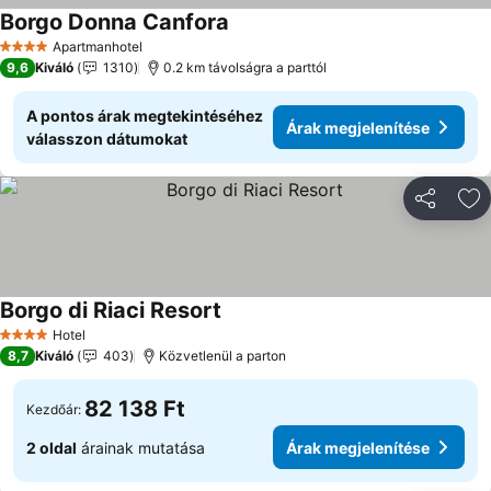
Borgo Donna Canfora
Apartmanhotel
4 Kategória
9,6
Kiváló
1310
0.2 km távolságra a parttól
A pontos árak megtekintéséhez
Árak megjelenítése
válasszon dátumokat
Megosztá
Ho
Borgo di Riaci Resort
Hotel
4 Kategória
8,7
Kiváló
403
Közvetlenül a parton
82 138 Ft
Kezdőár:
2 oldal
árainak mutatása
Árak megjelenítése