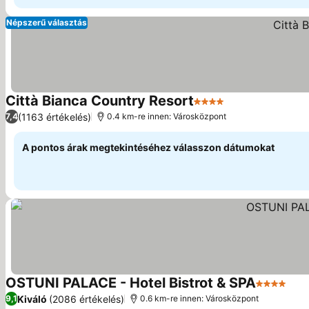
Népszerű választás
Città Bianca Country Resort
4 Kategória
Árak megjelenít
(1163 értékelés)
7,4
0.4 km-re innen: Városközpont
A pontos árak megtekintéséhez válasszon dátumokat
OSTUNI PALACE - Hotel Bistrot & SPA
4 Kategór
Ára
Kiváló
(2086 értékelés)
9,1
0.6 km-re innen: Városközpont