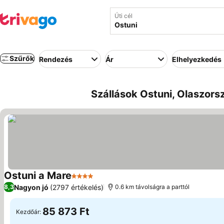
Úti cél
Szűrők
Rendezés
Ár
Elhelyezkedés
Szállások Ostuni, Olaszors
Ostuni a Mare
4 Kategória
Árak megjelenítése
Nagyon jó
(2797 értékelés)
8,3
0.6 km távolságra a parttól
85 873 Ft
Kezdőár: