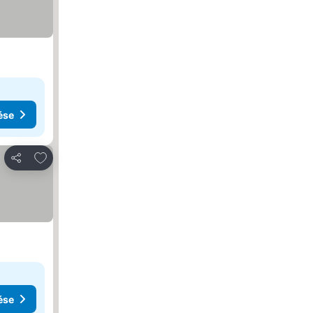
ése
Hozzáadás a kedvencekhez
Megosztás
ése