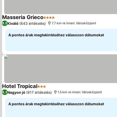
Masseria Grieco
4 Kategória
Árak megjelenítése
Kiváló
(643 értékelés)
9,5
7.7 km-re innen: Városközpont
A pontos árak megtekintéséhez válasszon dátumokat
Hotel Tropical
3 Kategória
Árak megjelenítése
Nagyon jó
(917 értékelés)
8,3
1.5 km-re innen: Városközpont
A pontos árak megtekintéséhez válasszon dátumokat