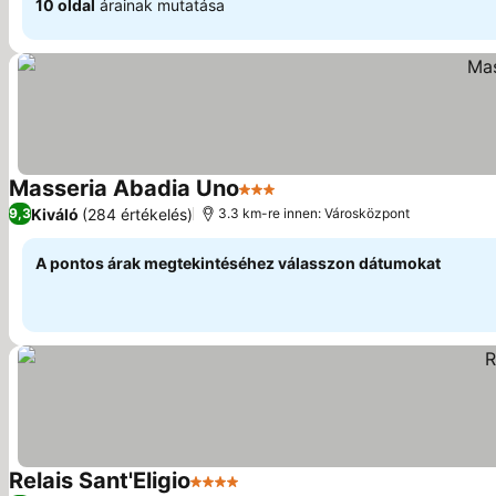
10 oldal
árainak mutatása
Masseria Abadia Uno
3 Kategória
Árak megjelenítése
Kiváló
(284 értékelés)
9,3
3.3 km-re innen: Városközpont
A pontos árak megtekintéséhez válasszon dátumokat
Relais Sant'Eligio
4 Kategória
Árak megjelenítése