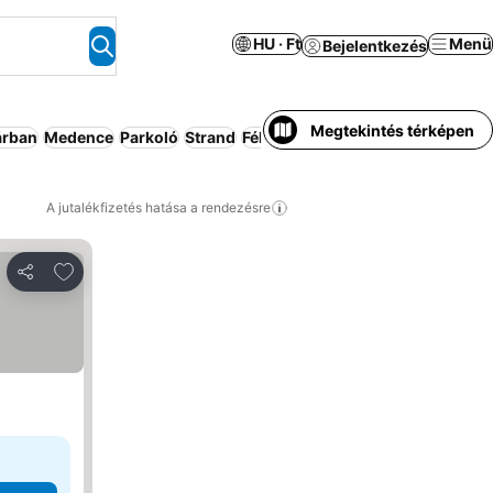
HU · Ft
Menü
Bejelentkezés
Megtekintés térképen
árban
Medence
Parkoló
Strand
Félpanzió
Üdülő
Légkondicionál
A jutalékfizetés hatása a rendezésre
Hozzáadás a kedvencekhez
Megosztás