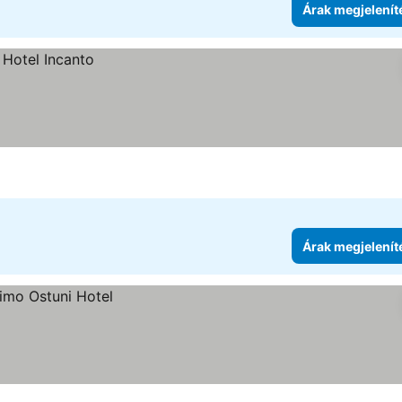
Árak megjelenít
Árak megjelenít