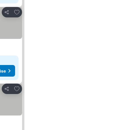
Hozzáadás a kedvencekhez
Megosztás
ése
Hozzáadás a kedvencekhez
Megosztás