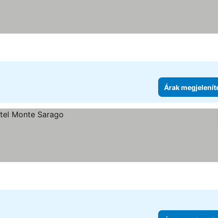
gjelenítése
Árak megjelenít