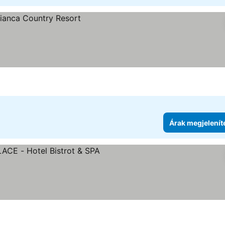
ése
Árak megjelenít
ia
k megjelenítése