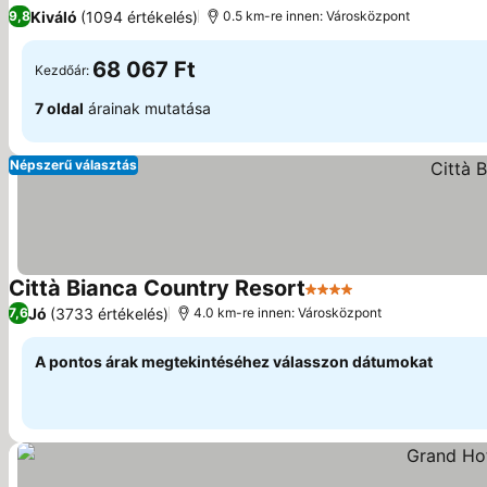
4 Kategória
Árak megjelenítése
Kiváló
(1094 értékelés)
9,8
0.5 km-re innen: Városközpont
68 067 Ft
Kezdőár:
7 oldal
árainak mutatása
Népszerű választás
Città Bianca Country Resort
4 Kategória
Árak megjelenít
Jó
(3733 értékelés)
7,6
4.0 km-re innen: Városközpont
A pontos árak megtekintéséhez válasszon dátumokat