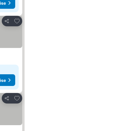
ése
Hozzáadás a kedvencekhez
Megosztás
ése
Hozzáadás a kedvencekhez
Megosztás