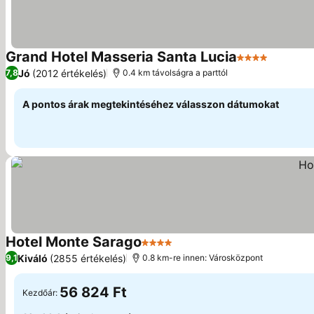
Grand Hotel Masseria Santa Lucia
4 Kategória
Árak me
Jó
(2012 értékelés)
7,8
0.4 km távolságra a parttól
A pontos árak megtekintéséhez válasszon dátumokat
Hotel Monte Sarago
4 Kategória
Árak megjelenítése
Kiváló
(2855 értékelés)
9,1
0.8 km-re innen: Városközpont
56 824 Ft
Kezdőár: