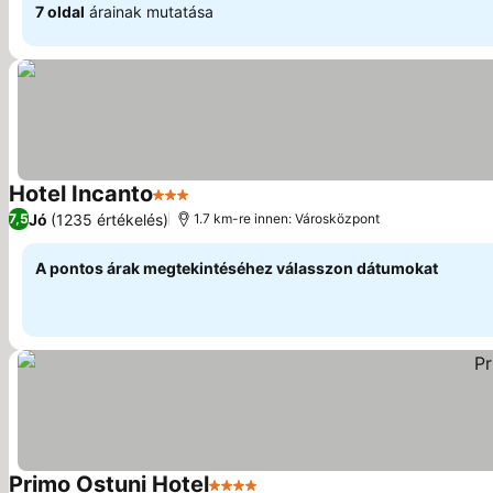
7 oldal
árainak mutatása
Hotel Incanto
3 Kategória
Árak megjelenítése
Jó
(1235 értékelés)
7,5
1.7 km-re innen: Városközpont
A pontos árak megtekintéséhez válasszon dátumokat
Primo Ostuni Hotel