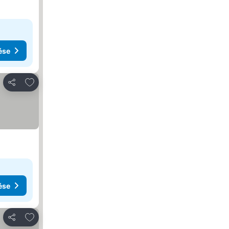
ése
Hozzáadás a kedvencekhez
Megosztás
ése
Hozzáadás a kedvencekhez
Megosztás