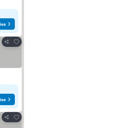
ése
Hozzáadás a kedvencekhez
Megosztás
ése
Hozzáadás a kedvencekhez
Megosztás