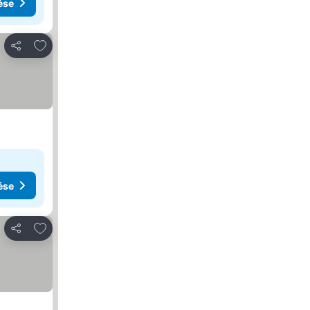
ése
Hozzáadás a kedvencekhez
Megosztás
ése
Hozzáadás a kedvencekhez
Megosztás