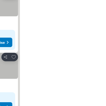
ése
Hozzáadás a kedvencekhez
Megosztás