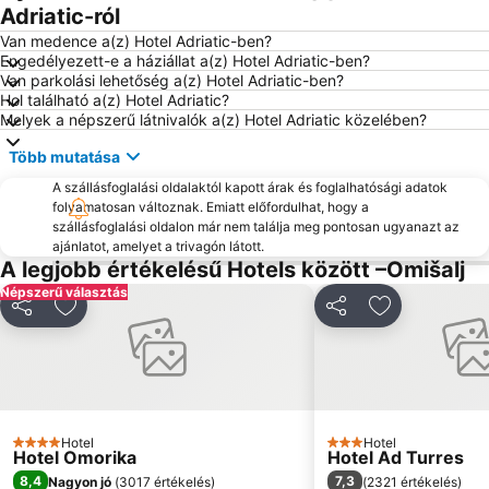
Camping Krk
Óváros Lovran
Adriatic-ról
Bašćanska ploča
Rijeka Repülőtér
Van medence a(z) Hotel Adriatic-ben?
Engedélyezett-e a háziállat a(z) Hotel Adriatic-ben?
Drazica
Marina Punat
Van parkolási lehetőség a(z) Hotel Adriatic-ben?
Hol található a(z) Hotel Adriatic?
Luka Krk
Ragusa
Melyek a népszerű látnivalók a(z) Hotel Adriatic közelében?
Jadran
Ploče
Több mutatása
Camp Jezevac
Maslinica
A szállásfoglalási oldalaktól kapott árak és foglalhatósági adatok
Tvrđava Nehaj
Crkva Sv Filipa i Jakova
folyamatosan változnak. Emiatt előfordulhat, hogy a
szállásfoglalási oldalon már nem találja meg pontosan ugyanazt az
San Marino
Croatian walk of fame
ajánlatot, amelyet a trivagón látott.
Porto Baska
Slatina
A legjobb értékelésű Hotels között –Omišalj
Népszerű választás
Krčki most
Pomorski i povijesni muzej Hrvatskog primorja
Megosztás
Hozzáadás a kedvencekhez
Megosztás
Hozzáadás a
Ploce
Djevojka s galebom
Punta Debij
Kolodvor Rijeka
Bazeni Kantrida
Franza Josefa I o Lungomare
Sahara
Hotel
Hotel
4 Kategória
3 Kategória
Hotel Omorika
Hotel Ad Turres
8,4
7,3
Nagyon jó
(
3017 értékelés
)
(
2321 értékelés
)