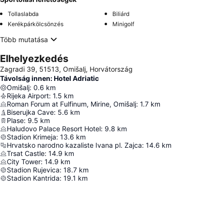
Tollaslabda
Biliárd
Kerékpárkölcsönzés
Minigolf
Több mutatása
Elhelyezkedés
Zagradi 39, 51513, Omišalj, Horvátország
Távolság innen: Hotel Adriatic
Omišalj
:
0.6
km
Rijeka Airport
:
1.5
km
Roman Forum at Fulfinum, Mirine, Omišalj
:
1.7
km
Biserujka Cave
:
5.6
km
Plase
:
9.5
km
Haludovo Palace Resort Hotel
:
9.8
km
Stadion Krimeja
:
13.6
km
Hrvatsko narodno kazaliste Ivana pl. Zajca
:
14.6
km
Trsat Castle
:
14.9
km
City Tower
:
14.9
km
Stadion Rujevica
:
18.7
km
Stadion Kantrida
:
19.1
km