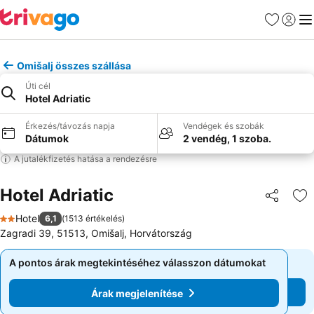
Kedvencek
Bejelen
Me
Omišalj összes szállása
Úti cél
Hotel Adriatic
Érkezés/távozás napja
Vendégek és szobák
Dátumok
2 vendég, 1 szoba.
A jutalékfizetés hatása a rendezésre
Hotel Adriatic
Megosztá
Ho
Hotel
6,1
(
1513 értékelés
)
2 Kategória
Zagradi 39, 51513, Omišalj, Horvátország
A pontos árak megtekintéséhez válasszon dátumokat
A pontos árak megtekintéséhez válasszon dátumokat
Árak megjelenítése
Árak megjelenítése