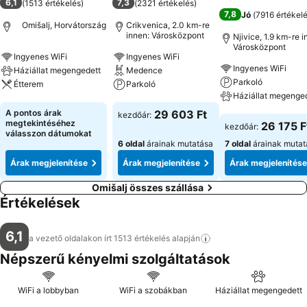
6,1
7,3
(
1513 értékelés
)
(
2321 értékelés
)
7,8
Jó
(
7916 értékel
Omišalj, Horvátország
Crikvenica, 2.0 km-re
innen: Városközpont
Njivice, 1.9 km-re i
Városközpont
Ingyenes WiFi
Ingyenes WiFi
Ingyenes WiFi
Háziállat megengedett
Medence
Parkoló
Étterem
Parkoló
Háziállat megenge
Árak megjelenítése
Árak megjelenítése
A pontos árak
29 603 Ft
kezdőár:
Árak megjeleníté
megtekintéséhez
26 175 F
kezdőár:
válasszon dátumokat
6 oldal
árainak mutatása
7 oldal
árainak mutat
Árak megjelenítése
Árak megjelenítése
Árak megjelenítése
Omišalj összes szállása
Értékelések
6,1
a vezető oldalakon írt 1513 értékelés
alapján
Népszerű kényelmi szolgáltatások
WiFi a lobbyban
WiFi a szobákban
Háziállat megengedett