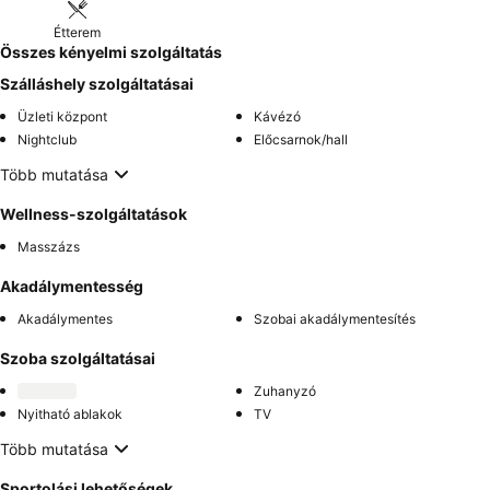
Étterem
Összes kényelmi szolgáltatás
Szálláshely szolgáltatásai
Üzleti központ
Kávézó
Nightclub
Előcsarnok/hall
Több mutatása
Wellness-szolgáltatások
Masszázs
Akadálymentesség
Akadálymentes
Szobai akadálymentesítés
Szoba szolgáltatásai
Zuhanyzó
Nyitható ablakok
TV
Több mutatása
Sportolási lehetőségek