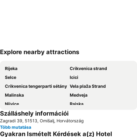
Explore nearby attractions
Nagy méretű térkép
Rijeka
Crikvenica strand
Selce
Icici
Crikvenica tengerparti sétány
Vela plaža Strand
Malinska
Medveja
Njivice
Rajska
Szálláshely információi
Plaža Klenovica
Teniski klub Kvarner
Zagradi 39, 51513, Omišalj, Horvátország
Lanterna
Luka Volosko
Több mutatása
Korzo
Autobusna postaja Rijeka
Gyakran Ismételt Kérdések a(z) Hotel