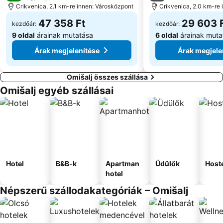
Crikvenica, 2.1 km-re innen: Városközpont
Crikvenica, 2.0 km-re
47 358 Ft
29 603 
kezdőár:
kezdőár:
9 oldal
árainak mutatása
6 oldal
árainak muta
Árak megjelenítése
Árak megjele
Omišalj összes szállása
Omišalj egyéb szállásai
Hotel
B&B-k
Apartman
Üdülők
Host
hotel
Népszerű szállodakategóriák – Omišalj