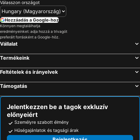
Válasszon országot
Hozzáadás a Google-hoz
Könnyen megtalálhatja
eredményeinket: adja hozzá a trivagót
preferált forrásként a Google-höz.
Vállalat
Termékeink
Feltételek és irányelvek
Támogatás
Jelentkezzen be a tagok exkluzív
előnyeiért
Személyre szabott élmény
Hűségajánlatok és tagsági árak
Bejelentkezés