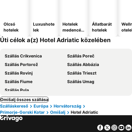
Olcsó
Luxushote
Hotelek
Állatbarát
Well
hotelek
lek
medencév
hotelek
otele
el
Úti célok a(z) Hotel Adriatic közelében
Szállás Crikvenica
Szállás Poreč
Szállás Portorož
Szállás Abbázia
Szállás Rovinj
Szállás Trieszt
Szállás Fiume
Szállás Umag
Szállás Pula
Omišalj összes szállása
Szálláskereső
Európa
Horvátország
Primorje-Gorski Kotar
Omišalj
Hotel Adriatic
Facebook
Twitter
Insta
Yo