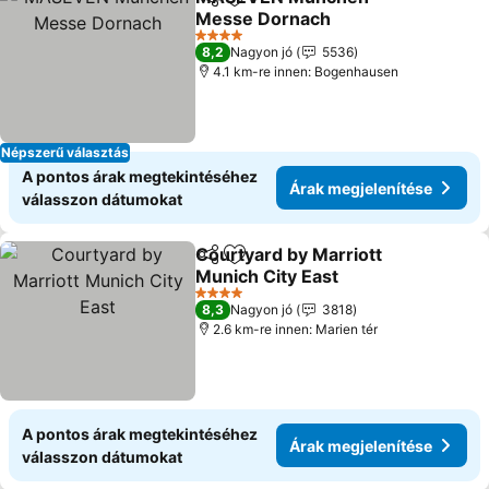
Megosztás
Hozzáadás a kedvencekhez
Messe Dornach
Árak megjelenítése
4 Kategória
8,2
Nagyon jó
5536
4.1 km-re innen: Bogenhausen
Népszerű választás
A pontos árak megtekintéséhez
Árak megjelenítése
válasszon dátumokat
Courtyard by Marriott
Megosztás
Hozzáadás a kedvencekhez
Munich City East
Árak megjelenítése
4 Kategória
8,3
Nagyon jó
3818
2.6 km-re innen: Marien tér
A pontos árak megtekintéséhez
Árak megjelenítése
válasszon dátumokat