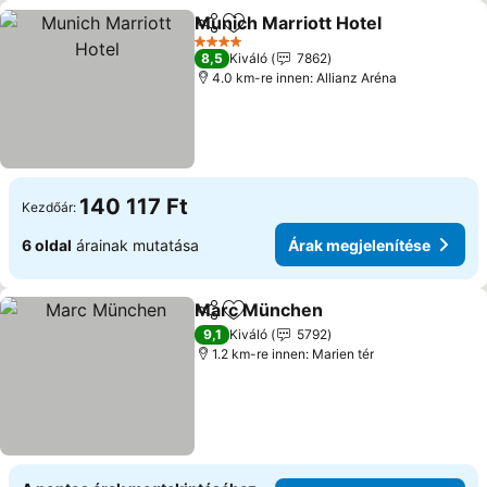
Munich Marriott Hotel
Megosztás
Hozzáadás a kedvencekhez
Árak
4 Kategória
8,5
Kiváló
7862
4.0 km-re innen: Allianz Aréna
140 117 Ft
Kezdőár:
6 oldal
árainak mutatása
Árak megjelenítése
Marc München
Megosztás
Hozzáadás a kedvencekhez
Árak megje
9,1
Kiváló
5792
1.2 km-re innen: Marien tér