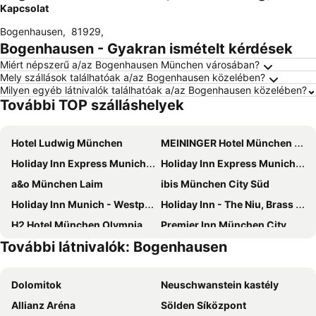
Kapcsolat
Bogenhausen
,
81929
,
Bogenhausen - Gyakran ismételt kérdések
Miért népszerű a/az Bogenhausen München városában?
Mely szállások találhatóak a/az Bogenhausen közelében?
Milyen egyéb látnivalók találhatóak a/az Bogenhausen közelében?
További TOP szálláshelyek
Hotel Ludwig München
MEININGER Hotel München Olympiapark
Holiday Inn Express Munich - City East By Ihg
Holiday Inn Express Munich - Olympiapark, an IHG Hotel
a&o München Laim
ibis München City Süd
Holiday Inn Munich - Westpark By Ihg
Holiday Inn - The Niu, Brass Munich Olympiapark By Ihg
H2 Hotel München Olympiapark
Premier Inn München City Ost
További látnivalók: Bogenhausen
a&o München Hackerbrücke
Holiday Inn Munich - South By Ihg
Numa Munich Viktoria
Novotel Muenchen City Arnulfpark
Dolomitok
Neuschwanstein kastély
Munich Marriott Hotel
2-Rent Group Hostel Zimmer&Apartments GKP2
Allianz Aréna
Sölden Síközpont
Holiday Inn Express Munich North By Ihg
Leonardo Hotel & Residenz München