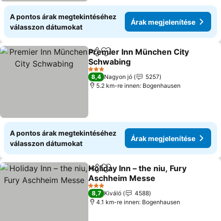
A pontos árak megtekintéséhez
Árak megjelenítése
válasszon dátumokat
Premier Inn München City
Megosztás
Hozzáadás a kedvencekhez
Schwabing
Árak megjelenítése
3 Kategória
8,4
Nagyon jó
5257
5.2 km-re innen: Bogenhausen
A pontos árak megtekintéséhez
Árak megjelenítése
válasszon dátumokat
Holiday Inn – the niu, Fury
Megosztás
Hozzáadás a kedvencekhez
Aschheim Messe
Árak megjelenítése
3 Kategória
8,7
Kiváló
4588
4.1 km-re innen: Bogenhausen