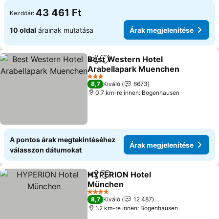
43 461 Ft
Kezdőár:
10 oldal
árainak mutatása
Árak megjelenítése
Best Western Hotel
Megosztás
Hozzáadás a kedvencekhez
Arabellapark Muenchen
Árak megjelenítése
3 Kategória
8,7
Kiváló
6673
0.7 km-re innen: Bogenhausen
A pontos árak megtekintéséhez
Árak megjelenítése
válasszon dátumokat
HYPERION Hotel
Megosztás
Hozzáadás a kedvencekhez
München
Árak megjelenítése
4 Kategória
8,7
Kiváló
12 487
1.2 km-re innen: Bogenhausen