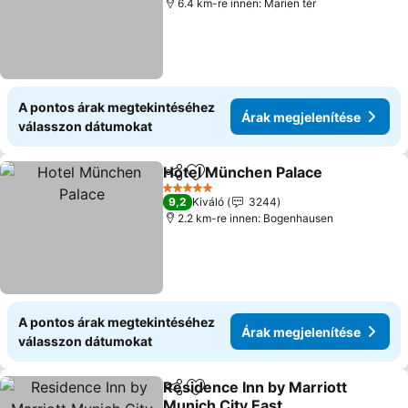
6.4 km-re innen: Marien tér
A pontos árak megtekintéséhez
Árak megjelenítése
válasszon dátumokat
Hotel München Palace
Megosztás
Hozzáadás a kedvencekhez
Ára
5 Kategória
9,2
Kiváló
3244
2.2 km-re innen: Bogenhausen
A pontos árak megtekintéséhez
Árak megjelenítése
válasszon dátumokat
Residence Inn by Marriott
Megosztás
Hozzáadás a kedvencekhez
Munich City East