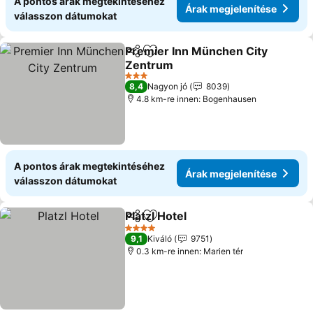
A pontos árak megtekintéséhez
Árak megjelenítése
válasszon dátumokat
Premier Inn München City
Megosztás
Hozzáadás a kedvencekhez
Zentrum
Árak megjelenítése
3 Kategória
8,4
Nagyon jó
8039
4.8 km-re innen: Bogenhausen
A pontos árak megtekintéséhez
Árak megjelenítése
válasszon dátumokat
Platzl Hotel
Megosztás
Hozzáadás a kedvencekhez
Árak megjelení
4 Kategória
9,1
Kiváló
9751
0.3 km-re innen: Marien tér