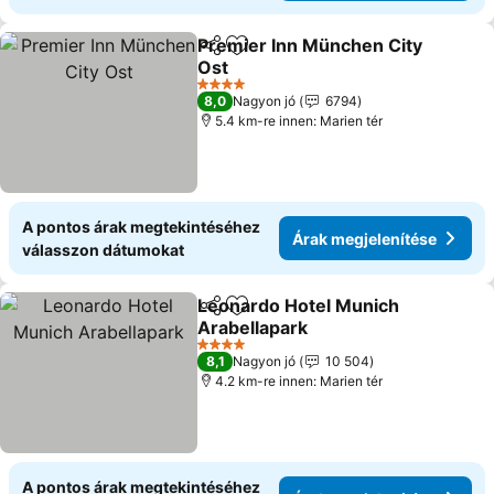
Premier Inn München City
Megosztás
Hozzáadás a kedvencekhez
Ost
Árak megjelenítése
4 Kategória
8,0
Nagyon jó
6794
5.4 km-re innen: Marien tér
A pontos árak megtekintéséhez
Árak megjelenítése
válasszon dátumokat
Leonardo Hotel Munich
Megosztás
Hozzáadás a kedvencekhez
Arabellapark
Árak megjelenítése
4 Kategória
8,1
Nagyon jó
10 504
4.2 km-re innen: Marien tér
A pontos árak megtekintéséhez