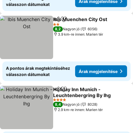
Árak megjelenítése
válasszon dátumokat
Ibis Muenchen City Ost
Megosztás
Hozzáadás a kedvencekhez
Ár
2 Kategória
8,2
Nagyon jó
6056
3.9 km-re innen: Marien tér
A pontos árak megtekintéséhez
Árak megjelenítése
válasszon dátumokat
Holiday Inn Munich -
Megosztás
Hozzáadás a kedvencekhez
Leuchtenbergring By Ihg
Árak megjelenítése
4 Kategória
8,4
Nagyon jó
8028
2.9 km-re innen: Marien tér