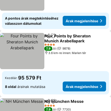
A pontos árak megtekintéséhez
Árak megjelenítése
válasszon dátumokat
Four Points by Sheraton
Megosztás
Hozzáadás a kedvencekhez
Munich Arabellapark
Árak megjelenítése
4 Kategória
7,9
Jó
9878
3.6 km-re innen: Marien tér
95 579 Ft
Kezdőár:
8 oldal
árainak mutatása
Árak megjelenítése
NH München Messe
Megosztás
Hozzáadás a kedvencekhez
Árak 
4 Kategória
7,9
Jó
7730