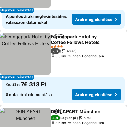
Népszerű választás
A pontos árak megtekintéséhez
Árak megjelenítése
válasszon dátumokat
Feringapark Hotel by
Megosztás
Hozzáadás a kedvencekhez
Coffee Fellows Hotels
Árak megjelenítése
4 Kategória
7,3
4603
3.5 km-re innen: Bogenhausen
Népszerű választás
76 313 Ft
Kezdőár:
8 oldal
árainak mutatása
Árak megjelenítése
DEIN APART München
Megosztás
Hozzáadás a kedvencekhez
Ára
8,4
Nagyon jó
5941
3.6 km-re innen: Bogenhausen