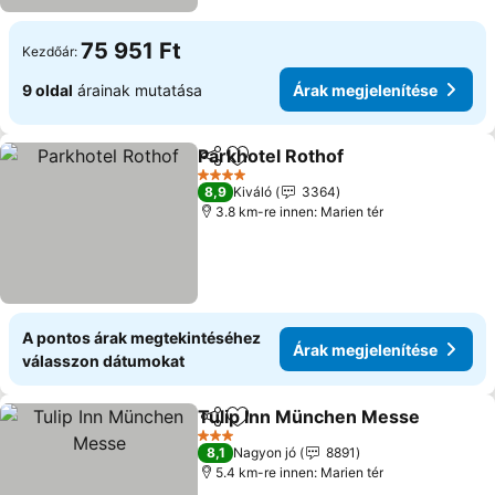
75 951 Ft
Kezdőár:
9 oldal
árainak mutatása
Árak megjelenítése
Parkhotel Rothof
Megosztás
Hozzáadás a kedvencekhez
Árak megj
4 Kategória
8,9
Kiváló
3364
3.8 km-re innen: Marien tér
A pontos árak megtekintéséhez
Árak megjelenítése
válasszon dátumokat
Tulip Inn München Messe
Megosztás
Hozzáadás a kedvencekhez
3 Kategória
8,1
Nagyon jó
8891
5.4 km-re innen: Marien tér