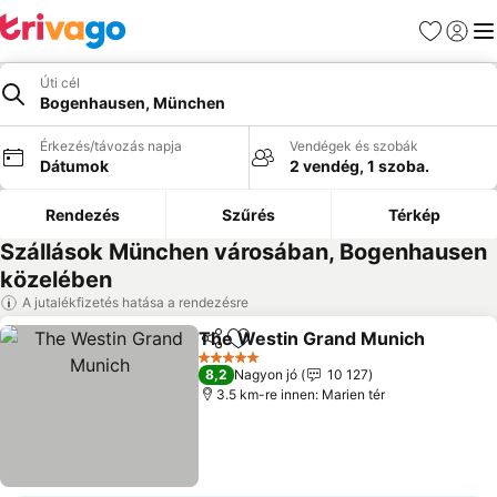
Kedvencek
Bejelen
Me
Úti cél
Bogenhausen, München
Érkezés/távozás napja
Vendégek és szobák
Dátumok
2 vendég, 1 szoba.
Rendezés
Szűrés
Térkép
Szállások München városában, Bogenhausen
közelében
A jutalékfizetés hatása a rendezésre
The Westin Grand Munich
Megosztás
Hozzáadás a kedvencekhez
5 Kategória
8,2
Nagyon jó
10 127
3.5 km-re innen: Marien tér