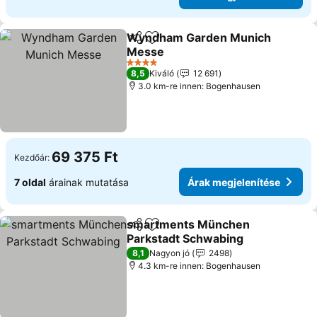
Wyndham Garden Munich
Megosztás
Hozzáadás a kedvencekhez
Messe
Árak megjelenítése
4 Kategória
8,5
Kiváló
12 691
3.0 km-re innen: Bogenhausen
69 375 Ft
Kezdőár:
7 oldal
árainak mutatása
Árak megjelenítése
smartments München
Megosztás
Hozzáadás a kedvencekhez
Parkstadt Schwabing
Árak megjelenítése
8,1
Nagyon jó
2498
4.3 km-re innen: Bogenhausen