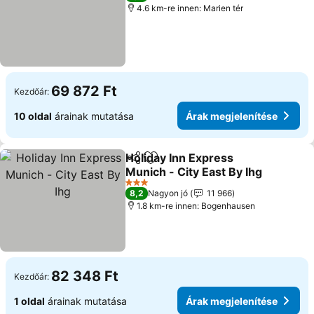
4.6 km-re innen: Marien tér
69 872 Ft
Kezdőár:
10 oldal
árainak mutatása
Árak megjelenítése
Holiday Inn Express
Megosztás
Hozzáadás a kedvencekhez
Munich - City East By Ihg
Árak megjelenítése
3 Kategória
8,2
Nagyon jó
11 966
1.8 km-re innen: Bogenhausen
82 348 Ft
Kezdőár:
1 oldal
árainak mutatása
Árak megjelenítése