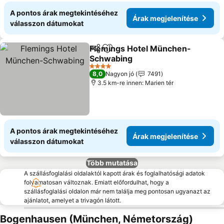
A pontos árak megtekintéséhez
Árak megjelenítése
válasszon dátumokat
Flemings Hotel München-
Megosztás
Hozzáadás a kedvencekhez
Schwabing
Árak megjelenítése
4 Kategória
8,0
Nagyon jó
7491
3.5 km-re innen: Marien tér
A pontos árak megtekintéséhez
Árak megjelenítése
válasszon dátumokat
Több mutatása
A szállásfoglalási oldalaktól kapott árak és foglalhatósági adatok
folyamatosan változnak. Emiatt előfordulhat, hogy a
szállásfoglalási oldalon már nem találja meg pontosan ugyanazt az
ajánlatot, amelyet a trivagón látott.
Bogenhausen (München, Németország)