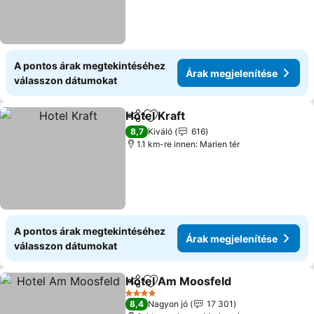
A pontos árak megtekintéséhez
Árak megjelenítése
válasszon dátumokat
Hotel Kraft
Megosztás
Hozzáadás a kedvencekhez
Árak megjelenít
8,7
Kiváló
616
1.1 km-re innen: Marien tér
A pontos árak megtekintéséhez
Árak megjelenítése
válasszon dátumokat
Hotel Am Moosfeld
Megosztás
Hozzáadás a kedvencekhez
Árak m
4 Kategória
8,4
Nagyon jó
17 301