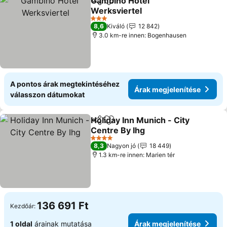
Gambino Hotel
Megosztás
Hozzáadás a kedvencekhez
Werksviertel
Árak megjelenítése
3 Kategória
8,6
Kiváló
12 842
3.0 km-re innen: Bogenhausen
A pontos árak megtekintéséhez
Árak megjelenítése
válasszon dátumokat
Holiday Inn Munich - City
Megosztás
Hozzáadás a kedvencekhez
Centre By Ihg
Árak megjelenítése
4 Kategória
8,3
Nagyon jó
18 449
1.3 km-re innen: Marien tér
136 691 Ft
Kezdőár:
1 oldal
árainak mutatása
Árak megjelenítése