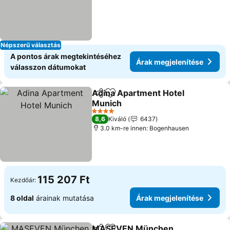
Népszerű választás
A pontos árak megtekintéséhez
Árak megjelenítése
válasszon dátumokat
Adina Apartment Hotel
Megosztás
Hozzáadás a kedvencekhez
Munich
Árak megjelenítése
4 Kategória
8,6
Kiváló
6437
3.0 km-re innen: Bogenhausen
115 207 Ft
Kezdőár:
8 oldal
árainak mutatása
Árak megjelenítése
MASEVEN München