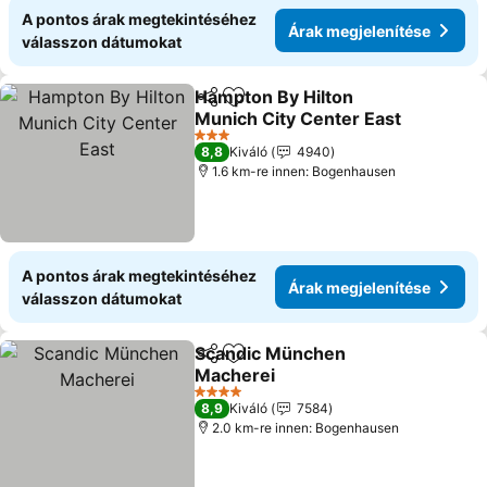
A pontos árak megtekintéséhez
Árak megjelenítése
válasszon dátumokat
Hampton By Hilton
Megosztás
Hozzáadás a kedvencekhez
Munich City Center East
Árak megjelenítése
3 Kategória
8,8
Kiváló
4940
1.6 km-re innen: Bogenhausen
A pontos árak megtekintéséhez
Árak megjelenítése
válasszon dátumokat
Scandic München
Megosztás
Hozzáadás a kedvencekhez
Macherei
Árak megjelenítése
4 Kategória
8,9
Kiváló
7584
2.0 km-re innen: Bogenhausen