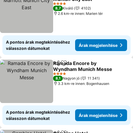
Árak megjelenítése
4 Kategória
8,7
Kiváló
4102
2.6 km-re innen: Marien tér
A pontos árak megtekintéséhez
Árak megjelenítése
válasszon dátumokat
Ramada Encore by
Megosztás
Hozzáadás a kedvencekhez
Wyndham Munich Messe
Árak megjelenítése
4 Kategória
8,1
Nagyon jó
11 341
3.3 km-re innen: Bogenhausen
A pontos árak megtekintéséhez
Árak megjelenítése
válasszon dátumokat