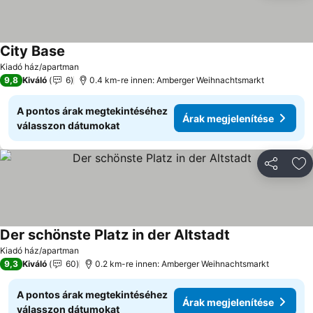
City Base
Árak megjelenítése
Kiadó ház/apartman
9,8
Kiváló
6
0.4 km-re innen: Amberger Weihnachtsmarkt
A pontos árak megtekintéséhez
Árak megjelenítése
válasszon dátumokat
Megosztá
Ho
Der schönste Platz in der Altstadt
Árak megjelenít
Kiadó ház/apartman
9,3
Kiváló
60
0.2 km-re innen: Amberger Weihnachtsmarkt
A pontos árak megtekintéséhez
Árak megjelenítése
válasszon dátumokat