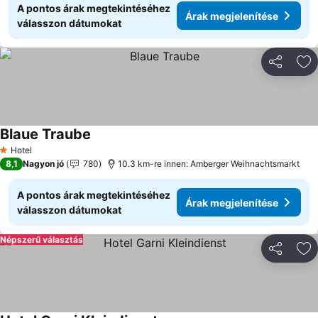
A pontos árak megtekintéséhez
Árak megjelenítése
válasszon dátumokat
Megosztá
Ho
Blaue Traube
Árak megjelenítése
Hotel
1 Kategória
8,1
Nagyon jó
780
10.3 km-re innen: Amberger Weihnachtsmarkt
A pontos árak megtekintéséhez
Árak megjelenítése
válasszon dátumokat
Népszerű választás
Megosztá
Ho