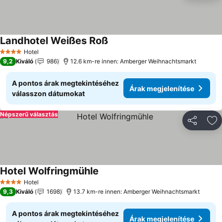
Landhotel Weißes Roß
Árak megjelenítése
Hotel
4 Kategória
9,2
Kiváló
986
12.6 km-re innen: Amberger Weihnachtsmarkt
A pontos árak megtekintéséhez
Árak megjelenítése
válasszon dátumokat
Népszerű választás
Megosztá
Ho
Hotel Wolfringmühle
Árak megjelenítése
Hotel
4 Kategória
9,3
Kiváló
1698
13.7 km-re innen: Amberger Weihnachtsmarkt
A pontos árak megtekintéséhez
Árak megjelenítése