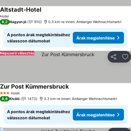
Altstadt-Hotel
Árak megjelenítése
Hotel
8,2
Nagyon jó
910
0.3 km-re innen: Amberger Weihnachtsmarkt
A pontos árak megtekintéséhez
Árak megjelenítése
válasszon dátumokat
Népszerű választás
Megosztá
Ho
Zur Post Kümmersbruck
Árak megjelenítése
Hotel
3 Kategória
8,8
Kiváló
1473
3.3 km-re innen: Amberger Weihnachtsmarkt
A pontos árak megtekintéséhez
Árak megjelenítése
válasszon dátumokat