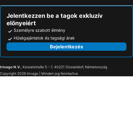
Fröttmaning Metro Station
Marien tér
Jelentkezzen be a tagok exkluzív
Ammersee
Toskana Thermal Spa
előnyeiért
Prágai Vár
Prágai Állatkert
Személyre szabott élmény
Großer Brombachsee
Hauptbahnhof
Hűségajánlatok és tagsági árak
Hauptbahnhof Augsburg
München-Pasing vasútállomás
Bejelentkezés
Amberger Weihnachtsmarkt
Eishalle
Weißes Roß
Monte Kaolino
trivago N.V.
, Kesselstraße 5 – 7, 40221 Düsseldorf, Németország
Erlebnisbad
Etzelwanger Kirchweih
Copyright 2026 trivago | Minden jog fenntartva.
Schmidt-Haus
Jade
Happurger Stausee
Historischer Weihnachtsmarkt auf Schloss Guteneck
Hirtenmuseum
Max-Reger-Halle
Bräuwirt
Burg Hohenstein
Sports centre
Charivari
Kloster Pielenhofen
Burg Hiltpoltstein
Kloster Reichenbach
Feengrotten