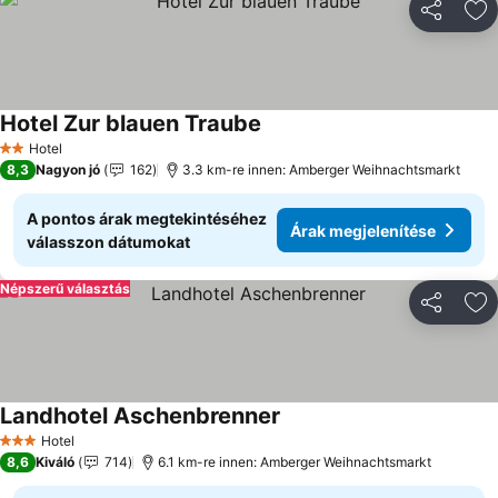
Megosztá
Ho
Hotel Zur blauen Traube
Árak megjelenítése
Hotel
2 Kategória
8,3
Nagyon jó
162
3.3 km-re innen: Amberger Weihnachtsmarkt
A pontos árak megtekintéséhez
Árak megjelenítése
válasszon dátumokat
Népszerű választás
Megosztá
Ho
Landhotel Aschenbrenner
Árak megjelenítése
Hotel
3 Kategória
8,6
Kiváló
714
6.1 km-re innen: Amberger Weihnachtsmarkt