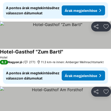
A pontos árak megtekintéséhez
Árak megjelenítése
válasszon dátumokat
Megosztá
Ho
Hotel-Gasthof "Zum Bartl"
Árak megjelenítése
Hotel
8,2
Nagyon jó
277
11.3 km-re innen: Amberger Weihnachtsmarkt
A pontos árak megtekintéséhez
Árak megjelenítése
válasszon dátumokat
Megosztá
Ho