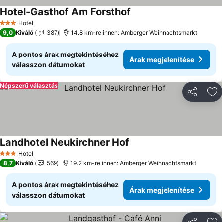
Hotel-Gasthof Am Forsthof
Árak megjelenítése
Hotel
3 Kategória
9,0
Kiváló
387
14.8 km-re innen: Amberger Weihnachtsmarkt
A pontos árak megtekintéséhez
Árak megjelenítése
válasszon dátumokat
Népszerű választás
Megosztá
Ho
Landhotel Neukirchner Hof
Árak megjelenítése
Hotel
3 Kategória
8,7
Kiváló
569
19.2 km-re innen: Amberger Weihnachtsmarkt
A pontos árak megtekintéséhez
Árak megjelenítése
válasszon dátumokat