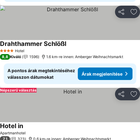
Megosztá
Ho
Drahthammer Schlößl
Árak megjelenítése
Hotel
4 Kategória
8,8
Kiváló
1596
1.6 km-re innen: Amberger Weihnachtsmarkt
A pontos árak megtekintéséhez
Árak megjelenítése
válasszon dátumokat
Népszerű választás
Megosztá
Ho
Hotel in
Árak megjelenítése
Apartmanhotel
7,1
323
0.6 km-re innen: Amberger Weihnachtsmarkt