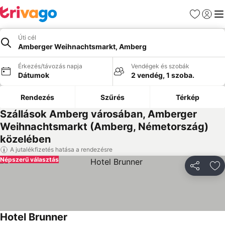
Kedvencek
Bejelen
Me
Úti cél
Amberger Weihnachtsmarkt, Amberg
Érkezés/távozás napja
Vendégek és szobák
Dátumok
2 vendég, 1 szoba.
Rendezés
Szűrés
Térkép
Szállások Amberg városában, Amberger
Weihnachtsmarkt (Amberg, Németország)
közelében
A jutalékfizetés hatása a rendezésre
Népszerű választás
Megosztá
Ho
Hotel Brunner
Árak megjelenítése