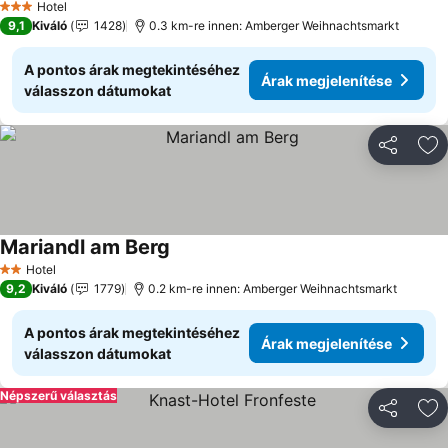
Hotel
3 Kategória
9,1
Kiváló
1428
0.3 km-re innen: Amberger Weihnachtsmarkt
A pontos árak megtekintéséhez
Árak megjelenítése
válasszon dátumokat
Megosztá
Ho
Mariandl am Berg
Árak megjelenítése
Hotel
2 Kategória
9,2
Kiváló
1779
0.2 km-re innen: Amberger Weihnachtsmarkt
A pontos árak megtekintéséhez
Árak megjelenítése
válasszon dátumokat
Népszerű választás
Megosztá
Ho