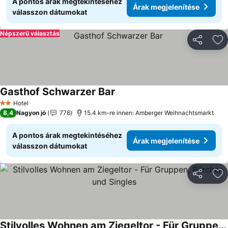
A pontos árak megtekintéséhez
Árak megjelenítése
válasszon dátumokat
Népszerű választás
Megosztá
Ho
Gasthof Schwarzer Bar
Árak megjelenítése
Hotel
2 Kategória
8,4
Nagyon jó
776
15.4 km-re innen: Amberger Weihnachtsmarkt
A pontos árak megtekintéséhez
Árak megjelenítése
válasszon dátumokat
Megosztá
Ho
Stilvolles Wohnen am Ziegeltor - Für Gruppen, Pärchen und Singles