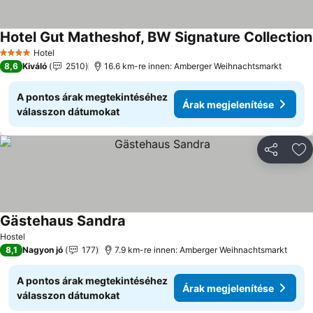
Hotel Gut Matheshof, BW Signature Collection
Hotel
4 Kategória
8,6
Kiváló
2510
16.6 km-re innen: Amberger Weihnachtsmarkt
A pontos árak megtekintéséhez
Árak megjelenítése
válasszon dátumokat
Megosztá
Ho
Gästehaus Sandra
Árak megjelenítése
Hostel
8,1
Nagyon jó
177
7.9 km-re innen: Amberger Weihnachtsmarkt
A pontos árak megtekintéséhez
Árak megjelenítése
válasszon dátumokat