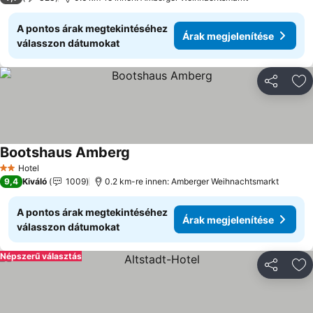
A pontos árak megtekintéséhez
Árak megjelenítése
válasszon dátumokat
Megosztá
Ho
Bootshaus Amberg
Árak megjelenítése
Hotel
2 Kategória
9,4
Kiváló
1009
0.2 km-re innen: Amberger Weihnachtsmarkt
A pontos árak megtekintéséhez
Árak megjelenítése
válasszon dátumokat
Népszerű választás
Megosztá
Ho