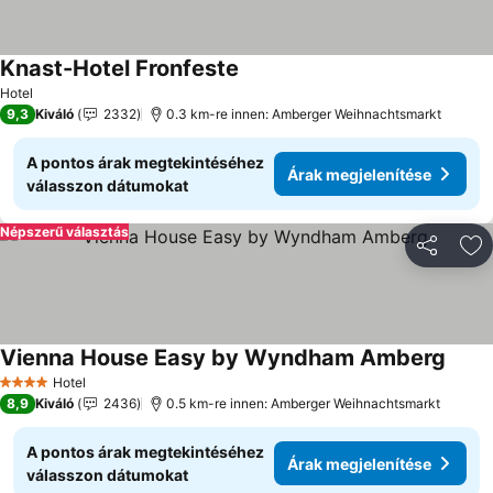
Knast-Hotel Fronfeste
Árak megjelenítése
Hotel
9,3
Kiváló
2332
0.3 km-re innen: Amberger Weihnachtsmarkt
A pontos árak megtekintéséhez
Árak megjelenítése
válasszon dátumokat
Népszerű választás
Megosztá
Ho
Vienna House Easy by Wyndham Amberg
Árak 
Hotel
4 Kategória
8,9
Kiváló
2436
0.5 km-re innen: Amberger Weihnachtsmarkt
A pontos árak megtekintéséhez
Árak megjelenítése
válasszon dátumokat