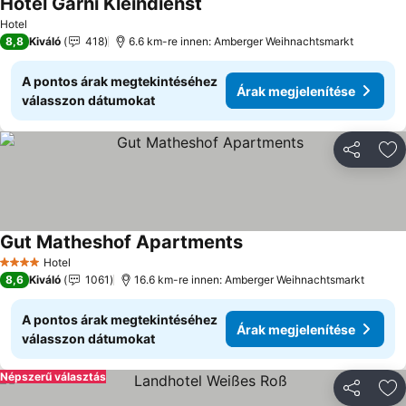
Hotel Garni Kleindienst
Árak megjelenítése
Hotel
8,8
Kiváló
418
6.6 km-re innen: Amberger Weihnachtsmarkt
A pontos árak megtekintéséhez
Árak megjelenítése
válasszon dátumokat
Megosztá
Ho
Gut Matheshof Apartments
Árak megjelenítése
Hotel
4 Kategória
8,6
Kiváló
1061
16.6 km-re innen: Amberger Weihnachtsmarkt
A pontos árak megtekintéséhez
Árak megjelenítése
válasszon dátumokat
Népszerű választás
Megosztá
Ho