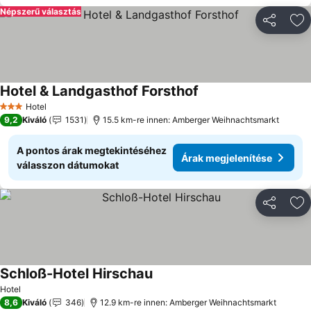
Népszerű választás
Megosztá
Ho
Hotel & Landgasthof Forsthof
Árak megjelenítése
Hotel
3 Kategória
9,2
Kiváló
1531
15.5 km-re innen: Amberger Weihnachtsmarkt
A pontos árak megtekintéséhez
Árak megjelenítése
válasszon dátumokat
Megosztá
Ho
Schloß-Hotel Hirschau
Árak megjelenítése
Hotel
8,6
Kiváló
346
12.9 km-re innen: Amberger Weihnachtsmarkt