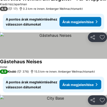
Árak megjelenítése
Kiadó ház/apartman
6,9
17
0.3 km-re innen: Amberger Weihnachtsmarkt
A pontos árak megtekintéséhez
Árak megjelenítése
válasszon dátumokat
Megosztá
Ho
Gästehaus Neises
Árak megjelenítése
Hotel
8,9
Kiváló
376
15.5 km-re innen: Amberger Weihnachtsmarkt
A pontos árak megtekintéséhez
Árak megjelenítése
válasszon dátumokat
Megosztá
Ho