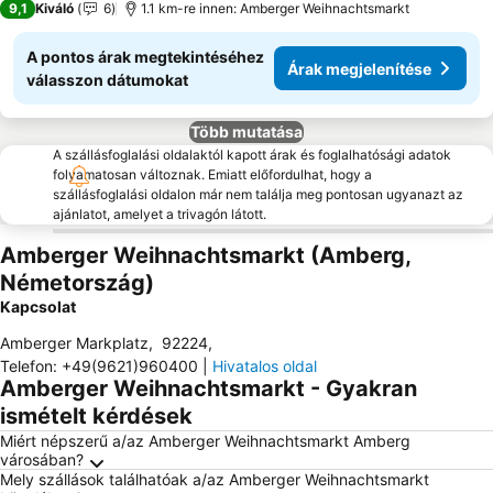
9,1
Kiváló
6
1.1 km-re innen: Amberger Weihnachtsmarkt
A pontos árak megtekintéséhez
Árak megjelenítése
válasszon dátumokat
Több mutatása
A szállásfoglalási oldalaktól kapott árak és foglalhatósági adatok
folyamatosan változnak. Emiatt előfordulhat, hogy a
szállásfoglalási oldalon már nem találja meg pontosan ugyanazt az
ajánlatot, amelyet a trivagón látott.
Amberger Weihnachtsmarkt (Amberg,
Németország)
Kapcsolat
Amberger Markplatz
,
92224
,
Telefon
:
+49(9621)960400
|
Hivatalos oldal
Amberger Weihnachtsmarkt - Gyakran
ismételt kérdések
Miért népszerű a/az Amberger Weihnachtsmarkt Amberg
városában?
Mely szállások találhatóak a/az Amberger Weihnachtsmarkt