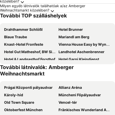
közelében?
Milyen egyéb látnivalók találhatóak a/az Amberger
Weihnachtsmarkt közelében?
További TOP szálláshelyek
Drahthammer Schlößl
Hotel Brunner
Blaue Traube
Mariandl am Berg
Knast-Hotel Fronfeste
Vienna House Easy by Wyndham Amberg
Hotel Gut Matheshof, BW Signature Collection
Landhotel Aschenbrenner
Hotel & Landgasthof Forsthof
Hotel Garni Kleindienst
További látnivalók: Amberger
Landgasthof - Café Anni
Gästehaus Neises
Weihnachtsmarkt
Prágai Központi pályaudvar
Allianz Aréna
Károly-híd
Müncheni Főpályaudvar
Old Town Square
Vencel-tér
Oktoberfest München
Fränkisches Wunderland Amusement Park