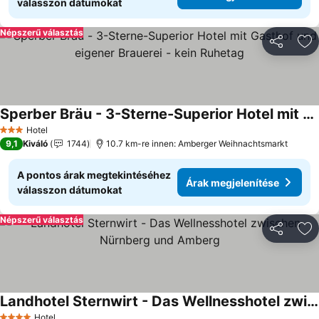
válasszon dátumokat
Népszerű választás
Megosztá
Ho
Sperber Bräu - 3-Sterne-Superior Hotel mit Gasthof und eigener Brauerei - kein Ruhetag
Árak megjelenítése
Hotel
3 Kategória
9,1
Kiváló
1744
10.7 km-re innen: Amberger Weihnachtsmarkt
A pontos árak megtekintéséhez
Árak megjelenítése
válasszon dátumokat
Népszerű választás
Megosztá
Ho
Landhotel Sternwirt - Das Wellnesshotel zwischen Nürnberg und Amberg
Árak megjelenítése
Hotel