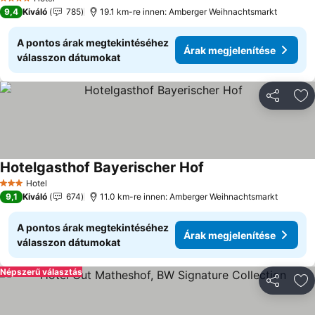
4 Kategória
9,4
Kiváló
785
19.1 km-re innen: Amberger Weihnachtsmarkt
A pontos árak megtekintéséhez
Árak megjelenítése
válasszon dátumokat
Megosztá
Ho
Hotelgasthof Bayerischer Hof
Árak megjelenítése
Hotel
3 Kategória
9,1
Kiváló
674
11.0 km-re innen: Amberger Weihnachtsmarkt
A pontos árak megtekintéséhez
Árak megjelenítése
válasszon dátumokat
Népszerű választás
Megosztá
Ho