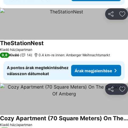
Megosztá
Ho
TheStationNest
Árak megjelenítése
Kiadó ház/apartman
9,8
Kiváló
14
0.4 km-re innen: Amberger Weihnachtsmarkt
A pontos árak megtekintéséhez
Árak megjelenítése
válasszon dátumokat
Megosztá
Ho
Cozy Apartment (70 Square Meters) On The Outskirts Of Amberg
Árak megjelenítése
Kiadó ház/apartman