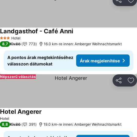
Megosztá
Ho
Landgasthof - Café Anni
Árak megjelenítése
Hotel
3 Kategória
8,7
Kiváló
773
16.0 km-re innen: Amberger Weihnachtsmarkt
A pontos árak megtekintéséhez
Árak megjelenítése
válasszon dátumokat
Népszerű választás
Megosztá
Ho
Hotel Angerer
Árak megjelenítése
Hotel
8,8
Kiváló
391
19.0 km-re innen: Amberger Weihnachtsmarkt