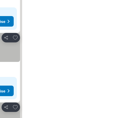
ése
Hozzáadás a kedvencekhez
Megosztás
ése
Hozzáadás a kedvencekhez
Megosztás