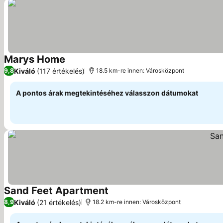
Marys Home
Kiváló
(117 értékelés)
9,8
18.5 km-re innen: Városközpont
A pontos árak megtekintéséhez válasszon dátumokat
Sand Feet Apartment
Kiváló
(21 értékelés)
8,9
18.2 km-re innen: Városközpont