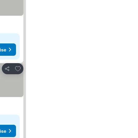
ése
Hozzáadás a kedvencekhez
Megosztás
ése