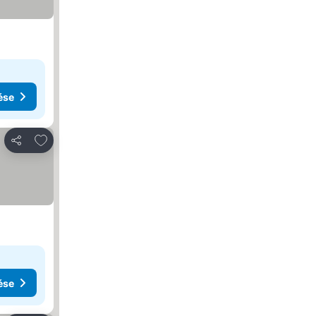
ése
Hozzáadás a kedvencekhez
Megosztás
ése