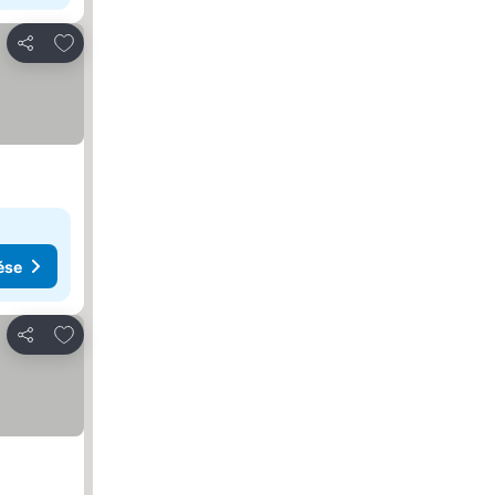
Hozzáadás a kedvencekhez
Megosztás
ése
Hozzáadás a kedvencekhez
Megosztás