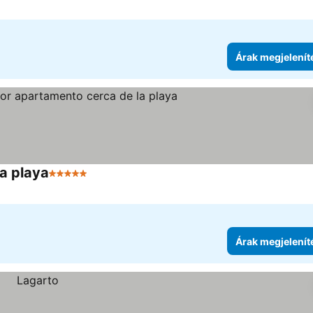
Árak megjelenít
a playa
5 Kategória
Árak megjelenít