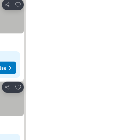
Hozzáadás a kedvencekhez
Megosztás
ése
Hozzáadás a kedvencekhez
Megosztás