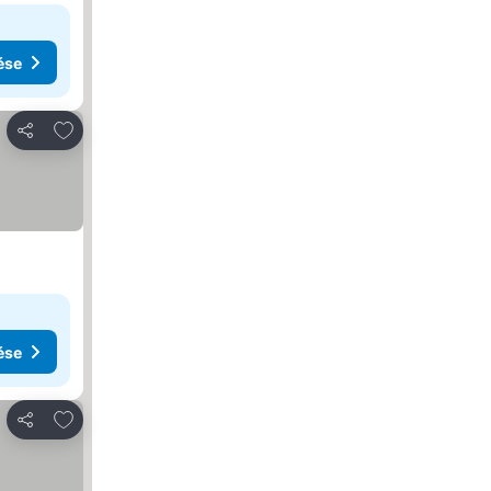
ése
Hozzáadás a kedvencekhez
Megosztás
ése
Hozzáadás a kedvencekhez
Megosztás