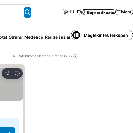
HU · Ft
Menü
Bejelentkezés
Megtekintés térképen
otel
Strand
Medence
Reggeli az árban
All-inclusive
A jutalékfizetés hatása a rendezésre
Hozzáadás a kedvencekhez
Megosztás