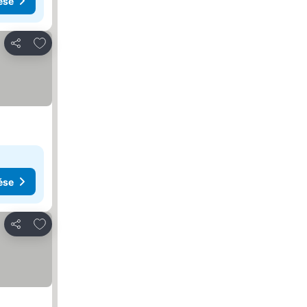
ése
Hozzáadás a kedvencekhez
Megosztás
ése
Hozzáadás a kedvencekhez
Megosztás