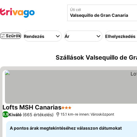
Úti cél
Szűrők
Rendezés
Ár
Elhelyezkedés
Szállások Valsequillo de G
Lofts MSH Canarias
3 Kategória
Kiváló
(665 értékelés)
8,9
15.1 km-re innen: Városközpont
A pontos árak megtekintéséhez válasszon dátumokat