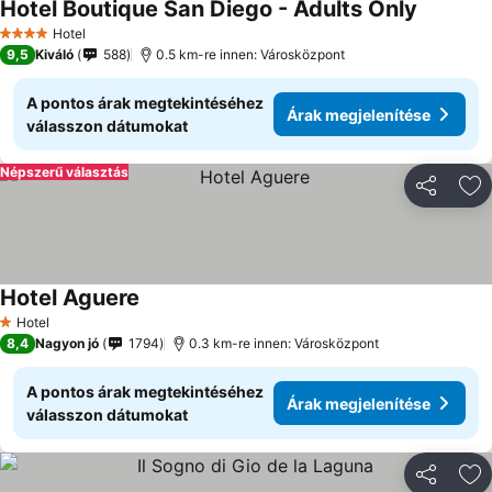
Hotel Boutique San Diego - Adults Only
Hotel
4 Kategória
9,5
Kiváló
588
0.5 km-re innen: Városközpont
A pontos árak megtekintéséhez
Árak megjelenítése
válasszon dátumokat
Népszerű választás
Megosztá
Ho
Hotel Aguere
Hotel
1 Kategória
8,4
Nagyon jó
1794
0.3 km-re innen: Városközpont
A pontos árak megtekintéséhez
Árak megjelenítése
válasszon dátumokat
Megosztá
Ho