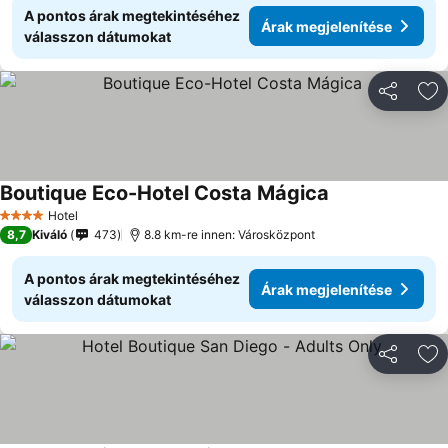
A pontos árak megtekintéséhez
Árak megjelenítése
válasszon dátumokat
Megosztá
Ho
Boutique Eco-Hotel Costa Mágica
Hotel
4 Kategória
8,7
Kiváló
473
8.8 km-re innen: Városközpont
A pontos árak megtekintéséhez
Árak megjelenítése
válasszon dátumokat
Megosztá
Ho