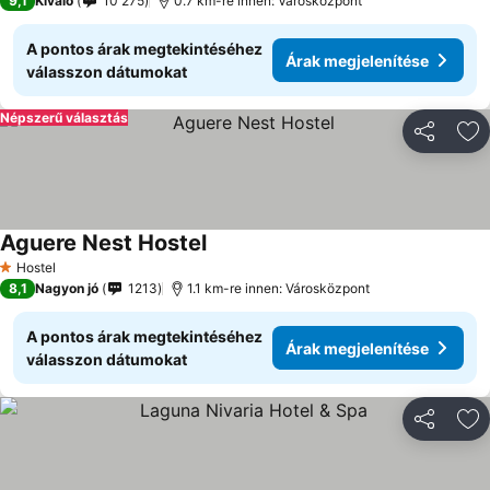
9,1
Kiváló
10 275
0.7 km-re innen: Városközpont
A pontos árak megtekintéséhez
Árak megjelenítése
válasszon dátumokat
Népszerű választás
Megosztá
Ho
Aguere Nest Hostel
Hostel
1 Kategória
8,1
Nagyon jó
1213
1.1 km-re innen: Városközpont
A pontos árak megtekintéséhez
Árak megjelenítése
válasszon dátumokat
Megosztá
Ho