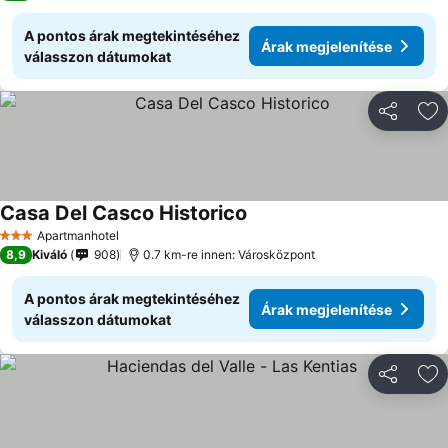
A pontos árak megtekintéséhez
Árak megjelenítése
válasszon dátumokat
Megosztá
Ho
Casa Del Casco Historico
Apartmanhotel
3 Kategória
8,9
Kiváló
908
0.7 km-re innen: Városközpont
A pontos árak megtekintéséhez
Árak megjelenítése
válasszon dátumokat
Megosztá
Ho