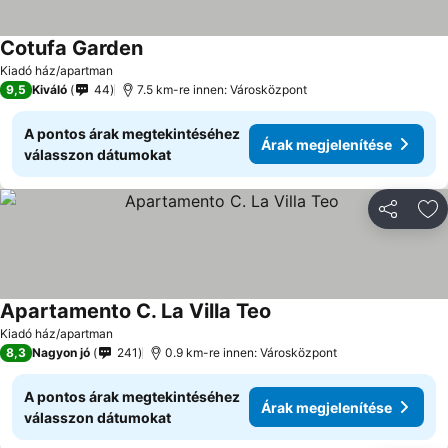
Cotufa Garden
Kiadó ház/apartman
9,5
Kiváló
44
7.5 km-re innen: Városközpont
A pontos árak megtekintéséhez
Árak megjelenítése
válasszon dátumokat
Megosztá
Ho
Apartamento C. La Villa Teo
Kiadó ház/apartman
8,3
Nagyon jó
241
0.9 km-re innen: Városközpont
A pontos árak megtekintéséhez
Árak megjelenítése
válasszon dátumokat