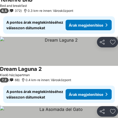
Bed and breakfast
6,5
372
0.3 km-re innen: Városközpont
A pontos árak megtekintéséhez
Árak megjelenítése
válasszon dátumokat
Megosztá
Ho
Dream Laguna 2
Kiadó ház/apartman
7,2
68
0.4 km-re innen: Városközpont
A pontos árak megtekintéséhez
Árak megjelenítése
válasszon dátumokat
Megosztá
Ho