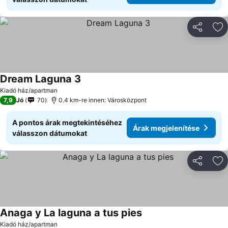
Megosztá
Ho
Dream Laguna 3
Kiadó ház/apartman
7,9
Jó
70
0.4 km-re innen: Városközpont
A pontos árak megtekintéséhez
Árak megjelenítése
válasszon dátumokat
Megosztá
Ho
Anaga y La laguna a tus pies
Kiadó ház/apartman