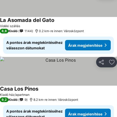
La Asomada del Gato
Vidéki szállás
8,8
Kiváló
1144
0.2 km-re innen: Városközpont
A pontos árak megtekintéséhez
Árak megjelenítése
válasszon dátumokat
Megosztá
Ho
Casa Los Pinos
Kiadó ház/apartman
9,2
Kiváló
9
8.2 km-re innen: Városközpont
A pontos árak megtekintéséhez
Árak megjelenítése
válasszon dátumokat