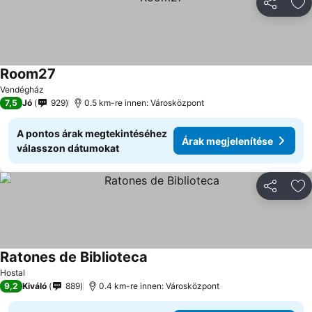
Megosztá
Ho
Room27
Vendégház
7,5
Jó
929
0.5 km-re innen: Városközpont
A pontos árak megtekintéséhez
Árak megjelenítése
válasszon dátumokat
Megosztá
Ho
Ratones de Biblioteca
Hostal
9,2
Kiváló
889
0.4 km-re innen: Városközpont