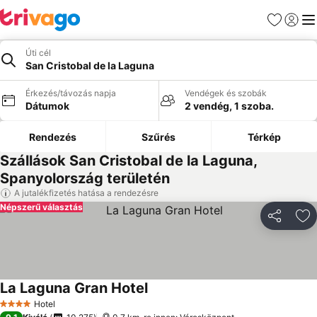
Kedvencek
Bejelen
Me
Úti cél
San Cristobal de la Laguna
Érkezés/távozás napja
Vendégek és szobák
Dátumok
2 vendég, 1 szoba.
Rendezés
Szűrés
Térkép
Szállások San Cristobal de la Laguna,
Spanyolország területén
A jutalékfizetés hatása a rendezésre
Népszerű választás
Megosztá
Ho
La Laguna Gran Hotel
Hotel
4 Kategória