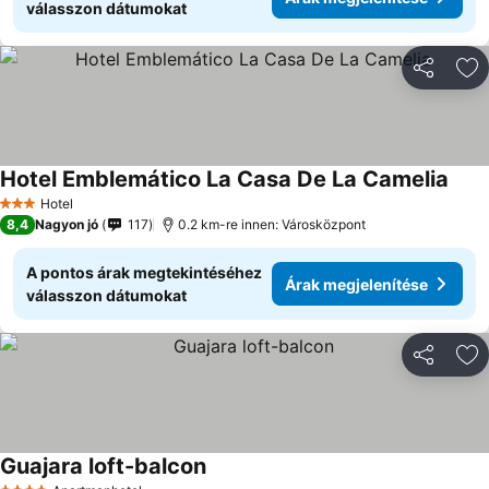
válasszon dátumokat
Megosztá
Ho
Hotel Emblemático La Casa De La Camelia
Hotel
3 Kategória
8,4
Nagyon jó
117
0.2 km-re innen: Városközpont
A pontos árak megtekintéséhez
Árak megjelenítése
válasszon dátumokat
Megosztá
Ho
Guajara loft-balcon