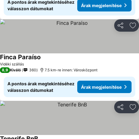
A pontos árak megtekintéséhez
Árak megjelenítése
válasszon dátumokat
Megosztá
Ho
Finca Paraíso
Vidéki szállás
8,9
Kiváló
360
7.5 km-re innen: Városközpont
A pontos árak megtekintéséhez
Árak megjelenítése
válasszon dátumokat
Megosztá
Ho
Tenerife BnB