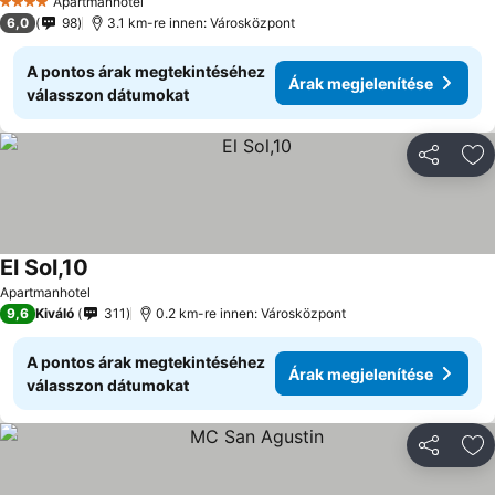
Apartmanhotel
4 Kategória
6,0
98
3.1 km-re innen: Városközpont
A pontos árak megtekintéséhez
Árak megjelenítése
válasszon dátumokat
Megosztá
Ho
El Sol,10
Apartmanhotel
9,6
Kiváló
311
0.2 km-re innen: Városközpont
A pontos árak megtekintéséhez
Árak megjelenítése
válasszon dátumokat
Megosztá
Ho