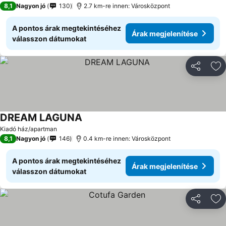
8,1
Nagyon jó
130
2.7 km-re innen: Városközpont
A pontos árak megtekintéséhez
Árak megjelenítése
válasszon dátumokat
Megosztá
Ho
DREAM LAGUNA
Kiadó ház/apartman
8,1
Nagyon jó
146
0.4 km-re innen: Városközpont
A pontos árak megtekintéséhez
Árak megjelenítése
válasszon dátumokat
Megosztá
Ho