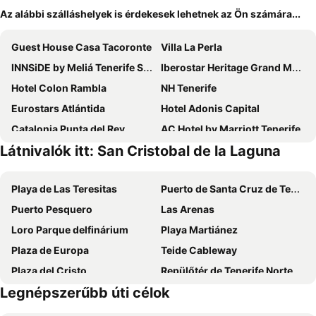
Az alábbi szálláshelyek is érdekesek lehetnek az Ön számára...
Guest House Casa Tacoronte
Villa La Perla
INNSiDE by Meliá Tenerife Santa Cruz
Iberostar Heritage Grand Mencey
Hotel Colon Rambla
NH Tenerife
Eurostars Atlántida
Hotel Adonis Capital
Catalonia Punta del Rey
AC Hotel by Marriott Tenerife
Látnivalók itt: San Cristobal de la Laguna
Casa Kilig
Casapatrizia Appartamento compartido
Hotel Adonis Plaza
Hotel Atlantico Centro
Playa de Las Teresitas
Puerto de Santa Cruz de Tenerife
La Laguna Gran Hotel
Hotel Horizonte
Puerto Pesquero
Las Arenas
Nava Suites
Barceló Santa Cruz Contemporáneo
Loro Parque delfinárium
Playa Martiánez
Hotel Nautico
Hotel Las Cañadas
Plaza de Europa
Teide Cableway
Hotel Taburiente
Hotel Principe Paz
Plaza del Cristo
Repülőtér de Tenerife Norte
Hotel Emblemático Hi Suites
Haciendas del Valle - Las Kentias
Legnépszerűbb úti célok
Playa Jardín
Teide National Park
Hotel Escuela Santa Cruz
Radazul Marina Seafront 12
Centro Internacional de Ferias y Congresos de Tenerife
El Tope-La Costa
Urban Anaga Hotel
Coral Villas La Quinta