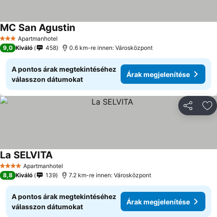
MC San Agustin
Apartmanhotel
3 Kategória
9,0
Kiváló
458
0.6 km-re innen: Városközpont
A pontos árak megtekintéséhez
Árak megjelenítése
válasszon dátumokat
Megosztá
Ho
La SELVITA
Apartmanhotel
4 Kategória
8,8
Kiváló
139
7.2 km-re innen: Városközpont
A pontos árak megtekintéséhez
Árak megjelenítése
válasszon dátumokat