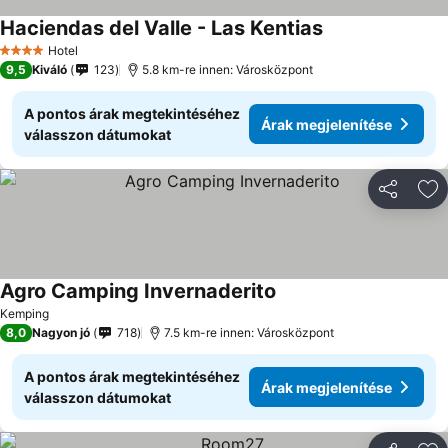
Haciendas del Valle - Las Kentias
Hotel
4 Kategória
9,5
Kiváló
123
5.8 km-re innen: Városközpont
A pontos árak megtekintéséhez
Árak megjelenítése
válasszon dátumokat
Megosztá
Ho
Agro Camping Invernaderito
Kemping
8,0
Nagyon jó
718
7.5 km-re innen: Városközpont
A pontos árak megtekintéséhez
Árak megjelenítése
válasszon dátumokat