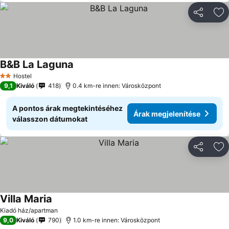
Megosztá
Ho
B&B La Laguna
Hostel
2 Kategória
9,1
Kiváló
418
0.4 km-re innen: Városközpont
A pontos árak megtekintéséhez
Árak megjelenítése
válasszon dátumokat
Megosztá
Ho
Villa Maria
Kiadó ház/apartman
9,0
Kiváló
790
1.0 km-re innen: Városközpont