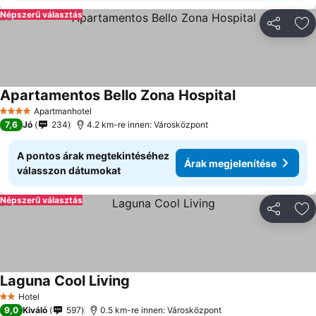
Népszerű választás
Megosztá
Ho
Apartamentos Bello Zona Hospital
Apartmanhotel
4 Kategória
7,6
Jó
234
4.2 km-re innen: Városközpont
A pontos árak megtekintéséhez
Árak megjelenítése
válasszon dátumokat
Népszerű választás
Megosztá
Ho
Laguna Cool Living
Hotel
2 Kategória
9,0
Kiváló
597
0.5 km-re innen: Városközpont