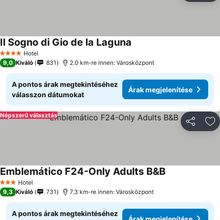
Il Sogno di Gio de la Laguna
Hotel
4 Kategória
9,0
Kiváló
831
2.0 km-re innen: Városközpont
A pontos árak megtekintéséhez
Árak megjelenítése
válasszon dátumokat
Népszerű választás
Megosztá
Ho
Emblemático F24-Only Adults B&B
Hotel
3 Kategória
9,3
Kiváló
731
7.3 km-re innen: Városközpont
A pontos árak megtekintéséhez
Árak megjelenítése