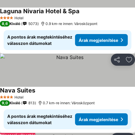
Laguna Nivaria Hotel & Spa
Hotel
4 Kategória
8,6
Kiváló
5073
0.9 km-re innen: Városközpont
A pontos árak megtekintéséhez
Árak megjelenítése
válasszon dátumokat
Megosztá
Ho
Nava Suites
Hotel
4 Kategória
9,0
Kiváló
813
0.7 km-re innen: Városközpont
A pontos árak megtekintéséhez
Árak megjelenítése
válasszon dátumokat