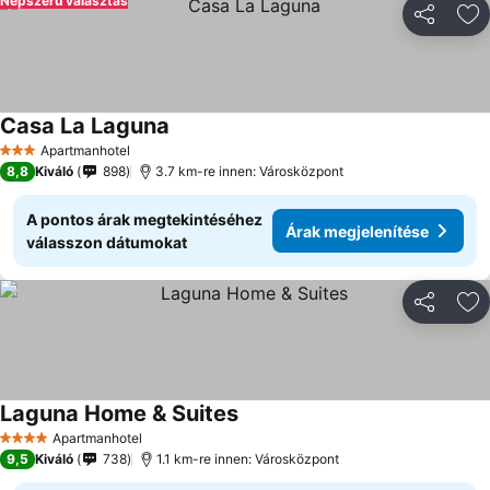
Népszerű választás
Megosztá
Ho
Casa La Laguna
Apartmanhotel
3 Kategória
8,8
Kiváló
898
3.7 km-re innen: Városközpont
A pontos árak megtekintéséhez
Árak megjelenítése
válasszon dátumokat
Megosztá
Ho
Laguna Home & Suites
Apartmanhotel
4 Kategória
9,5
Kiváló
738
1.1 km-re innen: Városközpont