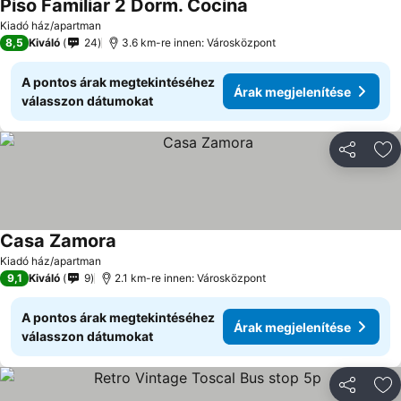
Piso Familiar 2 Dorm. Cocina
Kiadó ház/apartman
8,5
Kiváló
24
3.6 km-re innen: Városközpont
A pontos árak megtekintéséhez
Árak megjelenítése
válasszon dátumokat
Megosztá
Ho
Casa Zamora
Kiadó ház/apartman
9,1
Kiváló
9
2.1 km-re innen: Városközpont
A pontos árak megtekintéséhez
Árak megjelenítése
válasszon dátumokat
Megosztá
Ho