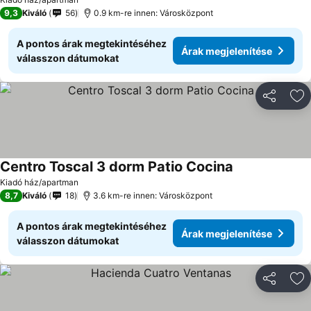
9,3
Kiváló
56
0.9 km-re innen: Városközpont
A pontos árak megtekintéséhez
Árak megjelenítése
válasszon dátumokat
Megosztá
Ho
Centro Toscal 3 dorm Patio Cocina
Kiadó ház/apartman
8,7
Kiváló
18
3.6 km-re innen: Városközpont
A pontos árak megtekintéséhez
Árak megjelenítése
válasszon dátumokat
Megosztá
Ho