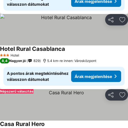
Árak megjelenítése
válasszon dátumokat
Megosztá
Ho
Hotel Rural Casablanca
Hotel
3 Kategória
8,4
Nagyon jó
829
5.4 km-re innen: Városközpont
A pontos árak megtekintéséhez
Árak megjelenítése
válasszon dátumokat
Népszerű választás
Megosztá
Ho
Casa Rural Hero