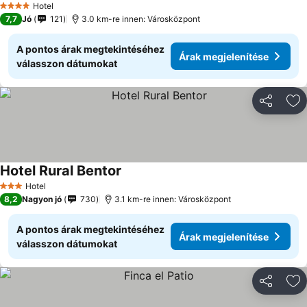
Hotel
4 Kategória
7,7
Jó
121
3.0 km-re innen: Városközpont
A pontos árak megtekintéséhez
Árak megjelenítése
válasszon dátumokat
Megosztá
Ho
Hotel Rural Bentor
Hotel
3 Kategória
8,2
Nagyon jó
730
3.1 km-re innen: Városközpont
A pontos árak megtekintéséhez
Árak megjelenítése
válasszon dátumokat
Megosztá
Ho