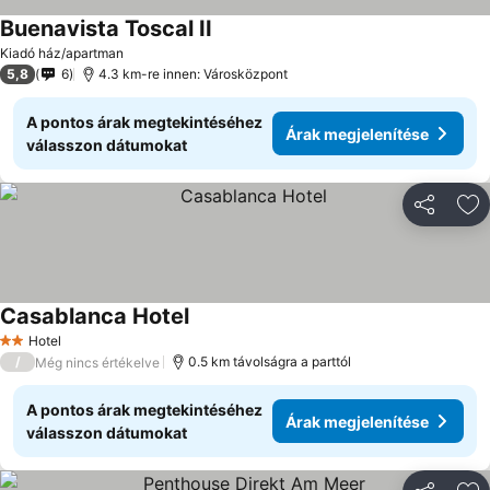
Buenavista Toscal II
Kiadó ház/apartman
5,8
6
4.3 km-re innen: Városközpont
A pontos árak megtekintéséhez
Árak megjelenítése
válasszon dátumokat
Megosztá
Ho
Casablanca Hotel
Hotel
2 Kategória
/
0.5 km távolságra a parttól
Még nincs értékelve
A pontos árak megtekintéséhez
Árak megjelenítése
válasszon dátumokat