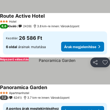
Route Active Hotel
Hotel
3 Kategória
8,6
Kiváló
2439
3.8 km-re innen: Városközpont
26 586 Ft
Kezdőár:
6 oldal
árainak mutatása
Árak megjelenítése
Népszerű választás
Megosztá
Ho
Panoramica Garden
Apartmanhotel
3 Kategória
7,2
6241
3.7 km-re innen: Városközpont
A pontos árak megtekintéséhez