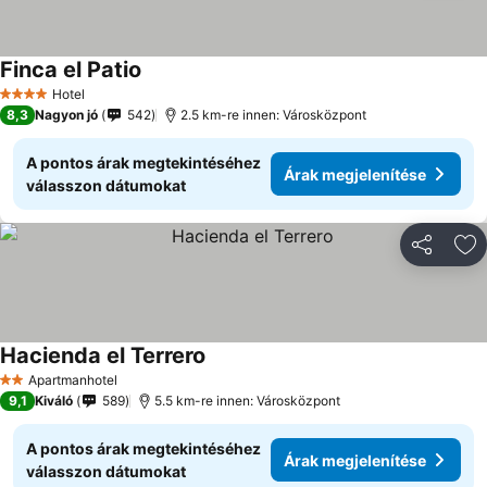
Finca el Patio
Hotel
4 Kategória
8,3
Nagyon jó
542
2.5 km-re innen: Városközpont
A pontos árak megtekintéséhez
Árak megjelenítése
válasszon dátumokat
Megosztá
Ho
Hacienda el Terrero
Apartmanhotel
2 Kategória
9,1
Kiváló
589
5.5 km-re innen: Városközpont
A pontos árak megtekintéséhez
Árak megjelenítése
válasszon dátumokat