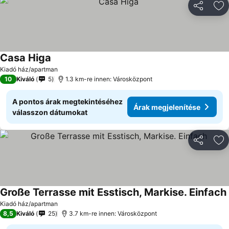
Megosztá
Ho
Casa Higa
Kiadó ház/apartman
10
Kiváló
5
1.3 km-re innen: Városközpont
A pontos árak megtekintéséhez
Árak megjelenítése
válasszon dátumokat
Megosztá
Ho
Große Terrasse mit Esstisch, Markise. Einfach
Kiadó ház/apartman
8,5
Kiváló
25
3.7 km-re innen: Városközpont