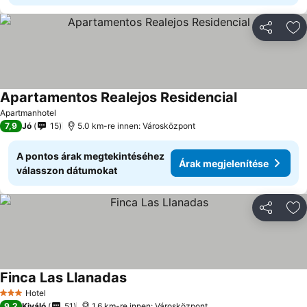
Megosztá
Ho
Apartamentos Realejos Residencial
Apartmanhotel
7,9
Jó
15
5.0 km-re innen: Városközpont
A pontos árak megtekintéséhez
Árak megjelenítése
válasszon dátumokat
Megosztá
Ho
Finca Las Llanadas
Hotel
3 Kategória
9,2
Kiváló
51
1.6 km-re innen: Városközpont