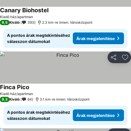
Canary Biohostel
Kiadó ház/apartman
9,5
Kiváló
393
2.3 km-re innen: Városközpont
A pontos árak megtekintéséhez
Árak megjelenítése
válasszon dátumokat
Megosztá
Ho
Finca Pico
Kiadó ház/apartman
9,3
Kiváló
64
3.1 km-re innen: Városközpont
A pontos árak megtekintéséhez
Árak megjelenítése
válasszon dátumokat