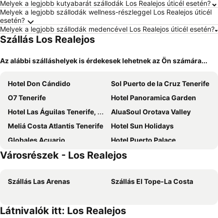
Melyek a legjobb kutyabarát szállodák Los Realejos úticél esetén?
Melyek a legjobb szállodák wellness-részleggel Los Realejos úticél
esetén?
Melyek a legjobb szállodák medencével Los Realejos úticél esetén?
Szállás Los Realejos
Az alábbi szálláshelyek is érdekesek lehetnek az Ön számára...
Hotel Don Cándido
Sol Puerto de la Cruz Tenerife
O7 Tenerife
Hotel Panoramica Garden
Hotel Las Águilas Tenerife, by Meliá
AluaSoul Orotava Valley
Meliá Costa Atlantis Tenerife
Hotel Sun Holidays
Globales Acuario
Hotel Puerto Palace
Városrészek - Los Realejos
Apartamentos Playa de Los Roques
Hotel AF Valle Orotava
Hotel Best Semiramis
FERGUS Puerto de la Cruz
Szállás Las Arenas
Szállás El Tope-La Costa
Hotel Marte
BLUESEA Costa Jardin & Spa
Bahia Principe Explore San Felipe
H10 Tenerife Playa
Látnivalók itt: Los Realejos
Be Live Experience Orotava
Hotel Casa del Sol