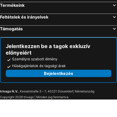
Málaga, Andalúzia Szállás
Benidorm, Valencia Szállás
Termékeink
Las Palmas, Kanári-szigetek Szállás
Madrid, Madrid Szállás
Feltételek és irányelvek
Can Picafort, Baleár-szigetek Szállás
Támogatás
Jelentkezzen be a tagok exkluzív
előnyeiért
Személyre szabott élmény
Hűségajánlatok és tagsági árak
Bejelentkezés
trivago N.V.
, Kesselstraße 5 – 7, 40221 Düsseldorf, Németország
Copyright 2026 trivago | Minden jog fenntartva.