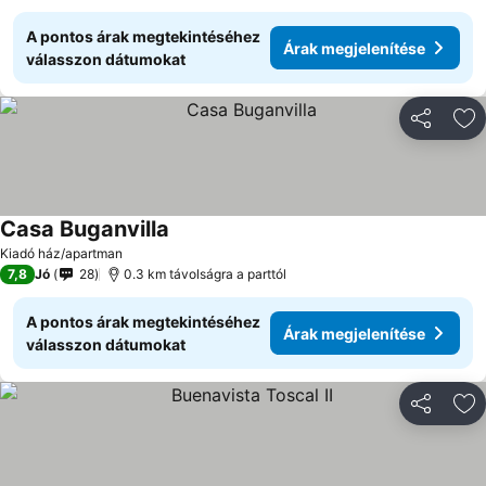
A pontos árak megtekintéséhez
Árak megjelenítése
válasszon dátumokat
Megosztá
Ho
Casa Buganvilla
Kiadó ház/apartman
7,8
Jó
28
0.3 km távolságra a parttól
A pontos árak megtekintéséhez
Árak megjelenítése
válasszon dátumokat
Megosztá
Ho