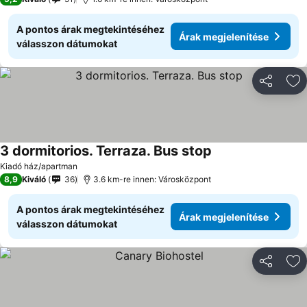
A pontos árak megtekintéséhez
Árak megjelenítése
válasszon dátumokat
Megosztá
Ho
3 dormitorios. Terraza. Bus stop
Kiadó ház/apartman
8,9
Kiváló
36
3.6 km-re innen: Városközpont
A pontos árak megtekintéséhez
Árak megjelenítése
válasszon dátumokat
Megosztá
Ho