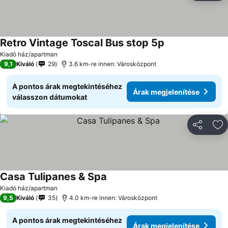
Retro Vintage Toscal Bus stop 5p
Kiadó ház/apartman
9,1
Kiváló
29
3.6 km-re innen: Városközpont
A pontos árak megtekintéséhez
Árak megjelenítése
válasszon dátumokat
Megosztá
Ho
Casa Tulipanes & Spa
Kiadó ház/apartman
9,5
Kiváló
35
4.0 km-re innen: Városközpont
A pontos árak megtekintéséhez
Árak megjelenítése