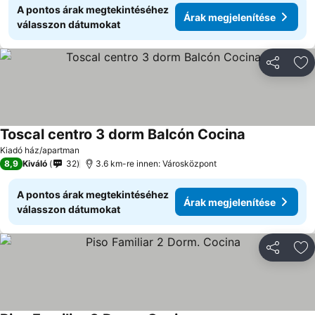
A pontos árak megtekintéséhez
Árak megjelenítése
válasszon dátumokat
Megosztá
Ho
Toscal centro 3 dorm Balcón Cocina
Kiadó ház/apartman
8,9
Kiváló
32
3.6 km-re innen: Városközpont
A pontos árak megtekintéséhez
Árak megjelenítése
válasszon dátumokat
Megosztá
Ho