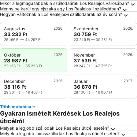
Mikor a legmagasabbak a szállodaárak Los Realejos városában?
Mennyibe kerül egy éjszaka egy Los Realejos-i szállodában?
Hogyan változnak a Los Realejos-i szállodaárak az év során?
Augusztus
2026.
Szeptember
2026.
33 232 Ft
30 759 Ft
25 166 Ft
—
44 297 Ft
23 249 Ft
—
39 231 Ft
Október
2026.
November
2026.
28 987 Ft
37 539 Ft
22 138 Ft
—
35 233 Ft
28 242 Ft
—
47 725 Ft
December
2026.
Január
2027.
38 116 Ft
36 878 Ft
29 361 Ft
—
49 468 Ft
28 100 Ft
—
46 007 Ft
Több mutatása
Gyakran Ismételt Kérdések Los Realejos
úticélról
Melyek a legjobb szállodák Los Realejos úticél esetén?
Melyek a legjobb luxusszállodák Los Realejos úticél esetén?