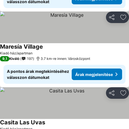
válasszon dátumokat
Megosztá
Ho
Maresía Village
Kiadó ház/apartman
9,1
Kiváló
197
3.7 km-re innen: Városközpont
A pontos árak megtekintéséhez
Árak megjelenítése
válasszon dátumokat
Megosztá
Ho
Casita Las Uvas
Kiadó ház/apartman