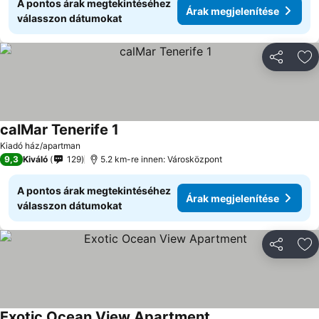
A pontos árak megtekintéséhez
Árak megjelenítése
válasszon dátumokat
Megosztá
Ho
calMar Tenerife 1
Kiadó ház/apartman
9,3
Kiváló
129
5.2 km-re innen: Városközpont
A pontos árak megtekintéséhez
Árak megjelenítése
válasszon dátumokat
Megosztá
Ho
Exotic Ocean View Apartment