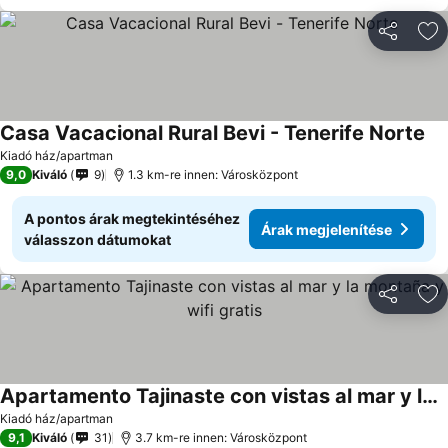
Megosztá
Ho
Casa Vacacional Rural Bevi - Tenerife Norte
Kiadó ház/apartman
9,0
Kiváló
9
1.3 km-re innen: Városközpont
A pontos árak megtekintéséhez
Árak megjelenítése
válasszon dátumokat
Megosztá
Ho
Apartamento Tajinaste con vistas al mar y la montaña y wifi gratis
Kiadó ház/apartman
9,1
Kiváló
31
3.7 km-re innen: Városközpont