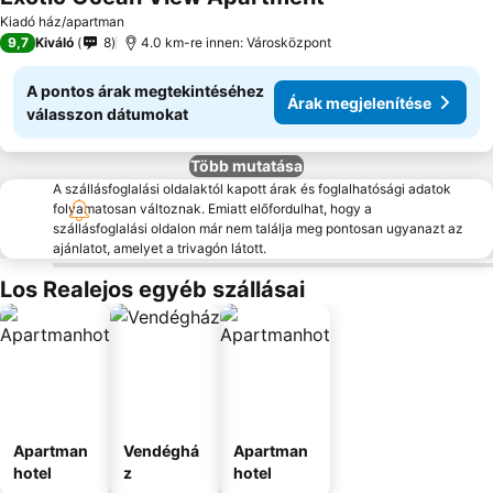
Kiadó ház/apartman
9,7
Kiváló
8
4.0 km-re innen: Városközpont
A pontos árak megtekintéséhez
Árak megjelenítése
válasszon dátumokat
Több mutatása
A szállásfoglalási oldalaktól kapott árak és foglalhatósági adatok
folyamatosan változnak. Emiatt előfordulhat, hogy a
szállásfoglalási oldalon már nem találja meg pontosan ugyanazt az
ajánlatot, amelyet a trivagón látott.
Los Realejos egyéb szállásai
Apartman
Vendéghá
Apartman
hotel
z
hotel