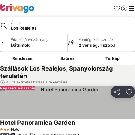
Kedvencek
Bejelen
Me
Úti cél
Los Realejos
Érkezés/távozás napja
Vendégek és szobák
Dátumok
2 vendég, 1 szoba.
Rendezés
Szűrés
Térkép
Szállások Los Realejos, Spanyolország
területén
A jutalékfizetés hatása a rendezésre
Népszerű választás
Megosztá
Ho
Hotel Panoramica Garden
Hotel
3 Kategória