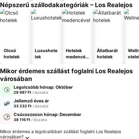
Népszerű szállodakategóriák – Los Realejos
Olcsó
Luxushote
Hotelek
Állatbarát
Well
hotelek
lek
medencév
hotelek
otele
el
Mikor érdemes szállást foglalni Los Realejos
városában
Legolcsóbb hónap: Október
28 987 Ft
/ éjszaka
Jellemző éves ár
33 232 Ft
/ éjszaka
Csúcsszezon hónap: December
38 116 Ft
/ éjszaka
Gyakran Ismételt Kérdések Los Realejos úticél
Mikor érdemes a legolcsóbban szállást foglalni Los Realejos
városában?