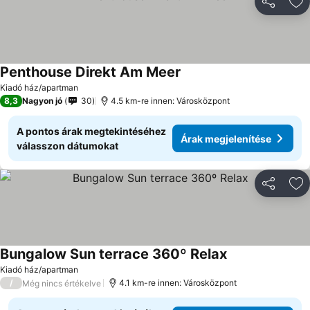
Megosztá
Ho
Penthouse Direkt Am Meer
Kiadó ház/apartman
8,3
Nagyon jó
30
4.5 km-re innen: Városközpont
A pontos árak megtekintéséhez
Árak megjelenítése
válasszon dátumokat
Megosztá
Ho
Bungalow Sun terrace 360º Relax
Kiadó ház/apartman
/
4.1 km-re innen: Városközpont
Még nincs értékelve