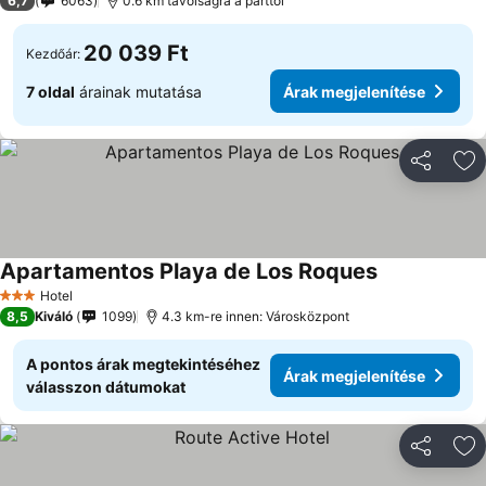
6,7
6063
0.6 km távolságra a parttól
20 039 Ft
Kezdőár:
7 oldal
árainak mutatása
Árak megjelenítése
Megosztá
Ho
Apartamentos Playa de Los Roques
Hotel
3 Kategória
8,5
Kiváló
1099
4.3 km-re innen: Városközpont
A pontos árak megtekintéséhez
Árak megjelenítése
válasszon dátumokat
Megosztá
Ho