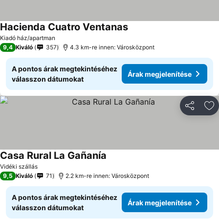
Hacienda Cuatro Ventanas
Kiadó ház/apartman
9,4
Kiváló
357
4.3 km-re innen: Városközpont
A pontos árak megtekintéséhez
Árak megjelenítése
válasszon dátumokat
Megosztá
Ho
Casa Rural La Gañanía
Vidéki szállás
9,5
Kiváló
71
2.2 km-re innen: Városközpont
A pontos árak megtekintéséhez
Árak megjelenítése
válasszon dátumokat